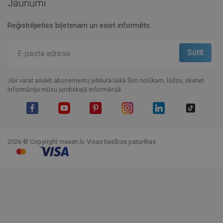
Jaunumi
Reģistrējieties biļetenam un esiet informēts.
Jūs varat anulēt abonementu jebkurā laikā.Šim nolūkam, lūdzu, skatiet
informāciju mūsu juridiskajā informācijā.
Facebook
YouTube
Pinterest
Instagram
LinkedIn
TikTok
2026 © Copyright mexen.lv. Visas tiesības paturētas.