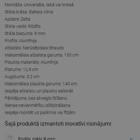
Montāža: Universāla, labā vai kreisā
Stikla krāsa: Baltais vilnis
Apdare: Zelta
Stikla veids: Rūdīts
Stikla biezums: 8 mm
Profils: Alumīnija
Atbalsts: Nerūsējošais tērauds
Maksimālais atbalsta garums: 150 cm
Plaukta materiāls: Alumīnijs
Platums: 12,9 cm
Augstums: 3,2 cm
Maksimālais plaukta garums: 140 cm
Iespēja atbalstu un plauktu saīsināt
Pārklājums, kas atvieglo tīrīšanu
Sienas nevienmērību izlīdzināšana
Iespēja montēt uz paliktnis vai flīzēm
Šajā produktā izmantoti inovatīvi risinājumi
Rūdīts stikls 8 mm