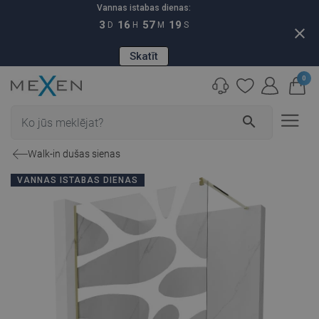
Vannas istabas dienas:
3
16
57
18
D
H
M
S
close
Skatīt
0
search
Walk-in dušas sienas
VANNAS ISTABAS DIENAS