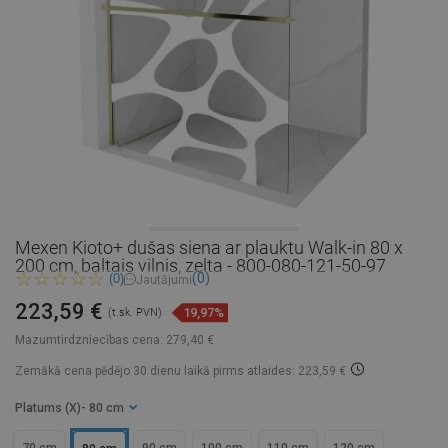
Mexen Kioto+ dušas siena ar plauktu Walk-in 80 x
200 cm, baltais vilnis, zelta - 800-080-121-50-97
(0)
(0)
Jautājumi
223,59 €
19,97%
(t.sk. PVN)
Mazumtirdzniecības cena:
279,40 €
Zemākā cena pēdējo 30 dienu laikā
pirms atlaides: 223,59 €
Platums (X)
- 80 cm