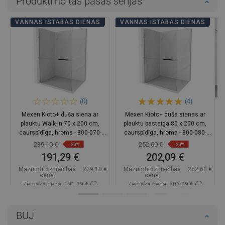
Produkti no tās pašas sērijas
VANNAS ISTABAS DIENAS
VANNAS ISTABAS DIENAS
(0)
(4)
Mexen Kioto+ duša siena ar
Mexen Kioto+ duša sienas ar
plauktu Walk-in 70 x 200 cm,
plauktu pastaiga 80 x 200 cm,
caurspīdīga, hroms - 800-070-
caurspīdīga, hroma - 800-080-
121-01-00
121-01-00
239,10 €
252,60 €
-20%
-20%
191,29 €
202,09 €
Mazumtirdzniecības
239,10 €
Mazumtirdzniecības
252,60 €
cena:
cena:
Zemākā cena: 191,29 €
Zemākā cena: 202,09 €
Pieejamība:
Pieejamās vispirms
Pieejamība:
Pieejamās vispirms
BUJ
Ielikt grozā
Ielikt grozā