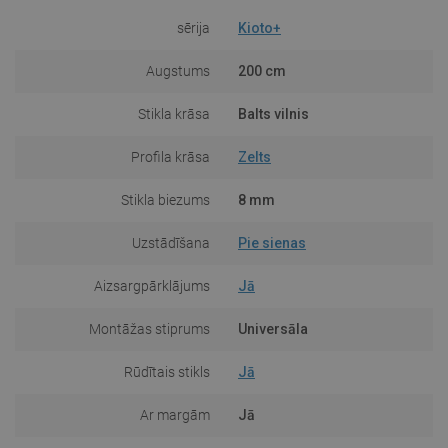
sērija
Kioto+
Augstums
200 cm
Stikla krāsa
Balts vilnis
Profila krāsa
Zelts
Stikla biezums
8 mm
Uzstādīšana
Pie sienas
Aizsargpārklājums
Jā
Montāžas stiprums
Universāla
Rūdītais stikls
Jā
Ar margām
Jā