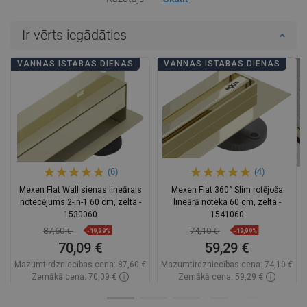
Ir vērts iegādāties
VANNAS ISTABAS DIENAS
VANNAS ISTABAS DIENAS
(6)
(4)
Mexen Flat Wall sienas lineārais
Mexen Flat 360° Slim rotējoša
notecējums 2-in-1 60 cm, zelta -
lineārā noteka 60 cm, zelta -
1530060
1541060
87,60 €
74,10 €
-19,99%
-19,99%
70,09 €
59,29 €
Mazumtirdzniecības cena:
87,60 €
Mazumtirdzniecības cena:
74,10 €
Zemākā cena: 70,09 €
Zemākā cena: 59,29 €
Pieejamība:
Pieejamās vispirms
Pieejamība:
Pieejamās vispirms