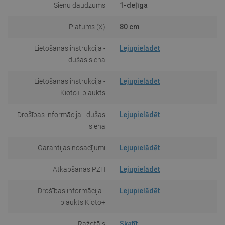
Sienu daudzums
1-deļīga
Platums (X)
80 cm
Lietošanas instrukcija -
Lejupielādēt
dušas siena
Lietošanas instrukcija -
Lejupielādēt
Kioto+ plaukts
Drošības informācija - dušas
Lejupielādēt
siena
Garantijas nosacījumi
Lejupielādēt
Atkāpšanās PZH
Lejupielādēt
Drošības informācija -
Lejupielādēt
plaukts Kioto+
Ražotājs
Skatīt