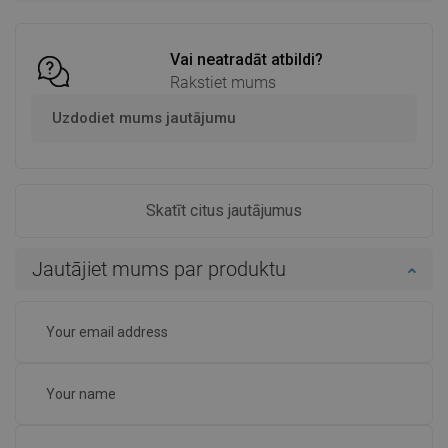
Salīdzināt
favorite_border
Iecienītākie
Salīdzināt
favorite_border
Iecienītākie
Vai neatradāt atbildi?
Rakstiet mums
Uzdodiet mums jautājumu
Skatīt citus jautājumus
Jautājiet mums par produktu