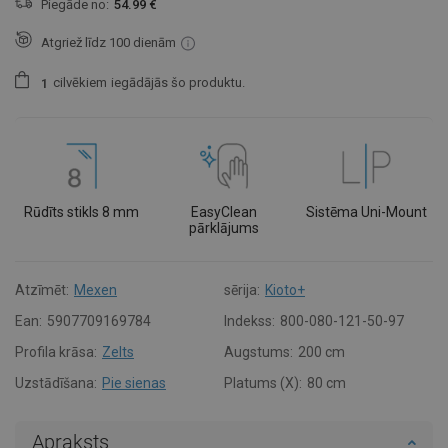
Piegāde no:
54.99 €
Atgriež līdz 100 dienām
cilvēkiem
iegādājās šo produktu.
1
Rūdīts stikls 8 mm
EasyClean
Sistēma Uni-Mount
pārklājums
Atzīmēt:
Mexen
sērija:
Kioto+
Ean:
5907709169784
Indekss:
800-080-121-50-97
Profila krāsa:
Zelts
Augstums:
200 cm
Uzstādīšana:
Pie sienas
Platums (X):
80 cm
Apraksts