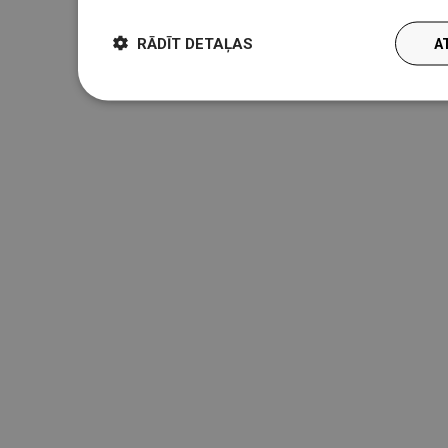
RĀDĪT DETAĻAS
A