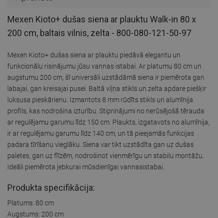
Mexen Kioto+ dušas siena ar plauktu Walk-in 80 x
200 cm, baltais vilnis, zelta - 800-080-121-50-97
Mexen Kioto+ dušas siena ar plauktu piedāvā elegantu un
funkcionālu risinājumu jūsu vannas istabai. Ar platumu 80 cm un
augstumu 200 cm, šī universāli uzstādāmā siena ir piemērota gan
labajai, gan kreisajai pusei. Baltā viļņa stikls un zelta apdare piešķir
luksusa pieskārienu. Izmantots 8 mm rūdīts stikls un alumīnija
profils, kas nodrošina izturību. Stiprinājumi no nerūsējošā tērauda
ar regulējamu garumu līdz 150 cm. Plaukts, izgatavots no alumīnija,
ir ar regulējamu garumu līdz 140 cm, un tā pieejamās funkcijas
padara tīrīšanu vieglāku. Siena var tikt uzstādīta gan uz dušas
paletes, gan uz flīzēm, nodrošinot vienmērīgu un stabilu montāžu.
Ideāli piemērota jebkurai mūsdienīgai vannasistabai.
Produkta specifikācija:
Platums: 80 cm
Augstums: 200 cm