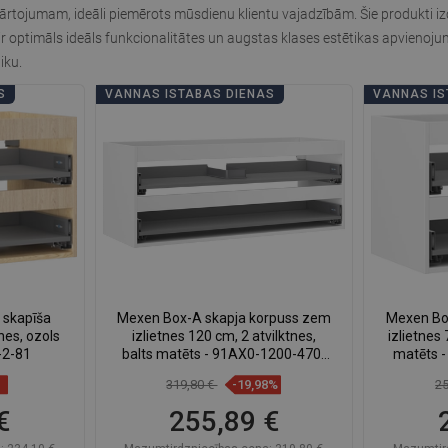
tojumam, ideāli piemērots mūsdienu klientu vajadzībām. Šie produkti izce
 optimāls ideāls funkcionalitātes un augstas klases estētikas apvienojums
iku.
S
VANNAS ISTABAS DIENAS
VANNAS IS
 skapīša
Mexen Box-A skapja korpuss zem
Mexen Bo
nes, ozols
izlietnes 120 cm, 2 atvilktnes,
izlietnes 
-2-81
balts matēts - 91AX0-1200-470-
matēts 
2-01
319,80 €
-19,98%
2
€
255,89 €