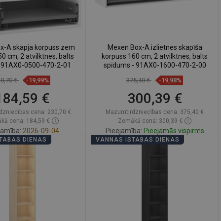
x-A skapja korpuss zem
Mexen Box-A izlietnes skapīša
50 cm, 2 atvilktnes, balts
korpuss 160 cm, 2 atvilktnes, balts
- 91AX0-0500-470-2-01
spīdums - 91AX0-1600-470-2-00
30,70 €
-19,99%
375,40 €
-19,98%
184,59 €
300,39 €
dzniecības cena:
230,70 €
Mazumtirdzniecības cena:
375,40 €
kā cena: 184,59 €
Zemākā cena: 300,39 €
jamība:
2026-09-04
Pieejamība:
Pieejamās vispirms
TABAS DIENAS
VANNAS ISTABAS DIENAS
Ielikt grozā
Ielikt grozā
zināt
favorite_border
Iecienītākie
Salīdzināt
favorite_border
Iecienītākie