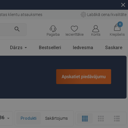
close
tas klientu atsauksmes
Labākā cena/kvalitāte
0
search
Pagalba
Iecienītākie
Konts
Krepšelis
Dārzs
Bestselleri
Iedvesma
Saskare
36
Produkti
Sakārtojums