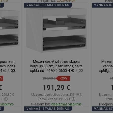
9-15
Pieejamība:
2026-09-04
Piee
S
VANNAS ISTABAS DIENAS
VANNAS IS
ā
Ielikt grozā
ienītākie
Salīdzināt
favorite_border
Iecienītākie
Salīd
rpuss zem
Mexen Box-A izlietnes skapja
Mexen 
tnes, balts
korpuss 60 cm, 2 atvilktnes, balts
vannas
-470-2-00
spīdums - 91AX0-0600-470-2-00
spīdīgs
8%
239,10 €
-20%
2
€
191,29 €
:
250,80 €
Mazumtirdzniecības cena:
239,10 €
Mazumtir
 €
Zemākā cena: 191,29 €
Zemā
vispirms
Pieejamība:
Pieejamās vispirms
Pieejamī
S
VANNAS ISTABAS DIENAS
VANNAS IS