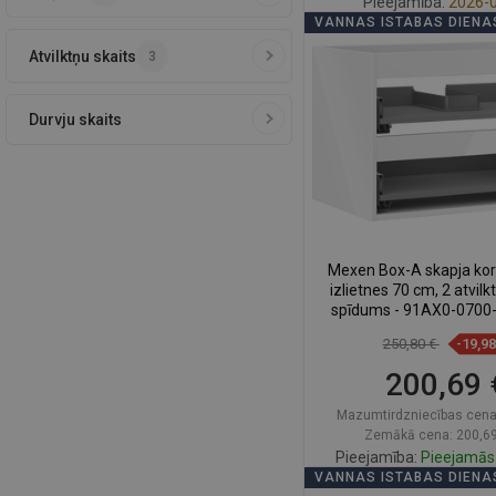
Pieejamība:
2026-0
VANNAS ISTABAS DIENA
Ielikt groz
Atvilktņu skaits
3
Salīdzināt
favorite_border
Iec
Durvju skaits
Mexen Box-A skapja ko
izlietnes 70 cm, 2 atvilk
spīdums - 91AX0-0700
250,80 €
-19,9
200,69 
Mazumtirdzniecības cena
Zemākā cena: 200,69
Pieejamība:
Pieejamās 
VANNAS ISTABAS DIENA