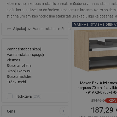
Mexen skapju korpusi ir stabils pamats mūsdienu vannas istabas iekār
plašu korpusu izvēli ar dažādiem izmēriem un krāsām. Katrs no tiem ir
stiprinājumiem, kas nodrošina stabilitāti un skapju ilgu kalpošanas la
VANNAS ISTABAS DIENA
Atpakaļ uz:
Vannasistabas mēbeles
Vannasistabas skapji
Vannasistabas spoguļi
Virsmas
Skapji ar izlietni
Skapju korpusi
Skapju fasādes
Próbki mebli
Mexen Box-A izlietnes
korpuss 70 cm, 2 atvilkt
- 91AX0-0700-470
Noliktavā
230
234,10 €
-20%
187,29 
Cena