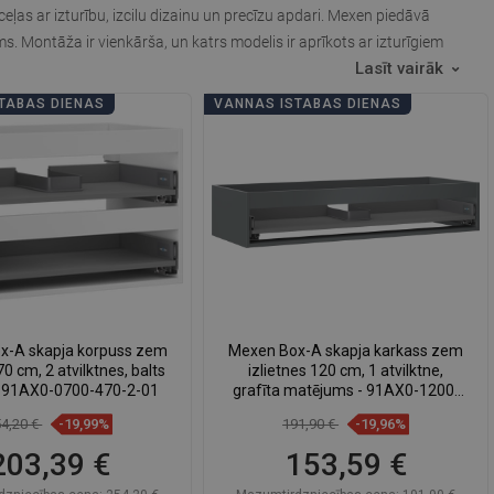
ļas ar izturību, izcilu dizainu un precīzu apdari. Mexen piedāvā
. Montāža ir vienkārša, un katrs modelis ir aprīkots ar izturīgiem
Lasīt vairāk
TABAS DIENAS
VANNAS ISTABAS DIENAS
x-A skapja korpuss zem
Mexen Box-A skapja karkass zem
70 cm, 2 atvilktnes, balts
izlietnes 120 cm, 1 atvilktne,
- 91AX0-0700-470-2-01
grafīta matējums - 91AX0-1200-
235-1-66
54,20 €
-19,99%
191,90 €
-19,96%
203,39 €
153,59 €