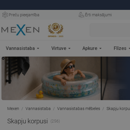
Preču pieejamība
Ērti maksājumi
Vannasistaba
Virtuve
Apkure
Flīzes
Mexen
Vannasistaba
Vannasistabas mēbeles
Skapju korpu
Skapju korpusi
(256)