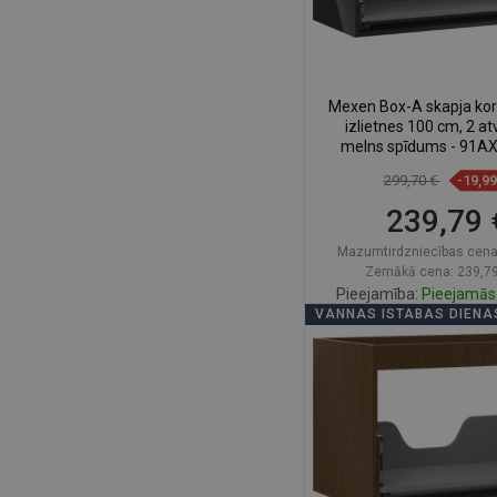
Mexen Box-A skapja ko
izlietnes 100 cm, 2 atv
melns spīdums - 91A
470-2-70
299,70 €
-19,9
239,79 
Mazumtirdzniecības cena
Zemākā cena: 239,79
Pieejamība:
Pieejamās 
VANNAS ISTABAS DIENA
Ielikt groz
Salīdzināt
favorite_border
Iec