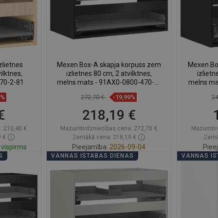
lietnes
Mexen Box-A skapja korpuss zem
Mexen Bo
ilktnes,
izlietnes 80 cm, 2 atvilktnes,
izlietn
470-2-81
melns mats - 91AX0-0800-470-2-
melns ma
71
7%
272,70 €
-19,99%
2
€
218,19 €
:
210,40 €
Mazumtirdzniecības cena:
272,70 €
Mazumtir
 €
Zemākā cena: 218,19 €
Zemā
vispirms
Pieejamība:
2026-09-04
Piee
S
VANNAS ISTABAS DIENAS
VANNAS IS
ā
Ielikt grozā
ienītākie
Salīdzināt
favorite_border
Iecienītākie
Salīd