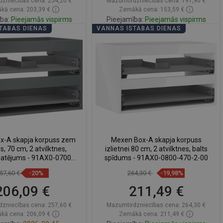
dzniecības cena:
254,20 €
Mazumtirdzniecības cena:
191,90 €
kā cena: 203,39 €
Zemākā cena: 153,59 €
ba:
Pieejamās vispirms
Pieejamība:
Pieejamās vispirms
TABAS DIENAS
VANNAS ISTABAS DIENAS
Ielikt grozā
Ielikt grozā
zināt
favorite_border
Iecienītākie
Salīdzināt
favorite_border
Iecienītākie
x-A skapja korpuss zem
Mexen Box-A skapja korpuss
es, 70 cm, 2 atvilktnes,
izlietnei 80 cm, 2 atvilktnes, balts
matējums - 91AX0-0700-
spīdums - 91AX0-0800-470-2-00
470-2-66
57,60 €
-20%
264,30 €
-19,98%
206,09 €
211,49 €
dzniecības cena:
257,60 €
Mazumtirdzniecības cena:
264,30 €
kā cena: 206,09 €
Zemākā cena: 211,49 €