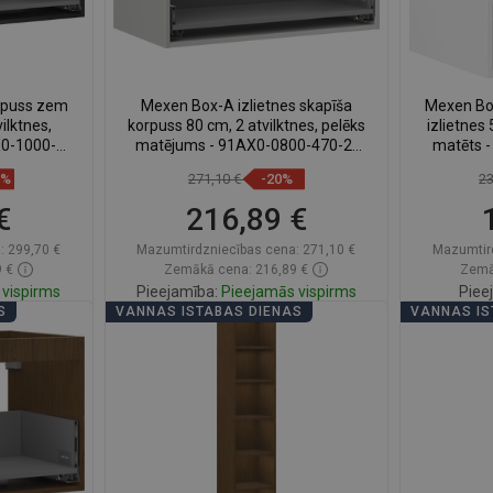
rpuss zem
Mexen Box-A izlietnes skapīša
Mexen Bo
ilktnes,
korpuss 80 cm, 2 atvilktnes, pelēks
izlietnes 
X0-1000-
matējums - 91AX0-0800-470-2-
matēts 
62
9%
271,10 €
-20%
2
€
216,89 €
:
299,70 €
Mazumtirdzniecības cena:
271,10 €
Mazumtir
 €
Zemākā cena: 216,89 €
Zemā
vispirms
Pieejamība:
Pieejamās vispirms
Piee
S
VANNAS ISTABAS DIENAS
VANNAS IS
ā
Ielikt grozā
ienītākie
Salīdzināt
favorite_border
Iecienītākie
Salīd