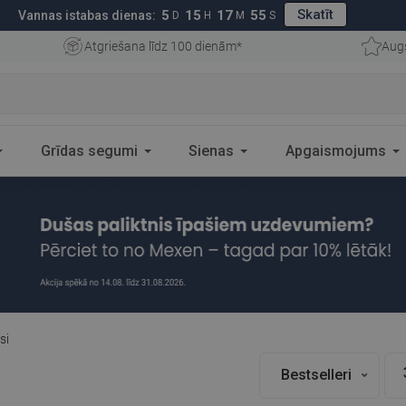
Skatīt
5
15
17
54
Vannas istabas dienas:
D
H
M
S
Atgriešana līdz 100 dienām*
Augs
Grīdas segumi
Sienas
Apgaismojums
si
Bestselleri