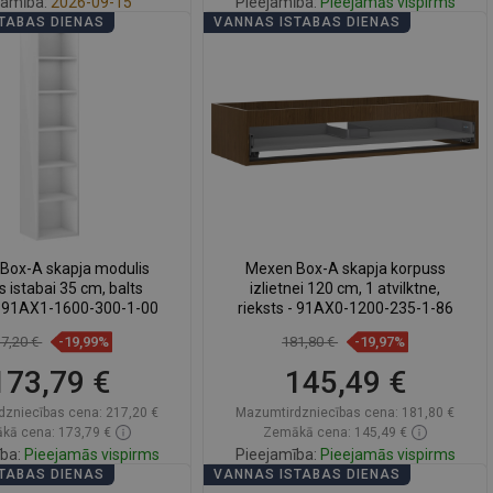
jamība:
2026-09-15
Pieejamība:
Pieejamās vispirms
TABAS DIENAS
VANNAS ISTABAS DIENAS
Ielikt grozā
Ielikt grozā
zināt
favorite_border
Iecienītākie
Salīdzināt
favorite_border
Iecienītākie
Box-A skapja modulis
Mexen Box-A skapja korpuss
 istabai 35 cm, balts
izlietnei 120 cm, 1 atvilktne,
 - 91AX1-1600-300-1-00
rieksts - 91AX0-1200-235-1-86
17,20 €
-19,99%
181,80 €
-19,97%
173,79 €
145,49 €
dzniecības cena:
217,20 €
Mazumtirdzniecības cena:
181,80 €
kā cena: 173,79 €
Zemākā cena: 145,49 €
ba:
Pieejamās vispirms
Pieejamība:
Pieejamās vispirms
TABAS DIENAS
VANNAS ISTABAS DIENAS