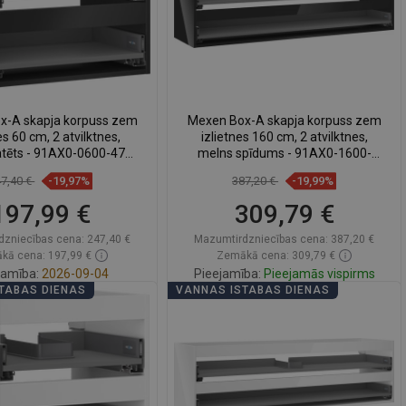
SWEDISH
FINNISH
PORTUGUESE
CROATIAN
x-A skapja korpuss zem
Mexen Box-A skapja korpuss zem
es 60 cm, 2 atvilktnes,
izlietnes 160 cm, 2 atvilktnes,
GREEK
tēts - 91AX0-0600-470-
melns spīdums - 91AX0-1600-
2-71
470-2-70
SLOVENIAN
47,40 €
-19,97%
387,20 €
-19,99%
197,99 €
309,79 €
dzniecības cena:
247,40 €
Mazumtirdzniecības cena:
387,20 €
kā cena: 197,99 €
Zemākā cena: 309,79 €
jamība:
2026-09-04
Pieejamība:
Pieejamās vispirms
TABAS DIENAS
VANNAS ISTABAS DIENAS
Ielikt grozā
Ielikt grozā
zināt
favorite_border
Iecienītākie
Salīdzināt
favorite_border
Iecienītākie