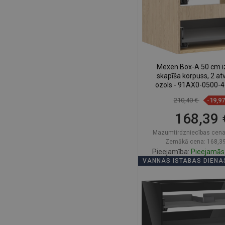
Mexen Box-A 50 cm iz
skapīša korpuss, 2 atv
ozols - 91AX0-0500-
210,40 €
-19,9
168,39 
Mazumtirdzniecības cena
Zemākā cena: 168,39
Pieejamība:
Pieejamās 
VANNAS ISTABAS DIENA
Ielikt groz
Salīdzināt
favorite_border
Iec