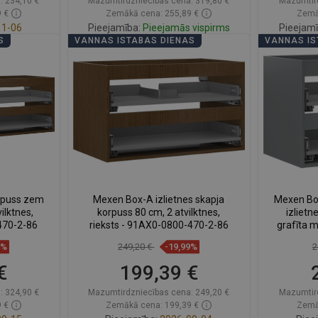
:
234,10 €
Mazumtirdzniecības cena:
319,80 €
Mazumtir
 €
Zemākā cena: 255,89 €
Zemā
1-06
Pieejamība:
Pieejamās vispirms
Pieejamī
S
VANNAS ISTABAS DIENAS
VANNAS IS
ā
Ielikt grozā
ienītākie
Salīdzināt
favorite_border
Iecienītākie
Salīd
rpuss zem
Mexen Box-A izlietnes skapja
Mexen Bo
ilktnes,
korpuss 80 cm, 2 atvilktnes,
izlietn
470-2-86
rieksts - 91AX0-0800-470-2-86
grafīta 
8%
249,20 €
-19,99%
2
€
199,39 €
:
324,90 €
Mazumtirdzniecības cena:
249,20 €
Mazumtir
 €
Zemākā cena: 199,39 €
Zemā