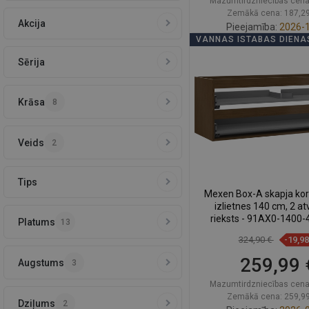
Mazumtirdzniecības cena
Zemākā cena: 187,29
Akcija
Pieejamība:
2026-1
VANNAS ISTABAS DIENA
Ielikt groz
Sērija
Salīdzināt
favorite_border
Iec
Krāsa
8
Veids
2
Tips
Mexen Box-A skapja ko
izlietnes 140 cm, 2 atv
rieksts - 91AX0-1400-
Platums
13
324,90 €
-19,9
259,99 
Augstums
3
Mazumtirdzniecības cena
Zemākā cena: 259,99
Dziļums
2