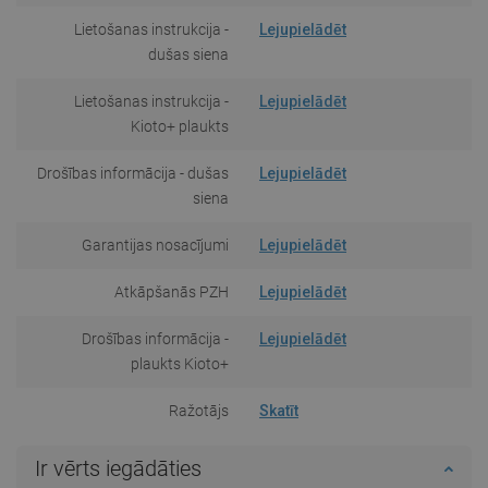
Lietošanas instrukcija -
Lejupielādēt
dušas siena
Lietošanas instrukcija -
Lejupielādēt
Kioto+ plaukts
Drošības informācija - dušas
Lejupielādēt
siena
Garantijas nosacījumi
Lejupielādēt
Atkāpšanās PZH
Lejupielādēt
Drošības informācija -
Lejupielādēt
plaukts Kioto+
Ražotājs
Skatīt
Ir vērts iegādāties