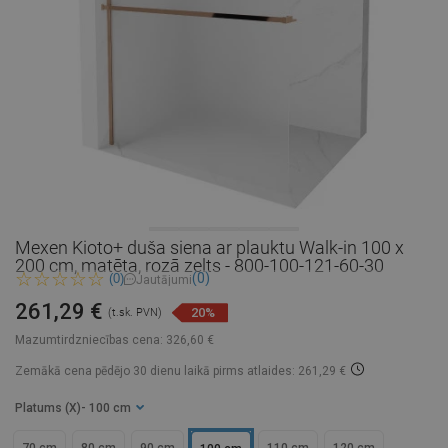
Mexen Kioto+ duša siena ar plauktu Walk-in 100 x
200 cm, matēta, rozā zelts - 800-100-121-60-30
(0)
(0)
Jautājumi
261,29 €
20%
(t.sk. PVN)
Mazumtirdzniecības cena:
326,60 €
Zemākā cena pēdējo 30 dienu laikā
pirms atlaides: 261,29 €
Platums (X)
- 100 cm