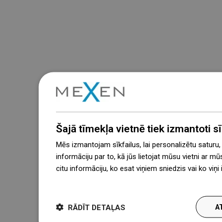
Šajā tīmekļa vietnē tiek izmantoti sīk
Mēs izmantojam sīkfailus, lai personalizētu saturu
informāciju par to, kā jūs lietojat mūsu vietni ar mū
citu informāciju, ko esat viņiem sniedzis vai ko viņ
więcej
RĀDĪT DETAĻAS
A