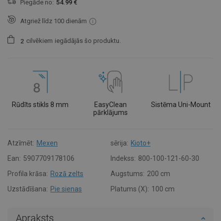
Piegāde no:
54.99 €
Atgriež līdz 100 dienām
cilvēkiem
iegādājās šo produktu.
2
Rūdīts stikls 8 mm
EasyClean
Sistēma Uni-Mount
pārklājums
Atzīmēt:
Mexen
sērija:
Kioto+
Ean:
5907709178106
Indekss:
800-100-121-60-30
Profila krāsa:
Rozā zelts
Augstums:
200 cm
Uzstādīšana:
Pie sienas
Platums (X):
100 cm
Apraksts