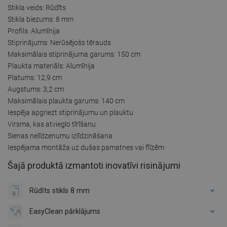
Stikla veids: Rūdīts
Stikla biezums: 8 mm
Profils: Alumīnija
Stiprinājums: Nerūsējošs tērauds
Maksimālais stiprinājuma garums: 150 cm
Plaukta materiāls: Alumīnija
Platums: 12,9 cm
Augstums: 3,2 cm
Maksimālais plaukta garums: 140 cm
Iespēja apgriezt stiprinājumu un plauktu
Virsma, kas atvieglo tīrīšanu
Sienas nelīdzenumu izlīdzināšana
Iespējama montāža uz dušas pamatnes vai flīzēm
Šajā produktā izmantoti inovatīvi risinājumi
Rūdīts stikls 8 mm
EasyClean pārklājums