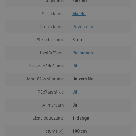
Augstums
200 cm
Stikla krāsa
Matēts
Profila krāsa
Rozā zelts
Stikla biezums
8 mm
Uzstādīšana
Pie sienas
Aizsargpārklājums
Jā
Montāžas stiprums
Universāla
Rūdītais stikls
Jā
Ar margām
Jā
Sienu daudzums
1-deļīga
Platums (X)
100 cm