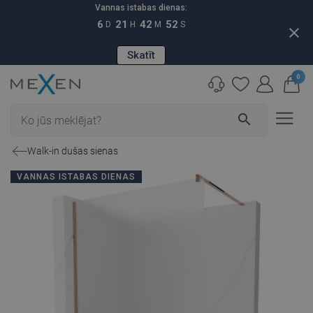
Vannas istabas dienas:
6
21
42
51
D
H
M
S
close
Skatīt
0
search
Walk-in dušas sienas
VANNAS ISTABAS DIENAS