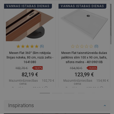
VANNAS ISTABAS DIENAS
VANNAS ISTABAS DIENAS
(6)
(0)
Mexen Flat 360° Slim rotējoša
Mexen Flat taisnstūrveida dušas
līnijas noteka, 80 cm, rozā zelts -
paliktnis slim 100 x 90 cm, balts,
1641080
sifons melns - 40109010B
102,70 €
154,90 €
-19,97%
-19,95%
82,19 €
123,99 €
Mazumtirdzniecības
102,70 €
Mazumtirdzniecības
154,90 €
cena:
cena:
Zemākā cena: 82,19 €
Zemākā cena: 123,99 €
Pieejamība:
Pieejamās vispirms
Pieejamība:
Pieejamās vispirms
Ielikt grozā
Ielikt grozā
Inspirations
Salīdzināt
favorite_border
Iecienītākie
Salīdzināt
favorite_border
Iecienītākie