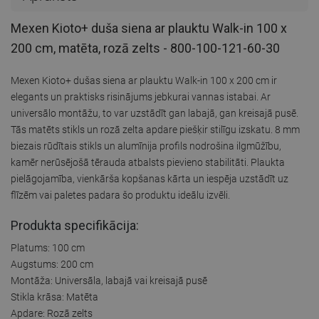
Mexen Kioto+ duša siena ar plauktu Walk-in 100 x
200 cm, matēta, rozā zelts - 800-100-121-60-30
Mexen Kioto+ dušas siena ar plauktu Walk-in 100 x 200 cm ir
elegants un praktisks risinājums jebkurai vannas istabai. Ar
universālo montāžu, to var uzstādīt gan labajā, gan kreisajā pusē.
Tās matēts stikls un rozā zelta apdare piešķir stilīgu izskatu. 8 mm
biezais rūdītais stikls un alumīnija profils nodrošina ilgmūžību,
kamēr nerūsējošā tērauda atbalsts pievieno stabilitāti. Plaukta
pielāgojamība, vienkārša kopšanas kārta un iespēja uzstādīt uz
flīzēm vai paletes padara šo produktu ideālu izvēli.
Produkta specifikācija:
Platums: 100 cm
Augstums: 200 cm
Montāža: Universāla, labajā vai kreisajā pusē
Stikla krāsa: Matēta
Apdare: Rozā zelts