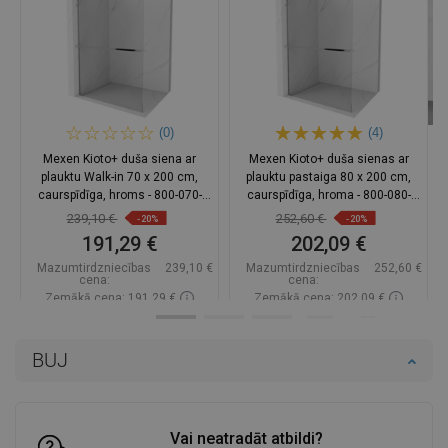
(0)
(4)
Mexen Kioto+ duša siena ar
Mexen Kioto+ duša sienas ar
plauktu Walk-in 70 x 200 cm,
plauktu pastaiga 80 x 200 cm,
caurspīdīga, hroms - 800-070-
caurspīdīga, hroma - 800-080-
121-01-00
121-01-00
239,10 €
252,60 €
-20%
-20%
191,29 €
202,09 €
Mazumtirdzniecības
239,10 €
Mazumtirdzniecības
252,60 €
cena:
cena:
Zemākā cena: 191,29 €
Zemākā cena: 202,09 €
Pieejamība:
Pieejamās vispirms
Pieejamība:
Pieejamās vispirms
BUJ
Ielikt grozā
Ielikt grozā
Salīdzināt
favorite_border
Iecienītākie
Salīdzināt
favorite_border
Iecienītākie
Vai neatradāt atbildi?