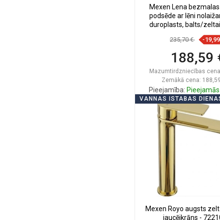
Mexen Lena bezmalas 
podsēde ar lēni nolaiž
duroplasts, balts/zeltain
30224005
235,70 €
-19,9
188,59 
Mazumtirdzniecības cena
Zemākā cena: 188,59
Pieejamība:
Pieejamās 
VANNAS ISTABAS DIENA
Ielikt groz
Salīdzināt
favorite_border
Iec
Mexen Royo augsts zelta
jaucējkrāns - 722