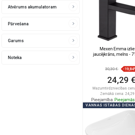
Atvērums akumulatoram
Pārvešana
Garums
Mexen Emma izlie
jaucējkrāns, melns - 
Noteka
30,30 €
-19,84
24,29 
Mazumtirdzniecības cen
Zemākā cena: 24,29
Pieejamība:
Pieejamās 
VANNAS ISTABAS DIENA
Ielikt groz
Salīdzināt
favorite_border
Iec