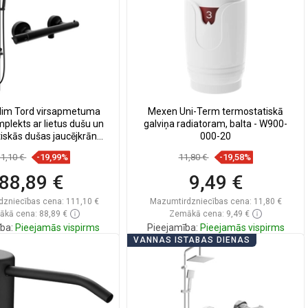
lim Tord virsapmetuma
Mexen Uni-Term termostatiskā
plekts ar lietus dušu un
galviņa radiatoram, balta - W900-
iskās dušas jaucējkrānu,
000-20
ns - 77105200-70
11,10 €
-19,99%
11,80 €
-19,58%
88,89 €
9,49 €
dzniecības cena:
111,10 €
Mazumtirdzniecības cena:
11,80 €
kā cena: 88,89 €
Zemākā cena: 9,49 €
ba:
Pieejamās vispirms
Pieejamība:
Pieejamās vispirms
VANNAS ISTABAS DIENAS
Ielikt grozā
Ielikt grozā
zināt
favorite_border
Iecienītākie
Salīdzināt
favorite_border
Iecienītākie