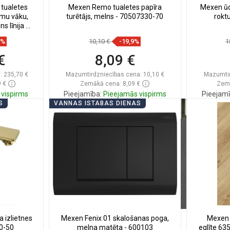
tualetes
Mexen Remo tualetes papīra
Mexen ūde
amu vāku,
turētājs, melns - 70507330-70
roktu
s līnija -
9%
10,10 €
-19,9%
1
€
8,09 €
:
235,70 €
Mazumtirdzniecības cena:
10,10 €
Mazumtir
 €
Zemākā cena: 8,09 €
Zemā
vispirms
Pieejamība:
Pieejamās vispirms
Pieejamī
S
VANNAS ISTABAS DIENAS
ā
Ielikt grozā
ienītākie
Salīdzināt
favorite_border
Iecienītākie
Salīd
 izlietnes
Mexen Fenix 01 skalošanas poga,
Mexen 
10-50
melna matēta - 600103
eglīte 6