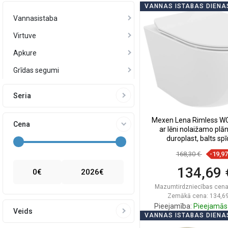
VANNAS ISTABAS DIENA
Vannasistaba
Virtuve
Apkure
Grīdas segumi
Seria
Mexen Lena Rimless W
Cena
ar lēni nolaižamo plā
duroplast, balts spī
30224000
168,30 €
-19,9
134,69 
0
€
2026
€
Mazumtirdzniecības cena
Zemākā cena: 134,69
Pieejamība:
Pieejamās 
Veids
VANNAS ISTABAS DIENA
Ielikt groz