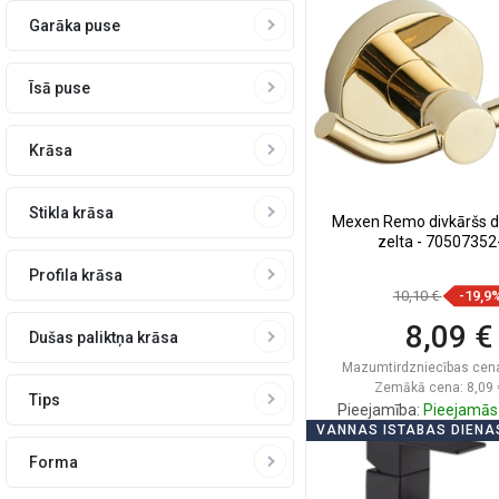
Garāka puse
Salīdzināt
favorite_border
Iec
Īsā puse
Krāsa
Stikla krāsa
Mexen Remo divkāršs dv
zelta - 70507352
Profila krāsa
10,10 €
-19,9
8,09 €
Dušas paliktņa krāsa
Mazumtirdzniecības cen
Zemākā cena: 8,09 
Tips
Pieejamība:
Pieejamās 
VANNAS ISTABAS DIENA
Ielikt groz
Forma
Salīdzināt
favorite_border
Iec