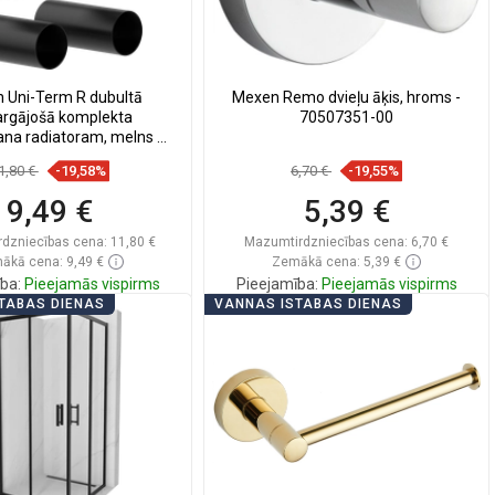
 Uni-Term R dubultā
Mexen Remo dvieļu āķis, hroms -
argājošā komplekta
70507351-00
ana radiatoram, melns -
W905-000-70
1,80 €
-19,58%
6,70 €
-19,55%
9,49 €
5,39 €
dzniecības cena:
11,80 €
Mazumtirdzniecības cena:
6,70 €
ākā cena: 9,49 €
Zemākā cena: 5,39 €
ba:
Pieejamās vispirms
Pieejamība:
Pieejamās vispirms
TABAS DIENAS
VANNAS ISTABAS DIENAS
Ielikt grozā
Ielikt grozā
zināt
favorite_border
Iecienītākie
Salīdzināt
favorite_border
Iecienītākie