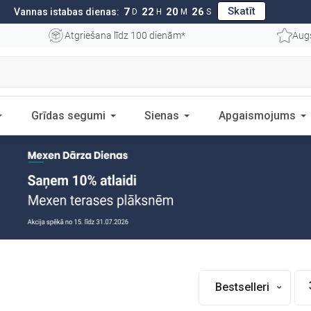
Skatīt
7
22
20
25
Vannas istabas dienas:
D
H
M
S
Atgriešana līdz 100 dienām*
Augs
Grīdas segumi
Sienas
Apgaismojums
Bestselleri