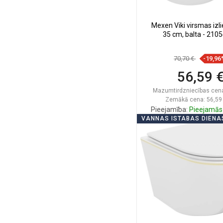
Mexen Viki virsmas izli
35 cm, balta - 210
70,70 €
-19,96
56,59 
Mazumtirdzniecības cen
Zemākā cena: 56,59
Pieejamība:
Pieejamās 
VANNAS ISTABAS DIENA
Ielikt groz
Salīdzināt
favorite_border
Iec