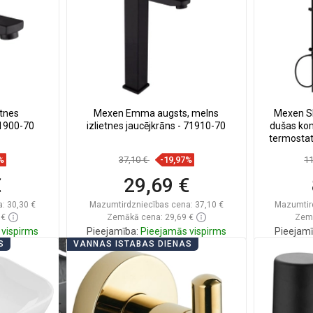
tnes
Mexen Emma augsts, melns
Mexen S
71900-70
izlietnes jaucējkrāns - 71910-70
dušas kom
termostat
mel
%
37,10 €
-19,97%
1
€
29,69 €
a:
30,30 €
Mazumtirdzniecības cena:
37,10 €
Mazumtir
 €
Zemākā cena: 29,69 €
Zemā
vispirms
Pieejamība:
Pieejamās vispirms
Pieejamī
S
VANNAS ISTABAS DIENAS
ā
Ielikt grozā
ienītākie
Salīdzināt
favorite_border
Iecienītākie
Salīd