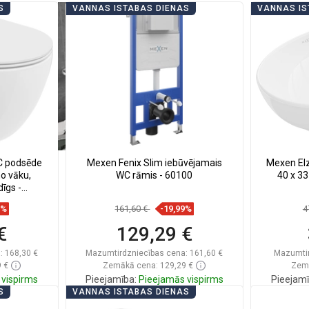
S
VANNAS ISTABAS DIENAS
VANNAS IS
C podsēde
Mexen Fenix Slim iebūvējamais
Mexen Elz
no vāku,
WC rāmis - 60100
40 x 33
dīgs -
7%
161,60 €
-19,99%
4
€
129,29 €
:
168,30 €
Mazumtirdzniecības cena:
161,60 €
Mazumtir
 €
Zemākā cena: 129,29 €
Zemā
vispirms
Pieejamība:
Pieejamās vispirms
Pieejamī
S
VANNAS ISTABAS DIENAS
ā
Ielikt grozā