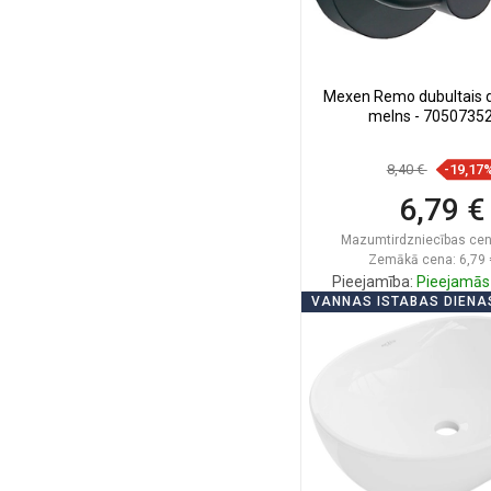
Mexen Remo dubultais dv
melns - 7050735
8,40 €
-19,17
6,79 €
Mazumtirdzniecības cen
Zemākā cena: 6,79 
Pieejamība:
Pieejamās 
VANNAS ISTABAS DIENA
Ielikt groz
Salīdzināt
favorite_border
Iec