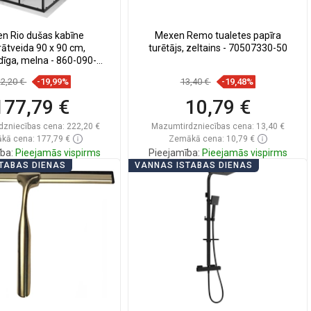
n Rio dušas kabīne
Mexen Remo tualetes papīra
ātveida 90 x 90 cm,
turētājs, zeltains - 70507330-50
dīga, melna - 860-090-
090-70-00
22,20 €
-19,99%
13,40 €
-19,48%
177,79 €
10,79 €
dzniecības cena:
222,20 €
Mazumtirdzniecības cena:
13,40 €
kā cena: 177,79 €
Zemākā cena: 10,79 €
ba:
Pieejamās vispirms
Pieejamība:
Pieejamās vispirms
TABAS DIENAS
VANNAS ISTABAS DIENAS
Ielikt grozā
Ielikt grozā
zināt
favorite_border
Iecienītākie
Salīdzināt
favorite_border
Iecienītākie