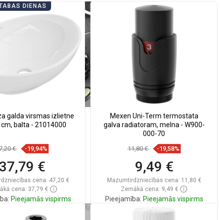
TABAS DIENAS
a galda virsmas izlietne
Mexen Uni-Term termostata
 cm, balta - 21014000
galva radiatoram, melna - W900-
000-70
7,20 €
-19,94%
11,80 €
-19,58%
37,79 €
9,49 €
dzniecības cena:
47,20 €
Mazumtirdzniecības cena:
11,80 €
kā cena: 37,79 €
Zemākā cena: 9,49 €
ba:
Pieejamās vispirms
Pieejamība:
Pieejamās vispirms
Ielikt grozā
Ielikt grozā