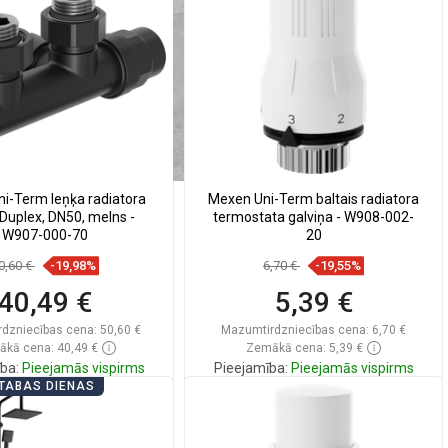
zināt
favorite_border
Iecienītākie
Salīdzināt
favorite_border
Iecienītākie
i-Term leņķa radiatora
Mexen Uni-Term baltais radiatora
 Duplex, DN50, melns -
termostata galviņa - W908-002-
W907-000-70
20
0,60 €
-19,98%
6,70 €
-19,55%
40,49 €
5,39 €
dzniecības cena:
50,60 €
Mazumtirdzniecības cena:
6,70 €
kā cena: 40,49 €
Zemākā cena: 5,39 €
ba:
Pieejamās vispirms
Pieejamība:
Pieejamās vispirms
TABAS DIENAS
Ielikt grozā
Ielikt grozā
zināt
favorite_border
Iecienītākie
Salīdzināt
favorite_border
Iecienītākie