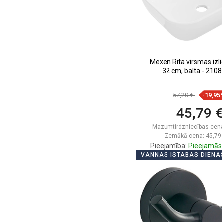
Mexen Rita virsmas izli
32 cm, balta - 210
57,20 €
-19,95
45,79 
Mazumtirdzniecības cen
Zemākā cena: 45,79
Pieejamība:
Pieejamās 
VANNAS ISTABAS DIENA
Ielikt groz
Salīdzināt
favorite_border
Iec