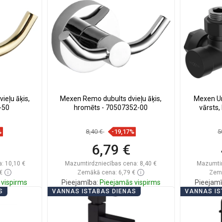
ienītākie
Salīdzināt
favorite_border
Iecienītākie
Salīd
ieļu āķis,
Mexen Remo dubults dvieļu āķis,
Mexen Un
-50
hromēts - 70507352-00
vārsts,
%
8,40 €
-19,17%
5
6,79 €
a:
10,10 €
Mazumtirdzniecības cena:
8,40 €
Mazumtir
€
Zemākā cena: 6,79 €
Zemā
vispirms
Pieejamība:
Pieejamās vispirms
Pieejamī
S
VANNAS ISTABAS DIENAS
VANNAS IS
ā
Ielikt grozā
ienītākie
Salīdzināt
favorite_border
Iecienītākie
Salīd