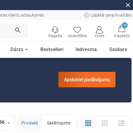
close
tas klientu atsauksmes
Labākā cena/kvalitāte
0
search
Pagalba
Iecienītākie
Konts
Krepšelis
Dārzs
Bestselleri
Iedvesma
Saskare
36
Produkti
Sakārtojums