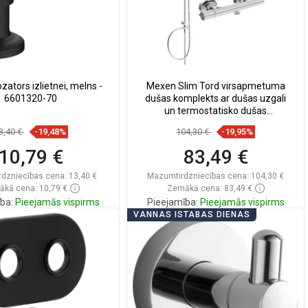
ators izlietnei, melns -
Mexen Slim Tord virsapmetuma
6601320-70
dušas komplekts ar dušas uzgali
un termostatisko dušas
jaucējkrānu, hroms - 77105200-00
3,40 €
-19,48%
104,30 €
-19,95%
10,79 €
83,49 €
dzniecības cena:
13,40 €
Mazumtirdzniecības cena:
104,30 €
kā cena: 10,79 €
Zemākā cena: 83,49 €
ba:
Pieejamās vispirms
Pieejamība:
Pieejamās vispirms
VANNAS ISTABAS DIENAS
Ielikt grozā
Ielikt grozā
zināt
favorite_border
Iecienītākie
Salīdzināt
favorite_border
Iecienītākie