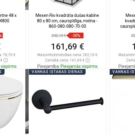
etne 48 x
Mexen Rio kvadrāta dušas kabīne
Mexe
54800
80 x 80 cm, caurspīdīga, melna -
kvadr
860-080-080-70-00
caurspī
%
202,10 €
-20%
2
€
161,69 €
a:
70,70 €
Mazumtirdzniecības cena:
202,10 €
Mazumtir
 €
Zemākā cena: 161,69 €
Zemā
vispirms
Pieejamība:
Pieejamās vispirms
Pieejamī
S
VANNAS ISTABAS DIENAS
VANNAS IS
ā
Ielikt grozā
ienītākie
Salīdzināt
favorite_border
Iecienītākie
Salīd