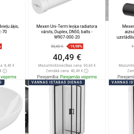
ieļu āķis,
Mexen Uni-Term leņķa radiatora
Mexen
2-70
vārsts, Duplex, DN50, balts -
aizs
W907-000-20
uzstādīš
%
50,60 €
-19,98%
1
40,49 €
a:
8,40 €
Mazumtirdzniecības cena:
50,60 €
Mazumtir
€
Zemākā cena: 40,49 €
Zem
vispirms
Pieejamība:
Pieejamās vispirms
Pieejamī
S
VANNAS ISTABAS DIENAS
VANNAS IS
ā
Ielikt grozā
ienītākie
Salīdzināt
favorite_border
Iecienītākie
Salīd