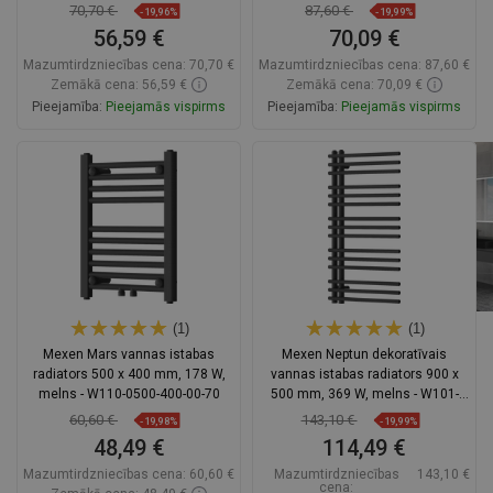
70,70 €
87,60 €
-19,96%
-19,99%
56,59 €
70,09 €
Mazumtirdzniecības cena:
70,70 €
Mazumtirdzniecības cena:
87,60 €
Zemākā cena: 56,59 €
Zemākā cena: 70,09 €
Pieejamība:
Pieejamās vispirms
Pieejamība:
Pieejamās vispirms
Ielikt grozā
Ielikt grozā
Salīdzināt
favorite_border
Iecienītākie
Salīdzināt
favorite_border
Iecienītākie
(1)
(1)
Mexen Mars vannas istabas
Mexen Neptun dekoratīvais
radiators 500 x 400 mm, 178 W,
vannas istabas radiators 900 x
melns - W110-0500-400-00-70
500 mm, 369 W, melns - W101-
0900-500-00-70
60,60 €
143,10 €
-19,98%
-19,99%
48,49 €
114,49 €
Mazumtirdzniecības cena:
60,60 €
Mazumtirdzniecības
143,10 €
cena: