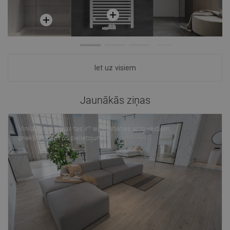
Iet uz visiem
Jaunākās ziņas
Vinila paneļi — kas tas ir? Iepazīstieties ar to veidiem,
priekšrocībām un pielietojumu