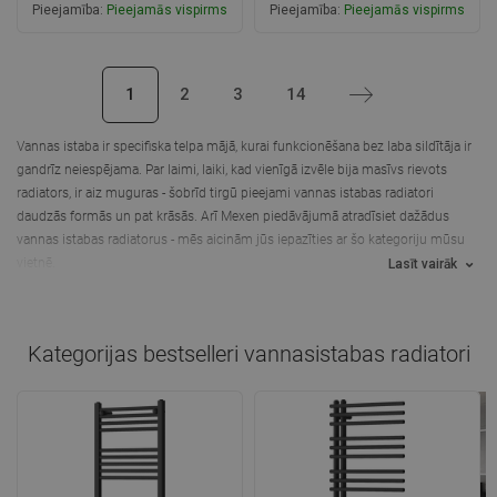
Pieejamība:
Pieejamās vispirms
Pieejamība:
Pieejamās vispirms
Ielikt grozā
Ielikt grozā
1
2
3
14
Nākošais
Salīdzināt
favorite_border
Iecienītākie
Salīdzināt
favorite_border
Iecienītākie
Vannas istaba ir specifiska telpa mājā, kurai funkcionēšana bez laba sildītāja ir
gandrīz neiespējama. Par laimi, laiki, kad vienīgā izvēle bija masīvs rievots
radiators, ir aiz muguras - šobrīd tirgū pieejami vannas istabas radiatori
daudzās formās un pat krāsās. Arī Mexen piedāvājumā atradīsiet dažādus
vannas istabas radiatorus - mēs aicinām jūs iepazīties ar šo kategoriju mūsu
vietnē.
Lasīt vairāk
Kategorijas bestselleri
vannasistabas radiatori