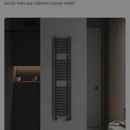
bet ko teiksi par radiatoru šūnas veidā?