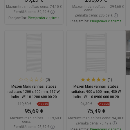
Mazumtirdzniecības cena:
74,10 €
Mazumtirdzniecības
294,60 €
cena:
Zemākā cena: 59,29 €
Zemākā cena: 235,69 €
Pieejamība:
Pieejamās vispirms
Pieejamība:
Pieejamās vispirms
Ielikt grozā
Ielikt grozā
Salīdzināt
favorite_border
Iecienītākie
Salīdzināt
favorite_border
Iecienītākie
(0)
(1)
Mexen Mars vannas istabas
Mexen Mars vannas istabas
radiators 1200 x 600 mm, 617 W,
radiators 900 x 600 mm, 430 W,
balts - W110-1200-600-00-20
balts - W110-0900-600-00-20
119,60 €
94,30 €
-19,99%
-19,95%
95,69 €
75,49 €
Mazumtirdzniecības
119,60 €
Mazumtirdzniecības cena:
94,30 €
cena:
Zemākā cena: 75,49 €
Zemākā cena: 95,69 €
Pieejamība:
Pieejamās vispirms