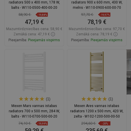
radiators 500 x 400 mm, 178 W,
radiators 900 x 600 mm, 430 W,
balts - W110-0500-400-00-20
melns - W110-0900-600-00-70
58,90 €
97,70 €
-19,88%
-19,97%
47,19 €
78,19 €
Mazumtirdzniecības cena:
58,90 €
Mazumtirdzniecības cena:
97,70 €
Zemākā cena: 47,19 €
Zemākā cena: 78,19 €
Pieejamība:
Pieejamās vispirms
Pieejamība:
Pieejamās vispirms
Ielikt grozā
Ielikt grozā
Salīdzināt
favorite_border
Iecienītākie
Salīdzināt
favorite_border
Iecienītākie
(1)
(1)
Mexen Mars vannas istabas
Mexen Ares vannas istabas
radiators 700 x 500 mm, 284 W,
radiators 1200 x 500 mm, 420 W,
balts - W110-0700-500-00-20
zelta - W102-1200-500-00-50
74,10 €
294,60 €
-19,99%
-20%
59,29 €
235,69 €