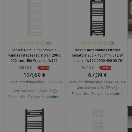
Salīdzināt
favorite_border
Iecienītākie
Salīdzināt
favorite_border
Iecienītākie
(0)
(0)
Mexen Neptun dekoratīvais
Mexen Ares vannas istabas
vannas istabas radiators 1200 x
radiators 900 x 400 mm, 312 W,
500 mm, 456 W, balts - W101-
melns - W102-0900-400-00-70
1200-500-00-20
168,30 €
84,20 €
-19,97%
-19,96%
134,69 €
67,39 €
Mazumtirdzniecības
168,30 €
Mazumtirdzniecības cena:
84,20 €
cena:
Zemākā cena: 67,39 €
Zemākā cena: 134,69 €
Pieejamība:
Pieejamās vispirms
Pieejamība:
Pieejamās vispirms
Ielikt grozā
Ielikt grozā
Salīdzināt
favorite_border
Iecienītākie
Salīdzināt
favorite_border
Iecienītākie