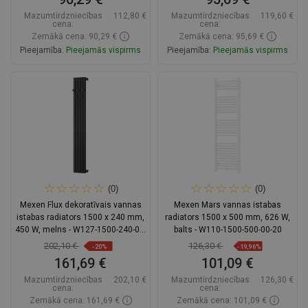
Mazumtirdzniecības
112,80 €
Mazumtirdzniecības
119,60 €
cena:
cena:
Zemākā cena: 90,29 €
Zemākā cena: 95,69 €
Pieejamība:
Pieejamās vispirms
Pieejamība:
Pieejamās vispirms
Ielikt grozā
Ielikt grozā
Salīdzināt
favorite_border
Iecienītākie
Salīdzināt
favorite_border
Iecienītākie
(0)
(0)
Mexen Flux dekoratīvais vannas
Mexen Mars vannas istabas
istabas radiators 1500 x 240 mm,
radiators 1500 x 500 mm, 626 W,
450 W, melns - W127-1500-240-00-
balts - W110-1500-500-00-20
70
202,10 €
126,30 €
-20%
-19,96%
161,69 €
101,09 €
Mazumtirdzniecības
202,10 €
Mazumtirdzniecības
126,30 €
cena:
cena:
Zemākā cena: 161,69 €
Zemākā cena: 101,09 €