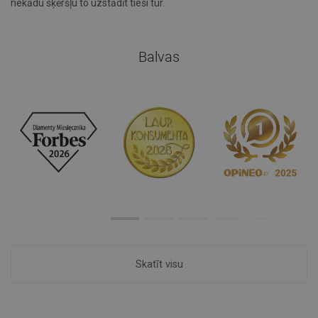
nekādu šķēršļu to uzstādīt tieši tur.
Balvas
Skatīt visu