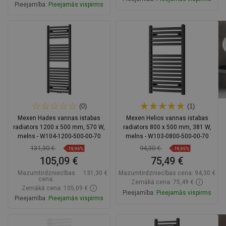
Pieejamība:
Pieejamās vispirms
Ielikt grozā
Ielikt grozā
Salīdzināt
favorite_border
Iecienītākie
Salīdzināt
favorite_border
Iecienītākie
(0)
(1)
Mexen Hades vannas istabas
Mexen Helios vannas istabas
radiators 1200 x 500 mm, 570 W,
radiators 800 x 500 mm, 381 W,
melns - W104-1200-500-00-70
melns - W103-0800-500-00-70
131,30 €
94,30 €
-19,96%
-19,95%
105,09 €
75,49 €
Mazumtirdzniecības
131,30 €
Mazumtirdzniecības cena:
94,30 €
cena:
Zemākā cena: 75,49 €
Zemākā cena: 105,09 €
Pieejamība:
Pieejamās vispirms
Pieejamība:
Pieejamās vispirms
Ielikt grozā
Ielikt grozā