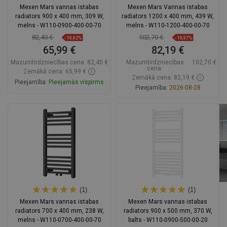
Mexen Mars vannas istabas
Mexen Mars Vannas istabas
radiators 900 x 400 mm, 309 W,
radiators 1200 x 400 mm, 439 W,
melns - W110-0900-400-00-70
melns - W110-1200-400-00-70
82,40 €
102,70 €
-19,92%
-19,97%
65,99 €
82,19 €
Mazumtirdzniecības cena:
82,40 €
Mazumtirdzniecības
102,70 €
cena:
Zemākā cena: 65,99 €
Zemākā cena: 82,19 €
Pieejamība:
Pieejamās vispirms
Pieejamība:
2026-08-28
Ielikt grozā
Ielikt grozā
Salīdzināt
favorite_border
Iecienītākie
Salīdzināt
favorite_border
Iecienītākie
(1)
(1)
Mexen Mars vannas istabas
Mexen Mars vannas istabas
radiators 700 x 400 mm, 238 W,
radiators 900 x 500 mm, 370 W,
melns - W110-0700-400-00-70
balts - W110-0900-500-00-20