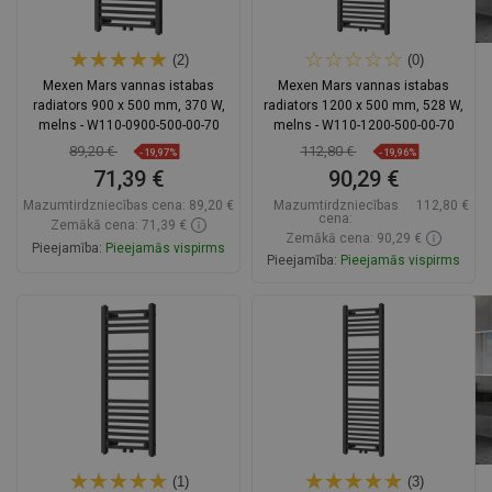
(2)
(0)
Mexen Mars vannas istabas
Mexen Mars vannas istabas
radiators 900 x 500 mm, 370 W,
radiators 1200 x 500 mm, 528 W,
melns - W110-0900-500-00-70
melns - W110-1200-500-00-70
89,20 €
112,80 €
-19,97%
-19,96%
71,39 €
90,29 €
Mazumtirdzniecības cena:
89,20 €
Mazumtirdzniecības
112,80 €
cena:
Zemākā cena: 71,39 €
Zemākā cena: 90,29 €
Pieejamība:
Pieejamās vispirms
Pieejamība:
Pieejamās vispirms
Ielikt grozā
Ielikt grozā
Salīdzināt
favorite_border
Iecienītākie
Salīdzināt
favorite_border
Iecienītākie
(1)
(3)