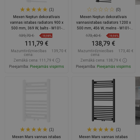
(1)
(0)
Mexen Neptun dekoratīvais
Mexen Neptun dekoratīvais
vannas istabas radiators 900 x
vannasistabas radiators 1200 x
500 mm, 369 W, balts - W101-
500 mm, 456 W, melns - W101-
0900-500-00-20
1200-500-00-70
139,70 €
173,40 €
-19,98%
-19,96%
111,79 €
138,79 €
Mazumtirdzniecības
139,70 €
Mazumtirdzniecības
173,40 €
cena:
cena:
Zemākā cena: 111,79 €
Zemākā cena: 138,79 €
Pieejamība:
Pieejamās vispirms
Pieejamība:
Pieejamās vispirms
Ielikt grozā
Ielikt grozā
Salīdzināt
favorite_border
Iecienītākie
Salīdzināt
favorite_border
Iecienītākie
(1)
(1)
Mexen Mars vannas istabas
Mexen Mars vannas istabas