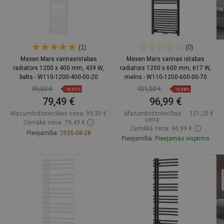
(1)
(0)
Mexen Mars vannasistabas
Mexen Mars vannas istabas
radiators 1200 x 400 mm, 439 W,
radiators 1200 x 600 mm, 617 W,
balts - W110-1200-400-00-20
melns - W110-1200-600-00-70
99,30 €
121,20 €
-19,95%
-19,98%
79,49 €
96,99 €
Mazumtirdzniecības cena:
99,30 €
Mazumtirdzniecības
121,20 €
cena:
Zemākā cena: 79,49 €
Zemākā cena: 96,99 €
Pieejamība:
2026-08-28
Pieejamība:
Pieejamās vispirms
Ielikt grozā
Ielikt grozā
Salīdzināt
favorite_border
Iecienītākie
Salīdzināt
favorite_border
Iecienītākie