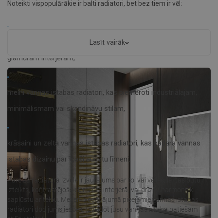
Noteikti vispopulārākie ir balti radiatori, bet bez tiem ir vēl:
hromētas vannas istabas radiatori, kas piemēroti moderni vai
Lasīt vairāk
glamūram interjēram,
melni vannas istabas radiatori, kas piemēroti industriālajam,
minimālismam vai skandināvu stilam,
krāsaini un zelta vannas istabas radiatori, kas padara vannas
istabas dizainu par īpaši augstu līmeni.
Pareizā radiatora izvēle ir jautājums par to, vai vēlies, lai tas būtu
izteikts, kontrastējošs elements interjerā, vai drīzāk harmoniski
saplūstu ar telpu. Mexen piedāvājumā pieejamie vannas istabas
radiatori dod jums iespēju izveidot jūsu vannas istabā patiešām