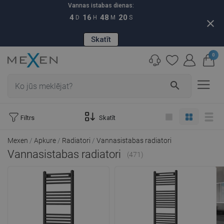
Vannas istabas dienas:
4
16
48
18
D
H
M
S
close
Skatīt
0
search
Filtrs
Skatīt
Mexen
Apkure
Radiatori
Vannasistabas radiatori
Vannasistabas radiatori
(471)