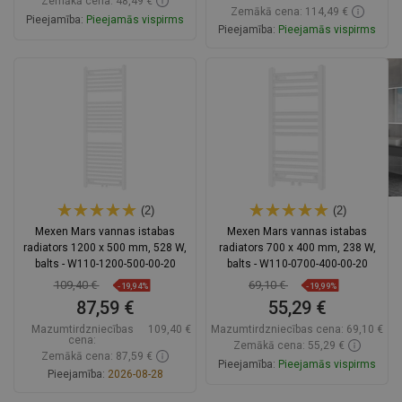
Zemākā cena: 48,49 €
Zemākā cena: 114,49 €
Pieejamība:
Pieejamās vispirms
Pieejamība:
Pieejamās vispirms
Ielikt grozā
Ielikt grozā
Salīdzināt
favorite_border
Iecienītākie
Salīdzināt
favorite_border
Iecienītākie
(2)
(2)
Mexen Mars vannas istabas
Mexen Mars vannas istabas
radiators 1200 x 500 mm, 528 W,
radiators 700 x 400 mm, 238 W,
balts - W110-1200-500-00-20
balts - W110-0700-400-00-20
109,40 €
69,10 €
-19,94%
-19,99%
87,59 €
55,29 €
Mazumtirdzniecības
109,40 €
Mazumtirdzniecības cena:
69,10 €
cena:
Zemākā cena: 55,29 €
Zemākā cena: 87,59 €
Pieejamība:
Pieejamās vispirms
Pieejamība:
2026-08-28
Ielikt grozā