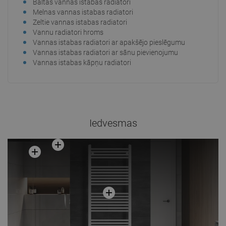
Baltas vannas istabas radiatori
Melnas vannas istabas radiatori
Zeltie vannas istabas radiatori
Vannu radiatori hroms
Vannas istabas radiatori ar apakšējo pieslēgumu
Vannas istabas radiatori ar sānu pievienojumu
Vannas istabas kāpņu radiatori
Iedvesmas