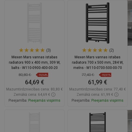
Ielikt grozā
Salīdzināt
favorite_border
Iecienītākie
Salīdzināt
favorite_border
Iecienītākie
(3)
(2)
Mexen Mars vannas istabas
Mexen Mars vannas istabas
radiators 900 x 400 mm, 309 W,
radiators 700 x 500 mm, 284 W,
balts - W110-0900-400-00-20
melns - W110-0700-500-00-70
80,80 €
77,40 €
-19,94%
-19,91%
64,69 €
61,99 €
Mazumtirdzniecības cena:
80,80 €
Mazumtirdzniecības cena:
77,40 €
Zemākā cena: 64,69 €
Zemākā cena: 61,99 €
Pieejamība:
Pieejamās vispirms
Pieejamība:
Pieejamās vispirms
Ielikt grozā
Ielikt grozā
Salīdzināt
favorite_border
Iecienītākie
Salīdzināt
favorite_border
Iecienītākie