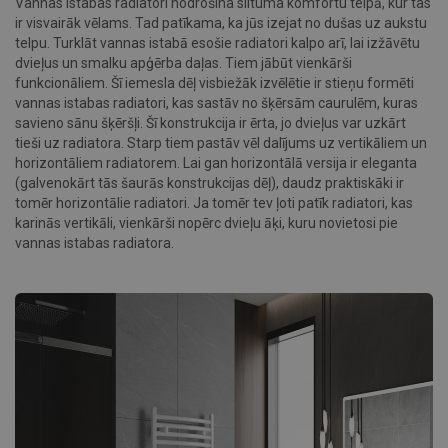
Vannas istabas radiatori nodrošina siltuma komfortu telpā, kur tas
ir visvairāk vēlams. Tad patīkama, ka jūs izejat no dušas uz aukstu
telpu. Turklāt vannas istabā esošie radiatori kalpo arī, lai izžāvētu
dvieļus un smalku apģērba daļas. Tiem jābūt vienkārši
funkcionāliem. Šī iemesla dēļ visbiežāk izvēlētie ir stieņu formēti
vannas istabas radiatori, kas sastāv no šķērsām caurulēm, kuras
savieno sānu šķēršļi. Šī konstrukcija ir ērta, jo dvieļus var uzkārt
tieši uz radiatora. Starp tiem pastāv vēl dalījums uz vertikāliem un
horizontāliem radiatorem. Lai gan horizontālā versija ir eleganta
(galvenokārt tās šaurās konstrukcijas dēļ), daudz praktiskāki ir
tomēr horizontālie radiatori. Ja tomēr tev ļoti patīk radiatori, kas
karinās vertikāli, vienkārši nopērc dvieļu āķi, kuru novietosi pie
vannas istabas radiatora.