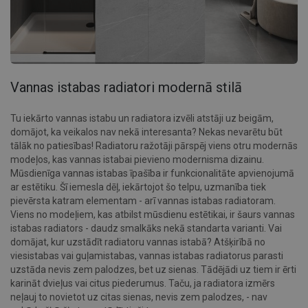
Vannas istabas radiatori modernā stilā
Tu iekārto vannas istabu un radiatora izvēli atstāji uz beigām,
domājot, ka veikalos nav nekā interesanta? Nekas nevarētu būt
tālāk no patiesības! Radiatoru ražotāji pārspēj viens otru modernās
modeļos, kas vannas istabai pievieno modernisma dizainu.
Mūsdienīga vannas istabas īpašība ir funkcionalitāte apvienojumā
ar estētiku. Šī iemesla dēļ, iekārtojot šo telpu, uzmanība tiek
pievērsta katram elementam - arī vannas istabas radiatoram.
Viens no modeļiem, kas atbilst mūsdienu estētikai, ir šaurs vannas
istabas radiators - daudz smalkāks nekā standarta varianti. Vai
domājat, kur uzstādīt radiatoru vannas istabā? Atšķirībā no
viesistabas vai guļamistabas, vannas istabas radiatorus parasti
uzstāda nevis zem palodzes, bet uz sienas. Tādējādi uz tiem ir ērti
karināt dvieļus vai citus piederumus. Taču, ja radiatora izmērs
neļauj to novietot uz citas sienas, nevis zem palodzes, - nav