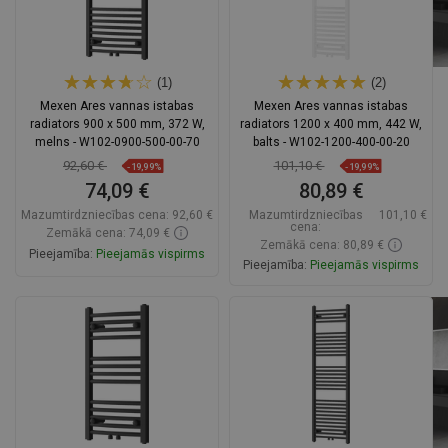
(1)
(2)
Mexen Ares vannas istabas
Mexen Ares vannas istabas
radiators 900 x 500 mm, 372 W,
radiators 1200 x 400 mm, 442 W,
melns - W102-0900-500-00-70
balts - W102-1200-400-00-20
92,60 €
101,10 €
-19,99%
-19,99%
74,09 €
80,89 €
Mazumtirdzniecības cena:
92,60 €
Mazumtirdzniecības
101,10 €
cena:
Zemākā cena: 74,09 €
Zemākā cena: 80,89 €
Pieejamība:
Pieejamās vispirms
Pieejamība:
Pieejamās vispirms
Ielikt grozā
Ielikt grozā
Salīdzināt
favorite_border
Iecienītākie
Salīdzināt
favorite_border
Iecienītākie