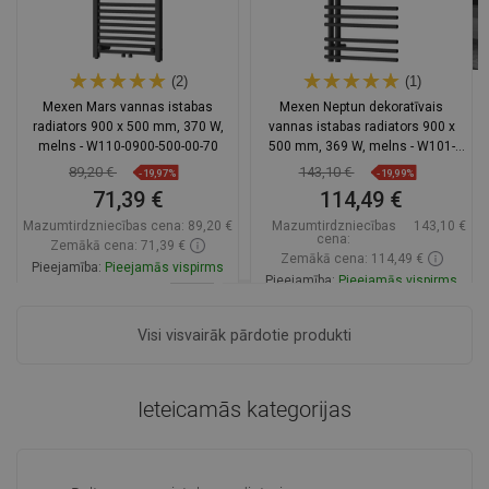
(2)
(1)
Mexen Mars vannas istabas
Mexen Neptun dekoratīvais
radiators 900 x 500 mm, 370 W,
vannas istabas radiators 900 x
melns - W110-0900-500-00-70
500 mm, 369 W, melns - W101-
0900-500-00-70
89,20 €
143,10 €
-19,97%
-19,99%
71,39 €
114,49 €
Mazumtirdzniecības cena:
89,20 €
Mazumtirdzniecības
143,10 €
cena:
Zemākā cena: 71,39 €
Zemākā cena: 114,49 €
Pieejamība:
Pieejamās vispirms
Pieejamība:
Pieejamās vispirms
Ielikt grozā
Ielikt grozā
Visi visvairāk pārdotie produkti
Salīdzināt
favorite_border
Iecienītākie
Salīdzināt
favorite_border
Iecienītākie
Ieteicamās kategorijas