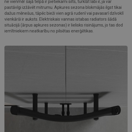
ne vienmēr šajā telpā ir pietiekami silts, turklāt labi ir, ja var
pastāvīgi izžāvēt mitrumu. Apkures sezona blokmājās ilgst tikai
dažus mēnešus, tāpēc bieži vien agrā rudenī vai pavasarī dzīvoklī
vienkārši ir auksts. Elektriskais vannas istabas radiators šādā
situācijā (ārpus apkures sezonas) ir lielisks risinājums, jo tas dod
iemītniekiem neatkarību no pilsētas enerģētikas.