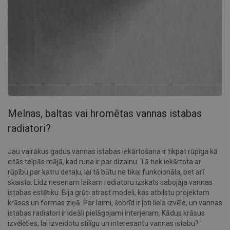
Melnas, baltas vai hromētas vannas istabas
radiatori?
Jau vairākus gadus vannas istabas iekārtošana ir tikpat rūpīga kā
citās telpās mājā, kad runa ir par dizainu. Tā tiek iekārtota ar
rūpību par katru detaļu, lai tā būtu ne tikai funkcionāla, bet arī
skaista. Līdz nesenam laikam radiatoru izskats sabojāja vannas
istabas estētiku. Bija grūti atrast modeli, kas atbilstu projektam
krāsas un formas ziņā. Par laimi, šobrīd ir ļoti liela izvēle, un vannas
istabas radiatori ir ideāli pielāgojami interjeram. Kādus krāsus
izvēlēties, lai izveidotu stilīgu un interesantu vannas istabu?