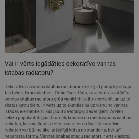
stilīgu telpu!
Vai ir vērts iegādāties dekoratīvo vannas
istabas radiatoru?
Dekoratīvām vannas istabas radiatoram var šķist pārspīlējums, jo
tas taču ir tikai radiators... Patiesība ir tāda, ka vienreiz uzstādītu
vannas istabas radiatoru grūti vienkārši tik ātri nomainīt, un uz to
skatās katru dienu. Ir vērts uz to skatīties kā uz vienu no vannas
istabas elementiem, kas jābūt savstarpēji saderīgiem. Arvien
lielāku popularitāti gūst hromēti, krāsaini un melni vannas istabas
radiatori, kas pielāgoti izlietnes vai sienu krāsai. Dekoratīvie
radiatori var būt ne tikai atšķirīgā krāsa no standarta, bet arī
neparastā formā. Vannas istabas stieņu radiators ir ērts klasists,