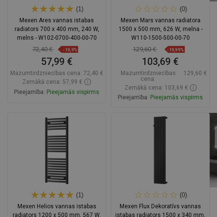
(1)
(0)
Mexen Ares vannas istabas
Mexen Mars vannas radiatora
radiators 700 x 400 mm, 240 W,
1500 x 500 mm, 626 W, melna -
melns - W102-0700-400-00-70
W110-1500-500-00-70
72,40 €
129,60 €
-19,9%
-19,99%
57,99 €
103,69 €
Mazumtirdzniecības cena:
72,40 €
Mazumtirdzniecības
129,60 €
cena:
Zemākā cena: 57,99 €
Zemākā cena: 103,69 €
Pieejamība:
Pieejamās vispirms
Pieejamība:
Pieejamās vispirms
Ielikt grozā
Ielikt grozā
Salīdzināt
favorite_border
Iecienītākie
Salīdzināt
favorite_border
Iecienītākie
(1)
(0)
Mexen Helios vannas istabas
Mexen Flux Dekoratīvs vannas
radiators 1200 x 500 mm, 567 W,
istabas radiators 1500 x 340 mm,