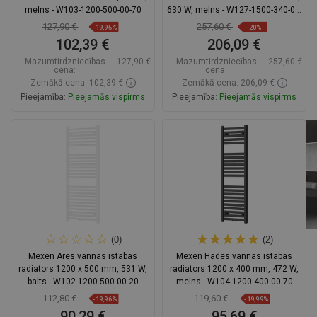
melns - W103-1200-500-00-70
630 W, melns - W127-1500-340-00-
70
127,90 €
257,60 €
-19,95%
-20%
102,39 €
206,09 €
Mazumtirdzniecības
127,90 €
Mazumtirdzniecības
257,60 €
cena:
cena:
Zemākā cena: 102,39 €
Zemākā cena: 206,09 €
Pieejamība:
Pieejamās vispirms
Pieejamība:
Pieejamās vispirms
Ielikt grozā
Ielikt grozā
Salīdzināt
favorite_border
Iecienītākie
Salīdzināt
favorite_border
Iecienītākie
(0)
(2)
Mexen Ares vannas istabas
Mexen Hades vannas istabas
radiators 1200 x 500 mm, 531 W,
radiators 1200 x 400 mm, 472 W,
balts - W102-1200-500-00-20
melns - W104-1200-400-00-70
112,80 €
119,60 €
-19,96%
-19,99%
90,29 €
95,69 €