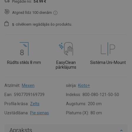
Piegāde no:
54.99 €
Atgriež līdz 100 dienām
cilvēkiem
iegādājās šo produktu.
5
Rūdīts stikls 8 mm
EasyClean
Sistēma Uni-Mount
pārklājums
Atzīmēt:
Mexen
sērija:
Kioto+
Ean:
5907709169739
Indekss:
800-080-121-50-50
Profila krāsa:
Zelts
Augstums:
200 cm
Uzstādīšana:
Pie sienas
Platums (X):
80 cm
Apraksts