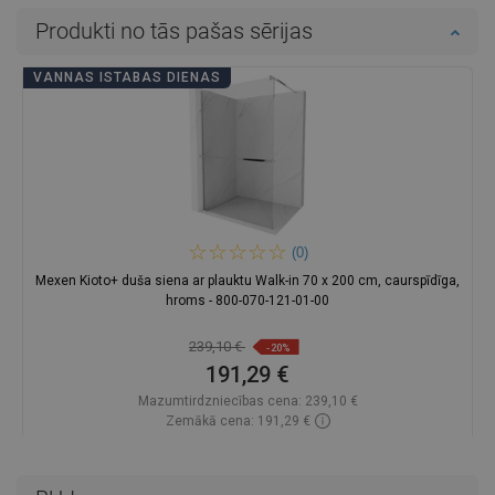
Produkti no tās pašas sērijas
VANNAS ISTABAS DIENAS
(0)
Mexen Kioto+ duša siena ar plauktu Walk-in 70 x 200 cm, caurspīdīga,
hroms - 800-070-121-01-00
239,10 €
-20%
191,29 €
Mazumtirdzniecības cena:
239,10 €
Zemākā cena: 191,29 €
Pieejamība:
Pieejamās vispirms
Ielikt grozā