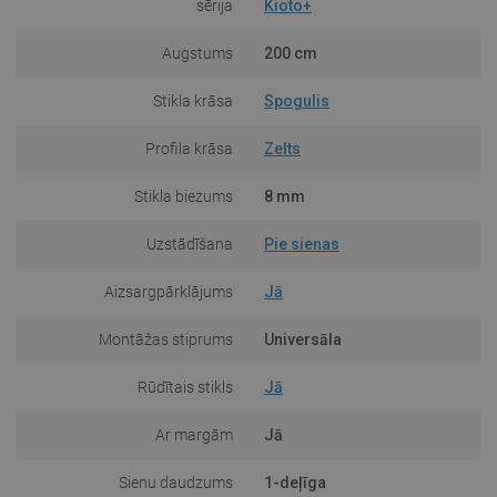
sērija
Kioto+
Augstums
200 cm
Stikla krāsa
Spogulis
Profila krāsa
Zelts
Stikla biezums
8 mm
Uzstādīšana
Pie sienas
Aizsargpārklājums
Jā
Montāžas stiprums
Universāla
Rūdītais stikls
Jā
Ar margām
Jā
Sienu daudzums
1-deļīga