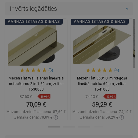
Ir vērts iegādāties
VANNAS ISTABAS DIENAS
VANNAS ISTABAS DIENAS
(6)
(4)
Mexen Flat Wall sienas lineārais
Mexen Flat 360° Slim rotējoša
notecējums 2-in-1 60 cm, zelta -
lineārā noteka 60 cm, zelta -
1530060
1541060
87,60 €
74,10 €
-19,99%
-19,99%
70,09 €
59,29 €
Mazumtirdzniecības cena:
87,60 €
Mazumtirdzniecības cena:
74,10 €
Zemākā cena: 70,09 €
Zemākā cena: 59,29 €
Pieejamība:
Pieejamās vispirms
Pieejamība:
Pieejamās vispirms
Ielikt grozā
Ielikt grozā