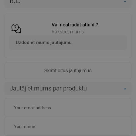
BUJ
Salīdzināt
favorite_border
Iecienītākie
Vai neatradāt atbildi?
Rakstiet mums
Uzdodiet mums jautājumu
Skatīt citus jautājumus
Jautājiet mums par produktu