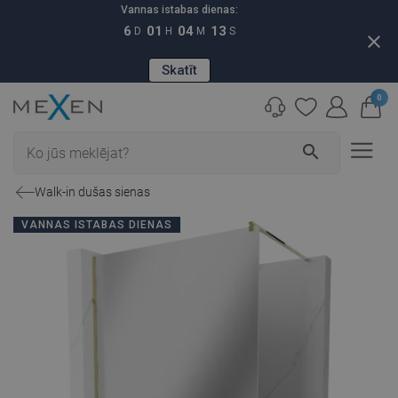
Vannas istabas dienas:
6
01
04
12
D
H
M
S
close
Skatīt
0
search
Walk-in dušas sienas
VANNAS ISTABAS DIENAS