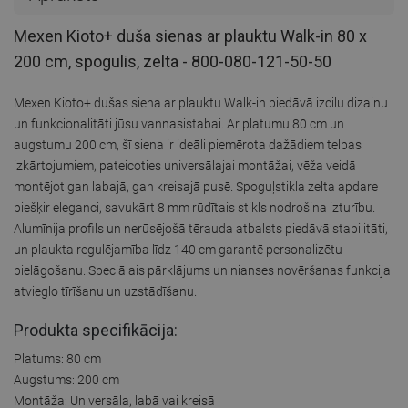
Mexen Kioto+ duša sienas ar plauktu Walk-in 80 x
200 cm, spogulis, zelta - 800-080-121-50-50
Mexen Kioto+ dušas siena ar plauktu Walk-in piedāvā izcilu dizainu
un funkcionalitāti jūsu vannasistabai. Ar platumu 80 cm un
augstumu 200 cm, šī siena ir ideāli piemērota dažādiem telpas
izkārtojumiem, pateicoties universālajai montāžai, vēža veidā
montējot gan labajā, gan kreisajā pusē. Spoguļstikla zelta apdare
piešķir eleganci, savukārt 8 mm rūdītais stikls nodrošina izturību.
Alumīnija profils un nerūsējošā tērauda atbalsts piedāvā stabilitāti,
un plaukta regulējamība līdz 140 cm garantē personalizētu
pielāgošanu. Speciālais pārklājums un nianses novēršanas funkcija
atvieglo tīrīšanu un uzstādīšanu.
Produkta specifikācija:
Platums: 80 cm
Augstums: 200 cm
Montāža: Universāla, labā vai kreisā