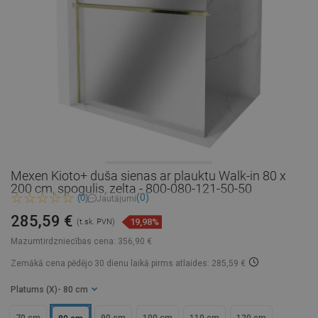
Mexen Kioto+ duša sienas ar plauktu Walk-in 80 x
200 cm, spogulis, zelta - 800-080-121-50-50
(0)
(0)
Jautājumi
285,59 €
19,98%
(t.sk. PVN)
Mazumtirdzniecības cena:
356,90 €
Zemākā cena pēdējo 30 dienu laikā
pirms atlaides: 285,59 €
Platums (X)
- 80 cm