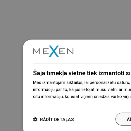
Šajā tīmekļa vietnē tiek izmantoti sīk
Mēs izmantojam sīkfailus, lai personalizētu saturu
informāciju par to, kā jūs lietojat mūsu vietni ar mū
citu informāciju, ko esat viņiem sniedzis vai ko viņ
więcej
RĀDĪT DETAĻAS
A