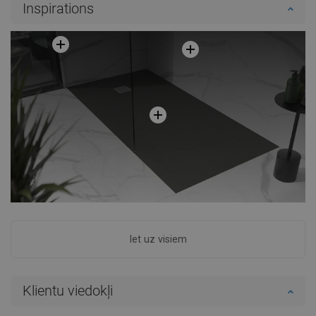
Inspirations
Salīdzināt
favorite_border
Iecienītākie
Salīdzināt
favorite_border
Iecienītākie
Iet uz visiem
Klientu viedokļi