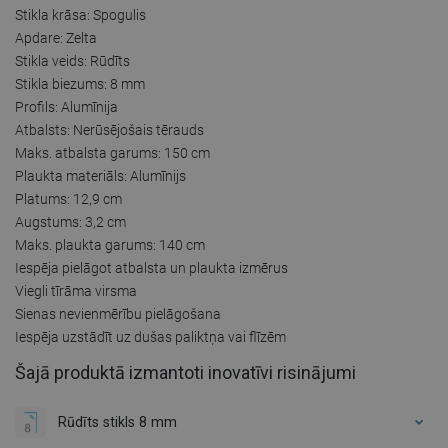
Stikla krāsa: Spogulis
Apdare: Zelta
Stikla veids: Rūdīts
Stikla biezums: 8 mm
Profils: Alumīnija
Atbalsts: Nerūsējošais tērauds
Maks. atbalsta garums: 150 cm
Plaukta materiāls: Alumīnijs
Platums: 12,9 cm
Augstums: 3,2 cm
Maks. plaukta garums: 140 cm
Iespēja pielāgot atbalsta un plaukta izmērus
Viegli tīrāma virsma
Sienas nevienmērību pielāgošana
Iespēja uzstādīt uz dušas paliktņa vai flīzēm
Šajā produktā izmantoti inovatīvi risinājumi
Rūdīts stikls 8 mm