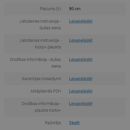
Platums (X)
80 cm
Lietošanas instrukcija -
Lejupielādēt
dušas siena
Lietošanas instrukcija -
Lejupielādēt
Kioto+ plaukts
Drošības informācija - dušas
Lejupielādēt
siena
Garantijas nosacījumi
Lejupielādēt
Atkāpšanās PZH
Lejupielādēt
Drošības informācija -
Lejupielādēt
plaukts Kioto+
Ražotājs
Skatīt