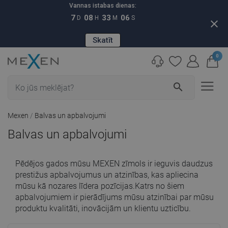
Vannas istabas dienas:
7
08
33
05
D
H
M
S
close
Skatīt
0
search
Mexen
Balvas un apbalvojumi
Balvas un apbalvojumi
Pēdējos gados mūsu MEXEN zīmols ir ieguvis daudzus
prestižus apbalvojumus un atzinības, kas apliecina
mūsu kā nozares līdera pozīcijas.Katrs no šiem
apbalvojumiem ir pierādījums mūsu atzinībai par mūsu
produktu kvalitāti, inovācijām un klientu uzticību.