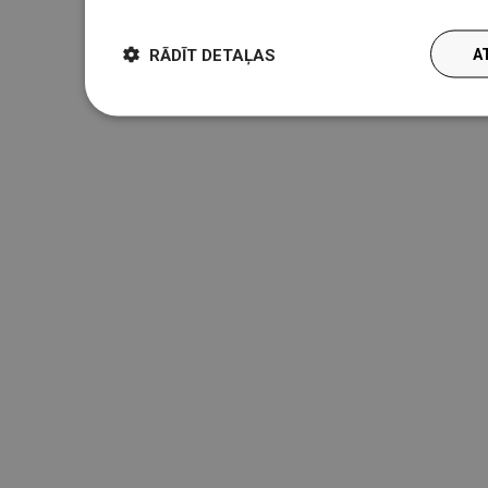
RĀDĪT DETAĻAS
A