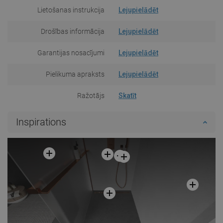
Lietošanas instrukcija
Lejupielādēt
Drošības informācija
Lejupielādēt
Garantijas nosacījumi
Lejupielādēt
Pielikuma apraksts
Lejupielādēt
Ražotājs
Skatīt
Inspirations