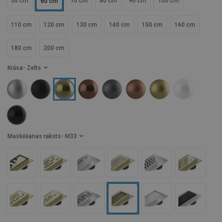
50 cm
70 cm
80 cm
90 cm
100 cm
60 cm
110 cm
120 cm
130 cm
140 cm
150 cm
160 cm
180 cm
200 cm
Krāsa
- Zelts
Maskēšanas raksts
- M33