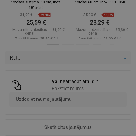
notekas sistēmai 50 cm, inox -
notekai 60 cm, inox - 1015060
1015050
31,90 €
35,30 €
-19,78%
-19,86%
25,59 €
28,29 €
Mazumtirdzniecības
31,90 €
Mazumtirdzniecības
35,30 €
cena:
cena:
Zemākā cena: 25,59 €
Zemākā cena: 28,29 €
Pieejamība:
Pieejamās vispirms
Pieejamība:
Pieejamās vispirms
BUJ
Ielikt grozā
Ielikt grozā
Salīdzināt
favorite_border
Iecienītākie
Salīdzināt
favorite_border
Iecienītākie
Vai neatradāt atbildi?
Rakstiet mums
Uzdodiet mums jautājumu
Skatīt citus jautājumus