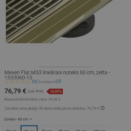
Mexen Flat M33 lineārais noteks 60 cm, zelta -
1533060-15
(0)
(0)
Jautājumi
76,79 €
19,93%
(t.sk. PVN)
Mazumtirdzniecības cena:
95,90 €
Zemākā cena pēdējo 30 dienu laikā
pirms atlaides: 76,79 €
Izmērs
- 60 cm