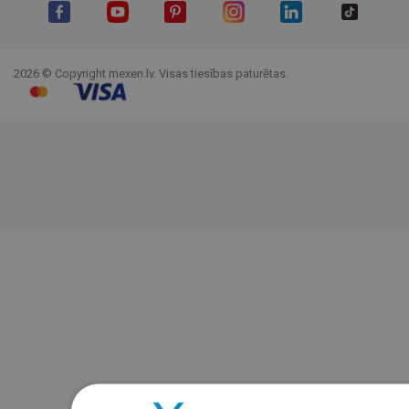
Facebook
YouTube
Pinterest
Instagram
LinkedIn
TikTok
2026 © Copyright mexen.lv. Visas tiesības paturētas.