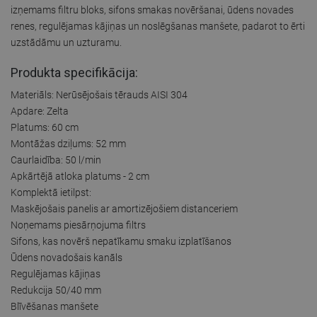
izņemams filtru bloks, sifons smakas novēršanai, ūdens novades
renes, regulējamas kājiņas un noslēgšanas manšete, padarot to ērti
uzstādāmu un uzturamu.
Produkta specifikācija:
Materiāls: Nerūsējošais tērauds AISI 304
Apdare: Zelta
Platums: 60 cm
Montāžas dziļums: 52 mm
Caurlaidība: 50 l/min
Apkārtējā atloka platums - 2 cm
Komplektā ietilpst:
Maskējošais panelis ar amortizējošiem distanceriem
Noņemams piesārņojuma filtrs
Sifons, kas novērš nepatīkamu smaku izplatīšanos
Ūdens novadošais kanāls
Regulējamas kājiņas
Redukcija 50/40 mm
Blīvēšanas manšete