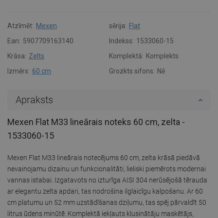
Atzīmēt:
Mexen
sērija:
Flat
Ean:
5907709163140
Indekss:
1533060-15
Krāsa:
Zelts
Komplektā:
Komplekts
Izmērs:
60 cm
Grozkts sifons:
Nē
Apraksts
Mexen Flat M33 lineārais noteks 60 cm, zelta -
1533060-15
Mexen Flat M33 lineārais notecējums 60 cm, zelta krāsā piedāvā
nevainojamu dizainu un funkcionalitāti, lieliski piemērots modernai
vannas istabai. Izgatavots no izturīga AISI 304 nerūsējošā tērauda
ar elegantu zelta apdari, tas nodrošina ilglaicīgu kalpošanu. Ar 60
cm platumu un 52 mm uzstādīšanas dziļumu, tas spēj pārvaldīt 50
litrus ūdens minūtē. Komplektā iekļauts klusinātāju maskētājs,