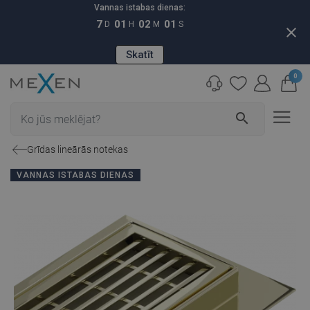
Vannas istabas dienas:
7
01
02
00
D
H
M
S
close
Skatīt
0
search
Grīdas lineārās notekas
VANNAS ISTABAS DIENAS