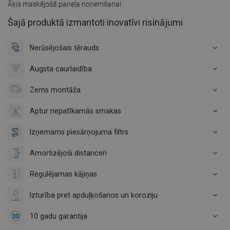
Āķis maskējošā paneļa noņemšanai
Šajā produktā izmantoti inovatīvi risinājumi
Nerūsējošais tērauds
Augsta caurlaidība
Zems montāža
Aptur nepatīkamās smakas
Izņemams piesārņojuma filtrs
Amortizējoši distanceri
Regulējamas kājiņas
Izturība pret apduļķošanos un koroziju
10 gadu garantija