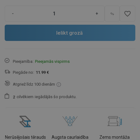
favorite_border
-
+
Ielikt grozā
Pieejamība:
Pieejamās vispirms
Piegāde no:
11.99 €
Atgriež līdz 100 dienām
cilvēkiem
iegādājās šo produktu.
2
Nerūsējošais tērauds
Augsta caurlaidība
Zems montāža