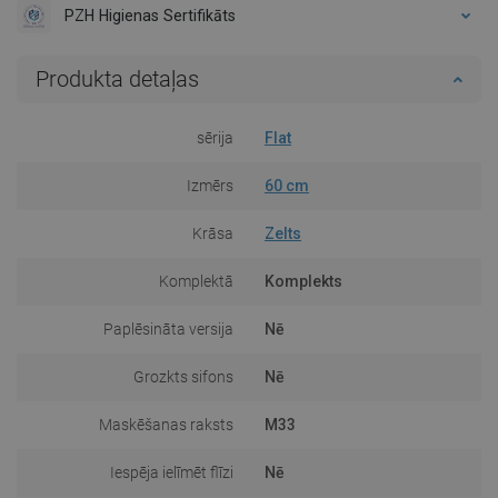
PZH Higienas Sertifikāts
Produkta detaļas
sērija
Flat
Izmērs
60 cm
Krāsa
Zelts
Komplektā
Komplekts
Paplēsināta versija
Nē
Grozkts sifons
Nē
Maskēšanas raksts
M33
Iespēja ielīmēt flīzi
Nē