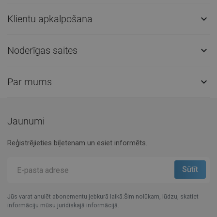
Klientu apkalpošana

Noderīgas saites

Par mums

Jaunumi
Reģistrējieties biļetenam un esiet informēts.
Jūs varat anulēt abonementu jebkurā laikā.Šim nolūkam, lūdzu, skatiet
informāciju mūsu juridiskajā informācijā.