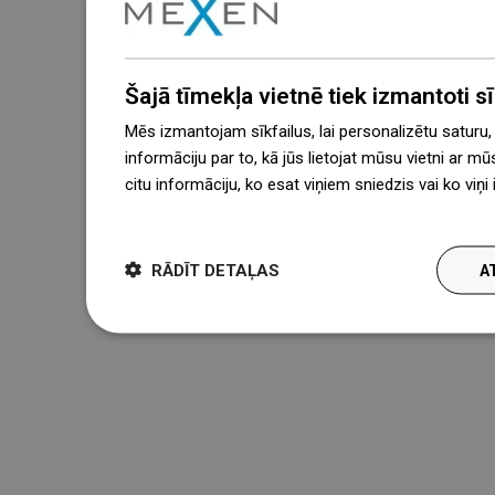
Šajā tīmekļa vietnē tiek izmantoti sīk
Mēs izmantojam sīkfailus, lai personalizētu saturu
informāciju par to, kā jūs lietojat mūsu vietni ar mū
citu informāciju, ko esat viņiem sniedzis vai ko viņ
więcej
RĀDĪT DETAĻAS
A