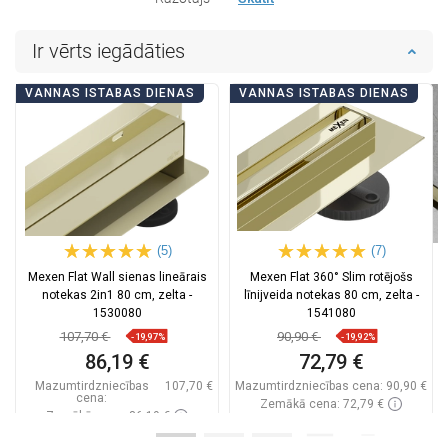
Ir vērts iegādāties
VANNAS ISTABAS DIENAS
VANNAS ISTABAS DIENAS
(5)
(7)
Mexen Flat Wall sienas lineārais
Mexen Flat 360° Slim rotējošs
notekas 2in1 80 cm, zelta -
līnijveida notekas 80 cm, zelta -
1530080
1541080
107,70 €
90,90 €
-19,97%
-19,92%
86,19 €
72,79 €
Mazumtirdzniecības
107,70 €
Mazumtirdzniecības cena:
90,90 €
cena:
Zemākā cena: 72,79 €
Zemākā cena: 86,19 €
Pieejamība:
Pieejamās vispirms
Pieejamība:
Pieejamās vispirms