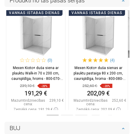
Produkti no tās pašas sērijas
VANNAS ISTABAS DIENAS
VANNAS ISTABAS DIENAS
(0)
(4)
Mexen Kioto+ duša siena ar
Mexen Kioto+ duša sienas ar
plauktu Walk-in 70 x 200 cm,
plauktu pastaiga 80 x 200 cm,
caurspīdīga, hroms - 800-070-
caurspīdīga, hroma - 800-080-
121-01-00
121-01-00
239,10 €
252,60 €
-20%
-20%
191,29 €
202,09 €
Mazumtirdzniecības
239,10 €
Mazumtirdzniecības
252,60 €
cena:
cena:
Zemākā cena: 191,29 €
Zemākā cena: 202,09 €
Pieejamība:
Pieejamās vispirms
Pieejamība:
Pieejamās vispirms
BUJ
Ielikt grozā
Ielikt grozā