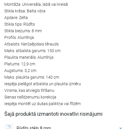
Montāža: Universāla, labā vai kreisā
Stikla krāsa: Balta viļņa
Apdare: Zelta
Stikla tips: Rūdīts
Stikla biezums: 8 mm
Profils: Alumīnija
Atbalsts: Nerūsējošais tērauds
Maks. atbalsta garums: 150 cm
Plaukta materiāls: Alumīnijs
Platums: 12,9 cm
Augstums: 3,2 cm
Maks. plaukta garums: 140 cm
Iespēja pielāgot atbalsta un plaukta izmēru
Virsma, kas atvieglo tīrīšanu
Sienas nelīdzenumu korekcija
Iespēja montēt uz dušas paliktņa vai flīzēm
Šajā produktā izmantoti inovatīvi risinājumi
Rūdīts stikls 8 mm