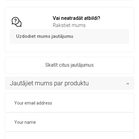
Salīdzināt
favorite_border
Iecienītākie
Salīdzināt
favorite_border
Iecienītākie
Vai neatradāt atbildi?
Rakstiet mums
Uzdodiet mums jautājumu
Skatīt citus jautājumus
Jautājiet mums par produktu