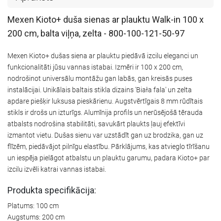
Mexen Kioto+ duša sienas ar plauktu Walk-in 100 x
200 cm, balta viļņa, zelta - 800-100-121-50-97
Mexen Kioto+ dušas siena ar plauktu piedāvā izcilu eleganci un
funkcionalitāti jūsu vannas istabai. Izmēri ir 100 x 200 cm,
nodrošinot universālu montāžu gan labās, gan kreisās puses
instalācijai. Unikālais baltais stikla dizains 'Biała fala' un zelta
apdare piešķir luksusa pieskārienu. Augstvērtīgais 8 mm rūdītais
stikls ir drošs un izturīgs. Alumīnija profils un nerūsējošā tērauda
atbalsts nodrošina stabilitāti, savukārt plaukts ļauj efektīvi
izmantot vietu. Dušas sienu var uzstādīt gan uz brodzika, gan uz
flīzēm, piedāvājot pilnīgu elastību. Pārklājums, kas atvieglo tīrīšanu
un iespēja pielāgot atbalstu un plauktu garumu, padara Kioto+ par
izcilu izvēli katrai vannas istabai.
Produkta specifikācija:
Platums: 100 cm
Augstums: 200 cm