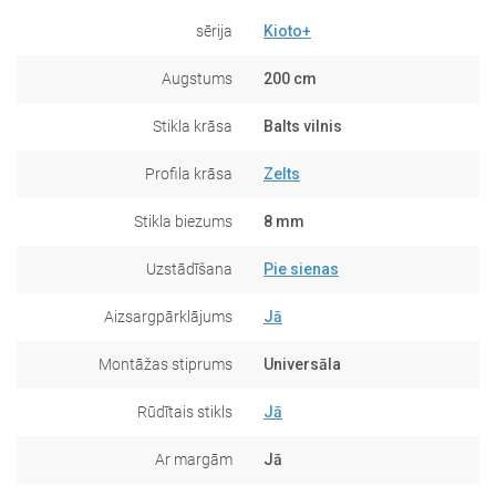
sērija
Kioto+
Augstums
200 cm
Stikla krāsa
Balts vilnis
Profila krāsa
Zelts
Stikla biezums
8 mm
Uzstādīšana
Pie sienas
Aizsargpārklājums
Jā
Montāžas stiprums
Universāla
Rūdītais stikls
Jā
Ar margām
Jā