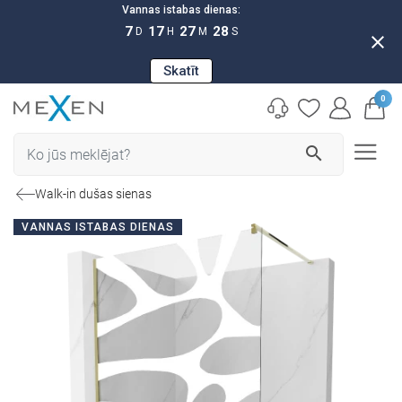
Vannas istabas dienas:
7
17
27
27
D
H
M
S
close
Skatīt
0
search
Walk-in dušas sienas
VANNAS ISTABAS DIENAS