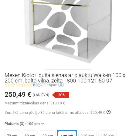
Mexen Kioto+ duša sienas ar plauktu Walk-in 100 x
200 cm, balta viļņa, zelta - 800-100-121-50-97
(0)
(0)
Jautājumi
250,49 €
20%
(t.sk. PVN)
Mazumtirdzniecības cena:
313,10 €
Zemākā cena pēdējo 30 dienu laikā
pirms atlaides: 250,49 €
Platums (X)
- 100 cm