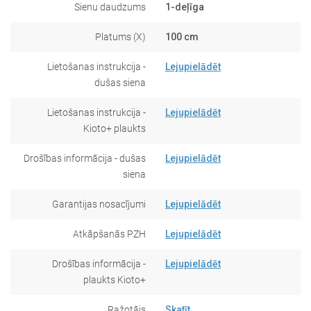
Sienu daudzums
1-deļīga
Platums (X)
100 cm
Lietošanas instrukcija -
Lejupielādēt
dušas siena
Lietošanas instrukcija -
Lejupielādēt
Kioto+ plaukts
Drošības informācija - dušas
Lejupielādēt
siena
Garantijas nosacījumi
Lejupielādēt
Atkāpšanās PZH
Lejupielādēt
Drošības informācija -
Lejupielādēt
plaukts Kioto+
Ražotājs
Skatīt