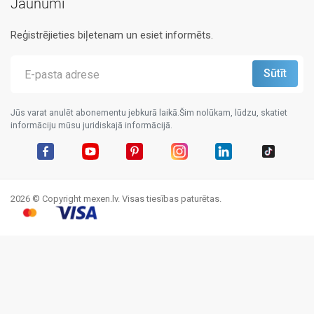
Jaunumi
Reģistrējieties biļetenam un esiet informēts.
Jūs varat anulēt abonementu jebkurā laikā.Šim nolūkam, lūdzu, skatiet
informāciju mūsu juridiskajā informācijā.
Facebook
YouTube
Pinterest
Instagram
LinkedIn
TikTok
2026 © Copyright mexen.lv. Visas tiesības paturētas.