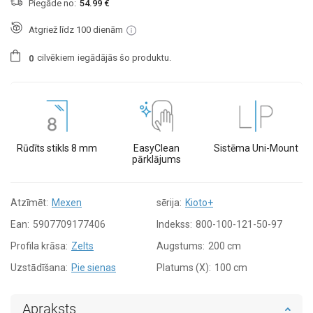
Piegāde no:
54.99 €
Atgriež līdz 100 dienām
cilvēkiem
iegādājās šo produktu.
0
Rūdīts stikls 8 mm
EasyClean
Sistēma Uni-Mount
pārklājums
Atzīmēt:
Mexen
sērija:
Kioto+
Ean:
5907709177406
Indekss:
800-100-121-50-97
Profila krāsa:
Zelts
Augstums:
200 cm
Uzstādīšana:
Pie sienas
Platums (X):
100 cm
Apraksts