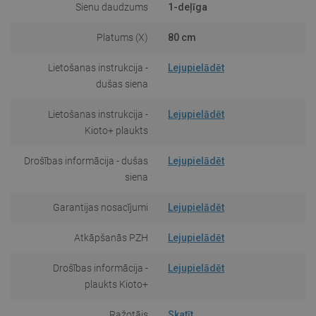
Sienu daudzums
1-deļīga
Platums (X)
80 cm
Lietošanas instrukcija -
Lejupielādēt
dušas siena
Lietošanas instrukcija -
Lejupielādēt
Kioto+ plaukts
Drošības informācija - dušas
Lejupielādēt
siena
Garantijas nosacījumi
Lejupielādēt
Atkāpšanās PZH
Lejupielādēt
Drošības informācija -
Lejupielādēt
plaukts Kioto+
Ražotājs
Skatīt