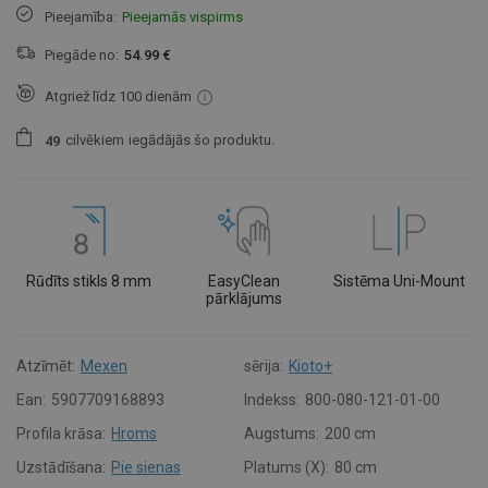
Pieejamība:
Pieejamās vispirms
Piegāde no:
54.99 €
Atgriež līdz 100 dienām
cilvēkiem
iegādājās šo produktu.
4
9
Rūdīts stikls 8 mm
EasyClean
Sistēma Uni-Mount
pārklājums
Atzīmēt:
Mexen
sērija:
Kioto+
Ean:
5907709168893
Indekss:
800-080-121-01-00
Profila krāsa:
Hroms
Augstums:
200 cm
Uzstādīšana:
Pie sienas
Platums (X):
80 cm