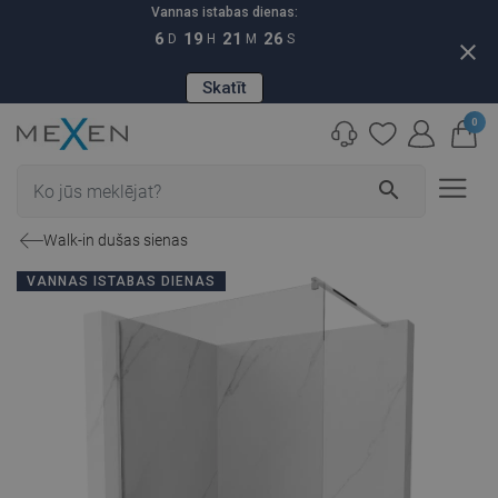
Vannas istabas dienas:
6
19
21
25
D
H
M
S
close
Skatīt
0
search
Walk-in dušas sienas
VANNAS ISTABAS DIENAS