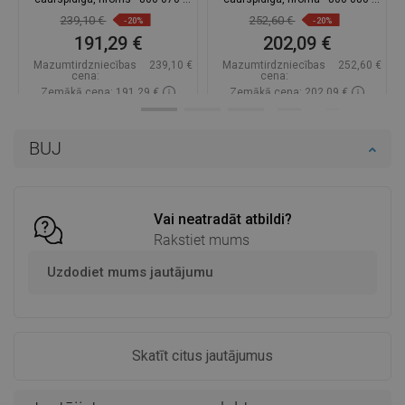
121-01-00
121-01-00
239,10 €
252,60 €
-20%
-20%
191,29 €
202,09 €
Mazumtirdzniecības
239,10 €
Mazumtirdzniecības
252,60 €
cena:
cena:
Zemākā cena: 191,29 €
Zemākā cena: 202,09 €
Pieejamība:
Pieejamās vispirms
Pieejamība:
Pieejamās vispirms
BUJ
Ielikt grozā
Ielikt grozā
Salīdzināt
favorite_border
Iecienītākie
Salīdzināt
favorite_border
Iecienītākie
Vai neatradāt atbildi?
Rakstiet mums
Uzdodiet mums jautājumu
Skatīt citus jautājumus