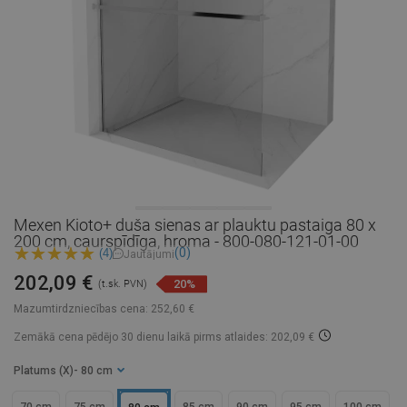
Mexen Kioto+ duša sienas ar plauktu pastaiga 80 x
200 cm, caurspīdīga, hroma - 800-080-121-01-00
(0)
(4)
Jautājumi
202,09 €
20%
(t.sk. PVN)
Mazumtirdzniecības cena:
252,60 €
Zemākā cena pēdējo 30 dienu laikā
pirms atlaides: 202,09 €
Platums (X)
- 80 cm