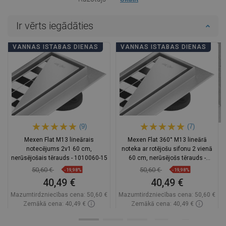
Ir vērts iegādāties
VANNAS ISTABAS DIENAS
VANNAS ISTABAS DIENAS
(9)
(7)
Mexen Flat M13 lineārais
Mexen Flat 360° M13 lineārā
notecējums 2v1 60 cm,
noteka ar rotējošu sifonu 2 vienā
nerūsējošais tērauds - 1010060-15
60 cm, nerūsējošs tērauds -
1010060-40
50,60 €
50,60 €
-19,98%
-19,98%
40,49 €
40,49 €
Mazumtirdzniecības cena:
50,60 €
Mazumtirdzniecības cena:
50,60 €
Zemākā cena: 40,49 €
Zemākā cena: 40,49 €
Pieejamība:
Pieejamās vispirms
Pieejamība:
Pieejamās vispirms