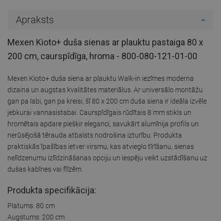
Apraksts
Mexen Kioto+ duša sienas ar plauktu pastaiga 80 x
200 cm, caurspīdīga, hroma - 800-080-121-01-00
Mexen Kioto+ duša siena ar plauktu Walk-in iezīmes moderna
dizaina un augstas kvalitātes materiālus. Ar universālo montāžu
gan pa labi, gan pa kreisi, šī 80 x 200 cm duša siena ir ideāla izvēle
jebkurai vannasistabai. Caurspīdīgais rūdītais 8 mm stikls un
hromētais apdare piešķir eleganci, savukārt alumīnija profils un
nerūsējošā tērauda atbalsts nodrošina izturību. Produkta
praktiskās īpašības ietver virsmu, kas atvieglo tīrīšanu, sienas
nelīdzenumu izlīdzināšanas opciju un iespēju veikt uzstādīšanu uz
dušas kabīnes vai flīzēm.
Produkta specifikācija:
Platums: 80 cm
Augstums: 200 cm