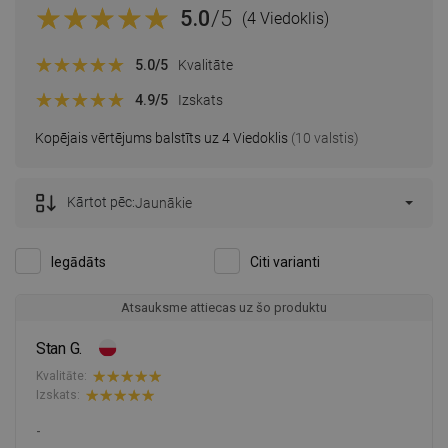
5.0
/5
(4 Viedoklis)
5.0
/5
Kvalitāte
4.9
/5
Izskats
Kopējais vērtējums balstīts uz 4 Viedoklis
(10 valstis)
Kārtot pēc:
Jaunākie
Iegādāts
Citi varianti
Atsauksme attiecas uz šo produktu
Stan G.
Kvalitāte:
Izskats:
-