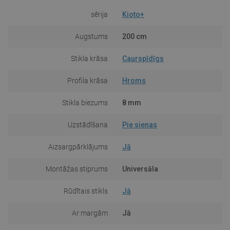
sērija
Kioto+
Augstums
200 cm
Stikla krāsa
Caurspīdīgs
Profila krāsa
Hroms
Stikla biezums
8 mm
Uzstādīšana
Pie sienas
Aizsargpārklājums
Jā
Montāžas stiprums
Universāla
Rūdītais stikls
Jā
Ar margām
Jā