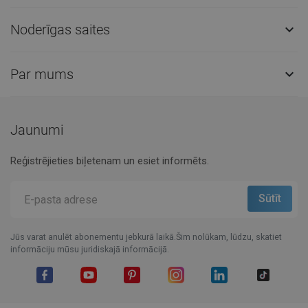
Noderīgas saites

Par mums

Jaunumi
Reģistrējieties biļetenam un esiet informēts.
Jūs varat anulēt abonementu jebkurā laikā.Šim nolūkam, lūdzu, skatiet
informāciju mūsu juridiskajā informācijā.
Facebook
YouTube
Pinterest
Instagram
LinkedIn
TikTok