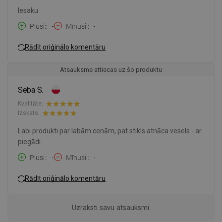
Iesaku
Plusi:
-
Mīnusi:
-
Rādīt oriģinālo komentāru
Atsauksme attiecas uz šo produktu
Seba S.
Kvalitāte:
Izskats:
Labi produkti par labām cenām, pat stikls atnāca vesels - ar
piegādi.
Plusi:
-
Mīnusi:
-
Rādīt oriģinālo komentāru
Uzraksti savu atsauksmi.