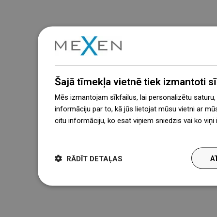
Šajā tīmekļa vietnē tiek izmantoti sīk
Mēs izmantojam sīkfailus, lai personalizētu saturu
informāciju par to, kā jūs lietojat mūsu vietni ar mū
citu informāciju, ko esat viņiem sniedzis vai ko viņ
więcej
RĀDĪT DETAĻAS
A