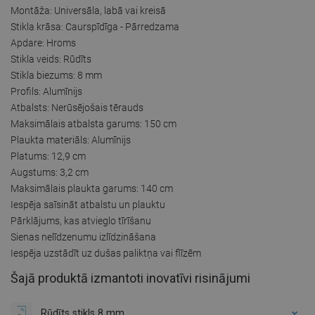
Montāža: Universāla, labā vai kreisā
Stikla krāsa: Caurspīdīga - Pārredzama
Apdare: Hroms
Stikla veids: Rūdīts
Stikla biezums: 8 mm
Profils: Alumīnijs
Atbalsts: Nerūsējošais tērauds
Maksimālais atbalsta garums: 150 cm
Plaukta materiāls: Alumīnijs
Platums: 12,9 cm
Augstums: 3,2 cm
Maksimālais plaukta garums: 140 cm
Iespēja saīsināt atbalstu un plauktu
Pārklājums, kas atvieglo tīrīšanu
Sienas nelīdzenumu izlīdzināšana
Iespēja uzstādīt uz dušas paliktņa vai flīzēm
Šajā produktā izmantoti inovatīvi risinājumi
Rūdīts stikls 8 mm