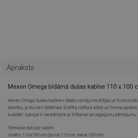
Apraksts
Mexen Omega bīdāmā dušas kabīne 110 x 100 cm,
Mexen Omega dušas kabīne ir ideāls risinājums stilīgai un funkcion
elastību, jo durvis ir bīdāmas. Grafīta rūdītais stikls un hroma apdare
kvalitāti. Apkope ir vienkāršota ar tīrīšanas atvieglojumu pārklājumu
Tehniskie dati par kabīni:
Izmērs: 110x100 cm (durvis 110 cm, siena 100 cm)