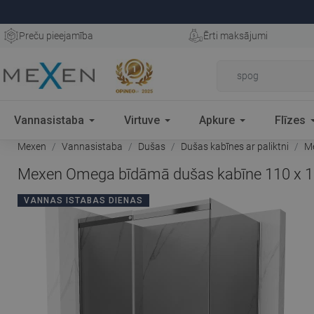
Preču pieejamība
Ērti maksājumi
Vannasistaba
Virtuve
Apkure
Flīzes
Mexen
Vannasistaba
Dušas
Dušas kabīnes ar paliktni
Me
Mexen Omega bīdāmā dušas kabīne 110 x 100
VANNAS ISTABAS DIENAS