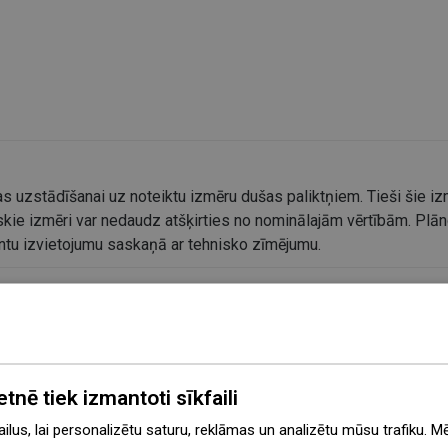
s uzstādīšanai uz noteiktu izmēru dušas paliktņiem. Tieši šie izm
kie izmēri var nedaudz atšķirties no nominālajām vērtībām. Plāno
entu izvietojumu saskaņā ar tehnisko zīmējumu.
etnē tiek izmantoti sīkfaili
lus, lai personalizētu saturu, reklāmas un analizētu mūsu trafiku. M
ājums
Sistēma Uni-Mount
B