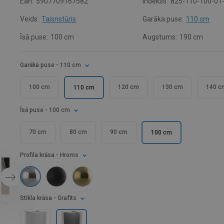
Ean:
5907709167582
Indekss:
825-110-100-01
Veids:
Taisnstūris
Garāka puse:
110 cm
Īsā puse:
100 cm
Augstums:
190 cm
Garāka puse
- 110 cm
100 cm
120 cm
130 cm
140 c
110 cm
Īsā puse
- 100 cm
70 cm
80 cm
90 cm
100 cm
Profila krāsa
- Hroms
Stikla krāsa
- Grafīts