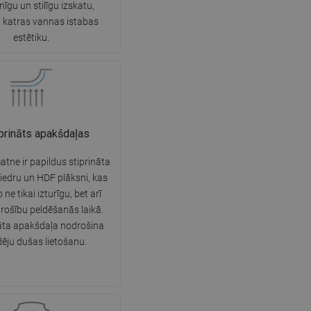
īgu un stilīgu izskatu,
SWEDISH
 katras vannas istabas
estētiku.
FINNISH
PORTUGUESE
CROATIAN
GREEK
prināts apakšdaļas
SLOVENIAN
tne ir papildus stiprināta
ķiedru un HDF plāksni, kas
ne tikai izturīgu, bet arī
rošību peldēšanās laikā.
āta apakšdaļa nodrošina
dēju dušas lietošanu.