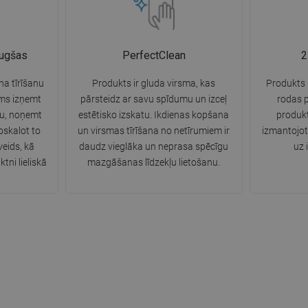
augšas
PerfectClean
2
na tīrīšanu
Produkts ir gluda virsma, kas
Produkts i
ams izņemt
pārsteidz ar savu spīdumu un izceļ
rodas 
tu, noņemt
estētisko izskatu. Ikdienas kopšana
produkt
oskalot to
un virsmas tīrīšana no netīrumiem ir
izmantojot
eids, kā
daudz vieglāka un neprasa spēcīgu
uz 
ktni lieliskā
mazgāšanas līdzekļu lietošanu.