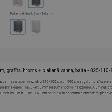
Dušas paliktņa krāsa
- Balts
 grafīts, hroms + plakanā vanna, balta - 825-110
ālai vannas istabai. Ar izmēru 110x100 cm un 190 cm augstumu, šī univer
 piešķir eleganci, savukārt 8 mm biezums nodrošina izturību. Alumīnija prof
. Brodziks Flat ir 110x100x5 cm balta akrila ar hroma elementiem, piedāvā