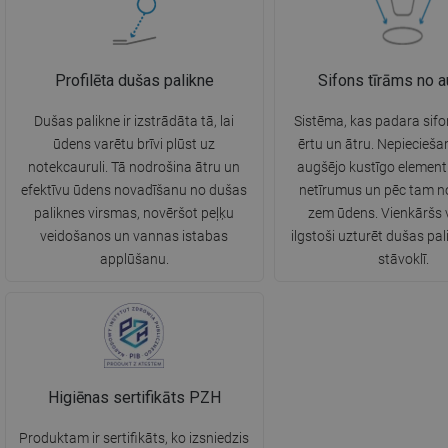
Profilēta dušas palikne
Sifons tīrāms no 
Dušas palikne ir izstrādāta tā, lai
Sistēma, kas padara sifo
ūdens varētu brīvi plūst uz
ērtu un ātru. Nepiecieš
notekcauruli. Tā nodrošina ātru un
augšējo kustīgo elemen
efektīvu ūdens novadīšanu no dušas
netīrumus un pēc tam n
paliknes virsmas, novēršot peļķu
zem ūdens. Vienkāršs v
veidošanos un vannas istabas
ilgstoši uzturēt dušas pali
applūšanu.
stāvoklī.
Higiēnas sertifikāts PZH
Produktam ir sertifikāts, ko izsniedzis