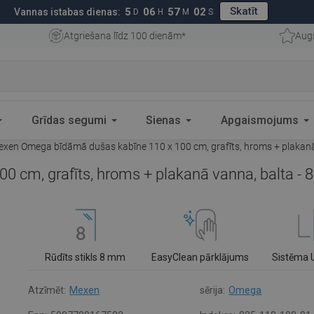
Skatīt
5
06
57
01
Vannas istabas dienas:
D
H
M
S
Atgriešana līdz 100 dienām*
Aug
Grīdas segumi
Sienas
Apgaismojums
xen Omega bīdāmā dušas kabīne 110 x 100 cm, grafīts, hroms + plakanā
 cm, grafīts, hroms + plakanā vanna, balta - 
Rūdīts stikls 8 mm
EasyClean pārklājums
Sistēma 
Atzīmēt:
Mexen
sērija:
Omega