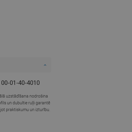
-100-01-40-4010
sālā uzstādīšana nodrošina
ils un dubultie ruļļi garantē
jot praktiskumu un izturību.