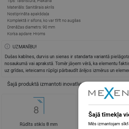
Tips: Taisnstūra, Plakana
Materiāls: Sanitārais akrils
Nostiprināta apakšdaļa
Komplektā ir sifons, ko var tīrīt no augšas
Drenāžas diametrs: 90 mm
Korķa apdare: Hroms
UZMANĪBU!
Dušas kabīnes, durvis un sienas ir standarta variantā pielāgota
nosaukumā vai aprakstā. Tomēr jāņem vērā, ka elementu faktis
uz grīdas, ieteicams rūpīgi pārbaudīt ārējos izmērus un elem
Šajā produktā izmantoti inovatīvi risinājumi
Šajā tīmekļa vi
Mēs izmantojam sīkfai
Rūdīts stikls 8 mm
EasyClean pārkl