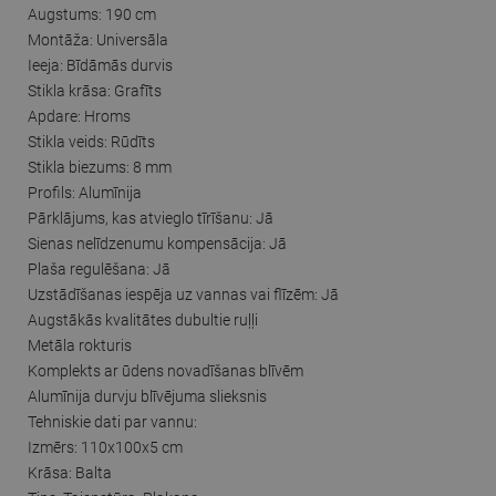
Augstums: 190 cm
Montāža: Universāla
Ieeja: Bīdāmās durvis
Stikla krāsa: Grafīts
Apdare: Hroms
Stikla veids: Rūdīts
Stikla biezums: 8 mm
Profils: Alumīnija
Pārklājums, kas atvieglo tīrīšanu: Jā
Sienas nelīdzenumu kompensācija: Jā
Plaša regulēšana: Jā
Uzstādīšanas iespēja uz vannas vai flīzēm: Jā
Augstākās kvalitātes dubultie ruļļi
Metāla rokturis
Komplekts ar ūdens novadīšanas blīvēm
Alumīnija durvju blīvējuma slieksnis
Tehniskie dati par vannu:
Izmērs: 110x100x5 cm
Krāsa: Balta