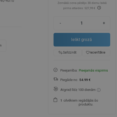
-40-4010
Zemākā cena pēdējo 30 dienu laikā
pirms atlaides: 527,99 €
-
+
Ielikt grozā
m
favorite_border
Iecienītākie
Salīdzināt
Pieejamība:
Pieejamās vispirms
Piegāde no:
54.99 €
Atgriež līdz 100 dienām
cilvēkiem
iegādājās šo
1
produktu.