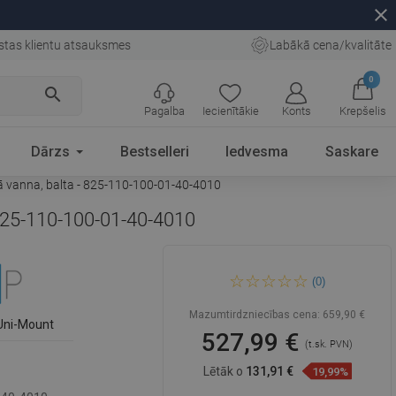
close
stas klientu atsauksmes
Labākā cena/kvalitāte
0
search
Pagalba
Iecienītākie
Konts
Krepšelis
Dārzs
Bestselleri
Iedvesma
Saskare
 vanna, balta - 825-110-100-01-40-4010
825-110-100-01-40-4010
Mexen Omega bīdāmā dušas
(0)
kabīne 110 x 100 cm, grafīts,
hroms + plakanā vanna, balta
- 825-110-100-01-40-4010
Mazumtirdzniecības cena:
659,90 €
Uni-Mount
527,99 €
(t.sk. PVN)
Lētāk o
131,91 €
19,99%