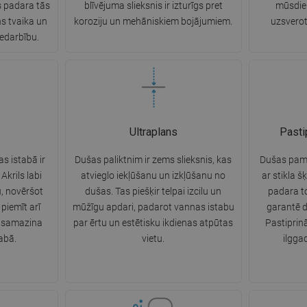
s padara tās
blīvējuma slieksnis ir izturīgs pret
mūsdien
ns tvaika un
koroziju un mehāniskiem bojājumiem.
uzsverot
edarbību.
Ultraplans
Pasti
s istabā ir
Dušas paliktnim ir zems slieksnis, kas
Dušas pama
Akrils labi
atvieglo iekļūšanu un izkļūšanu no
ar stikla š
, novēršot
dušas. Tas piešķir telpai izcilu un
padara to 
piemīt arī
mūžīgu apdari, padarot vannas istabu
garantē d
s samazina
par ērtu un estētisku ikdienas atpūtas
Pastiprin
abā.
vietu.
ilgga