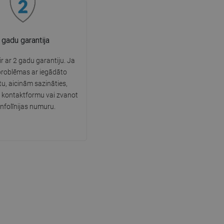
 gadu garantija
r ar 2 gadu garantiju. Ja
problēmas ar iegādāto
u, aicinām sazināties,
 kontaktformu vai zvanot
infolīnijas numuru.