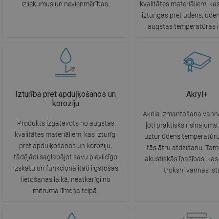
izliekumus un nevienmērības.
kvalitātes materiāliem, ka
izturīgas pret ūdens, ūde
augstas temperatūras i
Izturība pret apduļķošanos un
Akryl+
koroziju
Akrila izmantošana vanna
Produkts izgatavots no augstas
ļoti praktisks risinājums. 
kvalitātes materiāliem, kas izturīgi
uztur ūdens temperatūru
pret apduļķošanos un koroziju,
tās ātru atdzišanu. Tam 
tādējādi saglabājot savu pievilcīgo
akustiskās īpašības, ka
izskatu un funkcionalitāti ilgstošas
troksni vannas ist
lietošanas laikā, neatkarīgi no
mitruma līmeņa telpā.