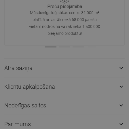
Preču pieejamība
Mūsdienīgs loģistikas centrs 31 000 m²
platībā ar vairāk nekā 68 000 palešu
vietām nodrošina vairāk nekā 1 500 000
pieejamo produktu!
Ātra saziņa

Klientu apkalpošana

Noderīgas saites

Par mums
