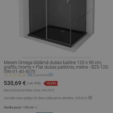
Mexen Omega bīdāmā dušas kabīne 120 x 90 cm,
grafīts, hroms + Flat dušas paliktnis, melns - 825-120-
090-01-40-4070
(0)
(0)
Jautājumi
530,69 €
19,99%
(t.sk. PVN)
Mazumtirdzniecības cena:
663,30 €
Zemākā cena pēdējo 30 dienu laikā
pirms atlaides: 530,69 €
Garāka puse
- 120 cm