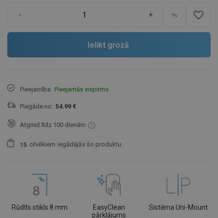
favorite_border
-
+
Ielikt grozā
Pieejamība:
Pieejamās vispirms
Piegāde no:
54.99 €
Atgriež līdz 100 dienām
cilvēkiem
iegādājās šo produktu.
1
5
Rūdīts stikls 8 mm
EasyClean
Sistēma Uni-Mount
pārklājums