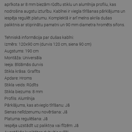
aprīkota ar 8 mm biezām rūdītu stiklu un alumīnija profilu, kas
nodrošina augstu izturību. Kabīnei ir viegla tīrīšanas pārklājums un
iespēja regulēt platumu. Komplektā ir arī melns akrila dušas
paliktnis ar stiprinātu pamatni un 90 mm diametra hromēts sifons.
Tehniskā informācija par dušas kabīni:
Izmērs: 120x90 cm (durvis 120 cm, siena 90 cm)
Augstums: 190 cm
Montāža: Universāla
Ieeja: Bīdāmās durvis
Stikla krāsa: Grafīts
Apdare: Hroms
Stikla veids: Rūdīts
Stikla biezums: 8 mm
Profils: Alumīnija
Pārklājums, kas atvieglo tīrīšanu: Jā
Sienas nelīdzenumu novēršana: Jā
Platuma regulēšana: Jā
Iespēja uzstādīt uz paliktņa vai flīzēm: Jā