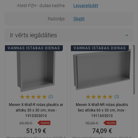
Atest PZH - dušas kabīne
Lejupielādēt
Ražotājs
Skatīt
Ir vērts iegādāties
VANNAS ISTABAS DIENAS
VANNAS ISTABAS DIENAS
(2)
(3)
Mexen X-Wall-R nišas plaukts ar
Mexen X-Wall-NR nišas plaukts
atloku 30 x 30 cm, inox -
bez atloka 60 x 30 cm, inox -
1910303010
1911603010
63,90 €
92,60 €
-19,89%
-19,99%
51,19 €
74,09 €