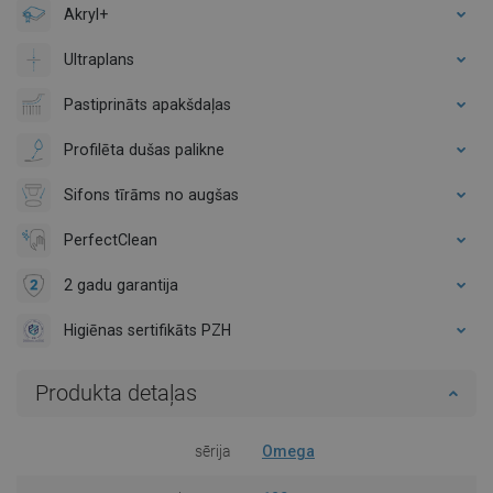
Akryl+
Ultraplans
Pastiprināts apakšdaļas
Profilēta dušas palikne
Sifons tīrāms no augšas
PerfectClean
2 gadu garantija
Higiēnas sertifikāts PZH
Produkta detaļas
sērija
Omega