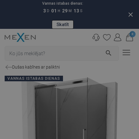
Vannas istabas dienas:
3
01
29
12
D
H
M
S
close
Skatīt
0
search
Dušas kabīnes ar paliktni
VANNAS ISTABAS DIENAS