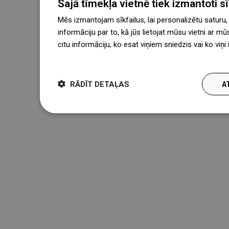
Šajā tīmekļa vietnē tiek izmantoti sīk
Mēs izmantojam sīkfailus, lai personalizētu saturu
informāciju par to, kā jūs lietojat mūsu vietni ar mū
citu informāciju, ko esat viņiem sniedzis vai ko viņ
więcej
RĀDĪT DETAĻAS
A