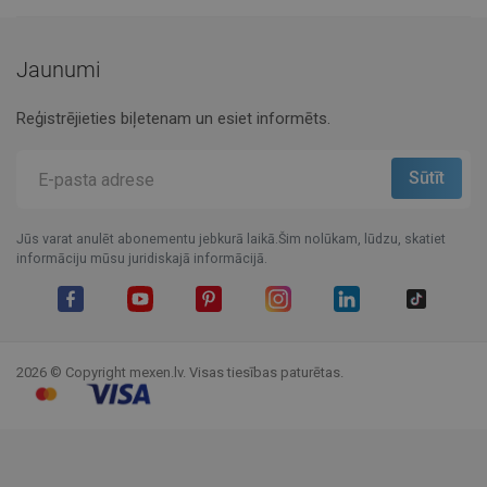
Jaunumi
Reģistrējieties biļetenam un esiet informēts.
Jūs varat anulēt abonementu jebkurā laikā.Šim nolūkam, lūdzu, skatiet
informāciju mūsu juridiskajā informācijā.
Facebook
YouTube
Pinterest
Instagram
LinkedIn
TikTok
2026 © Copyright mexen.lv. Visas tiesības paturētas.