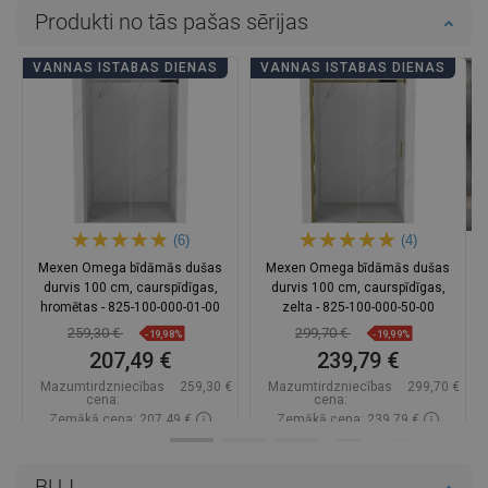
Produkti no tās pašas sērijas
VANNAS ISTABAS DIENAS
VANNAS ISTABAS DIENAS
(6)
(4)
Mexen Omega bīdāmās dušas
Mexen Omega bīdāmās dušas
durvis 100 cm, caurspīdīgas,
durvis 100 cm, caurspīdīgas,
hromētas - 825-100-000-01-00
zelta - 825-100-000-50-00
259,30 €
299,70 €
-19,98%
-19,99%
207,49 €
239,79 €
Mazumtirdzniecības
259,30 €
Mazumtirdzniecības
299,70 €
cena:
cena:
Zemākā cena: 207,49 €
Zemākā cena: 239,79 €
Pieejamība:
Pieejamās vispirms
Pieejamība:
Pieejamās vispirms
BUJ
Ielikt grozā
Ielikt grozā