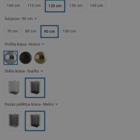
100 cm
110 cm
130 cm
140 cm
120 cm
Īsā puse
- 90 cm
70 cm
80 cm
100 cm
90 cm
Profila krāsa
- Hroms
Stikla krāsa
- Grafīts
Dušas paliktņa krāsa
- Melns