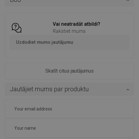
Salīdzināt
favorite_border
Iecienītākie
Salīdzināt
favorite_border
Iecienītākie
Vai neatradāt atbildi?
Rakstiet mums
Uzdodiet mums jautājumu
Skatīt citus jautājumus
Jautājiet mums par produktu