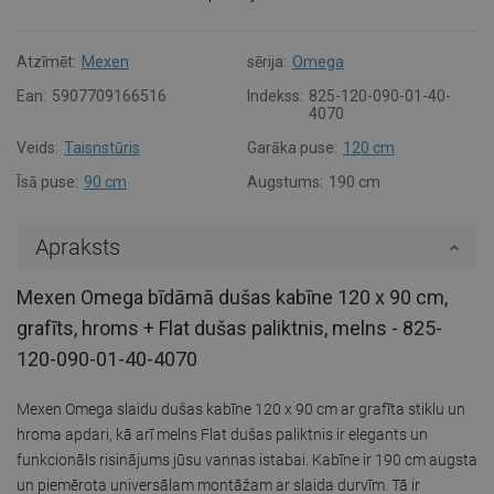
Atzīmēt:
Mexen
sērija:
Omega
Ean:
5907709166516
Indekss:
825-120-090-01-40-
4070
Veids:
Taisnstūris
Garāka puse:
120 cm
Īsā puse:
90 cm
Augstums:
190 cm
Apraksts
Mexen Omega bīdāmā dušas kabīne 120 x 90 cm,
grafīts, hroms + Flat dušas paliktnis, melns - 825-
120-090-01-40-4070
Mexen Omega slaidu dušas kabīne 120 x 90 cm ar grafīta stiklu un
hroma apdari, kā arī melns Flat dušas paliktnis ir elegants un
funkcionāls risinājums jūsu vannas istabai. Kabīne ir 190 cm augsta
un piemērota universālam montāžam ar slaida durvīm. Tā ir