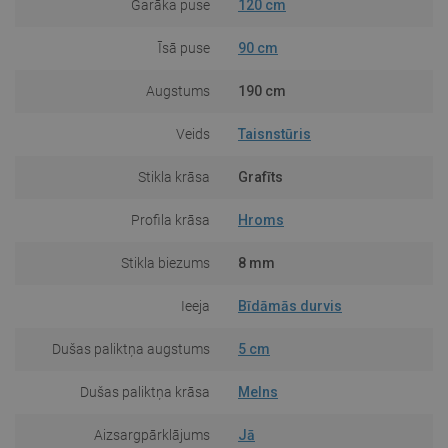
Garāka puse
120 cm
Īsā puse
90 cm
Augstums
190 cm
Veids
Taisnstūris
Stikla krāsa
Grafīts
Profila krāsa
Hroms
Stikla biezums
8 mm
Ieeja
Bīdāmās durvis
Dušas paliktņa augstums
5 cm
Dušas paliktņa krāsa
Melns
Aizsargpārklājums
Jā