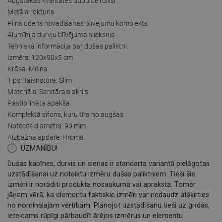
Augstākās kvalitātes dubultie rullīši
Metāla rokturis
Pilns ūdens novadīšanas blīvējumu komplekts
Alumīnija durvju blīvējuma slieksnis
Tehniskā informācija par dušas paliktni:
Izmērs: 120x90x5 cm
Krāsa: Melna
Tips: Taisnstūra, Slim
Materiāls: Sanitārais akrils
Pastiprināta apakša
Komplektā sifons, kuru tīra no augšas
Noteces diametrs: 90 mm
Aizbāžņa apdare: Hroms
UZMANĪBU!
Dušas kabīnes, durvis un sienas ir standarta variantā pielāgotas
uzstādīšanai uz noteiktu izmēru dušas paliktņiem. Tieši šie
izmēri ir norādīti produkta nosaukumā vai aprakstā. Tomēr
jāņem vērā, ka elementu faktiskie izmēri var nedaudz atšķirties
no nominālajām vērtībām. Plānojot uzstādīšanu tieši uz grīdas,
ieteicams rūpīgi pārbaudīt ārējos izmērus un elementu