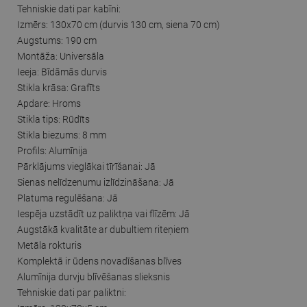
Tehniskie dati par kabīni:
Izmērs: 130x70 cm (durvis 130 cm, siena 70 cm)
Augstums: 190 cm
Montāža: Universāla
Ieeja: Bīdāmās durvis
Stikla krāsa: Grafīts
Apdare: Hroms
Stikla tips: Rūdīts
Stikla biezums: 8 mm
Profils: Alumīnija
Pārklājums vieglākai tīrīšanai: Jā
Sienas nelīdzenumu izlīdzināšana: Jā
Platuma regulēšana: Jā
Iespēja uzstādīt uz paliktņa vai flīzēm: Jā
Augstākā kvalitāte ar dubultiem riteņiem
Metāla rokturis
Komplektā ir ūdens novadīšanas blīves
Alumīnija durvju blīvēšanas slieksnis
Tehniskie dati par paliktni: