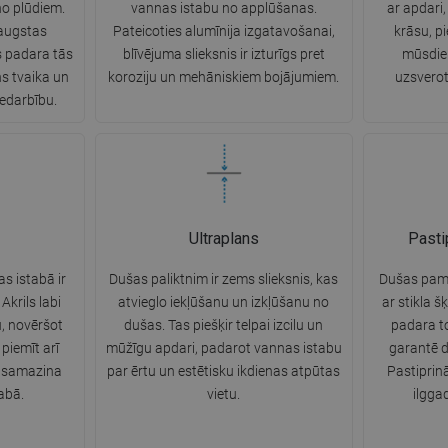
no plūdiem.
vannas istabu no applūšanas.
ar apdari,
 augstas
Pateicoties alumīnija izgatavošanai,
krāsu, p
s padara tās
blīvējuma slieksnis ir izturīgs pret
mūsdien
ns tvaika un
koroziju un mehāniskiem bojājumiem.
uzsverot
edarbību.
Ultraplans
Pasti
s istabā ir
Dušas paliktnim ir zems slieksnis, kas
Dušas pama
Akrils labi
atvieglo iekļūšanu un izkļūšanu no
ar stikla š
, novēršot
dušas. Tas piešķir telpai izcilu un
padara to 
piemīt arī
mūžīgu apdari, padarot vannas istabu
garantē d
s samazina
par ērtu un estētisku ikdienas atpūtas
Pastiprin
abā.
vietu.
ilgga