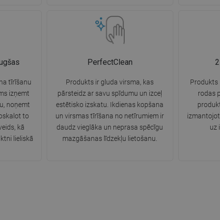
augšas
PerfectClean
2
na tīrīšanu
Produkts ir gluda virsma, kas
Produkts i
ams izņemt
pārsteidz ar savu spīdumu un izceļ
rodas 
tu, noņemt
estētisko izskatu. Ikdienas kopšana
produkt
oskalot to
un virsmas tīrīšana no netīrumiem ir
izmantojot
eids, kā
daudz vieglāka un neprasa spēcīgu
uz 
ktni lieliskā
mazgāšanas līdzekļu lietošanu.