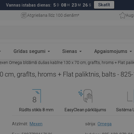
Skatīt
5
08
23
25
Vannas istabas dienas:
D
H
M
S
Atgriešana līdz 100 dienām*
Aug
Grīdas segumi
Sienas
Apgaismojums
xen Omega bīdāmā dušas kabīne 130 x 70 cm, grafīts, hroms + Flat palik
, grafīts, hroms + Flat paliktnis, balts - 82
Rūdīts stikls 8 mm
EasyClean pārklājums
Sistēma 
Atzīmēt:
Mexen
sērija:
Omega