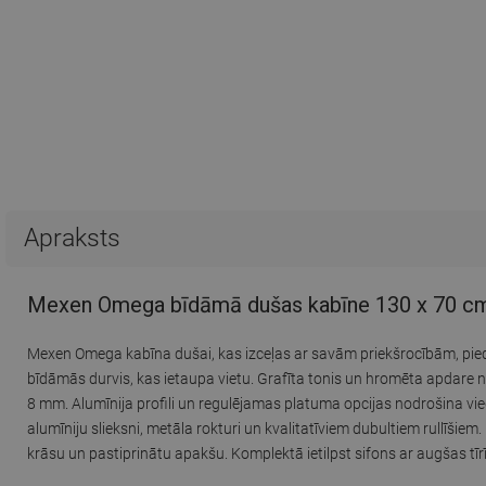
Apraksts
Mexen Omega bīdāmā dušas kabīne 130 x 70 cm, g
Mexen Omega kabīna dušai, kas izceļas ar savām priekšrocībām, pie
bīdāmās durvis, kas ietaupa vietu. Grafīta tonis un hromēta apdare ne 
8 mm. Alumīnija profili un regulējamas platuma opcijas nodrošina vie
alumīniju slieksni, metāla rokturi un kvalitatīviem dubultiem rullīšie
krāsu un pastiprinātu apakšu. Komplektā ietilpst sifons ar augšas tī