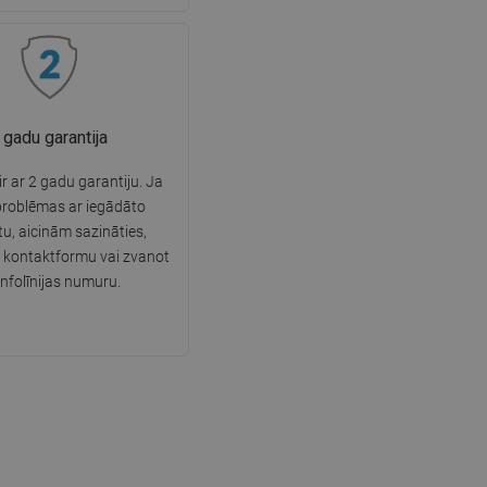
 gadu garantija
r ar 2 gadu garantiju. Ja
problēmas ar iegādāto
u, aicinām sazināties,
 kontaktformu vai zvanot
infolīnijas numuru.