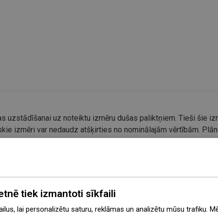
s uzstādīšanai uz noteiktu izmēru dušas paliktņiem. Tieši šie izm
kie izmēri var nedaudz atšķirties no nominālajām vērtībām. Plāno
entu izvietojumu saskaņā ar tehnisko zīmējumu.
etnē tiek izmantoti sīkfaili
lus, lai personalizētu saturu, reklāmas un analizētu mūsu trafiku. M