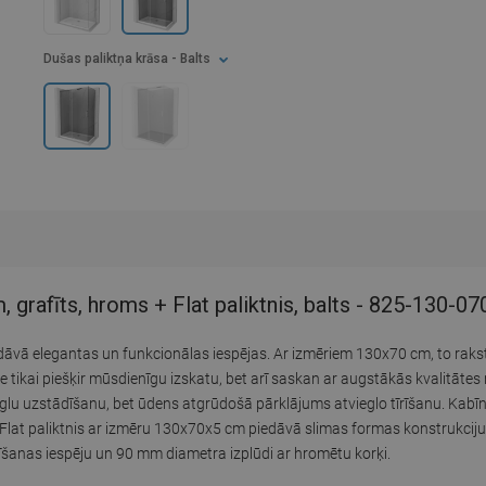
Dušas paliktņa krāsa
- Balts
rafīts, hroms + Flat paliktnis, balts - 825-130-0
dāvā elegantas un funkcionālas iespējas. Ar izmēriem 130x70 cm, to rak
tikai piešķir mūsdienīgu izskatu, bet arī saskan ar augstākās kvalitātes r
glu uzstādīšanu, bet ūdens atgrūdošā pārklājums atvieglo tīrīšanu. Kabīn
m. Flat paliktnis ar izmēru 130x70x5 cm piedāvā slimas formas konstrukciju 
rīšanas iespēju un 90 mm diametra izplūdi ar hromētu korķi.