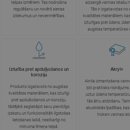
telpas izmēriem. Tas nodrošina
aizsargā vannas istabu 
regulēšanu un novērš sienas
Tās ir izgatavotas no
izliekumus un nevienmērības.
kvalitātes materiāliem, ka
izturīgas pret ūdens, ūde
augstas temperatūras i
Izturība pret apduļķošanos un
Akryl+
koroziju
Akrila izmantošana vanna
Produkts izgatavots no augstas
ļoti praktisks risinājums. 
kvalitātes materiāliem, kas izturīgi
uztur ūdens temperatūru
pret apduļķošanos un koroziju,
tās ātru atdzišanu. Tam 
tādējādi saglabājot savu pievilcīgo
akustiskās īpašības, ka
izskatu un funkcionalitāti ilgstošas
troksni vannas ist
lietošanas laikā, neatkarīgi no
mitruma līmeņa telpā.