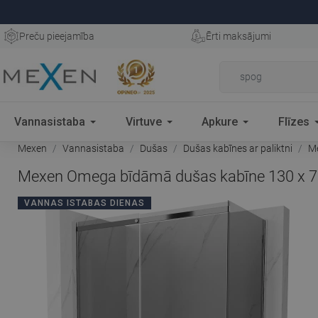
Preču pieejamība
Ērti maksājumi
Vannasistaba
Virtuve
Apkure
Flīzes
Mexen
Vannasistaba
Dušas
Dušas kabīnes ar paliktni
Me
Mexen Omega bīdāmā dušas kabīne 130 x 70 cm
VANNAS ISTABAS DIENAS