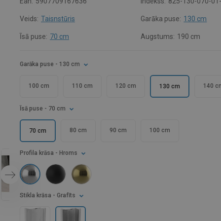
Ean:
5907709167636
Indekss:
825-130-070-01
Veids:
Taisnstūris
Garāka puse:
130 cm
Īsā puse:
70 cm
Augstums:
190 cm
Garāka puse
- 130 cm
100 cm
110 cm
120 cm
140 c
130 cm
Īsā puse
- 70 cm
80 cm
90 cm
100 cm
70 cm
Profila krāsa
- Hroms
Stikla krāsa
- Grafīts