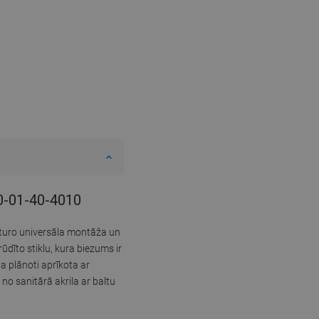
70-01-40-4010
sturo universāla montāža un
ūdīto stiklu, kura biezums ir
a plānoti aprīkota ar
no sanitārā akrila ar baltu