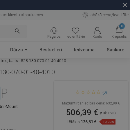
close
stas klientu atsauksmes
Labākā cena/kvalitāte
0
search
Pagalba
Iecienītākie
Konts
Krepšelis
Dārzs
Bestselleri
Iedvesma
Saskare
tnis, balts - 825-130-070-01-40-4010
5-130-070-01-40-4010
Mexen Omega bīdāmā dušas
(0)
kabīne 130 x 70 cm, grafīts,
hroms + Flat paliktnis, balts -
825-130-070-01-40-4010
Mazumtirdzniecības cena:
632,90 €
Uni-Mount
506,39 €
(t.sk. PVN)
Lētāk o
126,51 €
19,99%