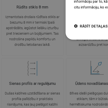
informāciju par to, kā
Rūdīts stikls 8 mm
EasyClean pārkl
citu informāciju, ko e
więcej
Izmantotais drošais rūdītais stikls ar
Inovatīvais EasyClean pā
biezumu 8 mm ir termiski īpaši
hidrofobisks – ūdens pili
RĀDĪT DETAĻAS
apstrādāts, iegūstot lielāku izturību
gludo stikla virsmu, n
pret triecieniem un bojājumiem. Tas
kaļķakmens nogulsnes, ka
nodrošina papildu komfortu un
atvieglo tīrīšanu un p
drošību lietošanas laikā.
aizsardzību pret kor
Sienas profils ar regulējumu
Ūdens novadīšanas
Dušas kabīnes uzstādīšana ar sienas
Blīves ideāli pielāgojas d
profila palīdzību ir praktisks
stiklam, tām ir būtis
risinājums, kas ļauj pielāgot kabīni
hermētiskuma nodrošinā