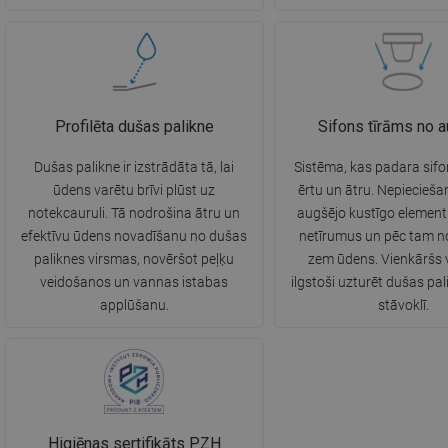
Profilēta dušas palikne
Sifons tīrāms no 
Dušas palikne ir izstrādāta tā, lai
Sistēma, kas padara sifo
ūdens varētu brīvi plūst uz
ērtu un ātru. Nepiecieš
notekcauruli. Tā nodrošina ātru un
augšējo kustīgo elemen
efektīvu ūdens novadīšanu no dušas
netīrumus un pēc tam n
paliknes virsmas, novēršot peļķu
zem ūdens. Vienkāršs v
veidošanos un vannas istabas
ilgstoši uzturēt dušas pali
applūšanu.
stāvoklī.
Higiēnas sertifikāts PZH