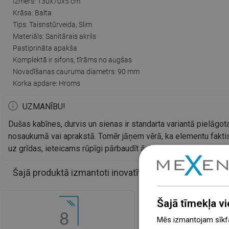
Izmērs: 130x70x5 cm
Krāsa: Balta
Tips: Taisnstūrveida, Slim
Materiāls: Sanitārais akrils
Pastiprināta apakša
Komplektā ir sifons, tīrāms no augšas
Novadīšanas cauruma diametrs: 90 mm
Korka apdare: Hroms
UZMANĪBU!
Dušas kabīnes, durvis un sienas ir standarta variantā pielāgota
nosaukumā vai aprakstā. Tomēr jāņem vērā, ka elementu faktis
uz grīdas, ieteicams rūpīgi pārbaudīt ārējos izmērus un elem
Šajā produktā izmantoti inovatīvi risinājumi
Šajā tīmekļa vi
Mēs izmantojam sīkfai