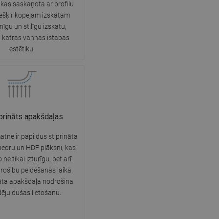
 kas saskaņota ar profilu
SWEDISH
iešķir kopējam izskatam
īgu un stilīgu izskatu,
FINNISH
 katras vannas istabas
PORTUGUESE
estētiku.
CROATIAN
GREEK
SLOVENIAN
prināts apakšdaļas
tne ir papildus stiprināta
ķiedru un HDF plāksni, kas
ne tikai izturīgu, bet arī
rošību peldēšanās laikā.
āta apakšdaļa nodrošina
dēju dušas lietošanu.