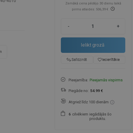
-40-4010
Zemākā cena pēdējo 30 dienu laikā
pirms atlaides: 506,39 €
-
+
Ielikt grozā
m
favorite_border
Iecienītākie
Salīdzināt
Pieejamība:
Pieejamās vispirms
Piegāde no:
54.99 €
Atgriež līdz 100 dienām
cilvēkiem
iegādājās šo
6
produktu.