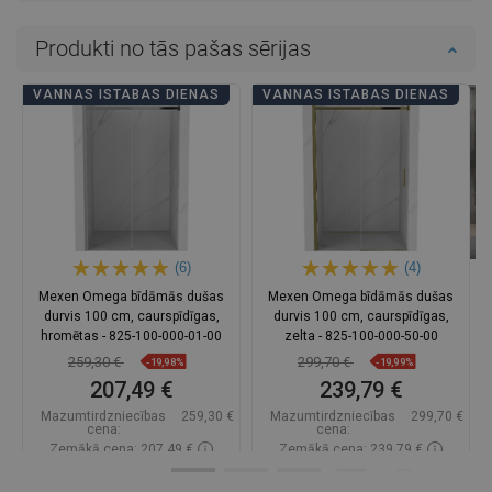
Produkti no tās pašas sērijas
VANNAS ISTABAS DIENAS
VANNAS ISTABAS DIENAS
(6)
(4)
Mexen Omega bīdāmās dušas
Mexen Omega bīdāmās dušas
durvis 100 cm, caurspīdīgas,
durvis 100 cm, caurspīdīgas,
hromētas - 825-100-000-01-00
zelta - 825-100-000-50-00
259,30 €
299,70 €
-19,98%
-19,99%
207,49 €
239,79 €
Mazumtirdzniecības
259,30 €
Mazumtirdzniecības
299,70 €
cena:
cena:
Zemākā cena: 207,49 €
Zemākā cena: 239,79 €
Pieejamība:
Pieejamās vispirms
Pieejamība:
Pieejamās vispirms