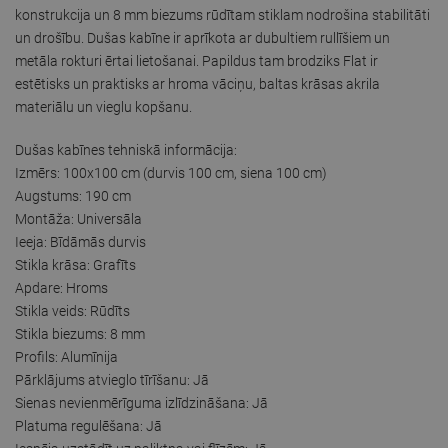
konstrukcija un 8 mm biezums rūdītam stiklam nodrošina stabilitāti
un drošību. Dušas kabīne ir aprīkota ar dubultiem rullīšiem un
metāla rokturi ērtai lietošanai. Papildus tam brodziks Flat ir
estētisks un praktisks ar hroma vāciņu, baltas krāsas akrila
materiālu un vieglu kopšanu.
Dušas kabīnes tehniskā informācija:
Izmērs: 100x100 cm (durvis 100 cm, siena 100 cm)
Augstums: 190 cm
Montāža: Universāla
Ieeja: Bīdāmās durvis
Stikla krāsa: Grafīts
Apdare: Hroms
Stikla veids: Rūdīts
Stikla biezums: 8 mm
Profils: Alumīnija
Pārklājums atvieglo tīrīšanu: Jā
Sienas nevienmērīguma izlīdzināšana: Jā
Platuma regulēšana: Jā