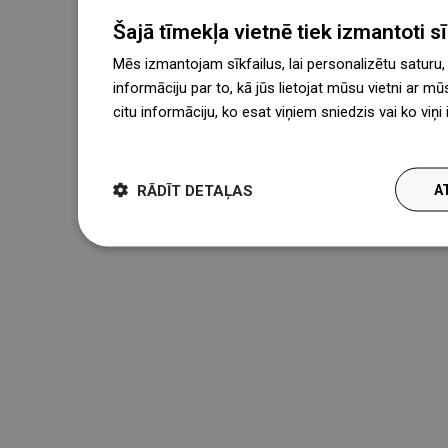
Šajā tīmekļa vietnē tiek izmantoti sīk
Mēs izmantojam sīkfailus, lai personalizētu saturu
informāciju par to, kā jūs lietojat mūsu vietni ar mū
citu informāciju, ko esat viņiem sniedzis vai ko viņ
więcej
RĀDĪT DETAĻAS
A