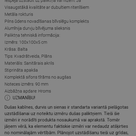
Iespēja uzstādīt uz paliktņa vai flīzēm: Jā
Visaugstākā kvalitāte ar dubultiem ritenīšiem
Metāla rokturis
Pilns ūdens novadīšanas blīvslēgu komplekts
Alumīnija durvju blīvējuma slieksnis
Paliktņa tehniskā informācija:
Izmērs: 100x100x5 cm
Krāsa: Balta
Tips: Kvadrātveida, Plāns
Materiāls: Sanitārais akrils
Stiprināta apakša
Komplektā sifons tīrāms no augšas
Noteces izmērs: 90 mm
Aizbāžņa apdare: Hroms
UZMANĪBU!
Dušas kabīnes, durvis un sienas ir standarta variantā pielāgotas
uzstādīšanai uz noteiktu izmēru dušas paliktņiem. Tieši šie
izmēri ir norādīti produkta nosaukumā vai aprakstā. Tomēr
jāņem vērā, ka elementu faktiskie izmēri var nedaudz atšķirties
no nominālajām vērtībām. Plānojot uzstādīšanu tieši uz grīdas,