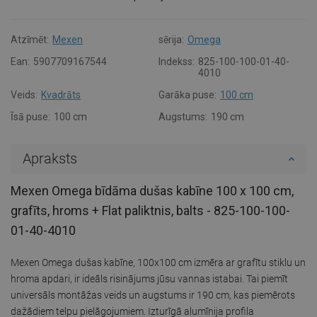
Atzīmēt:
Mexen
sērija:
Omega
Ean:
5907709167544
Indekss:
825-100-100-01-40-
4010
Veids:
Kvadrāts
Garāka puse:
100 cm
Īsā puse:
100 cm
Augstums:
190 cm
Apraksts
Mexen Omega bīdāma dušas kabīne 100 x 100 cm,
grafīts, hroms + Flat paliktnis, balts - 825-100-100-
01-40-4010
Mexen Omega dušas kabīne, 100x100 cm izmēra ar grafītu stiklu un
hroma apdari, ir ideāls risinājums jūsu vannas istabai. Tai piemīt
universāls montāžas veids un augstums ir 190 cm, kas piemērots
dažādiem telpu pielāgojumiem. Izturīgā alumīnija profila