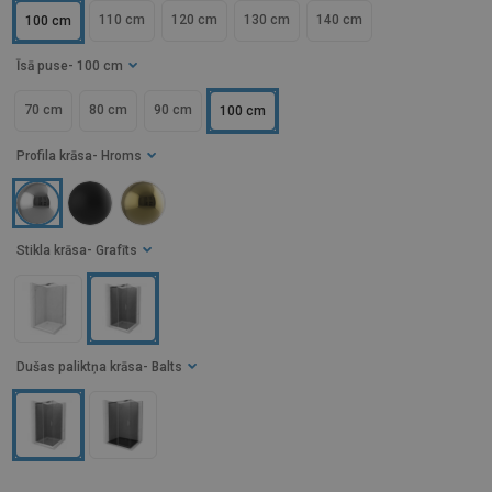
110 cm
120 cm
130 cm
140 cm
100 cm
Īsā puse
- 100 cm
70 cm
80 cm
90 cm
100 cm
Profila krāsa
- Hroms
Stikla krāsa
- Grafīts
Dušas paliktņa krāsa
- Balts