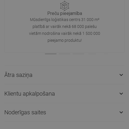
Preču pieejamība
Mūsdienīgs loģistikas centrs 31 000 m²
platībā ar vairāk nekā 68 000 palešu
vietām nodrošina vairāk nekā 1 500 000
pieejamo produktu!
Ātra saziņa

Klientu apkalpošana

Noderīgas saites
