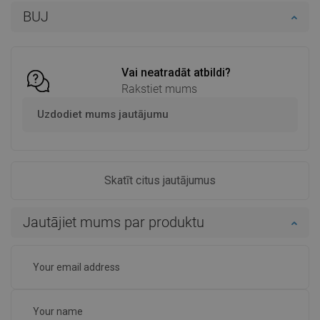
BUJ
Ielikt grozā
Ielikt grozā
Salīdzināt
favorite_border
Iecienītākie
Salīdzināt
favorite_border
Iecienītākie
Vai neatradāt atbildi?
Rakstiet mums
Uzdodiet mums jautājumu
Skatīt citus jautājumus
Jautājiet mums par produktu