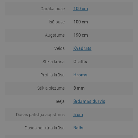
Garāka puse
100 cm
Īsā puse
100 cm
Augstums
190 cm
Veids
Kvadrāts
Stikla krāsa
Grafīts
Profila krāsa
Hroms
Stikla biezums
8 mm
Ieeja
Bīdāmās durvis
Dušas paliktņa augstums
5 cm
Dušas paliktņa krāsa
Balts