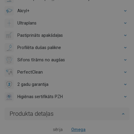
Akryl+
Ultraplans
Pastiprināts apakšdaļas
Profilēta dušas palikne
Sifons tīrāms no augšas
PerfectClean
2 gadu garantija
Higiēnas sertifikāts PZH
Produkta detaļas
sērija
Omega