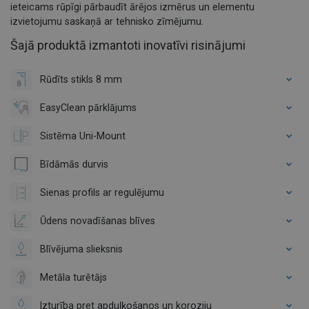
ieteicams rūpīgi pārbaudīt ārējos izmērus un elementu
izvietojumu saskaņā ar tehnisko zīmējumu.
Šajā produktā izmantoti inovatīvi risinājumi
Rūdīts stikls 8 mm
EasyClean pārklājums
Sistēma Uni-Mount
Bīdāmās durvis
Sienas profils ar regulējumu
Ūdens novadīšanas blīves
Blīvējuma slieksnis
Metāla turētājs
Izturība pret apduļķošanos un koroziju