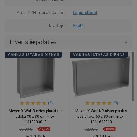
Atest PZH - dušas kabīne
Lejupielādēt
Ražotājs
Skatīt
Ir vērts iegādāties
VANNAS ISTABAS DIENAS
VANNAS ISTABAS DIENAS
(2)
(3)
Mexen X-Wall-R nišas plaukts ar
Mexen X-Wall-NR nišas plaukts
atloku 30 x 30 cm, inox -
bez atloka 60 x 30 cm, inox -
1910303010
1911603010
63,90 €
92,60 €
-19,89%
-19,99%
51,19 €
74,09 €