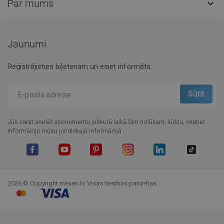
Par mums

Jaunumi
Reģistrējieties biļetenam un esiet informēts.
Jūs varat anulēt abonementu jebkurā laikā.Šim nolūkam, lūdzu, skatiet
informāciju mūsu juridiskajā informācijā.
Facebook
YouTube
Pinterest
Instagram
LinkedIn
TikTok
2026 © Copyright mexen.lv. Visas tiesības paturētas.