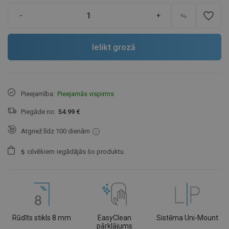
favorite_border
-
+
Ielikt grozā
Pieejamība:
Pieejamās vispirms
Piegāde no:
54.99 €
Atgriež līdz 100 dienām
cilvēkiem
iegādājās šo produktu.
5
Rūdīts stikls 8 mm
EasyClean
Sistēma Uni-Mount
pārklājums