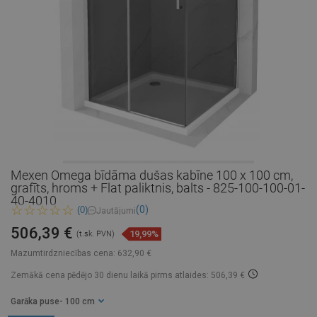
Mexen Omega bīdāma dušas kabīne 100 x 100 cm,
grafīts, hroms + Flat paliktnis, balts - 825-100-100-01-
40-4010
(0)
(0)
Jautājumi
506,39 €
19,99%
(t.sk. PVN)
Mazumtirdzniecības cena:
632,90 €
Zemākā cena pēdējo 30 dienu laikā
pirms atlaides: 506,39 €
Garāka puse
- 100 cm