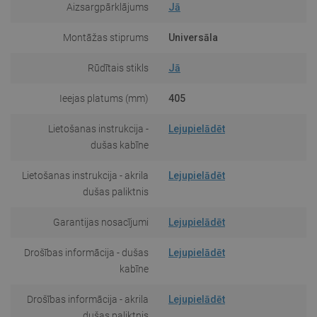
Aizsargpārklājums
Jā
Montāžas stiprums
Universāla
Rūdītais stikls
Jā
Ieejas platums (mm)
405
Lietošanas instrukcija -
Lejupielādēt
dušas kabīne
Lietošanas instrukcija - akrila
Lejupielādēt
dušas paliktnis
Garantijas nosacījumi
Lejupielādēt
Drošības informācija - dušas
Lejupielādēt
kabīne
Drošības informācija - akrila
Lejupielādēt
dušas paliktnis