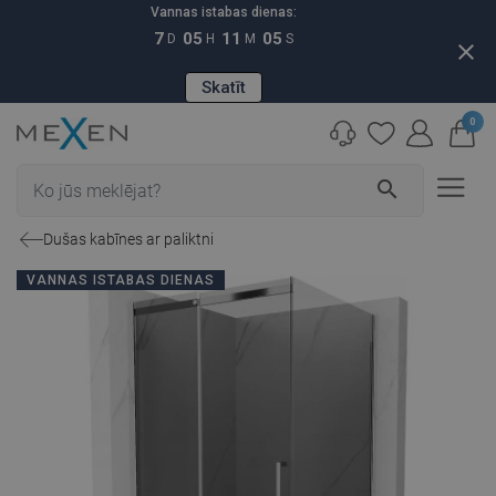
Vannas istabas dienas:
7
05
11
04
D
H
M
S
close
Skatīt
0
search
Dušas kabīnes ar paliktni
VANNAS ISTABAS DIENAS