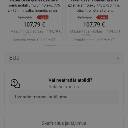
Mexen Cesar granitā izlietne ar
Mexen Cesar 1 kameru granīta
vienu nodalījumu un noteku, 775
izlietne ar noteku 775 x 470 mm,
x 470 mm, balta, hromēts sifons -
bēša, hromēts sifons -
6514771010-20
6514771010-69
134,70 €
134,70 €
-19,98%
-19,98%
107,79 €
107,79 €
Mazumtirdzniecības
134,70 €
Mazumtirdzniecības
134,70 €
cena:
cena:
Zemākā cena: 107,79 €
Zemākā cena: 107,79 €
Pieejamība:
Pieejamās vispirms
Pieejamība:
Pieejamās vispirms
BUJ
Ielikt grozā
Ielikt grozā
Salīdzināt
favorite_border
Iecienītākie
Salīdzināt
favorite_border
Iecienītākie
Vai neatradāt atbildi?
Rakstiet mums
Uzdodiet mums jautājumu
Skatīt citus jautājumus