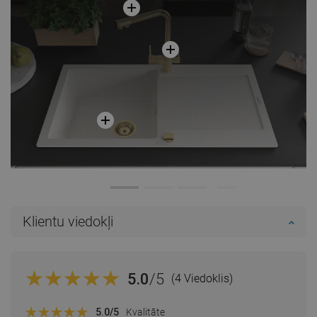
Salīdzināt
favorite_border
Iecienītākie
Salīdzināt
favorite_border
Iecienītākie
Klientu viedokļi
5.0
/5
(4 Viedoklis)
5.0
/5
Kvalitāte