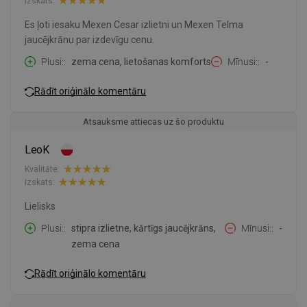
Izskats:
Es ļoti iesaku Mexen Cesar izlietni un Mexen Telma
jaucējkrānu par izdevīgu cenu.
Plusi:
zema cena, lietošanas komforts
Mīnusi:
-
Rādīt oriģinālo komentāru
Atsauksme attiecas uz šo produktu
LeoK
Kvalitāte:
Izskats:
Lielisks
Plusi:
stipra izlietne, kārtīgs jaucējkrāns,
Mīnusi:
-
zema cena
Rādīt oriģinālo komentāru