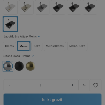
Jaucējkrāna krāsa
- Melns
Hroms
Zelts
Melns/Hroms
Melns/Zelts
Melns
Sifona krāsa
- Hroms
favorite_border
-
+
Ielikt grozā