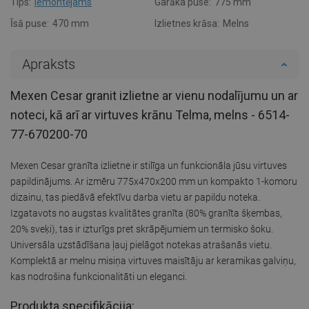
Tips:
Iemontējams
Garāka puse:
775 mm
Īsā puse:
470 mm
Izlietnes krāsa:
Melns
Apraksts
Mexen Cesar granit izlietne ar vienu nodalījumu un ar
noteci, kā arī ar virtuves krānu Telma, melns - 6514-
77-670200-70
Mexen Cesar granīta izlietne ir stilīga un funkcionāla jūsu virtuves
papildinājums. Ar izmēru 775x470x200 mm un kompakto 1-komoru
dizainu, tas piedāvā efektīvu darba vietu ar papildu noteka.
Izgatavots no augstas kvalitātes granīta (80% granīta šķembas,
20% sveķi), tas ir izturīgs pret skrāpējumiem un termisko šoku.
Universāla uzstādīšana ļauj pielāgot notekas atrašanās vietu.
Komplektā ar melnu misiņa virtuves maisītāju ar keramikas galviņu,
kas nodrošina funkcionalitāti un eleganci.
Produkta specifikācija: