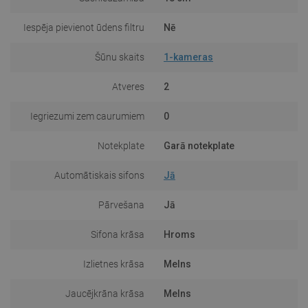
Iespēja pievienot ūdens filtru
Nē
Šūnu skaits
1-kameras
Atveres
2
Iegriezumi zem caurumiem
0
Notekplate
Garā notekplate
Automātiskais sifons
Jā
Pārvešana
Jā
Sifona krāsa
Hroms
Izlietnes krāsa
Melns
Jaucējkrāna krāsa
Melns