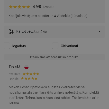
4.9
/5
Izskats
Kopējais vērtējums balstīts uz 4 Viedoklis
(10 valstis)
Kārtot pēc:
Jaunākie
Iegādāts
Citi varianti
Atsauksme attiecas uz šo produktu
PrzeM
Kvalitāte:
Izskats:
Mexen Cesar ir patiešām augstas kvalitātes viena
nodalījuma izlietne. Tai ir ērts un liels notecētājs. Komplektā
ir arī krāns Telma, kas krāsas ziņā atbilst. Tās kvalitāte arī ir
lieliska.