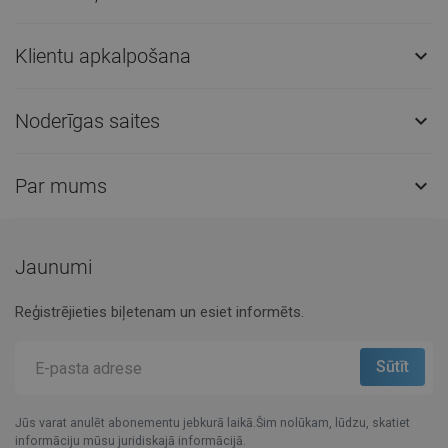
Klientu apkalpošana

Noderīgas saites

Par mums

Jaunumi
Reģistrējieties biļetenam un esiet informēts.
Jūs varat anulēt abonementu jebkurā laikā.Šim nolūkam, lūdzu, skatiet
informāciju mūsu juridiskajā informācijā.