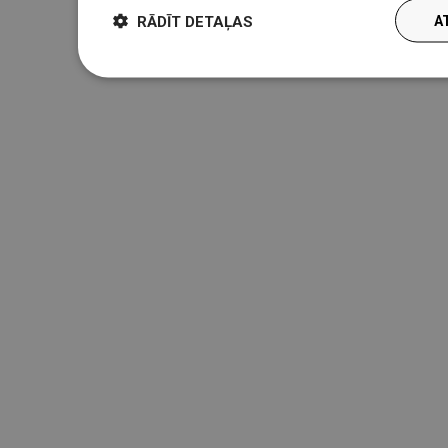
RĀDĪT DETAĻAS
A