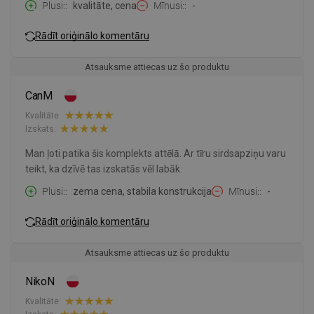
Plusi:
kvalitāte, cena
Mīnusi:
-
Rādīt oriģinālo komentāru
Atsauksme attiecas uz šo produktu
CanM
Kvalitāte:
Izskats:
Man ļoti patika šis komplekts attēlā. Ar tīru sirdsapziņu varu
teikt, ka dzīvē tas izskatās vēl labāk.
Plusi:
zema cena, stabila konstrukcija
Mīnusi:
-
Rādīt oriģinālo komentāru
Atsauksme attiecas uz šo produktu
NikoN
Kvalitāte: