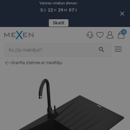
Vannas istabas dienas:
5
22
29
06
D
H
M
S
close
Skatīt
0
search
Granīta izlietnes ar maisītāju