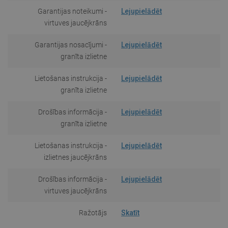
Garantijas noteikumi -
Lejupielādēt
virtuves jaucējkrāns
Garantijas nosacījumi -
Lejupielādēt
granīta izlietne
Lietošanas instrukcija -
Lejupielādēt
granīta izlietne
Drošības informācija -
Lejupielādēt
granīta izlietne
Lietošanas instrukcija -
Lejupielādēt
izlietnes jaucējkrāns
Drošības informācija -
Lejupielādēt
virtuves jaucējkrāns
Ražotājs
Skatīt