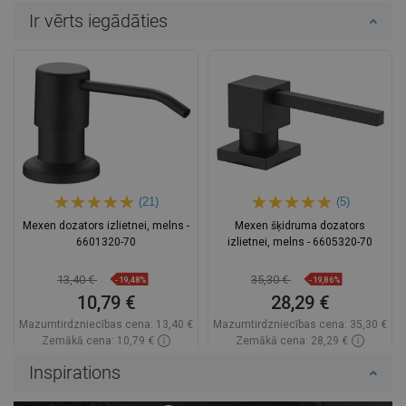
Ir vērts iegādāties
(21)
(5)
Mexen dozators izlietnei, melns -
Mexen šķidruma dozators
6601320-70
izlietnei, melns - 6605320-70
13,40 €
35,30 €
-19,48%
-19,86%
10,79 €
28,29 €
Mazumtirdzniecības cena:
13,40 €
Mazumtirdzniecības cena:
35,30 €
Zemākā cena: 10,79 €
Zemākā cena: 28,29 €
Pieejamība:
Pieejamās vispirms
Pieejamība:
Pieejamās vispirms
Inspirations
Ielikt grozā
Ielikt grozā