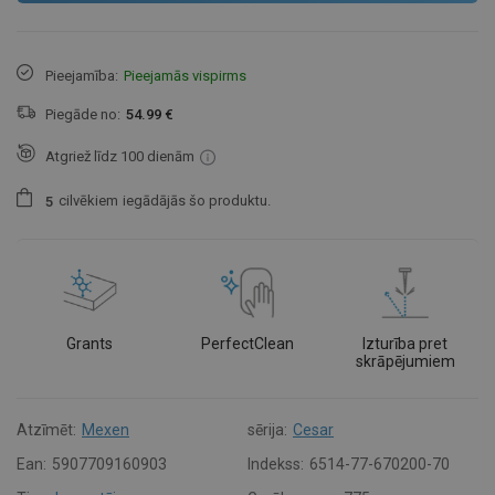
Pieejamība:
Pieejamās vispirms
Piegāde no:
54.99 €
Atgriež līdz 100 dienām
cilvēkiem
iegādājās šo produktu.
5
Grants
PerfectClean
Izturība pret
skrāpējumiem
Atzīmēt:
Mexen
sērija:
Cesar
Ean:
5907709160903
Indekss:
6514-77-670200-70