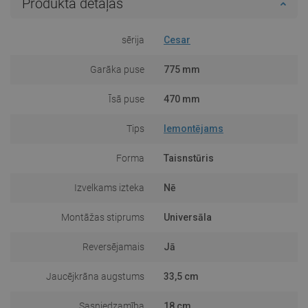
Produkta detaļas
sērija
Cesar
Garāka puse
775 mm
Īsā puse
470 mm
Tips
Iemontējams
Forma
Taisnstūris
Izvelkams izteka
Nē
Montāžas stiprums
Universāla
Reversējamais
Jā
Jaucējkrāna augstums
33,5 cm
Sasniedzamība
18 cm