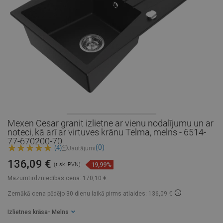
Mexen Cesar granit izlietne ar vienu nodalījumu un ar
noteci, kā arī ar virtuves krānu Telma, melns - 6514-
77-670200-70
(0)
(4)
Jautājumi
136,09 €
19,99%
(t.sk. PVN)
Mazumtirdzniecības cena:
170,10 €
Zemākā cena pēdējo 30 dienu laikā
pirms atlaides: 136,09 €
Izlietnes krāsa
- Melns