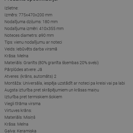
Izlietne:
Izmērs: 775x470x200 mm
Nodalījuma dziļums: 180 mm
Nodalījuma izmēri: 410x355 mm
Noteces diametrs: ø90 mm
Tips: vienu nodalījumu ar noteci
Veids: Iebūvēts darba virsmā
Krāsa: Melna
Materiāls: Granīts (80% granīta šķembas 20% sveķi)
Pārplūdes atvere: Jā
Atveres: (krāns, automāts) 2
Montāža: Universāla, iespēja uzstādīt ar noteci pa kreisi vai pa labi
Augsta izturība pret skrāpējumiem un krāsas maiņu
Izturība pret termiskiem šokiem
Viegli tīrāma virsma
Virtuves krāns:
Materiāls: Misiņš
Krāsa: Melna
Galva: Keramiska