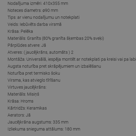
Nodalījuma izmēri: 410x355 mm
Noteces diametrs: ø90 mm
Tips: ar vienu nodalījumu un notekplati
Veids: Iebūvēts darba virsmā
Krāsa: Pelēka
Materiāls: Granīts (80% granīta šķembas 20% sveķi)
Pārplūdes atvere: Jā
Atveres: ( jaucējkrāns, automāts ) 2
Montāža: Universālā, iespēja montēt ar notekplati pa kreisi vai pa lab
Augsta noturība pret skrāpējumiem un izbalēšanu
Noturība pret termisko šoku
Virsma, kas atvieglo tīrīšanu
Virtuves jaucējkrāns:
Materiāls: Misiņš
Krāsa: Hroms
Kārtridžs: Keramikas
Aerators: Jā
Jaucējkrāna augstums: 335 mm
Izliekuma snieguma attālums: 180 mm