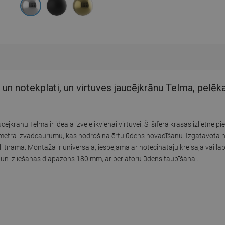
 un notekplati, un virtuves jaucējkrānu Telma, pelē
cējkrānu Telma ir ideāla izvēle ikvienai virtuvei. Šī šīfera krāsas izliet
ra izvadcaurumu, kas nodrošina ērtu ūdens novadīšanu. Izgatavota no
i tīrāma. Montāža ir universāla, iespējama ar notecinātāju kreisajā vai la
 un izliešanas diapazons 180 mm, ar perlatoru ūdens taupīšanai.