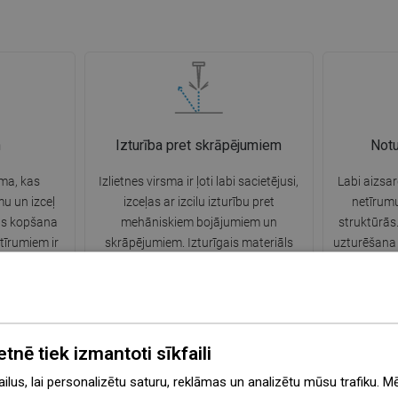
n
Izturība pret skrāpējumiem
Notu
sma, kas
Izlietnes virsma ir ļoti labi sacietējusi,
Labi aizsar
u un izceļ
izceļas ar izcilu izturību pret
netīrumu
nas kopšana
mehāniskiem bojājumiem un
struktūrās.
tīrumiem ir
skrāpējumiem. Izturīgais materiāls
uzturēšana t
sa spēcīgu
ļauj izbaudīt labu izlietnes izskatu
virsma sag
ietošanu.
daudzus gadus.
etnē tiek izmantoti sīkfaili
lus, lai personalizētu saturu, reklāmas un analizētu mūsu trafiku. M