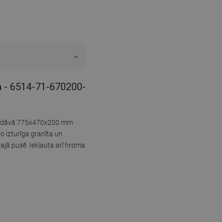
ka - 6514-71-670200-
ne piedāvā 775x470x200 mm
 izturīga granīta un
bajā pusē. Iekļauta arī hroma