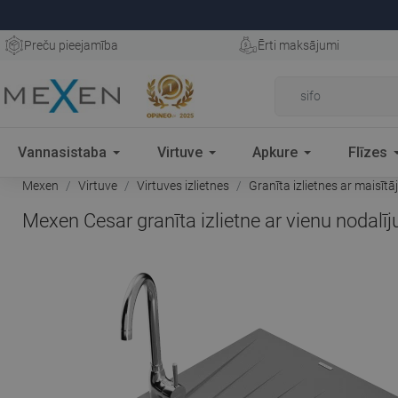
Preču pieejamība
Ērti maksājumi
Vannasistaba
Virtuve
Apkure
Flīzes
Mexen
Virtuve
Virtuves izlietnes
Granīta izlietnes ar maisītā
Mexen Cesar granīta izlietne ar vienu nodalī