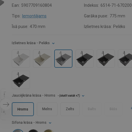
Ean:
5907709160804
Indekss:
6514-71-670200
Tips:
Iemontējams
Garāka puse:
775 mm
Īsā puse:
470 mm
Izlietnes krāsa:
Pelēks
Izlietnes krāsa
- Pelēks
Jaucējkrāna krāsa
- Hroms
- (
skatīt vairāk
+7
)
Melns
Zelts
Balts
Bēšs
Hroms
Sifona krāsa
- Hroms