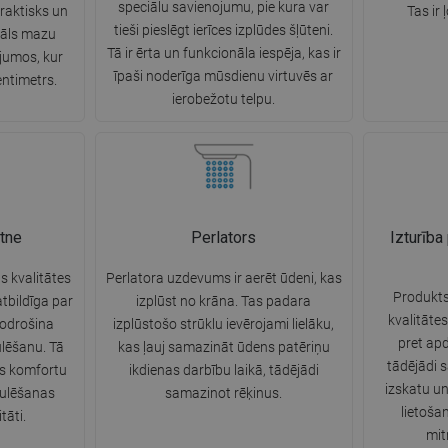
speciālu savienojumu, pie kura var
praktisks un
Tas ir 
tieši pieslēgt ierīces izplūdes šļūteni.
eāls mazu
Tā ir ērta un funkcionāla iespēja, kas ir
ījumos, kur
īpaši noderīga mūsdienu virtuvēs ar
entimetrs.
ierobežotu telpu.
tne
Perlators
Izturība
s kvalitātes
Perlatora uzdevums ir aerēt ūdeni, kas
Produkts
atbildīga par
izplūst no krāna. Tas padara
kvalitātes
odrošina
izplūstošo strūklu ievērojami lielāku,
pret ap
lēšanu. Tā
kas ļauj samazināt ūdens patēriņu
tādējādi s
as komfortu
ikdienas darbību laikā, tādējādi
izskatu un
egulēšanas
samazinot rēķinus.
lietoša
tāti.
mit