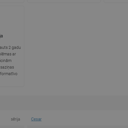
ja
ļauts 2 gadu
blēmas ar
aicinām
 saziņas
nformatīvo
sērija
Cesar