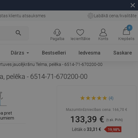
close
stas klientu atsauksmes
Labākā cena/kvalitāte
0
search
Pagalba
Iecienītākie
Konts
Krepšelis
Dārzs
Bestselleri
Iedvesma
Saskare
virtuves jaucējkrānu Telma, pelēka - 6514-71-670200-00
ma, pelēka - 6514-71-670200-00
Mexen Cesar granīta izlietne
(4)
ar vienu nodalījumu un
notekplati, un virtuves
jaucējkrānu Telma, pelēka -
Mazumtirdzniecības cena:
166,70 €
6514-71-670200-00
ba pret
133,39 €
ējumiem
(t.sk. PVN)
Lētāk o
33,31 €
19,98%