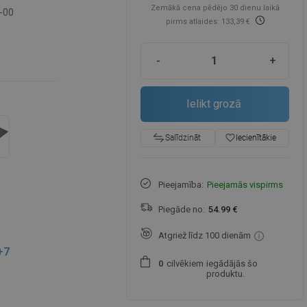
Zemākā cena pēdējo 30 dienu laikā
-00
pirms atlaides: 133,39 €
-
+
Ielikt grozā
favorite_border
Iecienītākie
Salīdzināt
Pieejamība:
Pieejamās vispirms
Piegāde no:
54.99 €
Atgriež līdz 100 dienām
+7
cilvēkiem
iegādājās šo
0
produktu.