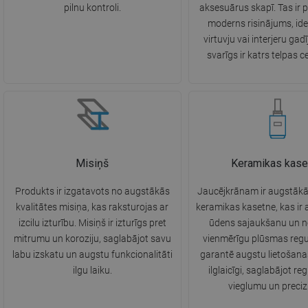
pilnu kontroli.
aksesuārus skapī. Tas ir 
moderns risinājums, id
virtuvju vai interjeru gad
svarīgs ir katrs telpas c
Misiņš
Keramikas kase
Produkts ir izgatavots no augstākās
Jaucējkrānam ir augstākā
kvalitātes misiņa, kas raksturojas ar
keramikas kasetne, kas ir 
izcilu izturību. Misiņš ir izturīgs pret
ūdens sajaukšanu un n
mitrumu un koroziju, saglabājot savu
vienmērīgu plūsmas regu
labu izskatu un augstu funkcionalitāti
garantē augstu lietošan
ilgu laiku.
ilglaicīgi, saglabājot r
vieglumu un precizi