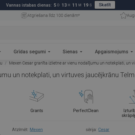
Skatīt
5
13
11
19
Vannas istabas dienas:
D
H
M
S
Atgriešana līdz 100 dienām*
Aug
Grīdas segumi
Sienas
Apgaismojums
ju
Mexen Cesar granīta izlietne ar vienu nodalījumu un notekplati, un 
jumu un notekplati, un virtuves jaucējkrānu Tel
Grants
PerfectClean
Izturī
skrāp
Atzīmēt:
Mexen
sērija:
Cesar