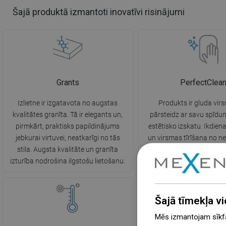
Šajā produktā izmantoti inovatīvi risinājumi
Grants
PerfectClea
Izlietne ir izgatavota no augstas
Produkts ir gluda vir
kvalitātes granīta. Tā ir elegants un,
pārsteidz ar savu spīdum
pirmkārt, praktisks papildinājums
estētisko izskatu. Ikdie
jebkurai virtuvei, neatkarīgi no tās
un virsmas tīrīšana no ne
stila. Augsta kvalitāte un granīta
daudz vieglāka un nepra
izturība nodrošina ilgstošu lietošanu.
mazgāšanas līdzekļu l
Šajā tīmekļa vi
Mēs izmantojam sīkfai