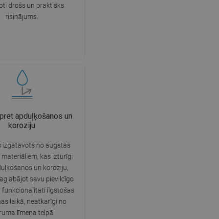
ļoti drošs un praktisks
SWEDISH
risinājums.
FINNISH
PORTUGUESE
CROATIAN
GREEK
SLOVENIAN
 pret apduļķošanos un
koroziju
 izgatavots no augstas
 materiāliem, kas izturīgi
duļķošanos un koroziju,
aglabājot savu pievilcīgo
 funkcionalitāti ilgstošas
nas laikā, neatkarīgi no
ruma līmeņa telpā.