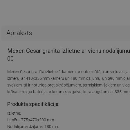
Apraksts
Mexen Cesar granīta izlietne ar vienu nodalījumu
00
Mexen Cesar granīta izlietne 1-kameru ar notecinātāju un virtuves jau
izmēru, ar 410x355 mm kameru un 180 mm dziļumu, un ø90 mm diamet
sveķiem, tā ir noturīga pret skrāpējumiem, termiskiem šokiem un viegl
krāsas misiņa baterija ar keramikas galvu, kura augstums ir 335 mm
Produkta specifikācija:
Izlietne:
Izmērs: 775x470x200 mm
Nodalījuma dziļums: 180 mm