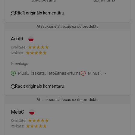
apkalpošana
uzņēmums
Rādīt oriģinālo komentāru
Atsauksme attiecas uz šo produktu
AdolR
Kvalitāte:
Izskats:
Pievilcīgs
Plusi:
izskats, lietošanas ērtums
Mīnusi:
-
Rādīt oriģinālo komentāru
Atsauksme attiecas uz šo produktu
MelaC
Kvalitāte:
Izskats: