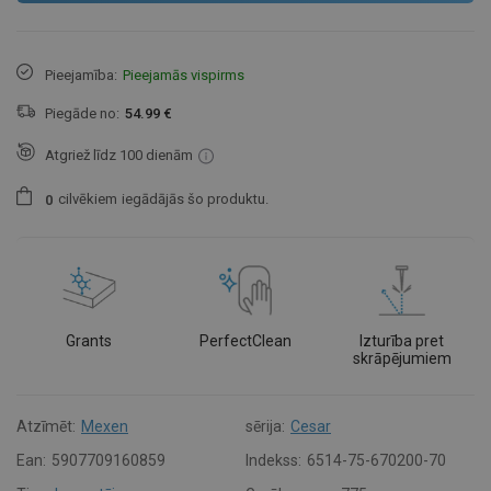
Pieejamība:
Pieejamās vispirms
Piegāde no:
54.99 €
Atgriež līdz 100 dienām
cilvēkiem
iegādājās šo produktu.
0
Grants
PerfectClean
Izturība pret
skrāpējumiem
Atzīmēt:
Mexen
sērija:
Cesar
Ean:
5907709160859
Indekss:
6514-75-670200-70