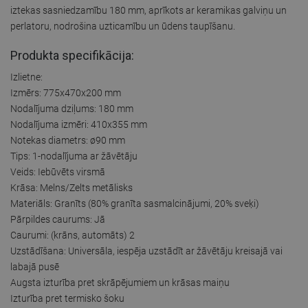
iztekas sasniedzamību 180 mm, aprīkots ar keramikas galviņu un
perlatoru, nodrošina uzticamību un ūdens taupīšanu.
Produkta specifikācija:
Izlietne:
Izmērs: 775x470x200 mm
Nodalījuma dziļums: 180 mm
Nodalījuma izmēri: 410x355 mm
Notekas diametrs: ø90 mm
Tips: 1-nodalījuma ar žāvētāju
Veids: Iebūvēts virsmā
Krāsa: Melns/Zelts metālisks
Materiāls: Granīts (80% granīta sasmalcinājumi, 20% sveķi)
Pārpildes caurums: Jā
Caurumi: (krāns, automāts) 2
Uzstādīšana: Universāla, iespēja uzstādīt ar žāvētāju kreisajā vai
labajā pusē
Augsta izturība pret skrāpējumiem un krāsas maiņu
Izturība pret termisko šoku