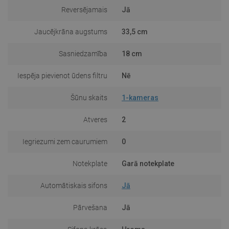
Reversējamais
Jā
Jaucējkrāna augstums
33,5 cm
Sasniedzamība
18 cm
Iespēja pievienot ūdens filtru
Nē
Šūnu skaits
1-kameras
Atveres
2
Iegriezumi zem caurumiem
0
Notekplate
Garā notekplate
Automātiskais sifons
Jā
Pārvešana
Jā