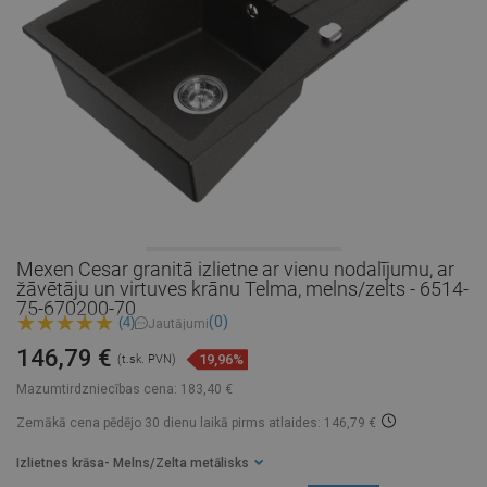
Mexen Cesar granitā izlietne ar vienu nodalījumu, ar
žāvētāju un virtuves krānu Telma, melns/zelts - 6514-
75-670200-70
(0)
(4)
Jautājumi
146,79 €
19,96%
(t.sk. PVN)
Mazumtirdzniecības cena:
183,40 €
Zemākā cena pēdējo 30 dienu laikā
pirms atlaides: 146,79 €
Izlietnes krāsa
- Melns/Zelta metālisks