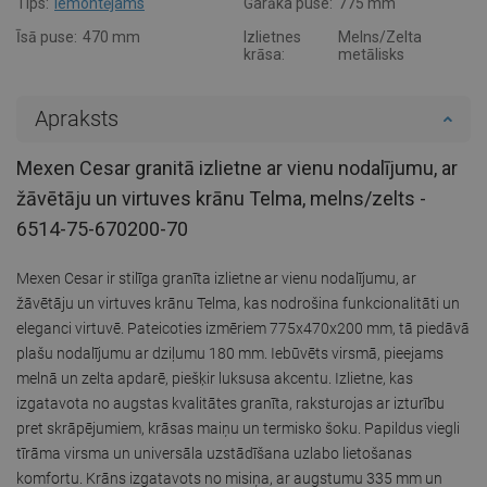
Tips:
Iemontējams
Garāka puse:
775 mm
Īsā puse:
470 mm
Izlietnes
Melns/Zelta
krāsa:
metālisks
Apraksts
Mexen Cesar granitā izlietne ar vienu nodalījumu, ar
žāvētāju un virtuves krānu Telma, melns/zelts -
6514-75-670200-70
Mexen Cesar ir stilīga granīta izlietne ar vienu nodalījumu, ar
žāvētāju un virtuves krānu Telma, kas nodrošina funkcionalitāti un
eleganci virtuvē. Pateicoties izmēriem 775x470x200 mm, tā piedāvā
plašu nodalījumu ar dziļumu 180 mm. Iebūvēts virsmā, pieejams
melnā un zelta apdarē, piešķir luksusa akcentu. Izlietne, kas
izgatavota no augstas kvalitātes granīta, raksturojas ar izturību
pret skrāpējumiem, krāsas maiņu un termisko šoku. Papildus viegli
tīrāma virsma un universāla uzstādīšana uzlabo lietošanas
komfortu. Krāns izgatavots no misiņa, ar augstumu 335 mm un