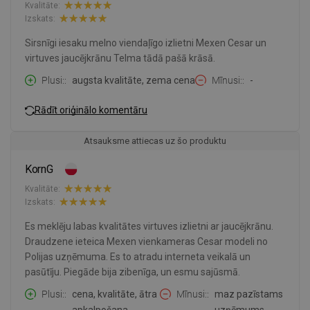
Kvalitāte:
Izskats:
Sirsnīgi iesaku melno viendaļīgo izlietni Mexen Cesar un
virtuves jaucējkrānu Telma tādā pašā krāsā.
Plusi:
augsta kvalitāte, zema cena
Mīnusi:
-
Rādīt oriģinālo komentāru
Atsauksme attiecas uz šo produktu
KornG
Kvalitāte:
Izskats:
Es meklēju labas kvalitātes virtuves izlietni ar jaucējkrānu.
Draudzene ieteica Mexen vienkameras Cesar modeli no
Polijas uzņēmuma. Es to atradu interneta veikalā un
pasūtīju. Piegāde bija zibenīga, un esmu sajūsmā.
Plusi:
cena, kvalitāte, ātra
Mīnusi:
maz pazīstams