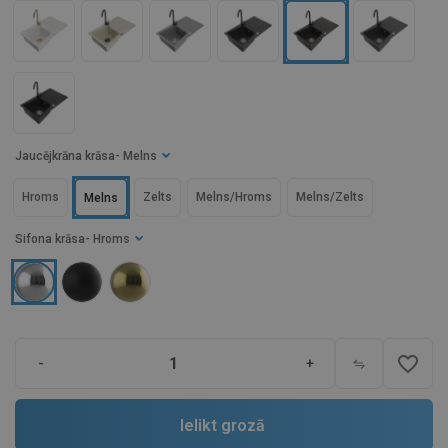
Jaucējkrāna krāsa
- Melns
Hroms
Zelts
Melns/Hroms
Melns/Zelts
Melns
Sifona krāsa
- Hroms
favorite_border
-
+
Ielikt grozā