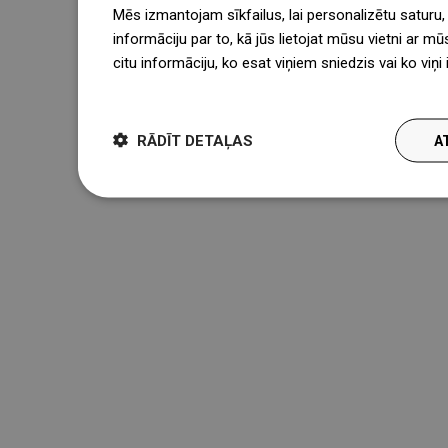
Mēs izmantojam sīkfailus, lai personalizētu saturu
informāciju par to, kā jūs lietojat mūsu vietni ar mū
citu informāciju, ko esat viņiem sniedzis vai ko viņ
więcej
RĀDĪT DETAĻAS
A