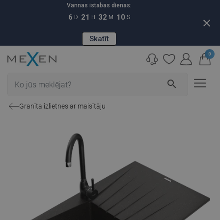
Vannas istabas dienas:
6
21
32
09
D
H
M
S
close
Skatīt
0
search
Granīta izlietnes ar maisītāju