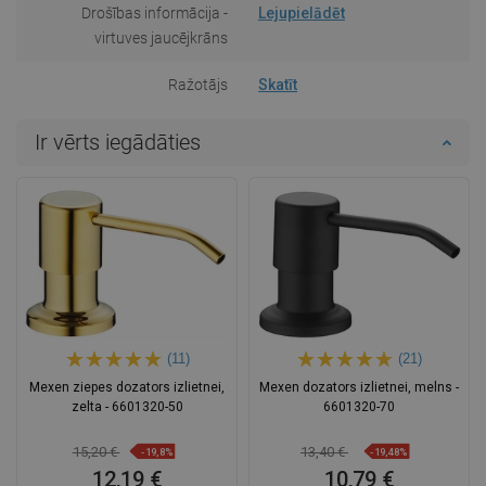
Drošības informācija -
Lejupielādēt
virtuves jaucējkrāns
Ražotājs
Skatīt
Ir vērts iegādāties
(11)
(21)
Mexen ziepes dozators izlietnei,
Mexen dozators izlietnei, melns -
zelta - 6601320-50
6601320-70
15,20 €
13,40 €
-19,8%
-19,48%
12,19 €
10,79 €