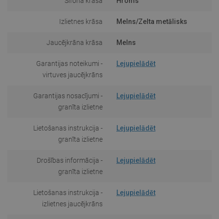
Sifona krāsa
Hroms
Izlietnes krāsa
Melns/Zelta metālisks
Jaucējkrāna krāsa
Melns
Garantijas noteikumi -
Lejupielādēt
virtuves jaucējkrāns
Garantijas nosacījumi -
Lejupielādēt
granīta izlietne
Lietošanas instrukcija -
Lejupielādēt
granīta izlietne
Drošības informācija -
Lejupielādēt
granīta izlietne
Lietošanas instrukcija -
Lejupielādēt
izlietnes jaucējkrāns