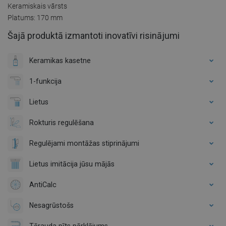
Keramiskais vārsts
Platums: 170 mm
Šajā produktā izmantoti inovatīvi risinājumi
Keramikas kasetne
1-funkcija
Lietus
Rokturis regulēšana
Regulējami montāžas stiprinājumi
Lietus imitācija jūsu mājās
AntiCalc
Nesagrūstošs
Tērauda pīts pārklājums