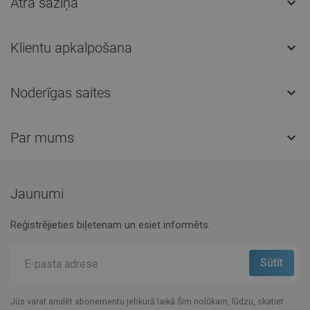
Ātra saziņa

Klientu apkalpošana

Noderīgas saites

Par mums

Jaunumi
Reģistrējieties biļetenam un esiet informēts.
Jūs varat anulēt abonementu jebkurā laikā.Šim nolūkam, lūdzu, skatiet