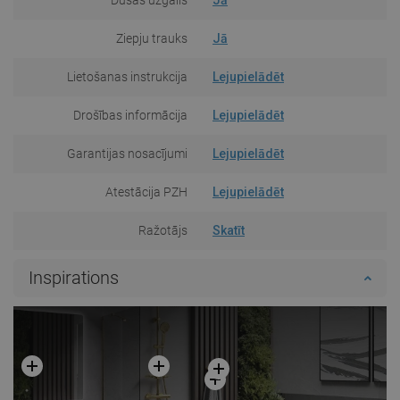
Ziepju trauks
Jā
Lietošanas instrukcija
Lejupielādēt
Drošības informācija
Lejupielādēt
Garantijas nosacījumi
Lejupielādēt
Atestācija PZH
Lejupielādēt
Ražotājs
Skatīt
Inspirations