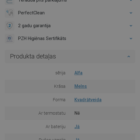
PerfectClean
2 gadu garantija
PZH Higiēnas Sertifikāts
Produkta detaļas
sērija
Alfa
Krāsa
Melns
Forma
Kvadrātveida
Ar termostatu
Nē
Ar bateriju
Jā
Dušas uzgalis
Jā