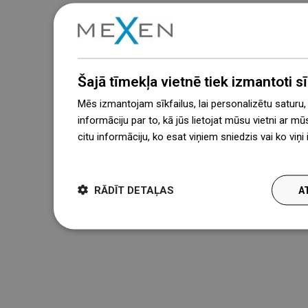
Šajā tīmekļa vietnē tiek izmantoti sīk
Mēs izmantojam sīkfailus, lai personalizētu saturu
informāciju par to, kā jūs lietojat mūsu vietni ar mū
citu informāciju, ko esat viņiem sniedzis vai ko viņ
więcej
RĀDĪT DETAĻAS
A