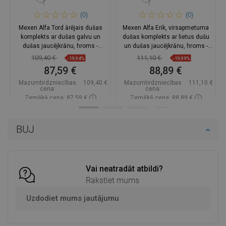
(0)
(0)
Mexen Alfa Tord ārējais dušas
Mexen Alfa Erik, virsapmetuma
komplekts ar dušas galvu un
dušas komplekts ar lietus dušu
dušas jaucējkrānu, hroms -
un dušas jaucējkrānu, hroms -
745740200-00
745740205-00
109,40 €
111,10 €
-19,94%
-19,99%
87,59 €
88,89 €
Mazumtirdzniecības
109,40 €
Mazumtirdzniecības
111,10 €
cena:
cena:
Zemākā cena: 87,59 €
Zemākā cena: 88,89 €
Pieejamība:
Pieejamās vispirms
Pieejamība:
Pieejamās vispirms
BUJ
Ielikt grozā
Ielikt grozā
Salīdzināt
favorite_border
Iecienītākie
Salīdzināt
favorite_border
Iecienītākie
Vai neatradāt atbildi?
Rakstiet mums
Uzdodiet mums jautājumu