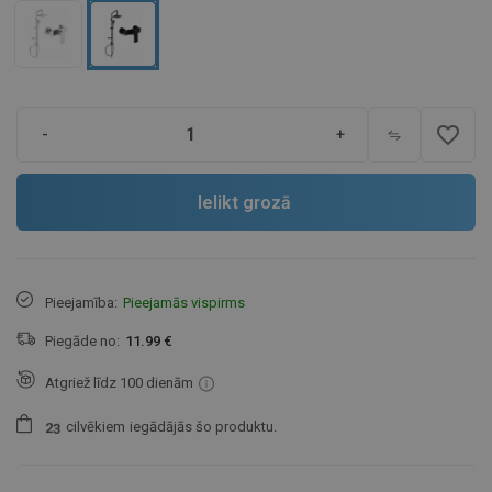
favorite_border
-
+
Ielikt grozā
Pieejamība:
Pieejamās vispirms
Piegāde no:
11.99 €
Atgriež līdz 100 dienām
cilvēkiem
iegādājās šo produktu.
2
3