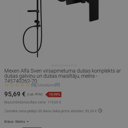
Mexen Alfa Sven virsapmetuma dušas komplekts ar
dušas galviņu un dušas maisītāju, melns -
745740262-70
(0)
(0)
Jautājumi
95,69 €
19,99%
(t.sk. PVN)
Mazumtirdzniecības cena:
119,60 €
Zemākā cena pēdējo 30 dienu laikā
pirms atlaides: 95,69 €
Krāsa
- Melns