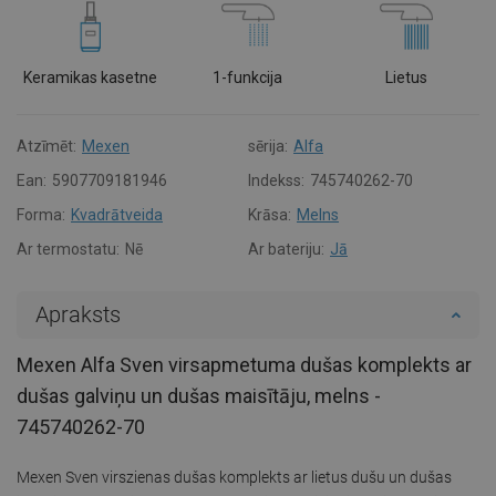
Keramikas kasetne
1-funkcija
Lietus
Atzīmēt:
Mexen
sērija:
Alfa
Ean:
5907709181946
Indekss:
745740262-70
Forma:
Kvadrātveida
Krāsa:
Melns
Ar termostatu:
Nē
Ar bateriju:
Jā
Apraksts
Mexen Alfa Sven virsapmetuma dušas komplekts ar
dušas galviņu un dušas maisītāju, melns -
745740262-70
Mexen Sven virszienas dušas komplekts ar lietus dušu un dušas