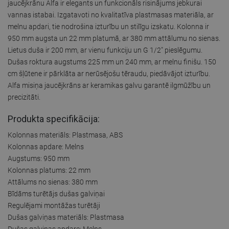
jaucējkrānu Alfa ir elegants un funkcionāls risinājums jebkurai
vannas istabai. Izgatavoti no kvalitatīva plastmasas materiāla, ar
melnu apdari, tie nodrošina izturību un stilīgu izskatu. Kolonna ir
950 mm augsta un 22 mm platumā, ar 380 mm attālumu no sienas.
Lietus duša ir 200 mm, ar vienu funkciju un G 1/2" pieslēgumu.
Dušas roktura augstums 225 mm un 240 mm, ar melnu finišu. 150
cm šļūtene ir pārklāta ar nerūsējošu tēraudu, piedāvājot izturību.
Alfa misiņa jaucējkrāns ar keramikas galvu garantē ilgmūžību un
precizitāti.
Produkta specifikācija:
Kolonnas materiāls: Plastmasa, ABS
Kolonnas apdare: Melns
Augstums: 950 mm
Kolonnas platums: 22 mm
Attālums no sienas: 380 mm
Bīdāms turētājs dušas galviņai
Regulējami montāžas turētāji
Dušas galviņas materiāls: Plastmasa
Dušas galviņas apdare: Melns