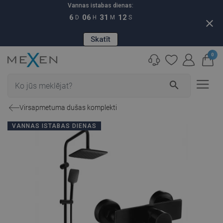
Vannas istabas dienas:
6
06
31
11
D
H
M
S
close
Skatīt
0
search
Virsapmetuma dušas komplekti
VANNAS ISTABAS DIENAS