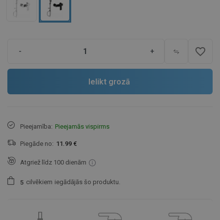
favorite_border
-
+
Ielikt grozā
Pieejamība:
Pieejamās vispirms
Piegāde no:
11.99 €
Atgriež līdz 100 dienām
cilvēkiem
iegādājās šo produktu.
5