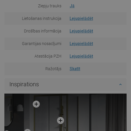
Ziepju trauks
Jā
Lietošanas instrukcija
Lejupielādēt
Drošības informācija
Lejupielādēt
Garantijas nosacījumi
Lejupielādēt
Atestācija PZH
Lejupielādēt
Ražotājs
Skatīt
Inspirations