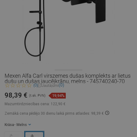
Mexen Alfa Carl virszemes dušas komplekts ar lietus
dušu un dušas jaucējkrānu, melns - 745740240-70
(0)
(0)
Jautājumi
98,39 €
19,94%
(t.sk. PVN)
Mazumtirdzniecības cena:
122,90 €
Zemākā cena pēdējo 30 dienu laikā
pirms atlaides: 98,39 €
Krāsa
- Melns