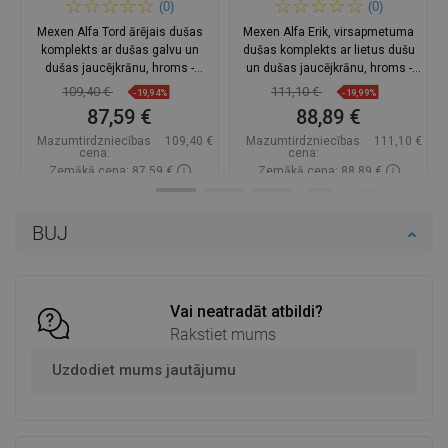
(0)
(0)
Mexen Alfa Tord ārējais dušas
Mexen Alfa Erik, virsapmetuma
komplekts ar dušas galvu un
dušas komplekts ar lietus dušu
dušas jaucējkrānu, hroms -
un dušas jaucējkrānu, hroms -
745740200-00
745740205-00
109,40 €
111,10 €
-19,94%
-19,99%
87,59 €
88,89 €
Mazumtirdzniecības
109,40 €
Mazumtirdzniecības
111,10 €
cena:
cena:
Zemākā cena: 87,59 €
Zemākā cena: 88,89 €
Pieejamība:
Pieejamās vispirms
Pieejamība:
Pieejamās vispirms
BUJ
Ielikt grozā
Ielikt grozā
Salīdzināt
favorite_border
Iecienītākie
Salīdzināt
favorite_border
Iecienītākie
Vai neatradāt atbildi?
Rakstiet mums
Uzdodiet mums jautājumu