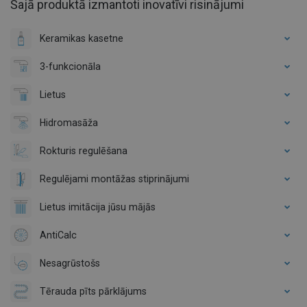
Šajā produktā izmantoti inovatīvi risinājumi
Keramikas kasetne
3-funkcionāla
Lietus
Hidromasāža
Rokturis regulēšana
Regulējami montāžas stiprinājumi
Lietus imitācija jūsu mājās
AntiCalc
Nesagrūstošs
Tērauda pīts pārklājums