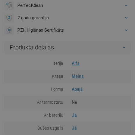
PerfectClean
2 gadu garantija
PZH Higiēnas Sertifikāts
Produkta detaļas
sērija
Alfa
Krāsa
Melns
Forma
Apaļš
Ar termostatu
Nē
Ar bateriju
Jā
Dušas uzgalis
Jā