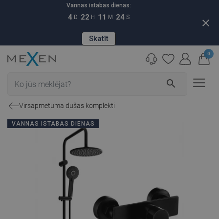
Vannas istabas dienas:
4
22
11
23
D
H
M
S
close
Skatīt
0
search
Virsapmetuma dušas komplekti
VANNAS ISTABAS DIENAS