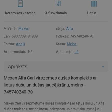
Keramikas kasetne
3-funkcionāla
Lietus
Atzīmēt:
Mexen
sērija:
Alfa
Ean:
5907709181939
Indekss:
745740240-70
Forma:
Apaļš
Krāsa:
Melns
Ar termostatu:
Nē
Ar bateriju:
Jā
Apraksts
Mexen Alfa Carl virszemes dušas komplekts ar
lietus dušu un dušas jaucējkrānu, melns -
745740240-70
Mexen Carl virsapmetuma dušas komplekts ar lietus dušu un Alfa
dušas maisītāju melnā krāsā ir eleganta un praktiska izvēle jūsu