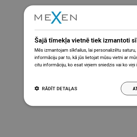
Šajā tīmekļa vietnē tiek izmantoti sīk
Mēs izmantojam sīkfailus, lai personalizētu saturu
informāciju par to, kā jūs lietojat mūsu vietni ar mū
citu informāciju, ko esat viņiem sniedzis vai ko viņ
więcej
RĀDĪT DETAĻAS
A