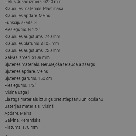
Lietus dušas izmērs: ø220 mm
Klausules materiāls: Plastmasa
Klausules apdare: Melns
Funkciju skaits: 3
Pieslēgums: G 1/2"
Klausules augstums: 240 mm
Klausules platums: ø105 mm
Klausules augstums: 230 mm
Galvas izmēri: ø108 mm
Šļūtenes materiāls: Nerūsējošā tērauda aizsargs
Šļūtenes apdare: Melns
Šļūtenes garums: 150 cm
Pieslēgums: 1/2"
Misiņa uzgaļi
Elastīgs materiāls izturīgs pret stiepšanu un locīšanu
Baterijas materiāls: Misiņš
Apdare: Melns
Galviņa: Keramiska
Platums: 170 mm