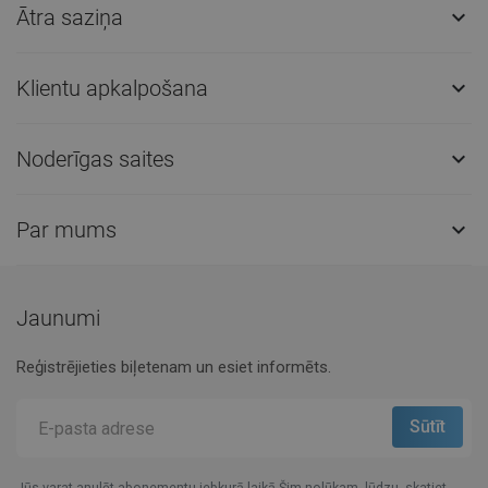
Ātra saziņa

Klientu apkalpošana

Noderīgas saites

Par mums

Jaunumi
Reģistrējieties biļetenam un esiet informēts.
Jūs varat anulēt abonementu jebkurā laikā.Šim nolūkam, lūdzu, skatiet