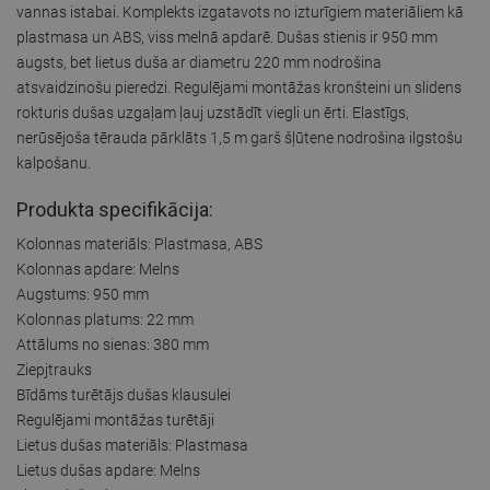
vannas istabai. Komplekts izgatavots no izturīgiem materiāliem kā
plastmasa un ABS, viss melnā apdarē. Dušas stienis ir 950 mm
augsts, bet lietus duša ar diametru 220 mm nodrošina
atsvaidzinošu pieredzi. Regulējami montāžas kronšteini un slidens
rokturis dušas uzgaļam ļauj uzstādīt viegli un ērti. Elastīgs,
nerūsējoša tērauda pārklāts 1,5 m garš šļūtene nodrošina ilgstošu
kalpošanu.
Produkta specifikācija:
Kolonnas materiāls: Plastmasa, ABS
Kolonnas apdare: Melns
Augstums: 950 mm
Kolonnas platums: 22 mm
Attālums no sienas: 380 mm
Ziepjtrauks
Bīdāms turētājs dušas klausulei
Regulējami montāžas turētāji
Lietus dušas materiāls: Plastmasa
Lietus dušas apdare: Melns