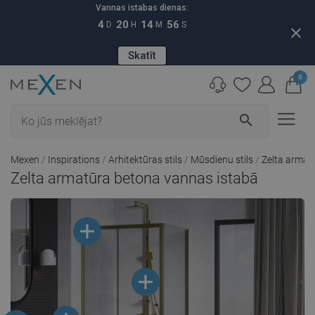
Vannas istabas dienas:
4
20
14
55
D
H
M
S
close
Skatīt
0
search
Mexen
Inspirations
Arhitektūras stils
Mūsdienu stils
Zelta armat
Zelta armatūra betona vannas istabā