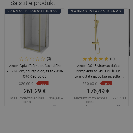
Saistītie produkti
VANNAS ISTABAS DIENAS
VANNAS ISTABAS DIENAS
(0)
(9)
Mexen Apia bīdāma dušas kabīne
Mexen CQ45 virsmas dušas
90 x 80 cm, caurspīdīga, zelta - 840-
komplekts ar lietus dušu un
090-080-50-00
termostata jaucējkrānu, zelta -
772504595-50
326,60 €
220,60 €
-20%
-20%
261,29 €
176,49 €
Mazumtirdzniecības
326,60 €
Mazumtirdzniecības
220,60 €
cena:
cena:
Zemākā cena: 261,29 €
Zemākā cena: 176,49 €
Pieejamība:
Pieejamās vispirms
Pieejamība:
Pieejamās vispirms
Ielikt grozā
Ielikt grozā