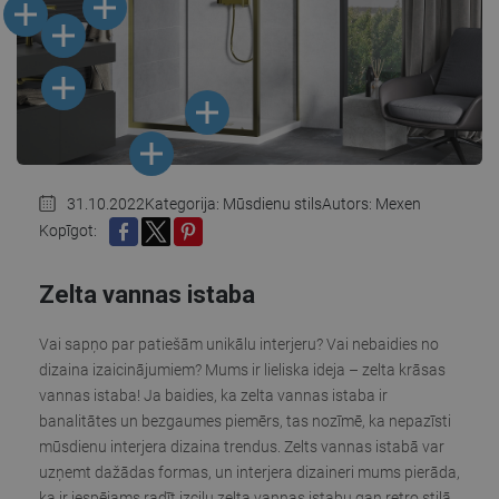
31.10.2022
Kategorija:
Mūsdienu stils
Autors: Mexen
Kopīgot:
SHARE
TWEET
PINTEREST
Zelta vannas istaba
Vai sapņo par patiešām unikālu interjeru? Vai nebaidies no
dizaina izaicinājumiem? Mums ir lieliska ideja – zelta krāsas
vannas istaba! Ja baidies, ka zelta vannas istaba ir
banalitātes un bezgaumes piemērs, tas nozīmē, ka nepazīsti
mūsdienu interjera dizaina trendus. Zelts vannas istabā var
uzņemt dažādas formas, un interjera dizaineri mums pierāda,
ka ir iespējams radīt izcilu zelta vannas istabu gan retro stilā,