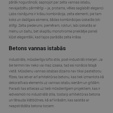
pārāk nogurdinoši, sapņojot par zelta vannas istabu,
nevajadzētu pārmērīgi – ja, protams, vēlies saglabāt eleganci.
Labs risinājums ir krāsu kombinācija, zelta elementi, pie tam
koks un dabīgais akmens, šādas kombinācijas izskatās ļoti
stilīgi. Zelta piederumi, piemēram, rokturi, labi izskatās ar
melnu un baltu, bet skapīšu monohromie priekšējie paneļi
kļūst elegantāki, kad tajos parādās zelta krāsa.
Betons vannas istabās
Industriāls, mūsdienīgs lofts stils, post-industriāli interjeri. Ja
šie termini tev neko vai maz izsaka, tad esi nonācis īstajā
vietā. Mūsdienu vannas istabas dizains nav tikai pasteļtoņu
flīzes, tas ietver arī arhitektūras betonu, kas tiek izmantots kā
dekoratīvais elements uz vannas istabu sienām un grīdām.
Parasti tas attiecas uz tieši mūsdienīgiem projektiem, kas ir
iedvesmoti no industriālā stila, tostarp arhitektūras betona
un tērauda klātbūtnes, kā arī krāsām, kas saistās ar
neapstrādāta betona toņiem.