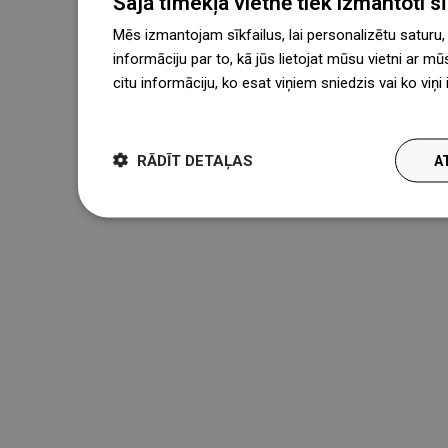
Šajā tīmekļa vietnē tiek izmantoti sīk
Mēs izmantojam sīkfailus, lai personalizētu saturu
informāciju par to, kā jūs lietojat mūsu vietni ar mū
citu informāciju, ko esat viņiem sniedzis vai ko viņ
więcej
RĀDĪT DETAĻAS
A