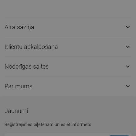
Salīdzināt
favorite_border
Iecienītākie
Salīdzināt
favorite_border
Iecienītākie
Ātra saziņa

Klientu apkalpošana

Noderīgas saites

Par mums

Jaunumi
Reģistrējieties biļetenam un esiet informēts.