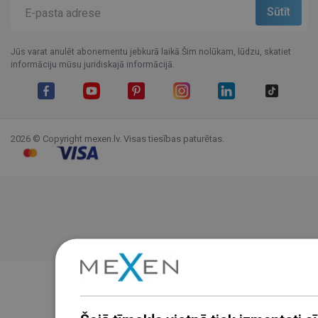
Jūs varat anulēt abonementu jebkurā laikā.Šim nolūkam, lūdzu, skatiet
informāciju mūsu juridiskajā informācijā.
Facebook
YouTube
Pinterest
Instagram
LinkedIn
TikTok
2026 © Copyright mexen.lv. Visas tiesības paturētas.