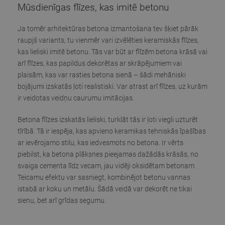
Mūsdienīgas flīzes, kas imitē betonu
Ja tomēr arhitektūras betona izmantošana tev šķiet pārāk
raupjš variants, tu vienmēr vari izvēlēties keramiskās flīzes,
kas lieliski imitē betonu. Tās var būt ar flīzēm betona krāsā vai
arī flīzes, kas papildus dekorētas ar skrāpējumiem vai
plaisām, kas var rasties betona sienā – šādi mehāniski
bojājumi izskatās ļoti realistiski. Var atrast arī flīzes, uz kurām
ir veidotas veidņu caurumu imitācijas.
Betona flīzes izskatās lieliski, turklāt tās ir ļoti viegli uzturēt
tīrībā. Tā ir iespēja, kas apvieno keramikas tehniskās īpašības
ar ievērojamo stilu, kas iedvesmots no betona. Ir vērts
piebilst, ka betona plāksnes pieejamas dažādās krāsās, no
svaiga cementa līdz vecam, jau vidēji oksidētam betonam.
Teicamu efektu var sasniegt, kombinējot betonu vannas
istabā ar koku un metālu. Šādā veidā var dekorēt ne tikai
sienu, bet arī grīdas segumu.