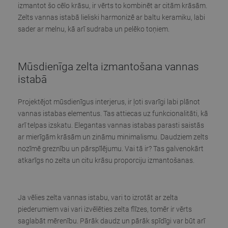
izmantot šo cēlo krāsu, ir vērts to kombinēt ar citām krāsām.
Zelts vannas istabā lieliski harmonizē ar baltu keramiku, labi
sader ar melnu, kā arī sudraba un pelēko toņiem.
Mūsdienīga zelta izmantošana vannas
istabā
Projektējot mūsdienīgus interjerus, ir ļoti svarīgi labi plānot
vannas istabas elementus. Tas attiecas uz funkcionalitāti, kā
arī telpas izskatu. Elegantas vannas istabas parasti saistās
ar mierīgām krāsām un zināmu minimalismu. Daudziem zelts
nozīmē greznību un pārspīlējumu. Vai tā ir? Tas galvenokārt
atkarīgs no zelta un citu krāsu proporciju izmantošanas.
Ja vēlies zelta vannas istabu, vari to izrotāt ar zelta
piederumiem vai vari izvēlēties zelta flīzes, tomēr ir vērts
saglabāt mērenību. Pārāk daudz un pārāk spīdīgi var būt arī