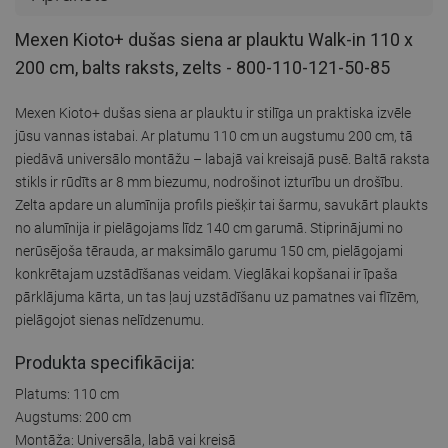
Mexen Kioto+ dušas siena ar plauktu Walk-in 110 x
200 cm, balts raksts, zelts - 800-110-121-50-85
Mexen Kioto+ dušas siena ar plauktu ir stilīga un praktiska izvēle
jūsu vannas istabai. Ar platumu 110 cm un augstumu 200 cm, tā
piedāvā universālo montāžu – labajā vai kreisajā pusē. Baltā raksta
stikls ir rūdīts ar 8 mm biezumu, nodrošinot izturību un drošību.
Zelta apdare un alumīnija profils piešķir tai šarmu, savukārt plaukts
no alumīnija ir pielāgojams līdz 140 cm garumā. Stiprinājumi no
nerūsējoša tērauda, ar maksimālo garumu 150 cm, pielāgojami
konkrētajam uzstādīšanas veidam. Vieglākai kopšanai ir īpaša
pārklājuma kārta, un tas ļauj uzstādīšanu uz pamatnes vai flīzēm,
pielāgojot sienas nelīdzenumu.
Produkta specifikācija:
Platums: 110 cm
Augstums: 200 cm
Montāža: Universāla, labā vai kreisā