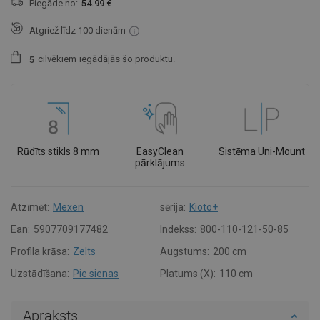
Piegāde no:
54.99 €
Atgriež līdz 100 dienām
cilvēkiem
iegādājās šo produktu.
5
Rūdīts stikls 8 mm
EasyClean
Sistēma Uni-Mount
pārklājums
Atzīmēt:
Mexen
sērija:
Kioto+
Ean:
5907709177482
Indekss:
800-110-121-50-85
Profila krāsa:
Zelts
Augstums:
200 cm
Uzstādīšana:
Pie sienas
Platums (X):
110 cm
Apraksts