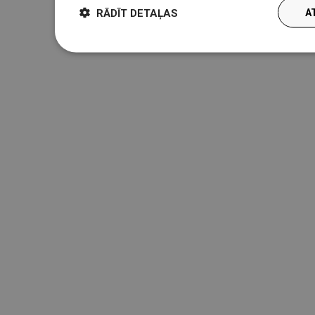
RĀDĪT DETAĻAS
A