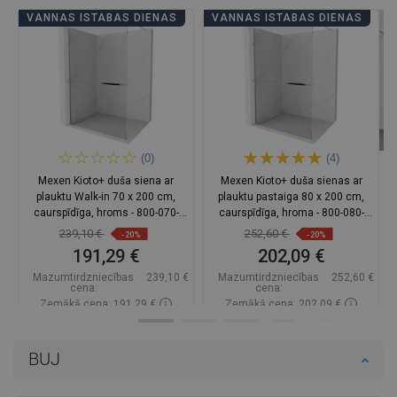
VANNAS ISTABAS DIENAS
VANNAS ISTABAS DIENAS
(0)
(4)
Mexen Kioto+ duša siena ar
Mexen Kioto+ duša sienas ar
plauktu Walk-in 70 x 200 cm,
plauktu pastaiga 80 x 200 cm,
caurspīdīga, hroms - 800-070-
caurspīdīga, hroma - 800-080-
121-01-00
121-01-00
239,10 €
252,60 €
-20%
-20%
191,29 €
202,09 €
Mazumtirdzniecības
239,10 €
Mazumtirdzniecības
252,60 €
cena:
cena:
Zemākā cena: 191,29 €
Zemākā cena: 202,09 €
Pieejamība:
Pieejamās vispirms
Pieejamība:
Pieejamās vispirms
BUJ
Ielikt grozā
Ielikt grozā
Salīdzināt
favorite_border
Iecienītākie
Salīdzināt
favorite_border
Iecienītākie