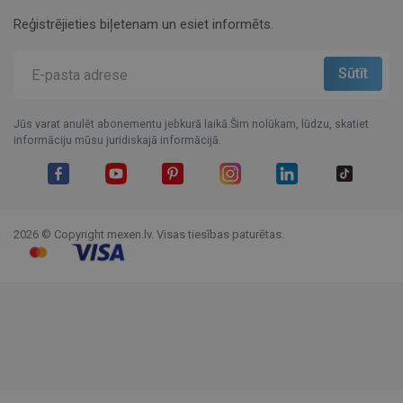
Reģistrējieties biļetenam un esiet informēts.
Jūs varat anulēt abonementu jebkurā laikā.Šim nolūkam, lūdzu, skatiet
informāciju mūsu juridiskajā informācijā.
Facebook
YouTube
Pinterest
Instagram
LinkedIn
TikTok
2026 © Copyright mexen.lv. Visas tiesības paturētas.