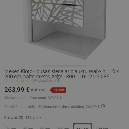
Mexen Kioto+ dušas siena ar plauktu Walk-in 110 x
200 cm, balts raksts, zelts - 800-110-121-50-85
(0)
(0)
Jautājumi
263,99 €
19,98%
(t.sk. PVN)
Mazumtirdzniecības cena:
329,90 €
Zemākā cena pēdējo 30 dienu laikā
pirms atlaides: 263,99 €
Platums (X)
- 110 cm