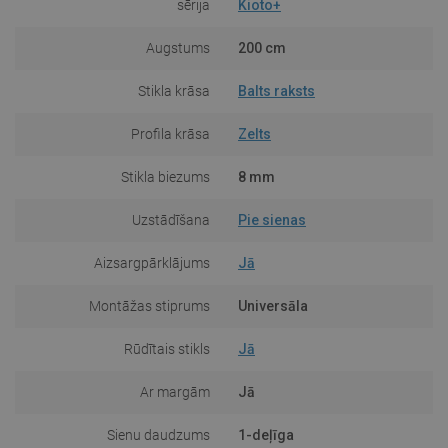
sērija
Kioto+
Augstums
200 cm
Stikla krāsa
Balts raksts
Profila krāsa
Zelts
Stikla biezums
8 mm
Uzstādīšana
Pie sienas
Aizsargpārklājums
Jā
Montāžas stiprums
Universāla
Rūdītais stikls
Jā
Ar margām
Jā
Sienu daudzums
1-deļīga