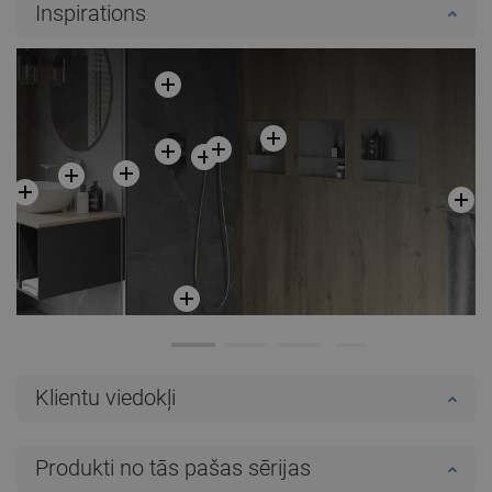
Ielikt grozā
Inspirations
Salīdzināt
favorite_border
Iecienītākie
Salīdzināt
favorite_border
Iecienītākie
Klientu viedokļi
Produkti no tās pašas sērijas