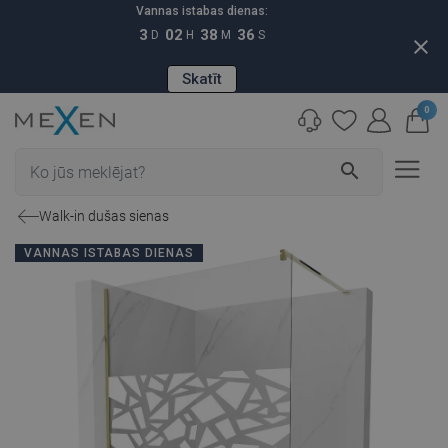
Vannas istabas dienas:
3
02
38
35
D
H
M
S
close
Skatīt
0
search
Walk-in dušas sienas
VANNAS ISTABAS DIENAS