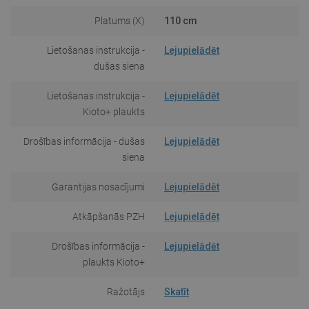
Platums (X)
110 cm
Lietošanas instrukcija -
Lejupielādēt
dušas siena
Lietošanas instrukcija -
Lejupielādēt
Kioto+ plaukts
Drošības informācija - dušas
Lejupielādēt
siena
Garantijas nosacījumi
Lejupielādēt
Atkāpšanās PZH
Lejupielādēt
Drošības informācija -
Lejupielādēt
plaukts Kioto+
Ražotājs
Skatīt