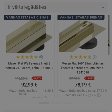
Ir vērts iegādāties
VANNAS ISTABAS DIENAS
VANNAS ISTABAS DIENAS
(5)
(6)
Mexen Flat Wall sienas lineārā
Mexen Flat 360° Slim rotācijas
noteka 2v1 90 cm, zelta - 1530090
lineārais noteces 90 cm, zelta -
1541090
116,20 €
97,70 €
-19,97%
-19,97%
92,99 €
78,19 €
Mazumtirdzniecības
116,20 €
Mazumtirdzniecības cena:
97,70 €
cena:
Zemākā cena: 78,19 €
Zemākā cena: 92,99 €
Pieejamība:
Pieejamās vispirms
Pieejamība:
Pieejamās vispirms
Ielikt grozā