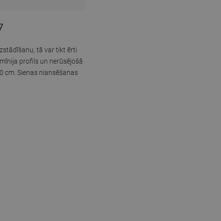
7
tādīšanu, tā var tikt ērti
lumīnija profils un nerūsējošā
140 cm. Sienas niansēšanas