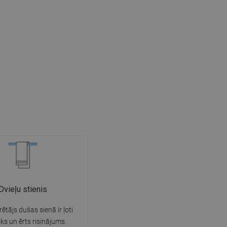
Dvieļu stienis
rētājs dušas sienā ir ļoti
sks un ērts risinājums.