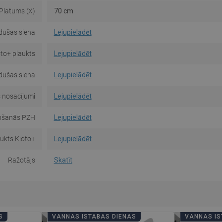
Platums (X)
70 cm
 dušas siena
Lejupielādēt
oto+ plaukts
Lejupielādēt
 dušas siena
Lejupielādēt
 nosacījumi
Lejupielādēt
pšanās PZH
Lejupielādēt
aukts Kioto+
Lejupielādēt
Ražotājs
Skatīt
S
VANNAS ISTABAS DIENAS
VANNAS IS