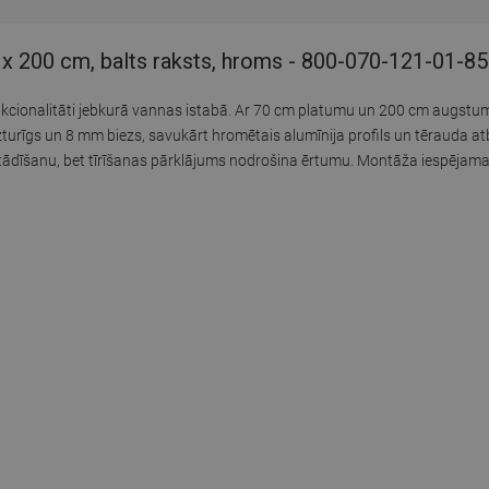
 x 200 cm, balts raksts, hroms - 800-070-121-01-85
cionalitāti jebkurā vannas istabā. Ar 70 cm platumu un 200 cm augstumu,
izturīgs un 8 mm biezs, savukārt hromētais alumīnija profils un tērauda atb
stādīšanu, bet tīrīšanas pārklājums nodrošina ērtumu. Montāža iespējama 