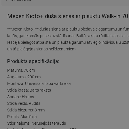
Mexen Kioto+ duša sienas ar plauktu Walk-in 70
**Mexen Kioto+** dušas siena ar plauktu piedāvā elegantumu un funk
labās, gan kreisās puses uzstādīšanai. Baltā raksta rūdītais stikls ir 
Iespēja pielāgot atbalsta un plaukta garumu atvieglo individuālu uz
un tā pielāgojas sienas nelīdzenumiem.
Produkta specifikācija:
Platums: 70 cm
Augstums: 200 cm
Montāža: Universāla, labā vai kreisā
Stikla krāsa: Balts raksts
Apdare: Hroms
Stikla veids: Rūdīts
Stikla biezums: 8 mm
Profils: Alumīnija
Stiprinājums: Nerūsējošs tērauds