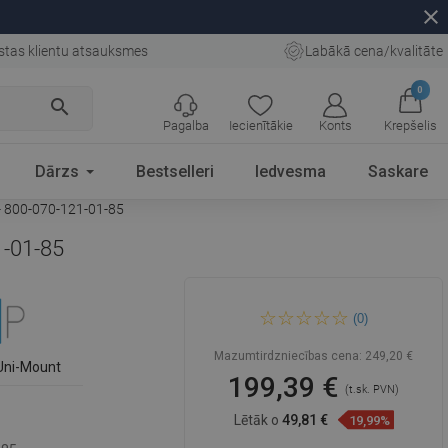
close
stas klientu atsauksmes
Labākā cena/kvalitāte
0
search
Pagalba
Iecienītākie
Konts
Krepšelis
Dārzs
Bestselleri
Iedvesma
Saskare
 - 800-070-121-01-85
1-01-85
Mexen Kioto+ duša sienas ar
(0)
plauktu Walk-in 70 x 200 cm,
balts raksts, hroms - 800-070-
121-01-85
Mazumtirdzniecības cena:
249,20 €
Uni-Mount
199,39 €
(t.sk. PVN)
Lētāk o
49,81 €
19,99%