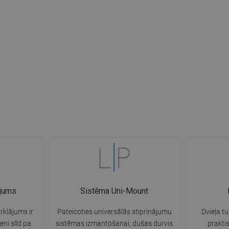
ājums
Sistēma Uni-Mount
rklājums ir
Pateicoties universālās stiprinājumu
Dvieļa tu
eni slīd pa
sistēmas izmantošanai, dušas durvis
prakti