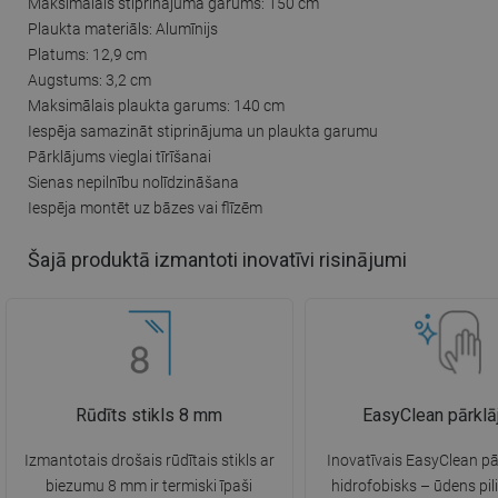
Maksimālais stiprinājuma garums: 150 cm
Plaukta materiāls: Alumīnijs
Platums: 12,9 cm
Augstums: 3,2 cm
Maksimālais plaukta garums: 140 cm
Iespēja samazināt stiprinājuma un plaukta garumu
Pārklājums vieglai tīrīšanai
Sienas nepilnību nolīdzināšana
Iespēja montēt uz bāzes vai flīzēm
Šajā produktā izmantoti inovatīvi risinājumi
Rūdīts stikls 8 mm
EasyClean pārkl
Izmantotais drošais rūdītais stikls ar
Inovatīvais EasyClean pā
biezumu 8 mm ir termiski īpaši
hidrofobisks – ūdens pili