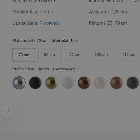
Ean:
5907709168879
Indekss:
800-070-121-01
Profila krāsa:
Hroms
Augstums:
200 cm
Uzstādīšana:
Pie sienas
Platums (X):
70 cm
Platums (X)
- 70 cm
- (
skatīt vairāk
+3
)
80 cm
90 cm
100 cm
110 cm
70 cm
Profila krāsa
- Hroms
- (
skatīt vairāk
+2
)