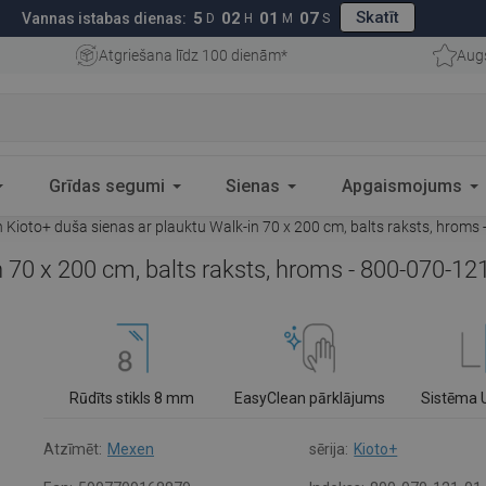
Skatīt
5
02
01
06
Vannas istabas dienas:
D
H
M
S
Atgriešana līdz 100 dienām*
Aug
Grīdas segumi
Sienas
Apgaismojums
Kioto+ duša sienas ar plauktu Walk-in 70 x 200 cm, balts raksts, hroms
 70 x 200 cm, balts raksts, hroms - 800-070-12
Rūdīts stikls 8 mm
EasyClean pārklājums
Sistēma 
Atzīmēt:
Mexen
sērija:
Kioto+