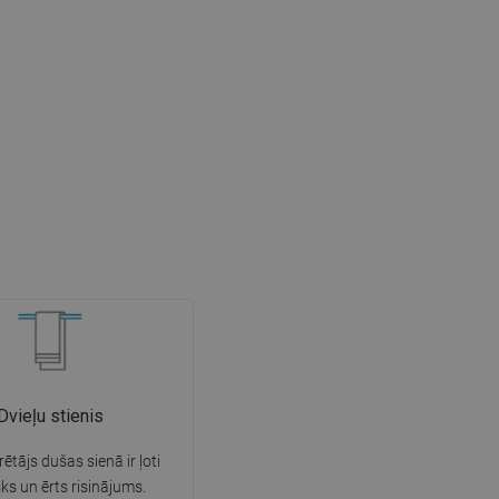
Dvieļu stienis
rētājs dušas sienā ir ļoti
sks un ērts risinājums.