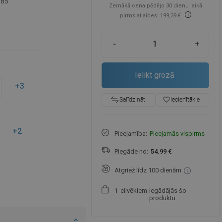
-85
Zemākā cena pēdējo 30 dienu laikā
pirms atlaides: 199,39 €
-
+
Ielikt grozā
+3
favorite_border
Iecienītākie
Salīdzināt
+2
Pieejamība:
Pieejamās vispirms
Piegāde no:
54.99 €
Atgriež līdz 100 dienām
cilvēkiem
iegādājās šo
1
produktu.