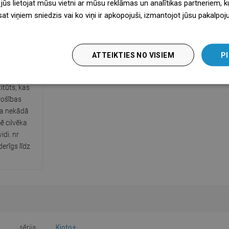
 jūs lietojat mūsu vietni ar mūsu reklāmas un analītikas partneriem, ku
sat viņiem sniedzis vai ko viņi ir apkopojuši, izmantojot jūsu pakalpo
ts PZH
ATTEIKTIES NO VISIEM
PI
o izsniedzis
itūts, kas
rošības
ka nekādā
ē cilvēka
idi. nr
erīgs līdz
sērija
Kioto+