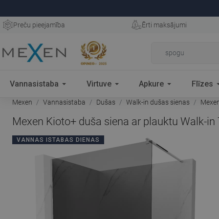
Preču pieejamība
Ērti maksājumi
Vannasistaba
Virtuve
Apkure
Flīzes
Mexen
Vannasistaba
Dušas
Walk-in dušas sienas
Mexen 
Mexen Kioto+ duša siena ar plauktu Walk-in 
VANNAS ISTABAS DIENAS