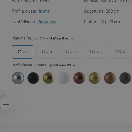
Ean:
5907709168824
Indekss:
800-070-121-01
Profila krāsa:
Hroms
Augstums:
200 cm
Uzstādīšana:
Pie sienas
Platums (X):
70 cm
Platums (X)
- 70 cm
- (
skatīt vairāk
+3
)
80 cm
90 cm
100 cm
110 cm
70 cm
Profila krāsa
- Hroms
- (
skatīt vairāk
+2
)