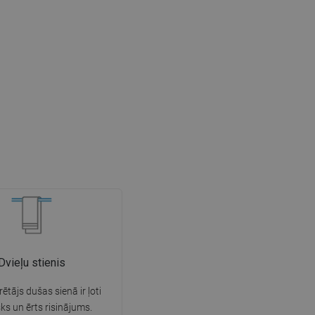
Dvieļu stienis
rētājs dušas sienā ir ļoti
sks un ērts risinājums.