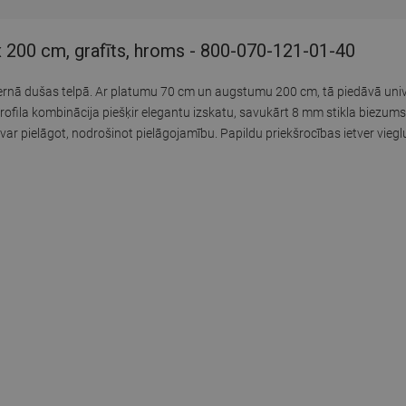
x 200 cm, grafīts, hroms - 800-070-121-01-40
ernā dušas telpā. Ar platumu 70 cm un augstumu 200 cm, tā piedāvā uni
 profila kombinācija piešķir elegantu izskatu, savukārt 8 mm stikla biezu
ar pielāgot, nodrošinot pielāgojamību. Papildu priekšrocības ietver vieglu