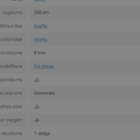
Augstums
200 cm
Stikla krāsa
Grafīts
rofila krāsa
Hroms
ikla biezums
8 mm
zstādīšana
Pie sienas
gpārklājums
Jā
s stiprums
Universāla
dītais stikls
Jā
Ar margām
Jā
u daudzums
1-deļīga