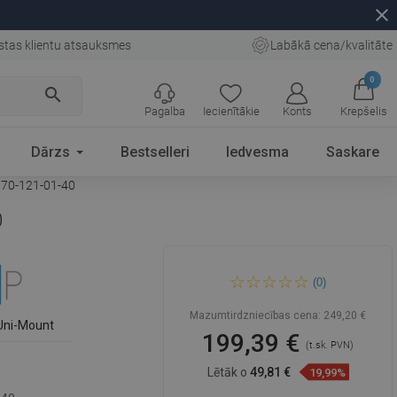
close
stas klientu atsauksmes
Labākā cena/kvalitāte
0
search
Pagalba
Iecienītākie
Konts
Krepšelis
Dārzs
Bestselleri
Iedvesma
Saskare
-070-121-01-40
0
Mexen Kioto+ duša siena ar
(0)
plauktu Walk-in 70 x 200 cm,
grafīts, hroms - 800-070-121-
01-40
Mazumtirdzniecības cena:
249,20 €
Uni-Mount
199,39 €
(t.sk. PVN)
Lētāk o
49,81 €
19,99%