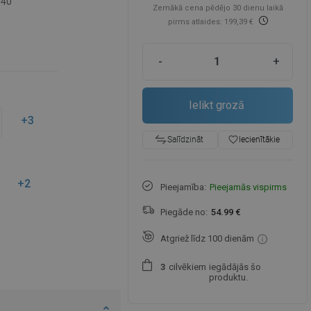
-40
Zemākā cena pēdējo 30 dienu laikā
pirms atlaides: 199,39 €
-
+
Ielikt grozā
+3
favorite_border
Iecienītākie
Salīdzināt
+2
Pieejamība:
Pieejamās vispirms
Piegāde no:
54.99 €
Atgriež līdz 100 dienām
cilvēkiem
iegādājās šo
3
produktu.