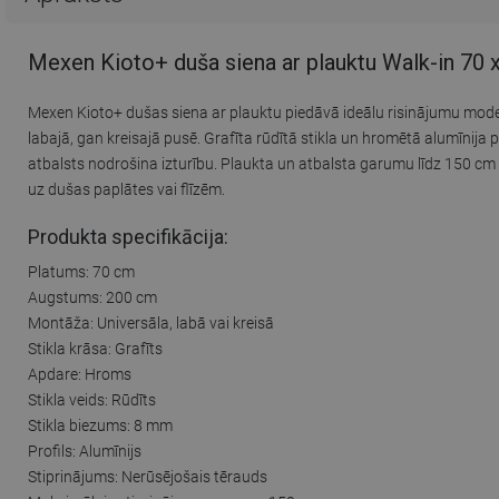
Mexen Kioto+ duša siena ar plauktu Walk-in 70 
Mexen Kioto+ dušas siena ar plauktu piedāvā ideālu risinājumu mod
labajā, gan kreisajā pusē. Grafīta rūdītā stikla un hromētā alumīnija
atbalsts nodrošina izturību. Plaukta un atbalsta garumu līdz 150 cm v
uz dušas paplātes vai flīzēm.
Produkta specifikācija:
Platums: 70 cm
Augstums: 200 cm
Montāža: Universāla, labā vai kreisā
Stikla krāsa: Grafīts
Apdare: Hroms
Stikla veids: Rūdīts
Stikla biezums: 8 mm
Profils: Alumīnijs
Stiprinājums: Nerūsējošais tērauds