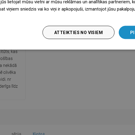
 jūs lietojat mūsu vietni ar mūsu reklāmas un analītikas partneriem, ku
sat viņiem sniedzis vai ko viņi ir apkopojuši, izmantojot jūsu pakalpo
ts PZH
ATTEIKTIES NO VISIEM
PI
o izsniedzis
itūts, kas
rošības
ka nekādā
ē cilvēka
idi. nr
erīgs līdz
sērija
Kioto+