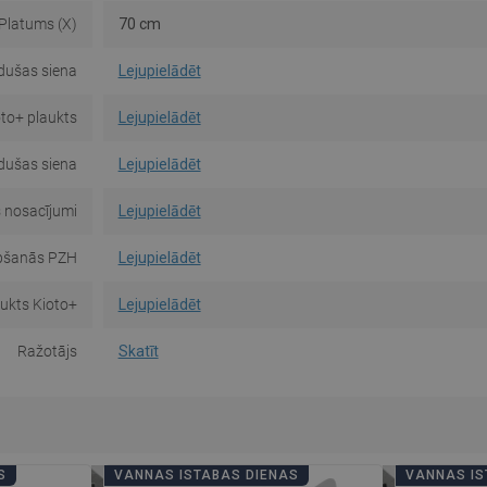
Platums (X)
70 cm
 dušas siena
Lejupielādēt
oto+ plaukts
Lejupielādēt
 dušas siena
Lejupielādēt
 nosacījumi
Lejupielādēt
pšanās PZH
Lejupielādēt
aukts Kioto+
Lejupielādēt
Ražotājs
Skatīt
S
VANNAS ISTABAS DIENAS
VANNAS IS