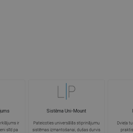
ājums
Sistēma Uni-Mount
rklājums ir
Pateicoties universālās stiprinājumu
Dvieļa tu
eni slīd pa
sistēmas izmantošanai, dušas durvis
prakti