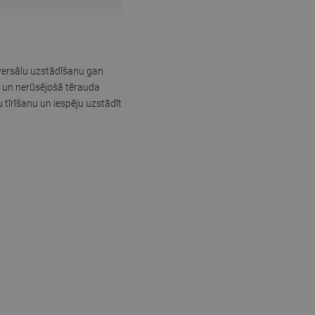
versālu uzstādīšanu gan
ms un nerūsējošā tērauda
 tīrīšanu un iespēju uzstādīt