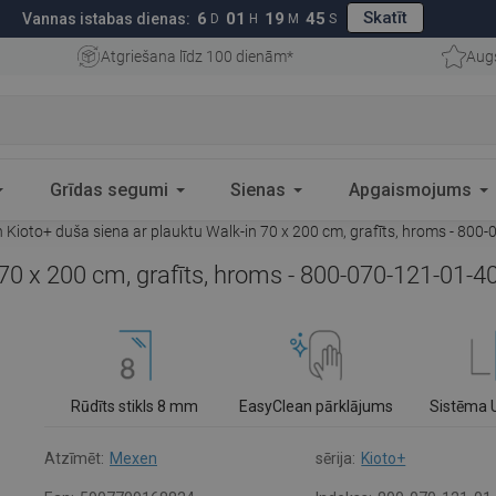
Skatīt
6
01
19
44
Vannas istabas dienas:
D
H
M
S
Atgriešana līdz 100 dienām*
Aug
Grīdas segumi
Sienas
Apgaismojums
Kioto+ duša siena ar plauktu Walk-in 70 x 200 cm, grafīts, hroms - 800
70 x 200 cm, grafīts, hroms - 800-070-121-01-4
Rūdīts stikls 8 mm
EasyClean pārklājums
Sistēma 
Atzīmēt:
Mexen
sērija:
Kioto+