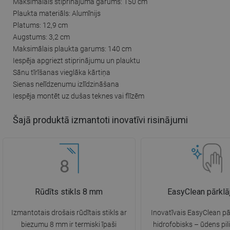
Maksimālais stiprinājuma garums: 150 cm
Plaukta materiāls: Alumīnijs
Platums: 12,9 cm
Augstums: 3,2 cm
Maksimālais plaukta garums: 140 cm
Iespēja apgriezt stiprinājumu un plauktu
Sānu tīrīšanas vieglāka kārtiņa
Sienas nelīdzenumu izlīdzināšana
Iespēja montēt uz dušas teknes vai flīzēm
Šajā produktā izmantoti inovatīvi risinājumi
Rūdīts stikls 8 mm
EasyClean pārkl
Izmantotais drošais rūdītais stikls ar
Inovatīvais EasyClean pā
biezumu 8 mm ir termiski īpaši
hidrofobisks – ūdens pili