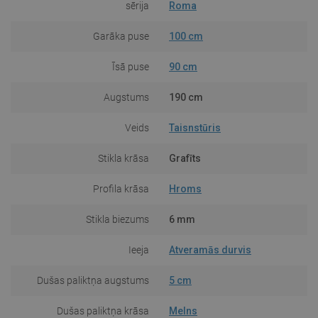
sērija
Roma
Garāka puse
100 cm
Īsā puse
90 cm
Augstums
190 cm
Veids
Taisnstūris
Stikla krāsa
Grafīts
Profila krāsa
Hroms
Stikla biezums
6 mm
Ieeja
Atveramās durvis
Dušas paliktņa augstums
5 cm
Dušas paliktņa krāsa
Melns