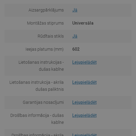
Aizsargpārklājums
Jā
Montāžas stiprums
Universāla
Rūdītais stikls
Jā
Ieejas platums (mm)
602
Lietošanas instrukcijas -
Lejupielādēt
dušas kabīne
Lietošanas instrukcija - akrila
Lejupielādēt
dušas paliktnis
Garantijas nosacījumi
Lejupielādēt
Drošības informācija - dušas
Lejupielādēt
kabīne
Drošības informācija - akrila
Lejupielādēt