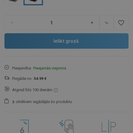
favorite_border
-
+
Ielikt grozā
Pieejamība:
Pieejamās vispirms
Piegāde no:
54.99 €
Atgriež līdz 100 dienām
cilvēkiem
iegādājās šo produktu.
3