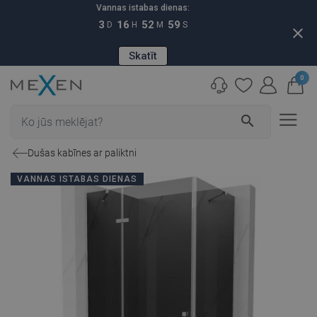
Vannas istabas dienas:
3
16
52
58
D
H
M
S
close
Skatīt
0
search
Dušas kabīnes ar paliktni
VANNAS ISTABAS DIENAS