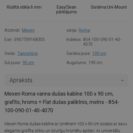
Rūdītā stikla 6 mm
EasyClean
Sistēma Uni-Mount
pārklājums
Atzīmēt:
Mexen
sērija:
Roma
Ean:
5907709168305
Indekss:
854-100-090-01-40-
4070
Veids:
Taisnstūris
Garāka puse:
100 cm
Īsā puse:
90 cm
Augstums:
190 cm
Apraksts
Mexen Roma vanna dušas kabīne 100 x 90 cm,
grafīts, hroms + Flat dušas paliktnis, melns - 854-
100-090-01-40-4070
Mexen Roma dušas kabīne ar izmēriem 100 x 90 cm izceļas ar savu
eleganto grafīta stiklu un izturīgu hromētu apdari. Ar universālu