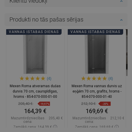
Klientu viedokļi
Produkti no tās pašas sērijas
VANNAS ISTABAS DIENAS
VANNAS ISTABAS DIENAS
(4)
(4)
Mexen Roma atveramas dušas
Mexen Roma vannas durvis uz
durvis 70 cm, caurspīdīgas,
eņģēm 70 cm, grafīts, hroms -
hroms - 854-070-000-01-00
854-070-000-01-40
205,40 €
212,10 €
-19,97%
-20%
164,39 €
169,69 €
Mazumtirdzniecības
205,40 €
Mazumtirdzniecības
212,10 €
cena:
cena:
Zemākā cena: 164,39 €
Zemākā cena: 169,69 €