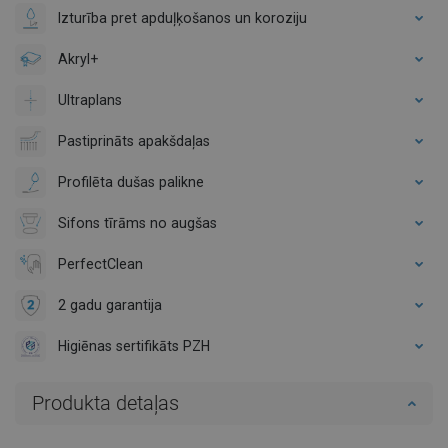
Izturība pret apduļķošanos un koroziju
Akryl+
Ultraplans
Pastiprināts apakšdaļas
Profilēta dušas palikne
Sifons tīrāms no augšas
PerfectClean
2 gadu garantija
Higiēnas sertifikāts PZH
Produkta detaļas