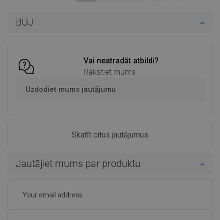
Pieejamība:
Pieejamās vispirms
Pieejamība:
Pieejamās vispirms
BUJ
Ielikt grozā
Ielikt grozā
Salīdzināt
favorite_border
Iecienītākie
Salīdzināt
favorite_border
Iecienītākie
Vai neatradāt atbildi?
Rakstiet mums
Uzdodiet mums jautājumu
Skatīt citus jautājumus
Jautājiet mums par produktu