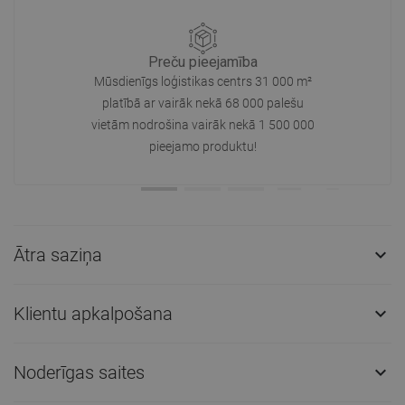
Preču pieejamība
Mūsdienīgs loģistikas centrs 31 000 m²
platībā ar vairāk nekā 68 000 palešu
vietām nodrošina vairāk nekā 1 500 000
pieejamo produktu!
Ātra saziņa

Klientu apkalpošana

Noderīgas saites
