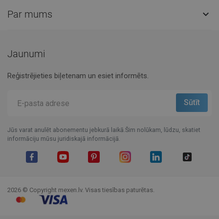
Par mums

Jaunumi
Reģistrējieties biļetenam un esiet informēts.
Jūs varat anulēt abonementu jebkurā laikā.Šim nolūkam, lūdzu, skatiet
informāciju mūsu juridiskajā informācijā.
Facebook
YouTube
Pinterest
Instagram
LinkedIn
TikTok
2026 © Copyright mexen.lv. Visas tiesības paturētas.