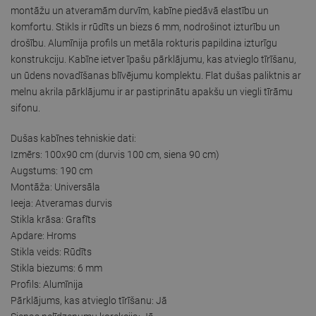
montāžu un atveramām durvīm, kabīne piedāvā elastību un
komfortu. Stikls ir rūdīts un biezs 6 mm, nodrošinot izturību un
drošību. Alumīnija profils un metāla rokturis papildina izturīgu
konstrukciju. Kabīne ietver īpašu pārklājumu, kas atvieglo tīrīšanu,
un ūdens novadīšanas blīvējumu komplektu. Flat dušas paliktnis ar
melnu akrila pārklājumu ir ar pastiprinātu apakšu un viegli tīrāmu
sifonu.
Dušas kabīnes tehniskie dati:
Izmērs: 100x90 cm (durvis 100 cm, siena 90 cm)
Augstums: 190 cm
Montāža: Universāla
Ieeja: Atveramas durvis
Stikla krāsa: Grafīts
Apdare: Hroms
Stikla veids: Rūdīts
Stikla biezums: 6 mm
Profils: Alumīnija
Pārklājums, kas atvieglo tīrīšanu: Jā