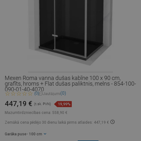
Mexen Roma vanna dušas kabīne 100 x 90 cm,
grafīts, hroms + Flat dušas paliktnis, melns - 854-100-
090-01-40-4070
(0)
(0)
Jautājumi
447,19 €
19,99%
(t.sk. PVN)
Mazumtirdzniecības cena:
558,90 €
Zemākā cena pēdējo 30 dienu laikā
pirms atlaides: 447,19 €
Garāka puse
- 100 cm