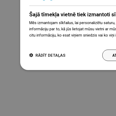
Šajā tīmekļa vietnē tiek izmantoti sīk
Mēs izmantojam sīkfailus, lai personalizētu saturu
informāciju par to, kā jūs lietojat mūsu vietni ar mū
citu informāciju, ko esat viņiem sniedzis vai ko viņ
więcej
RĀDĪT DETAĻAS
A