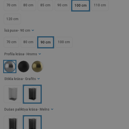
70 cm
80 cm
85 cm
90 cm
110 cm
100 cm
120 cm
Īsā puse
- 90 cm
70 cm
80 cm
100 cm
90 cm
Profila krāsa
- Hroms
Stikla krāsa
- Grafīts
Dušas paliktņa krāsa
- Melns