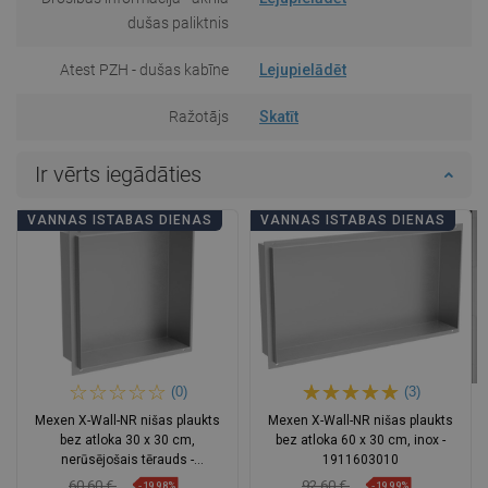
dušas paliktnis
Atest PZH - dušas kabīne
Lejupielādēt
Ražotājs
Skatīt
Ir vērts iegādāties
VANNAS ISTABAS DIENAS
VANNAS ISTABAS DIENAS
(0)
(3)
Mexen X-Wall-NR nišas plaukts
Mexen X-Wall-NR nišas plaukts
bez atloka 30 x 30 cm,
bez atloka 60 x 30 cm, inox -
nerūsējošais tērauds -
1911603010
1911303010
60,60 €
92,60 €
-19,98%
-19,99%