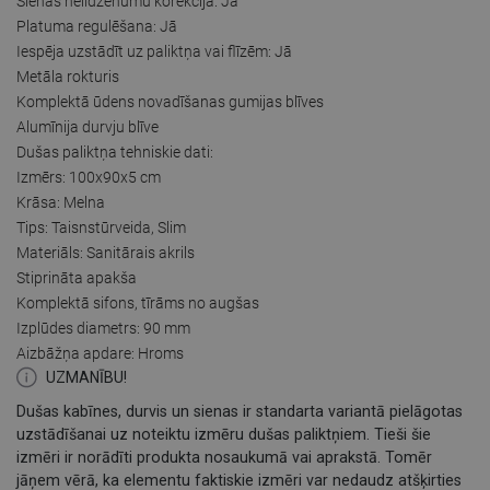
Sienas nelīdzenumu korekcija: Jā
Platuma regulēšana: Jā
Iespēja uzstādīt uz paliktņa vai flīzēm: Jā
Metāla rokturis
Komplektā ūdens novadīšanas gumijas blīves
Alumīnija durvju blīve
Dušas paliktņa tehniskie dati:
Izmērs: 100x90x5 cm
Krāsa: Melna
Tips: Taisnstūrveida, Slim
Materiāls: Sanitārais akrils
Stiprināta apakša
Komplektā sifons, tīrāms no augšas
Izplūdes diametrs: 90 mm
Aizbāžņa apdare: Hroms
UZMANĪBU!
Dušas kabīnes, durvis un sienas ir standarta variantā pielāgotas
uzstādīšanai uz noteiktu izmēru dušas paliktņiem. Tieši šie
izmēri ir norādīti produkta nosaukumā vai aprakstā. Tomēr
jāņem vērā, ka elementu faktiskie izmēri var nedaudz atšķirties