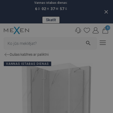
Vannas istabas dienas:
6
02
37
56
D
H
M
S
close
Skatīt
0
search
Dušas kabīnes ar paliktni
VANNAS ISTABAS DIENAS