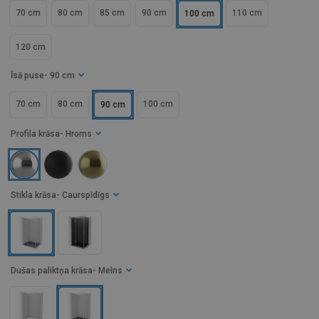
70 cm
80 cm
85 cm
90 cm
110 cm
100 cm
120 cm
Īsā puse
- 90 cm
70 cm
80 cm
100 cm
90 cm
Profila krāsa
- Hroms
Stikla krāsa
- Caurspīdīgs
Dušas paliktņa krāsa
- Melns