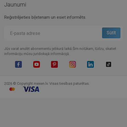
Jaunumi
Reģistrējieties biļetenam un esiet informēts.
Jūs varat anulēt abonementu jebkurā laikā.Šim nolūkam, lūdzu, skatiet
informāciju mūsu juridiskajā informācijā.
Facebook
YouTube
Pinterest
Instagram
LinkedIn
TikTok
2026 © Copyright mexen.lv. Visas tiesības paturētas.