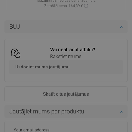
Mazumtirdzniecības cena:
205,40 €
Zemākā cena: 164,39 €
Pieejamība:
Pieejamās vispirms
Ielikt grozā
BUJ
Salīdzināt
favorite_border
Iecienītākie
Vai neatradāt atbildi?
Rakstiet mums
Uzdodiet mums jautājumu
Skatīt citus jautājumus
Jautājiet mums par produktu