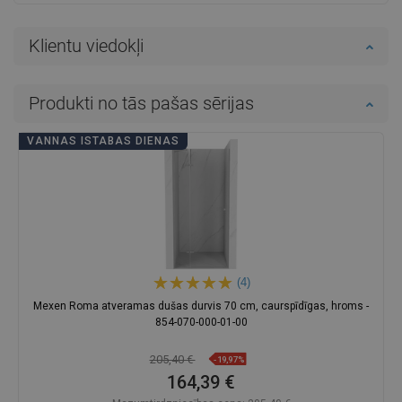
Klientu viedokļi
Produkti no tās pašas sērijas
VANNAS ISTABAS DIENAS
(4)
Mexen Roma atveramas dušas durvis 70 cm, caurspīdīgas, hroms -
854-070-000-01-00
205,40 €
-19,97%
164,39 €