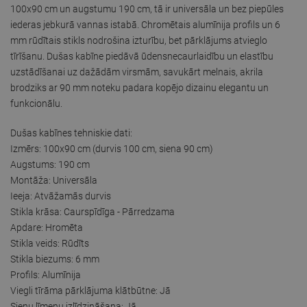
100x90 cm un augstumu 190 cm, tā ir universāla un bez piepūles
iederas jebkurā vannas istabā. Chromētais alumīnija profils un 6
mm rūdītais stikls nodrošina izturību, bet pārklājums atvieglo
tīrīšanu. Dušas kabīne piedāvā ūdensnecaurlaidību un elastību
uzstādīšanai uz dažādām virsmām, savukārt melnais, akrila
brodziks ar 90 mm noteku padara kopējo dizainu elegantu un
funkcionālu.
Dušas kabīnes tehniskie dati:
Izmērs: 100x90 cm (durvis 100 cm, siena 90 cm)
Augstums: 190 cm
Montāža: Universāla
Ieeja: Atvāžamās durvis
Stikla krāsa: Caurspīdīga - Pārredzama
Apdare: Hromēta
Stikla veids: Rūdīts
Stikla biezums: 6 mm
Profils: Alumīnija
Viegli tīrāma pārklājuma klātbūtne: Jā
Sienu līmeņu izlīdzināšana: Jā