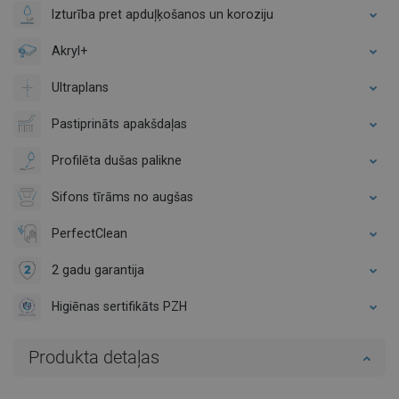
Izturība pret apduļķošanos un koroziju
Akryl+
Ultraplans
Pastiprināts apakšdaļas
Profilēta dušas palikne
Sifons tīrāms no augšas
PerfectClean
2 gadu garantija
Higiēnas sertifikāts PZH
Produkta detaļas