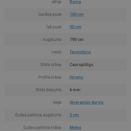
sērija
Roma
Garāka puse
100 cm
Īsā puse
90 cm
Augstums
190 cm
Veids
Taisnstūris
Stikla krāsa
Caurspīdīgs
Profila krāsa
Hroms
Stikla biezums
6 mm
Ieeja
Atveramās durvis
Dušas paliktņa augstums
5 cm
Dušas paliktņa krāsa
Melns