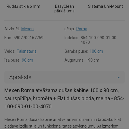
Rūdītā stikla 6 mm
EasyClean
Sistēma Uni-Mount
pārklājums
Atzīmēt:
Mexen
sērija:
Roma
Ean:
5907709167759
Indekss:
854-100-090-01-00-
4070
Veids:
Taisnstūris
Garāka puse:
100 cm
Īsā puse:
90 cm
Augstums:
190 cm
Apraksts
Mexen Roma atvāžama dušas kabīne 100 x 90 cm,
caurspīdīga, hromēta + Flat dušas bļoda, melna - 854-
100-090-01-00-4070
Mexen Roma dušas kabīne ar atveramām durvīm un brodziku Flat
piedāvā izcilu stila un funkcionalitātes apvienojumu. Ar izmēriem