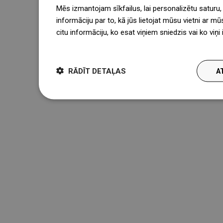
Mēs izmantojam sīkfailus, lai personalizētu saturu
informāciju par to, kā jūs lietojat mūsu vietni ar mū
citu informāciju, ko esat viņiem sniedzis vai ko viņ
więcej
RĀDĪT DETAĻAS
A