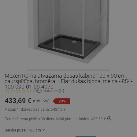
Mexen Roma atvāžama dušas kabīne 100 x 90 cm,
caurspīdīga, hromēta + Flat dušas bļoda, melna - 854-
100-090-01-00-4070
(0)
(0)
Jautājumi
433,69 €
20%
(t.sk. PVN)
Mazumtirdzniecības cena:
542,10 €
Zemākā cena pēdējo 30 dienu laikā
pirms atlaides: 433,69 €
Garāka puse
- 100 cm