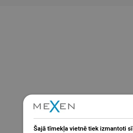
Šajā tīmekļa vietnē tiek izmantoti sīk