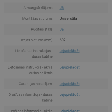
Aizsargpārklājums
Jā
Montāžas stiprums
Universāla
Rūdītais stikls
Jā
Ieejas platums (mm)
602
Lietošanas instrukcijas -
Lejupielādēt
dušas kabīne
Lietošanas instrukcija - akrila
Lejupielādēt
dušas paliktnis
Garantijas nosacījumi
Lejupielādēt
Drošības informācija - dušas
Lejupielādēt
kabīne
Drošības informācija - akrila
Lejupielādēt