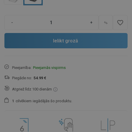
favorite_border
-
+
Ielikt grozā
Pieejamība:
Pieejamās vispirms
Piegāde no:
54.99 €
Atgriež līdz 100 dienām
1
cilvēkiem
iegādājās šo produktu.