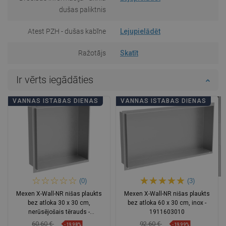
dušas paliktnis
Atest PZH - dušas kabīne
Lejupielādēt
Ražotājs
Skatīt
Ir vērts iegādāties
VANNAS ISTABAS DIENAS
VANNAS ISTABAS DIENAS
(0)
(3)
Mexen X-Wall-NR nišas plaukts
Mexen X-Wall-NR nišas plaukts
bez atloka 30 x 30 cm,
bez atloka 60 x 30 cm, inox -
nerūsējošais tērauds -
1911603010
1911303010
60,60 €
92,60 €
-19,98%
-19,99%