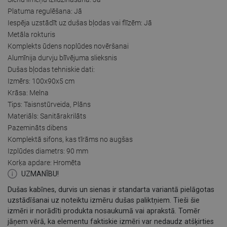
Platuma regulēšana: Jā
Iespēja uzstādīt uz dušas bļodas vai flīzēm: Jā
Metāla rokturis
Komplekts ūdens noplūdes novēršanai
Alumīnija durvju blīvējuma slieksnis
Dušas bļodas tehniskie dati:
Izmērs: 100x90x5 cm
Krāsa: Melna
Tips: Taisnstūrveida, Plāns
Materiāls: Sanitārakrilāts
Pazemināts dibens
Komplektā sifons, kas tīrāms no augšas
Izplūdes diametrs: 90 mm
Korķa apdare: Hromēta
UZMANĪBU!
Dušas kabīnes, durvis un sienas ir standarta variantā pielāgotas
uzstādīšanai uz noteiktu izmēru dušas paliktņiem. Tieši šie
izmēri ir norādīti produkta nosaukumā vai aprakstā. Tomēr
jāņem vērā, ka elementu faktiskie izmēri var nedaudz atšķirties