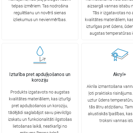
telpas izmēriem. Tas nodrošina
aizsargā vannas istabu 
regulēšanu un novērš sienas
Tās ir izgatavotas no
izliekumus un nevienmērības.
kvalitātes materiāliem, ka
izturīgas pret ūdens, ūde
augstas temperatūras i
Izturība pret apduļķošanos un
Akryl+
koroziju
Akrila izmantošana vanna
Produkts izgatavots no augstas
ļoti praktisks risinājums. 
kvalitātes materiāliem, kas izturīgi
uztur ūdens temperatūru
pret apduļķošanos un koroziju,
tās ātru atdzišanu. Tam 
tādējādi saglabājot savu pievilcīgo
akustiskās īpašības, ka
izskatu un funkcionalitāti ilgstošas
troksni vannas ist
lietošanas laikā, neatkarīgi no