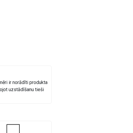
ēri ir norādīti produkta
jot uzstādīšanu tieši