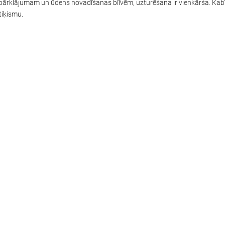
i pārklājumam un ūdens novadīšanas blīvēm, uzturēšana ir vienkārša. Kabī
tiķismu.