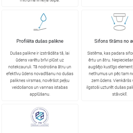
mitruma līmeņa telpā.
Profilēta dušas palikne
Sifons tīrāms no 
Dušas palikne ir izstrādāta tā, lai
Sistēma, kas padara sifo
ūdens varētu brīvi plūst uz
ērtu un ātru. Nepiecieš
notekcauruli. Tā nodrošina ātru un
augšējo kustīgo elemen
efektīvu ūdens novadīšanu no dušas
netīrumus un pēc tam n
paliknes virsmas, novēršot peļķu
zem ūdens. Vienkāršs v
veidošanos un vannas istabas
ilgstoši uzturēt dušas pali
applūšanu.
stāvoklī.