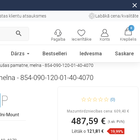
close
stas klientu atsauksmes
Labākā cena/kvalitāte
0
search
Pagalba
Iecienītākie
Konts
Krepšelis
Dārzs
Bestselleri
Iedvesma
Saskare
dušas pamatne, melna - 854-090-120-01-40-4070
melna - 854-090-120-01-40-4070
Mexen Roma 90 x 120 cm
(0)
verama dušas kabīne, grafīts,
hroms + plakanā dušas
pamatne, melna - 854-090-
Mazumtirdzniecības cena:
609,40 €
120-01-40-4070
Uni-Mount
487,59 €
(t.sk. PVN)
Lētāk o
121,81 €
19,99%