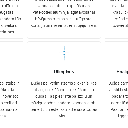
no plūdiem.
vannas istabu no applūšanas.
ar apdari,
 augstas
Pateicoties alumīnija izgatavošanai,
krāsu, p
s padara tās
blīvējuma slieksnis ir izturīgs pret
mūsdien
ns tvaika un
koroziju un mehāniskiem bojājumiem.
uzsverot
edarbību.
Ultraplans
Pasti
s istabā ir
Dušas paliktnim ir zems slieksnis, kas
Dušas pama
Akrils labi
atvieglo iekļūšanu un izkļūšanu no
ar stikla š
, novēršot
dušas. Tas piešķir telpai izcilu un
padara to 
piemīt arī
mūžīgu apdari, padarot vannas istabu
garantē d
s samazina
par ērtu un estētisku ikdienas atpūtas
Pastiprin
abā.
vietu.
ilgga