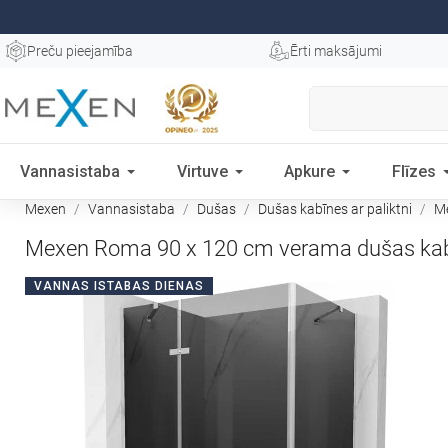
Preču pieejamība
Ērti maksājumi
Vannasistaba
Virtuve
Apkure
Flīzes
Mexen
Vannasistaba
Dušas
Dušas kabīnes ar paliktni
Me
Mexen Roma 90 x 120 cm verama dušas kabīn
VANNAS ISTABAS DIENAS