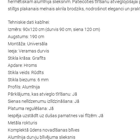
hermētiskam alumīnija slieksnim. Pateicoties tīrīšanu atvieglojošaja
stilīgs plakanais melnais akrila brodziks, nodrošinot eleganci un prak
Tehniskie dati kabīnei:
Izmērs: 90x120 cm (durvis 90 cm, siena 120 cm)
Augstums: 190 cm
Montāža: Universāla
Ieeja: Veramas durvis
Stikla krāsa: Grafīts
Apdare: Hroms
Stikla veids: Rūdīts
Stikla biezums: 6 mm
Profils: Alumīnija
Pārklājums, kas atvieglo tīrīšanu: Jā
Sienas nelīdzenumu izlīdzināšana: Jā
Platuma regulēšana: Jā
Iespēja uzstādīt uz dušas pamatnes vai flīzēm: Jā
Metāla rokturis
Komplektā ūdens novadīšanas blīves
Alumīnija durvju blīvējuma slieksnis