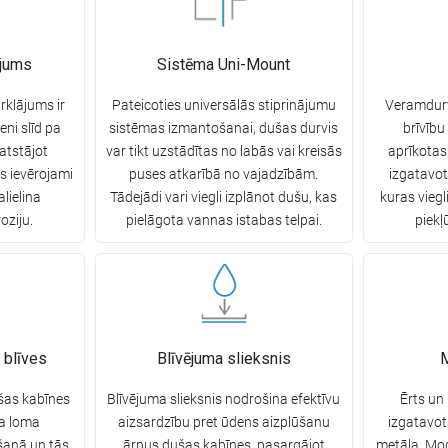
ājums
Sistēma Uni-Mount
rklājums ir
Pateicoties universālās stiprinājumu
Veramdurv
eni slīd pa
sistēmas izmantošanai, dušas durvis
brīvību 
eatstājot
var tikt uzstādītas no labās vai kreisās
aprīkotas
s ievērojami
puses atkarībā no vajadzībām.
izgatavot
alielina
Tādejādi vari viegli izplānot dušu, kas
kuras viegli
oziju.
pielāgota vannas istabas telpai.
piekļ
 blīves
Blīvējuma slieksnis
M
ušas kabīnes
Blīvējuma slieksnis nodrošina efektīvu
Ērts un
ka loma
aizsardzību pret ūdens aizplūšanu
izgatavot
šanā un tās
ārpus dušas kabīnes, pasargājot
metāla. Mo