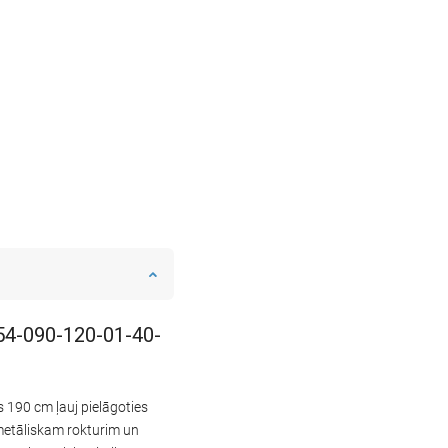
854-090-120-01-40-
190 cm ļauj pielāgoties
 metāliskam rokturim un