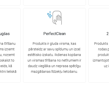
augšas
PerfectClean
2
na tīrīšanu
Produkts ir gluda virsma, kas
Produkts i
ams izņemt
pārsteidz ar savu spīdumu un izceļ
rodas 
tu, noņemt
estētisko izskatu. Ikdienas kopšana
produkt
oskalot to
un virsmas tīrīšana no netīrumiem ir
izmantojot
eids, kā
daudz vieglāka un neprasa spēcīgu
uz 
ktni lieliskā
mazgāšanas līdzekļu lietošanu.