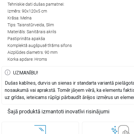
Tehniskie dati dušas pamatnei:
Izmērs: 90x120x5 cm
Krāsa: Melna
Tips: Taisnstūrveida, Slim
Materiāls: Sanitārais akrils
Pastiprināta apakša
Komplektā augšpusē tīrāms sifons
Aizplūdes diametrs: 90 mm
Korka apdare: Hroms
UZMANĪBU!
Dušas kabīnes, durvis un sienas ir standarta variantā pielāgota
nosaukumā vai aprakstā. Tomēr jāņem vērā, ka elementu faktis
uz grīdas, ieteicams rūpīgi pārbaudīt ārējos izmērus un elem
Šajā produktā izmantoti inovatīvi risinājumi