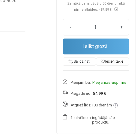
-40-4070
Zemākā cena pēdējo 30 dienu laikā
pirms atlaides: 487,59 €
-
+
Ielikt grozā
favorite_border
Iecienītākie
Salīdzināt
Pieejamība:
Pieejamās vispirms
Piegāde no:
54.99 €
Atgriež līdz 100 dienām
cilvēkiem
iegādājās šo
1
produktu.