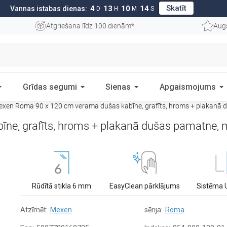
Skatīt
4
13
10
13
Vannas istabas dienas:
D
H
M
S
Atgriešana līdz 100 dienām*
Aug
Grīdas segumi
Sienas
Apgaismojums
xen Roma 90 x 120 cm verama dušas kabīne, grafīts, hroms + plakanā 
e, grafīts, hroms + plakanā dušas pamatne, 
Rūdītā stikla 6 mm
EasyClean pārklājums
Sistēma 
Atzīmēt:
Mexen
sērija:
Roma