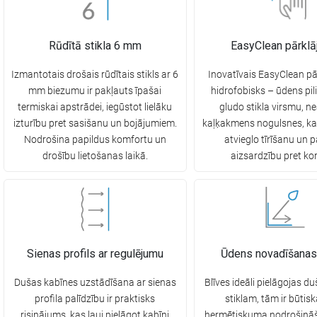
Rūdītā stikla 6 mm
EasyClean pārkl
Izmantotais drošais rūdītais stikls ar 6
Inovatīvais EasyClean pā
mm biezumu ir pakļauts īpašai
hidrofobisks – ūdens pili
termiskai apstrādei, iegūstot lielāku
gludo stikla virsmu, n
izturību pret sasišanu un bojājumiem.
kaļķakmens nogulsnes, ka
Nodrošina papildus komfortu un
atvieglo tīrīšanu un p
drošību lietošanas laikā.
aizsardzību pret kor
Sienas profils ar regulējumu
Ūdens novadīšanas
Dušas kabīnes uzstādīšana ar sienas
Blīves ideāli pielāgojas d
profila palīdzību ir praktisks
stiklam, tām ir būtis
risinājums, kas ļauj pielāgot kabīni
hermētiskuma nodrošinā