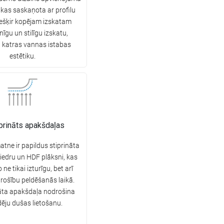
 kas saskaņota ar profilu
iešķir kopējam izskatam
īgu un stilīgu izskatu,
 katras vannas istabas
estētiku.
prināts apakšdaļas
tne ir papildus stiprināta
ķiedru un HDF plāksni, kas
ne tikai izturīgu, bet arī
rošību peldēšanās laikā.
āta apakšdaļa nodrošina
dēju dušas lietošanu.