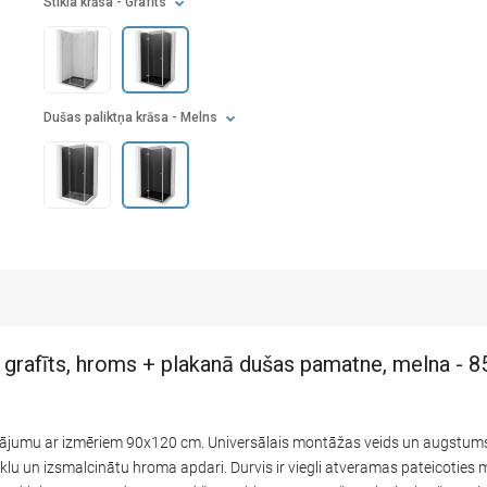
Stikla krāsa
- Grafīts
Dušas paliktņa krāsa
- Melns
rafīts, hroms + plakanā dušas pamatne, melna - 
jumu ar izmēriem 90x120 cm. Universālais montāžas veids un augstums 
stiklu un izsmalcinātu hroma apdari. Durvis ir viegli atveramas pateicoties