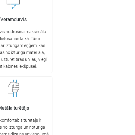
Veramdurvis
is nodrošina maksimālu
lietošanas laikā. Tās ir
 ar izturīgām eņģēm, kas
as no izturīga materiāla,
 uzturēt tīras un ļauj viegli
ūt kabīnes iekšpusei.
etāla turētājs
 komfortabls turētājs ir
s no izturīga un noturīga
derns dizains apvienojumā