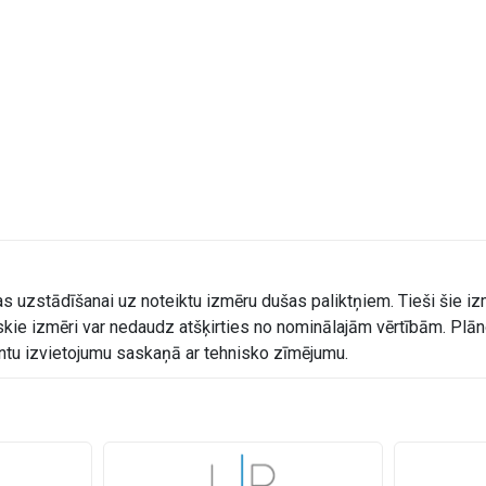
s uzstādīšanai uz noteiktu izmēru dušas paliktņiem. Tieši šie izm
kie izmēri var nedaudz atšķirties no nominālajām vērtībām. Plāno
entu izvietojumu saskaņā ar tehnisko zīmējumu.