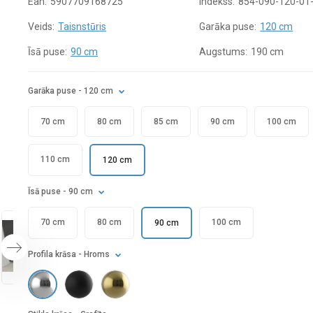
Ean:
5907709168725
Indekss:
854-090-120-01
Veids:
Taisnstūris
Garāka puse:
120 cm
Īsā puse:
90 cm
Augstums:
190 cm
Garāka puse
- 120 cm
70 cm
80 cm
85 cm
90 cm
100 cm
110 cm
120 cm
Īsā puse
- 90 cm
70 cm
80 cm
100 cm
90 cm
Profila krāsa
- Hroms