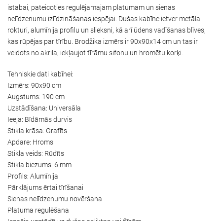
istabai, pateicoties regulējamajam platumam un sienas
nelīdzenumu izlīdzināšanas iespējai. Dušas kabīne ietver metāla
rokturi, alumīnija profilu un slieksni, kā arī ūdens vadīšanas blīves,
kas rūpējas par tīrību. Brodžika izmērs ir 90x90x14 cm un tas ir
veidots no akrila, iekļaujot tīrāmu sifonu un hromētu korķi.
Tehniskie dati kabīnei:
Izmērs: 90x90 cm
Augstums: 190 cm
Uzstādīšana: Universāla
Ieeja: Bīdāmās durvis
Stikla krāsa: Grafīts
Apdare: Hroms
Stikla veids: Rūdīts
Stikla biezums: 6 mm
Profils: Alumīnija
Pārklājums ērtai tīrīšanai
Sienas nelīdzenumu novēršana
Platuma regulēšana