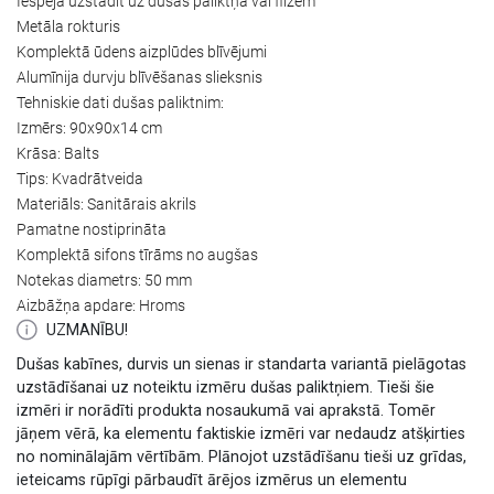
Iespēja uzstādīt uz dušas paliktņa vai flīzēm
Metāla rokturis
Komplektā ūdens aizplūdes blīvējumi
Alumīnija durvju blīvēšanas slieksnis
Tehniskie dati dušas paliktnim:
Izmērs: 90x90x14 cm
Krāsa: Balts
Tips: Kvadrātveida
Materiāls: Sanitārais akrils
Pamatne nostiprināta
Komplektā sifons tīrāms no augšas
Notekas diametrs: 50 mm
Aizbāžņa apdare: Hroms
UZMANĪBU!
Dušas kabīnes, durvis un sienas ir standarta variantā pielāgotas
uzstādīšanai uz noteiktu izmēru dušas paliktņiem. Tieši šie
izmēri ir norādīti produkta nosaukumā vai aprakstā. Tomēr
jāņem vērā, ka elementu faktiskie izmēri var nedaudz atšķirties
no nominālajām vērtībām. Plānojot uzstādīšanu tieši uz grīdas,
ieteicams rūpīgi pārbaudīt ārējos izmērus un elementu