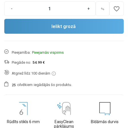
favorite_border
-
+
Ielikt grozā
Pieejamība:
Pieejamās vispirms
Piegāde no:
54.99 €
Atgriež līdz 100 dienām
cilvēkiem
iegādājās šo produktu.
2
5
Rūdīts stikls 6 mm
EasyClean
Bīdāmās durvis
pārklājums