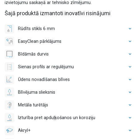
izvietojumu saskaņā ar tehnisko zīmējumu.
Šajā produktā izmantoti inovatīvi risinājumi
Rūdīts stikls 6 mm
EasyClean pārklājums
Bīdāmās durvis
Sienas profils ar regulējumu
Ūdens novadīšanas blīves
Blīvējuma slieksnis
Metāla turētājs
Izturība pret apduļķošanos un koroziju
Akryl+