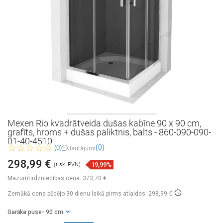
Mexen Rio kvadrātveida dušas kabīne 90 x 90 cm,
grafīts, hroms + dušas paliktnis, balts - 860-090-090-
01-40-4510
(0)
(0)
Jautājumi
298,99 €
19,99%
(t.sk. PVN)
Mazumtirdzniecības cena:
373,70 €
Zemākā cena pēdējo 30 dienu laikā
pirms atlaides: 298,99 €
Garāka puse
- 90 cm