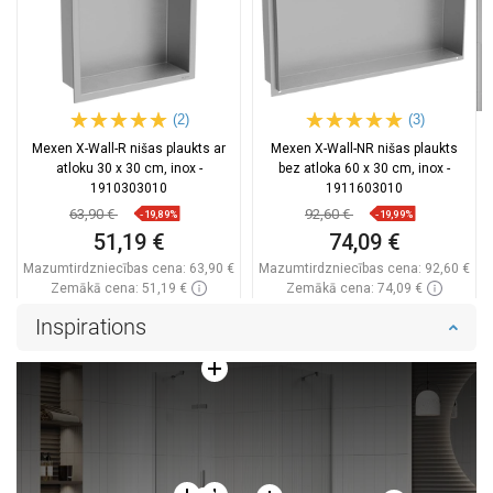
(2)
(3)
Mexen X-Wall-R nišas plaukts ar
Mexen X-Wall-NR nišas plaukts
atloku 30 x 30 cm, inox -
bez atloka 60 x 30 cm, inox -
1910303010
1911603010
63,90 €
92,60 €
-19,89%
-19,99%
51,19 €
74,09 €
Mazumtirdzniecības cena:
63,90 €
Mazumtirdzniecības cena:
92,60 €
Zemākā cena: 51,19 €
Zemākā cena: 74,09 €
Pieejamība:
Pieejamās vispirms
Pieejamība:
Pieejamās vispirms
Inspirations
Ielikt grozā
Ielikt grozā
Salīdzināt
favorite_border
Iecienītākie
Salīdzināt
favorite_border
Iecienītākie