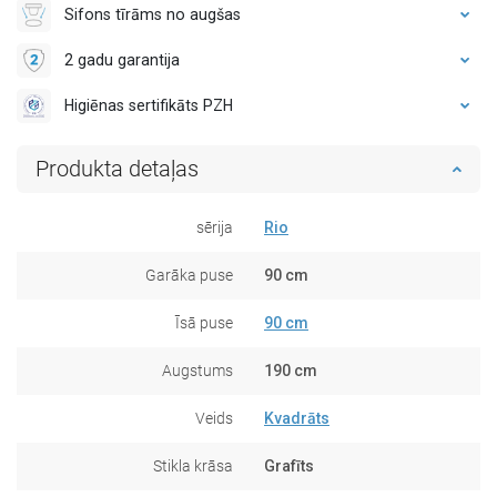
Sifons tīrāms no augšas
2 gadu garantija
Higiēnas sertifikāts PZH
Produkta detaļas
sērija
Rio
Garāka puse
90 cm
Īsā puse
90 cm
Augstums
190 cm
Veids
Kvadrāts
Stikla krāsa
Grafīts