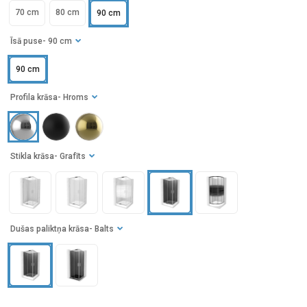
70 cm
80 cm
90 cm
Īsā puse
- 90 cm
90 cm
Profila krāsa
- Hroms
Stikla krāsa
- Grafīts
Dušas paliktņa krāsa
- Balts