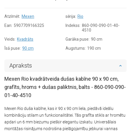
Atzīmēt:
Mexen
sērija:
Rio
Ean:
5907709166325
Indekss:
860-090-090-01-40-
4510
Veids:
Kvadrāts
Garāka puse:
90 cm
Īsā puse:
90 cm
Augstums:
190 cm
Apraksts
Mexen Rio kvadrātveida dušas kabīne 90 x 90 cm,
grafīts, hroms + dušas paliktnis, balts - 860-090-090-
01-40-4510
Mexen Rio duša kabīne, kas ir 90 x 90 cm liela, piedāvā ideālu
kombināciju stilam un funkcionalitātei. Tās grafīta stikls ar hromētu
apdari un 6 mm biezumu piešķir elegantu izskatu. Universālais
montāžas risinājums nodrošina pielāgojamību jebkurai vannas