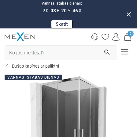
Vannas istabas dienas:
7
03
20
45
D
H
M
S
close
Skatīt
0
search
Dušas kabīnes ar paliktni
VANNAS ISTABAS DIENAS