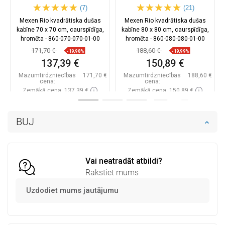
(7)
(21)
Mexen Rio kvadrātiska dušas
Mexen Rio kvadrātiska dušas
kabīne 70 x 70 cm, caurspīdīga,
kabīne 80 x 80 cm, caurspīdīga,
hromēta - 860-070-070-01-00
hromēta - 860-080-080-01-00
171,70 €
188,60 €
-19,98%
-19,99%
137,39 €
150,89 €
Mazumtirdzniecības
171,70 €
Mazumtirdzniecības
188,60 €
cena:
cena:
Zemākā cena: 137,39 €
Zemākā cena: 150,89 €
Pieejamība:
Pieejamās vispirms
Pieejamība:
Pieejamās vispirms
BUJ
Ielikt grozā
Ielikt grozā
Salīdzināt
favorite_border
Iecienītākie
Salīdzināt
favorite_border
Iecienītākie
Vai neatradāt atbildi?
Rakstiet mums
Uzdodiet mums jautājumu