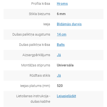
Profila krāsa
Hroms
Stikla biezums
6 mm
Ieeja
Bīdāmās durvis
Dušas paliktņa augstums
14 cm
Dušas paliktņa krāsa
Balts
Aizsargpārklājums
Jā
Montāžas stiprums
Universāla
Rūdītais stikls
Jā
Ieejas platums (mm)
520
Lietošanas instrukcija -
Lejupielādēt
dušas kabīne