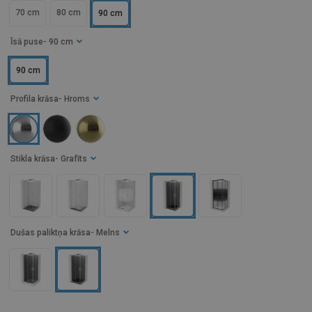
70 cm
80 cm
90 cm
Īsā puse
- 90 cm
90 cm
Profila krāsa
- Hroms
Stikla krāsa
- Grafīts
Dušas paliktņa krāsa
- Melns