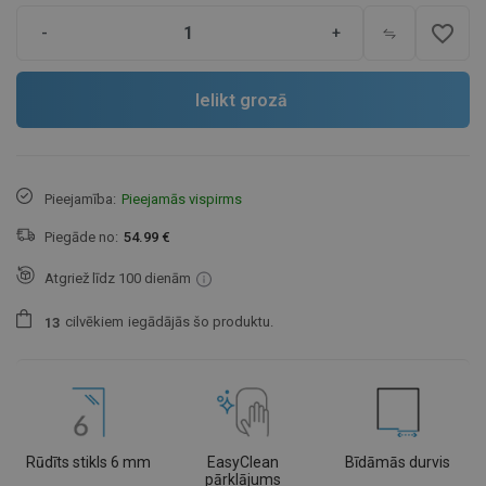
favorite_border
-
+
Ielikt grozā
Pieejamība:
Pieejamās vispirms
Piegāde no:
54.99 €
Atgriež līdz 100 dienām
cilvēkiem
iegādājās šo produktu.
1
3
Rūdīts stikls 6 mm
EasyClean
Bīdāmās durvis
pārklājums