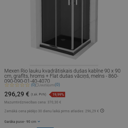
Mexen Rio lauku kvadrātiskais dušas kabīne 90 x 90
cm, grafīts, hroms + Flat dušas vāciņš, melns - 860-
090-090-01-40-4070
(0)
(0)
Jautājumi
296,29 €
19,99%
(t.sk. PVN)
Mazumtirdzniecības cena:
370,30 €
Zemākā cena pēdējo 30 dienu laikā
pirms atlaides: 296,29 €
Garāka puse
- 90 cm