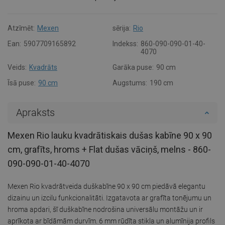
Atzīmēt:
Mexen
sērija:
Rio
Ean:
5907709165892
Indekss:
860-090-090-01-40-
4070
Veids:
Kvadrāts
Garāka puse:
90 cm
Īsā puse:
90 cm
Augstums:
190 cm
Apraksts
Mexen Rio lauku kvadrātiskais dušas kabīne 90 x 90
cm, grafīts, hroms + Flat dušas vāciņš, melns - 860-
090-090-01-40-4070
Mexen Rio kvadrātveida duškabīne 90 x 90 cm piedāvā elegantu
dizainu un izcilu funkcionalitāti. Izgatavota ar grafīta tonējumu un
hroma apdari, šī duškabīne nodrošina universālu montāžu un ir
aprīkota ar bīdāmām durvīm. 6 mm rūdīta stikla un alumīnija profils