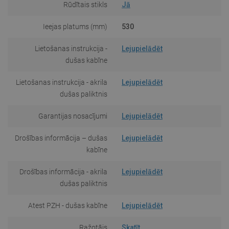
Rūdītais stikls
Jā
Ieejas platums (mm)
530
Lietošanas instrukcija -
Lejupielādēt
dušas kabīne
Lietošanas instrukcija - akrila
Lejupielādēt
dušas paliktnis
Garantijas nosacījumi
Lejupielādēt
Drošības informācija – dušas
Lejupielādēt
kabīne
Drošības informācija - akrila
Lejupielādēt
dušas paliktnis
Atest PZH - dušas kabīne
Lejupielādēt
Ražotājs
Skatīt