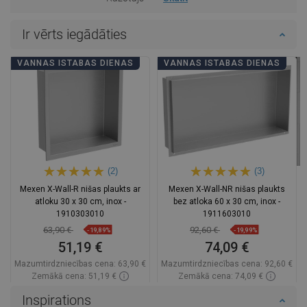
Ir vērts iegādāties
VANNAS ISTABAS DIENAS
VANNAS ISTABAS DIENAS
(2)
(3)
Mexen X-Wall-R nišas plaukts ar
Mexen X-Wall-NR nišas plaukts
atloku 30 x 30 cm, inox -
bez atloka 60 x 30 cm, inox -
1910303010
1911603010
63,90 €
92,60 €
-19,89%
-19,99%
51,19 €
74,09 €
Mazumtirdzniecības cena:
63,90 €
Mazumtirdzniecības cena:
92,60 €
Zemākā cena: 51,19 €
Zemākā cena: 74,09 €
Pieejamība:
Pieejamās vispirms
Pieejamība:
Pieejamās vispirms
Inspirations