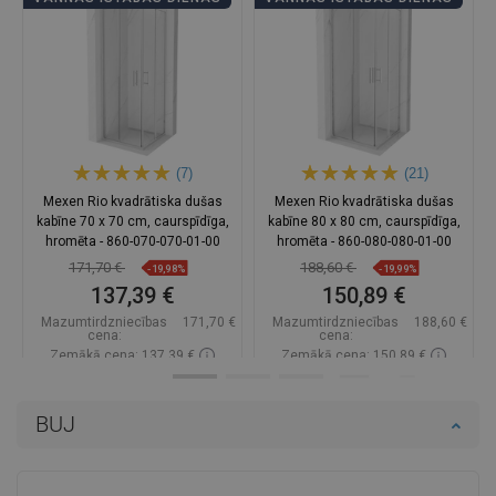
(7)
(21)
Mexen Rio kvadrātiska dušas
Mexen Rio kvadrātiska dušas
kabīne 70 x 70 cm, caurspīdīga,
kabīne 80 x 80 cm, caurspīdīga,
hromēta - 860-070-070-01-00
hromēta - 860-080-080-01-00
171,70 €
188,60 €
-19,98%
-19,99%
137,39 €
150,89 €
Mazumtirdzniecības
171,70 €
Mazumtirdzniecības
188,60 €
cena:
cena:
Zemākā cena: 137,39 €
Zemākā cena: 150,89 €
Pieejamība:
Pieejamās vispirms
Pieejamība:
Pieejamās vispirms
BUJ
Ielikt grozā
Ielikt grozā
Salīdzināt
favorite_border
Iecienītākie
Salīdzināt
favorite_border
Iecienītākie