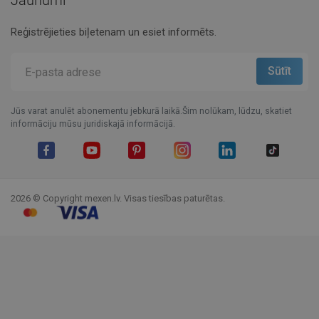
Jaunumi
Reģistrējieties biļetenam un esiet informēts.
Jūs varat anulēt abonementu jebkurā laikā.Šim nolūkam, lūdzu, skatiet
informāciju mūsu juridiskajā informācijā.
Facebook
YouTube
Pinterest
Instagram
LinkedIn
TikTok
2026 © Copyright mexen.lv. Visas tiesības paturētas.