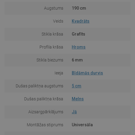
Augstums
190 cm
Veids
Kvadrāts
Stikla krāsa
Grafīts
Profila krāsa
Hroms
Stikla biezums
6 mm
Ieeja
Bīdāmās durvis
Dušas paliktņa augstums
5 cm
Dušas paliktņa krāsa
Melns
Aizsargpārklājums
Jā
Montāžas stiprums
Universāla