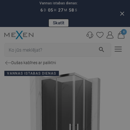
Vannas istabas dienas:
6
05
27
57
D
H
M
S
close
Skatīt
0
search
Dušas kabīnes ar paliktni
VANNAS ISTABAS DIENAS