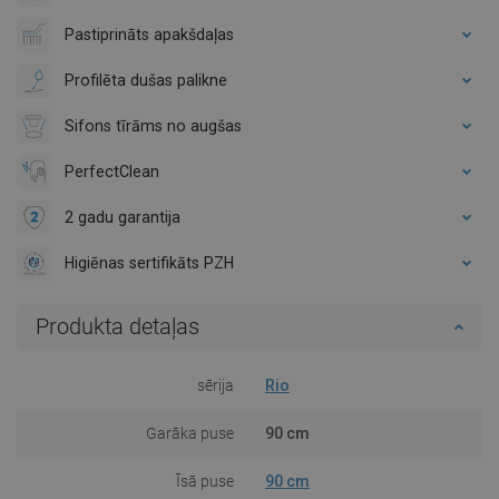
Pastiprināts apakšdaļas
Profilēta dušas palikne
Sifons tīrāms no augšas
PerfectClean
2 gadu garantija
Higiēnas sertifikāts PZH
Produkta detaļas
sērija
Rio
Garāka puse
90 cm
Īsā puse
90 cm