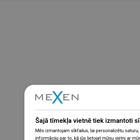
Šajā tīmekļa vietnē tiek izmantoti sīk
Mēs izmantojam sīkfailus, lai personalizētu saturu
informāciju par to, kā jūs lietojat mūsu vietni ar mū