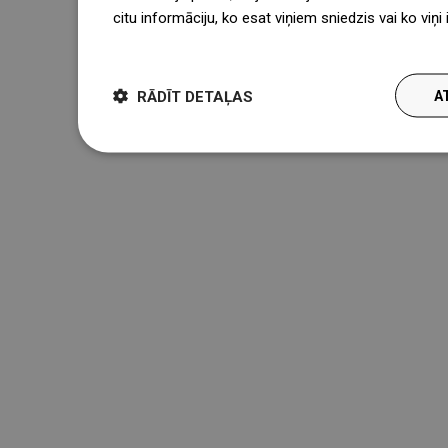
citu informāciju, ko esat viņiem sniedzis vai ko viņ
więcej
RĀDĪT DETAĻAS
A