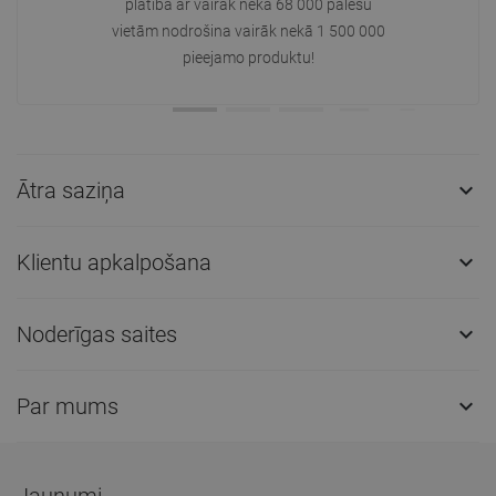
platībā ar vairāk nekā 68 000 palešu
vietām nodrošina vairāk nekā 1 500 000
pieejamo produktu!
Ātra saziņa

Klientu apkalpošana

Noderīgas saites

Par mums
