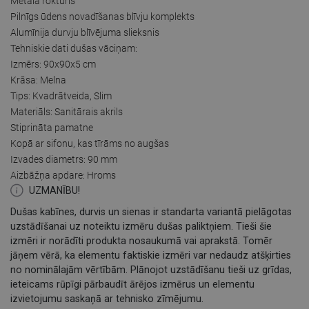
Metāla rokturis
Pilnīgs ūdens novadīšanas blīvju komplekts
Alumīnija durvju blīvējuma slieksnis
Tehniskie dati dušas vāciņam:
Izmērs: 90x90x5 cm
Krāsa: Melna
Tips: Kvadrātveida, Slim
Materiāls: Sanitārais akrils
Stiprināta pamatne
Kopā ar sifonu, kas tīrāms no augšas
Izvades diametrs: 90 mm
Aizbāžņa apdare: Hroms
UZMANĪBU!
Dušas kabīnes, durvis un sienas ir standarta variantā pielāgotas
uzstādīšanai uz noteiktu izmēru dušas paliktņiem. Tieši šie
izmēri ir norādīti produkta nosaukumā vai aprakstā. Tomēr
jāņem vērā, ka elementu faktiskie izmēri var nedaudz atšķirties
no nominālajām vērtībām. Plānojot uzstādīšanu tieši uz grīdas,
ieteicams rūpīgi pārbaudīt ārējos izmērus un elementu
izvietojumu saskaņā ar tehnisko zīmējumu.