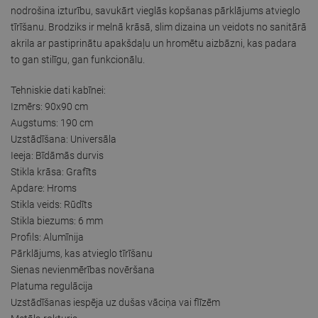
nodrošina izturību, savukārt vieglās kopšanas pārklājums atvieglo
tīrīšanu. Brodziks ir melnā krāsā, slim dizaina un veidots no sanitārā
akrila ar pastiprinātu apakšdaļu un hromētu aizbāzni, kas padara
to gan stilīgu, gan funkcionālu.
Tehniskie dati kabīnei:
Izmērs: 90x90 cm
Augstums: 190 cm
Uzstādīšana: Universāla
Ieeja: Bīdāmās durvis
Stikla krāsa: Grafīts
Apdare: Hroms
Stikla veids: Rūdīts
Stikla biezums: 6 mm
Profils: Alumīnija
Pārklājums, kas atvieglo tīrīšanu
Sienas nevienmērības novēršana
Platuma regulācija
Uzstādīšanas iespēja uz dušas vāciņa vai flīzēm