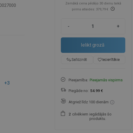
Zemākā cena pēdējo 30 dienu laikā
0027000
pirms atlaides: 379,79 €
-
+
Ielikt grozā
favorite_border
Iecienītākie
Salīdzināt
Pieejamība:
Pieejamās vispirms
+3
Piegāde no:
54.99 €
Atgriež līdz 100 dienām
cilvēkiem
iegādājās šo
2
produktu.