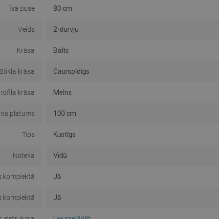
Īsā puse
80 cm
Veids
2-durvju
Krāsa
Balts
Stikla krāsa
Caurspīdīgs
rofila krāsa
Melns
āna platums
100 cm
Tips
Kustīgs
Noteka
Vidū
s komplektā
Jā
s komplektā
Jā
 instrukcija
Lejupielādēt