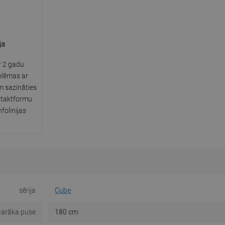
ja
r 2 gadu
blēmas ar
m sazināties
ntaktformu
folinijas
sērija
Cube
arāka puse
180 cm