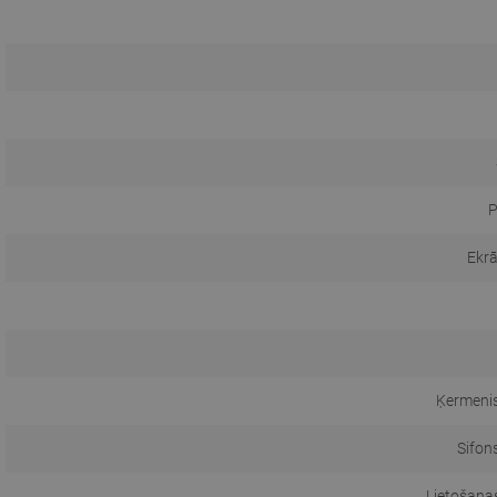
P
Ekr
Ķermeni
Sifon
Lietošanas