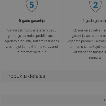
5 gadu garantija
2 gadu garanti
Vanna tiek nodrošināta ar 5 gadu
Ekrāns un apvalks ir a
garantiju. Ja rodas problēmas ar
garantiju. Ja rodas pro
iegādāto produktu, lūdzam sazināties,
iegādāto produktu, aicinā
izmantojot kontaktformu vai zvanot
ar mums, izmantojot ko
uz informatīvo tālruni.
vai zvanot pa tālruņa in
numuru.
Produkta detaļas
G