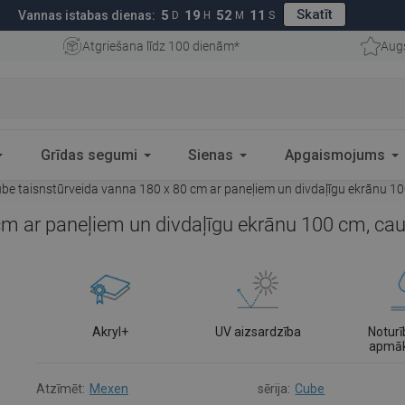
Skatīt
5
19
52
10
Vannas istabas dienas:
D
H
M
S
Atgriešana līdz 100 dienām*
Aug
Grīdas segumi
Sienas
Apgaismojums
e taisnstūrveida vanna 180 x 80 cm ar paneļiem un divdaļīgu ekrānu 10
m ar paneļiem un divdaļīgu ekrānu 100 cm, cau
Akryl+
UV aizsardzība
Noturī
apmā
Atzīmēt:
Mexen
sērija:
Cube