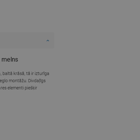
, melns
altā krāsā, tā ir izturīga
vieglo montāžu. Divdaļīgs
res elementi piešķir