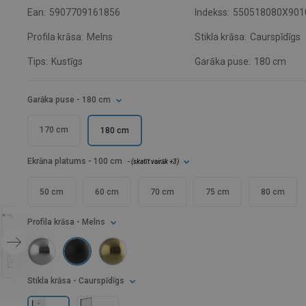
Ean:
5907709161856
Indekss:
550518080X901
Profila krāsa:
Melns
Stikla krāsa:
Caurspīdīgs
Tips:
Kustīgs
Garāka puse:
180 cm
Garāka puse
- 180 cm
170 cm
180 cm
Ekrāna platums
- 100 cm
- (
skatīt vairāk
+3
)
50 cm
60 cm
70 cm
75 cm
80 cm
Profila krāsa
- Melns
Stikla krāsa
- Caurspīdīgs