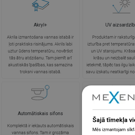
Akryl+
UV aizsardzī
Akrila izmantošana vannas istabā ir
Produktam ir raksturī
ļoti praktisks risinājums. Akrils labi
izturība pret temperatūr
uztur ūdens temperatūru, novēršot
un UV starojumu. Krās
tās ātru atdzišanu. Tam piemīt arī
krāsu un neizbalē saul
akustiskās īpašības, kas samazina
ietekmē, tāpēc tas ilgu lai
troksni vannas istabā.
savu izskatu neatkarīgi no
Automātiskais sifons
Regulējamas kāj
Šajā tīmekļa vi
Komplektā ir iekļauts automātiskais
Vanna ir aprīkota ar r
Mēs izmantojam sīkfai
vannas sifons. Tam ir grozāma
kājiņām, kas ļauj to nolī