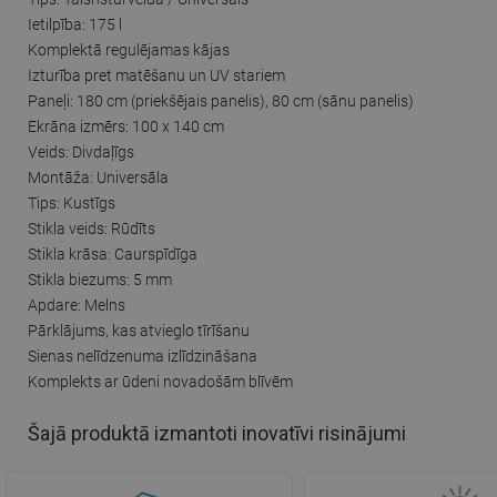
Ietilpība: 175 l
Komplektā regulējamas kājas
Izturība pret matēšanu un UV stariem
Paneļi: 180 cm (priekšējais panelis), 80 cm (sānu panelis)
Ekrāna izmērs: 100 x 140 cm
Veids: Divdaļīgs
Montāža: Universāla
Tips: Kustīgs
Stikla veids: Rūdīts
Stikla krāsa: Caurspīdīga
Stikla biezums: 5 mm
Apdare: Melns
Pārklājums, kas atvieglo tīrīšanu
Sienas nelīdzenuma izlīdzināšana
Komplekts ar ūdeni novadošām blīvēm
Šajā produktā izmantoti inovatīvi risinājumi