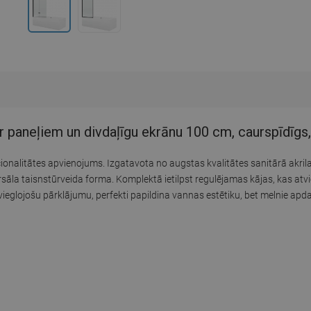
 paneļiem un divdaļīgu ekrānu 100 cm, caurspīdīgs
alitātes apvienojums. Izgatavota no augstas kvalitātes sanitārā akrila, b
versāla taisnstūrveida forma. Komplektā ietilpst regulējamas kājas, kas at
tvieglojošu pārklājumu, perfekti papildina vannas estētiku, bet melnie apda