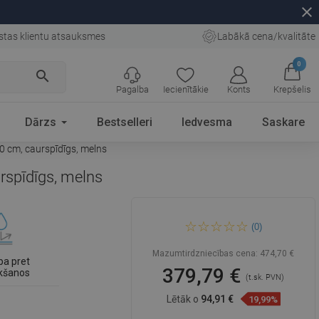
close
stas klientu atsauksmes
Labākā cena/kvalitāte
0
search
Pagalba
Iecienītākie
Konts
Krepšelis
Dārzs
Bestselleri
Iedvesma
Saskare
0 cm, caurspīdīgs, melns
rspīdīgs, melns
Mexen Cube taisnstūrveida
(0)
vanna 180 x 80 cm ar
paneļiem un divdaļīgu ekrānu
100 cm, caurspīdīgs, melns
Mazumtirdzniecības cena:
474,70 €
ba pret
379,79 €
kšanos
(t.sk. PVN)
Lētāk o
94,91 €
19,99%