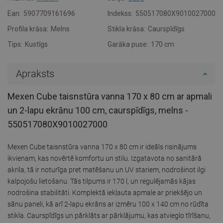
Ean:
5907709161696
Indekss:
550517080X9010027000
Profila krāsa:
Melns
Stikla krāsa:
Caurspīdīgs
Tips:
Kustīgs
Garāka puse:
170 cm
Apraksts
Mexen Cube taisnstūra vanna 170 x 80 cm ar apmali
un 2-lapu ekrānu 100 cm, caurspīdīgs, melns -
550517080X9010027000
Mexen Cube taisnstūra vanna 170 x 80 cm ir ideāls risinājums
ikvienam, kas novērtē komfortu un stilu. Izgatavota no sanitārā
akrila, tā ir noturīga pret matēšanu un UV stariem, nodrošinot ilgi
kalpojošu lietošanu. Tās tilpums ir 170 l, un regulējamās kājas
nodrošina stabilitāti. Komplektā iekļauta apmale ar priekšējo un
sānu paneli, kā arī 2-lapu ekrāns ar izmēru 100 x 140 cm no rūdīta
stikla. Caurspīdīgs un pārklāts ar pārklājumu, kas atvieglo tīrīšanu,