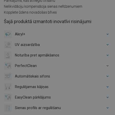
Pārklājums, kas atvieglo tīrīšanu
Nelikvidāciju kompensācija sienas nelīdzenumiem
Kopplete ūdens novadošas blīves
Šajā produktā izmantoti inovatīvi risinājumi
Akryl+
UV aizsardzība
Noturība pret apmākšanos
PerfectClean
Automātiskais sifons
Regulējamas kājiņas
EasyClean pārklājums
Sienas profils ar regulēšanu