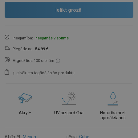
Ielikt grozā
Pieejamība:
Pieejamās vispirms
Piegāde no:
54.99 €
Atgriež līdz 100 dienām
cilvēkiem
iegādājās šo produktu.
1
Akryl+
UV aizsardzība
Noturība pret
apmākšanos
Atzīmēt:
Mexen
sērija:
Cube