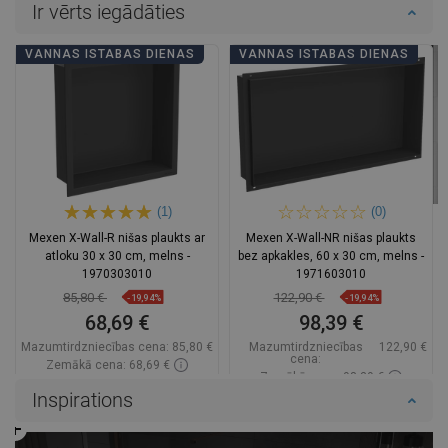
Ir vērts iegādāties
VANNAS ISTABAS DIENAS
VANNAS ISTABAS DIENAS
(1)
(0)
Mexen X-Wall-R nišas plaukts ar
Mexen X-Wall-NR nišas plaukts
atloku 30 x 30 cm, melns -
bez apkakles, 60 x 30 cm, melns -
1970303010
1971603010
85,80 €
122,90 €
-19,94%
-19,94%
68,69 €
98,39 €
Mazumtirdzniecības cena:
85,80 €
Mazumtirdzniecības
122,90 €
cena:
Zemākā cena: 68,69 €
Zemākā cena: 98,39 €
Pieejamība:
Pieejamās vispirms
Inspirations
Pieejamība:
Pieejamās vispirms
Ielikt grozā
Ielikt grozā