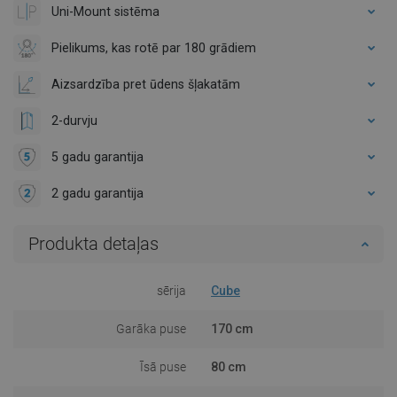
Uni-Mount sistēma
Pielikums, kas rotē par 180 grādiem
Aizsardzība pret ūdens šļakatām
2-durvju
5 gadu garantija
2 gadu garantija
Produkta detaļas
sērija
Cube
Garāka puse
170 cm
Īsā puse
80 cm