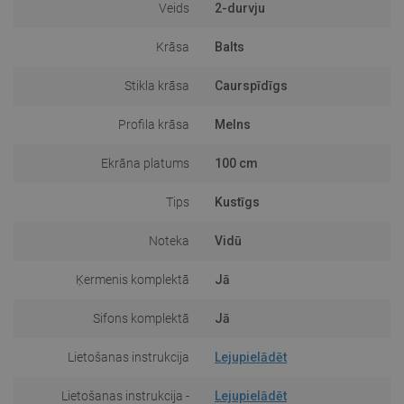
Veids
2-durvju
Krāsa
Balts
Stikla krāsa
Caurspīdīgs
Profila krāsa
Melns
Ekrāna platums
100 cm
Tips
Kustīgs
Noteka
Vidū
Ķermenis komplektā
Jā
Sifons komplektā
Jā
Lietošanas instrukcija
Lejupielādēt
Lietošanas instrukcija -
Lejupielādēt