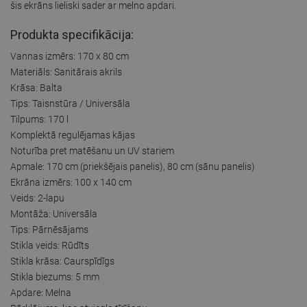
šis ekrāns lieliski sader ar melno apdari.
Produkta specifikācija:
Vannas izmērs: 170 x 80 cm
Materiāls: Sanitārais akrils
Krāsa: Balta
Tips: Taisnstūra / Universāla
Tilpums: 170 l
Komplektā regulējamas kājas
Noturība pret matēšanu un UV stariem
Apmale: 170 cm (priekšējais panelis), 80 cm (sānu panelis)
Ekrāna izmērs: 100 x 140 cm
Veids: 2-lapu
Montāža: Universāla
Tips: Pārnēsājams
Stikla veids: Rūdīts
Stikla krāsa: Caurspīdīgs
Stikla biezums: 5 mm
Apdare: Melna