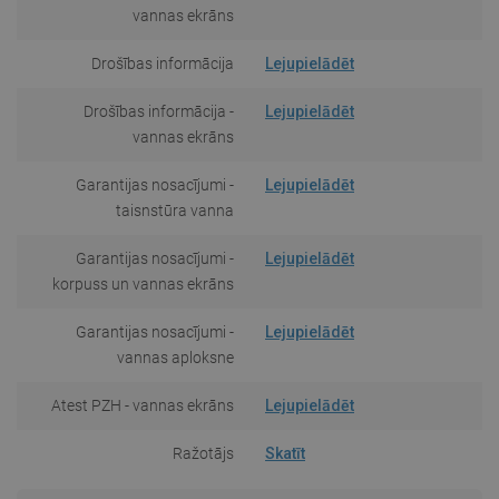
vannas ekrāns
Drošības informācija
Lejupielādēt
Drošības informācija -
Lejupielādēt
vannas ekrāns
Garantijas nosacījumi -
Lejupielādēt
taisnstūra vanna
Garantijas nosacījumi -
Lejupielādēt
korpuss un vannas ekrāns
Garantijas nosacījumi -
Lejupielādēt
vannas aploksne
Atest PZH - vannas ekrāns
Lejupielādēt
Ražotājs
Skatīt