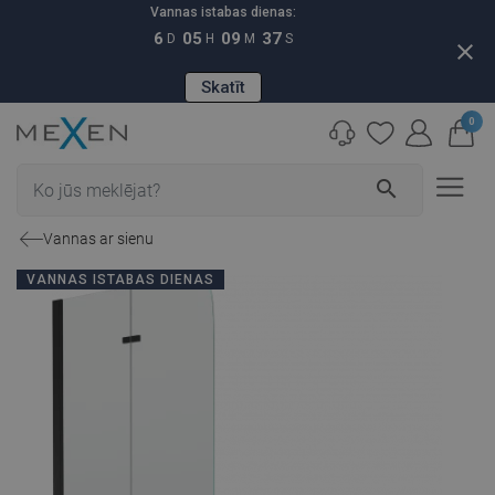
Vannas istabas dienas:
6
05
09
36
D
H
M
S
close
Skatīt
0
search
Vannas ar sienu
VANNAS ISTABAS DIENAS