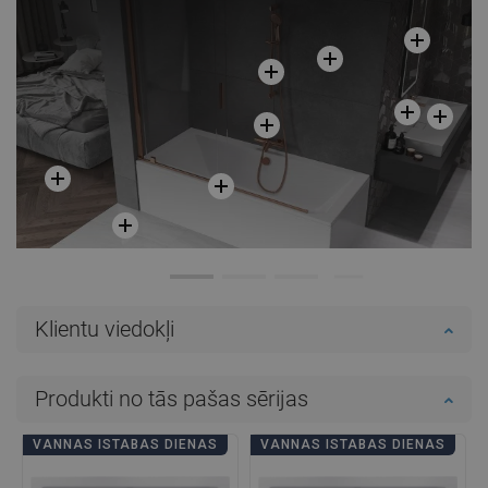
Salīdzināt
favorite_border
Iecienītākie
Salīdzināt
favorite_border
Iecienītākie
Klientu viedokļi
Produkti no tās pašas sērijas
VANNAS ISTABAS DIENAS
VANNAS ISTABAS DIENAS