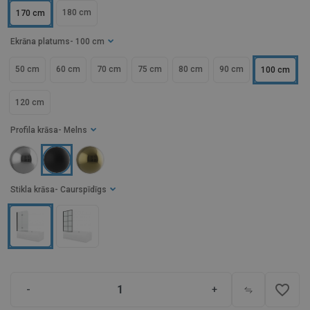
180 cm
170 cm
Ekrāna platums
- 100 cm
50 cm
60 cm
70 cm
75 cm
80 cm
90 cm
100 cm
120 cm
Profila krāsa
- Melns
Stikla krāsa
- Caurspīdīgs
favorite_border
-
+