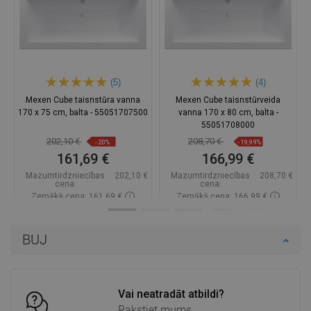
(5)
(4)
Mexen Cube taisnstūra vanna
Mexen Cube taisnstūrveida
170 x 75 cm, balta - 55051707500
vanna 170 x 80 cm, balta -
55051708000
202,10 €
208,70 €
-20%
-19,99%
161,69 €
166,99 €
Mazumtirdzniecības
202,10 €
Mazumtirdzniecības
208,70 €
cena:
cena:
Zemākā cena: 161,69 €
Zemākā cena: 166,99 €
Pieejamība:
Pieejamās vispirms
Pieejamība:
Pieejamās vispirms
BUJ
Ielikt grozā
Ielikt grozā
Salīdzināt
favorite_border
Iecienītākie
Salīdzināt
favorite_border
Iecienītākie
Vai neatradāt atbildi?
Rakstiet mums