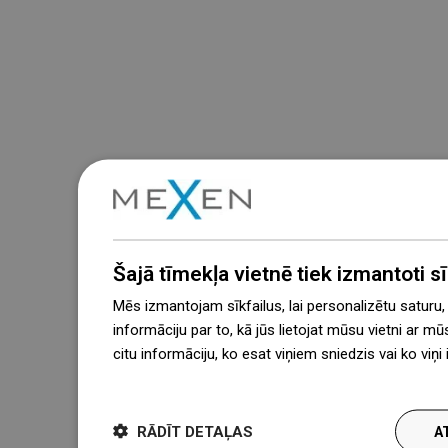
Šajā tīmekļa vietnē tiek izmantoti sīk
Mēs izmantojam sīkfailus, lai personalizētu saturu
informāciju par to, kā jūs lietojat mūsu vietni ar mū
citu informāciju, ko esat viņiem sniedzis vai ko viņ
więcej
RĀDĪT DETAĻAS
A