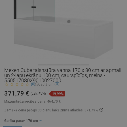
Mexen Cube taisnstūra vanna 170 x 80 cm ar apmali
un 2-lapu ekrānu 100 cm, caurspīdīgs, melns -
550517080X9010027000
(0)
(0)
Jautājumi
371,79 €
19,99%
(t.sk. PVN)
Mazumtirdzniecības cena:
464,70 €
Zemākā cena pēdējo 30 dienu laikā
pirms atlaides: 371,79 €
Garāka puse
- 170 cm