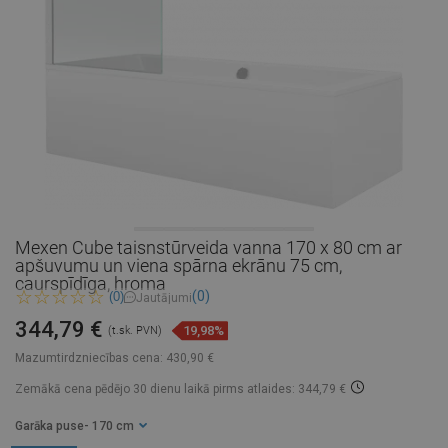
Mexen Cube taisnstūrveida vanna 170 x 80 cm ar
apšuvumu un viena spārna ekrānu 75 cm,
caurspīdīga, hroma
(0)
(0)
Jautājumi
344,79 €
19,98%
(t.sk. PVN)
Mazumtirdzniecības cena:
430,90 €
Zemākā cena pēdējo 30 dienu laikā
pirms atlaides: 344,79 €
Garāka puse
- 170 cm