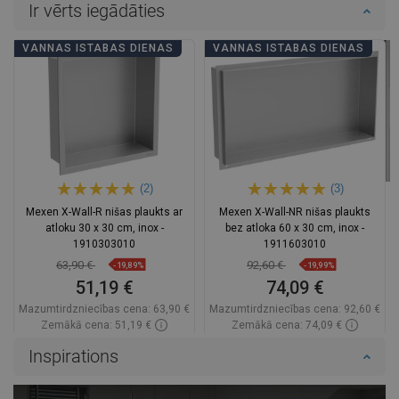
Ir vērts iegādāties
VANNAS ISTABAS DIENAS
VANNAS ISTABAS DIENAS
(2)
(3)
Mexen X-Wall-R nišas plaukts ar
Mexen X-Wall-NR nišas plaukts
atloku 30 x 30 cm, inox -
bez atloka 60 x 30 cm, inox -
1910303010
1911603010
63,90 €
92,60 €
-19,89%
-19,99%
51,19 €
74,09 €
Mazumtirdzniecības cena:
63,90 €
Mazumtirdzniecības cena:
92,60 €
Zemākā cena: 51,19 €
Zemākā cena: 74,09 €
Pieejamība:
Pieejamās vispirms
Pieejamība:
Pieejamās vispirms
Inspirations
Ielikt grozā
Ielikt grozā