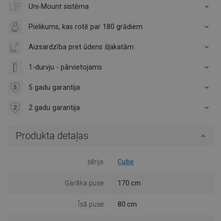
Uni-Mount sistēma
Pielikums, kas rotē par 180 grādiem
Aizsardzība pret ūdens šļakatām
1-durvju - pārvietojams
5 gadu garantija
2 gadu garantija
Produkta detaļas
sērija
Cube
Garāka puse
170 cm
Īsā puse
80 cm