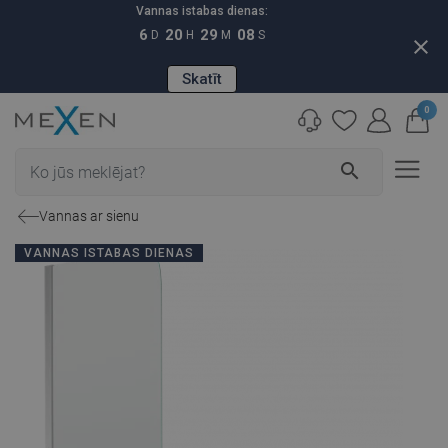
Vannas istabas dienas:
6
20
29
07
D
H
M
S
close
Skatīt
0
search
Vannas ar sienu
VANNAS ISTABAS DIENAS