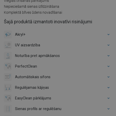
Vieglas tīrīšanas pārklājums
Nepieciešamā sienas izlīdzināšana
Komplektā blīves ūdens novadīšanai
Šajā produktā izmantoti inovatīvi risinājumi
Akryl+
UV aizsardzība
Noturība pret apmākšanos
PerfectClean
Automātiskais sifons
Regulējamas kājiņas
EasyClean pārklājums
Sienas profils ar regulēšanu