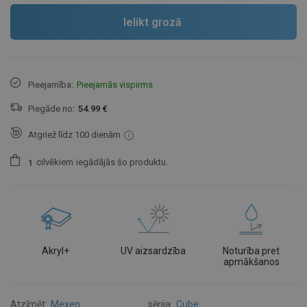
Ielikt grozā
Pieejamība:
Pieejamās vispirms
Piegāde no:
54.99 €
Atgriež līdz 100 dienām
cilvēkiem
iegādājās šo produktu.
1
Akryl+
UV aizsardzība
Noturība pret
apmākšanos
Atzīmēt:
Mexen
sērija:
Cube