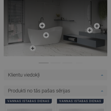
Salīdzināt
favorite_border
Iecienītākie
Salīdzināt
favorite_border
Iecienītākie
Klientu viedokļi
Produkti no tās pašas sērijas
VANNAS ISTABAS DIENAS
VANNAS ISTABAS DIENAS