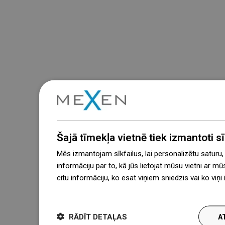
Šajā tīmekļa vietnē tiek izmantoti sīk
Mēs izmantojam sīkfailus, lai personalizētu saturu
informāciju par to, kā jūs lietojat mūsu vietni ar mū
citu informāciju, ko esat viņiem sniedzis vai ko viņ
więcej
RĀDĪT DETAĻAS
A