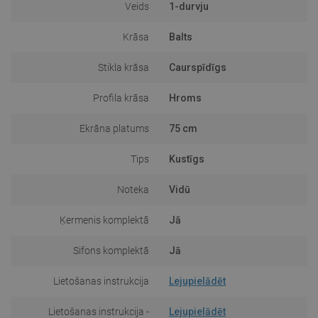
Veids
1-durvju
Krāsa
Balts
Stikla krāsa
Caurspīdīgs
Profila krāsa
Hroms
Ekrāna platums
75 cm
Tips
Kustīgs
Noteka
Vidū
Ķermenis komplektā
Jā
Sifons komplektā
Jā
Lietošanas instrukcija
Lejupielādēt
Lietošanas instrukcija -
Lejupielādēt