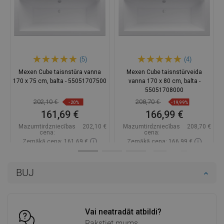
(5)
(4)
Mexen Cube taisnstūra vanna
Mexen Cube taisnstūrveida
170 x 75 cm, balta - 55051707500
vanna 170 x 80 cm, balta -
55051708000
202,10 €
208,70 €
-20%
-19,99%
161,69 €
166,99 €
Mazumtirdzniecības
202,10 €
Mazumtirdzniecības
208,70 €
cena:
cena:
Zemākā cena: 161,69 €
Zemākā cena: 166,99 €
Pieejamība:
Pieejamās vispirms
Pieejamība:
Pieejamās vispirms
BUJ
Ielikt grozā
Ielikt grozā
Salīdzināt
favorite_border
Iecienītākie
Salīdzināt
favorite_border
Iecienītākie
Vai neatradāt atbildi?
Rakstiet mums