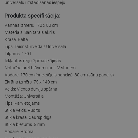
universālu uzstādīšanas iespēju.
Produkta specifikācija:
Vannas izmērs: 170 x 80 cm
Materiāls: Sanitārais akrils
Krāsa: Balta
Tips: Taisnstūrveida / Universāla
Tilpums: 170 l
Iekļautas regulējamas kājiņas
Noturība pret blāvumu un UV stariem
Apdare: 170 cm (priekšējais panelis), 80 cm (sānu panelis)
Ekrāna izmērs: 75 x 140 cm
Veids: Vienas durvju spārna
Montāža: Universāla
Tips: Pārvietojams
Stikla veids: Rūdīts
Stikla krāsa: Caurspīdīgs
Stikla biezums: 5 mm
Apdare: Hroma