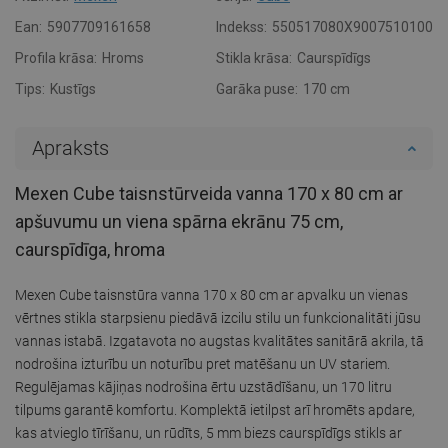
Ean:
5907709161658
Indekss:
550517080X9007510100
Profila krāsa:
Hroms
Stikla krāsa:
Caurspīdīgs
Tips:
Kustīgs
Garāka puse:
170 cm
Apraksts
Mexen Cube taisnstūrveida vanna 170 x 80 cm ar
apšuvumu un viena spārna ekrānu 75 cm,
caurspīdīga, hroma
Mexen Cube taisnstūra vanna 170 x 80 cm ar apvalku un vienas
vērtnes stikla starpsienu piedāvā izcilu stilu un funkcionalitāti jūsu
vannas istabā. Izgatavota no augstas kvalitātes sanitārā akrila, tā
nodrošina izturību un noturību pret matēšanu un UV stariem.
Regulējamas kājiņas nodrošina ērtu uzstādīšanu, un 170 litru
tilpums garantē komfortu. Komplektā ietilpst arī hromēts apdare,
kas atvieglo tīrīšanu, un rūdīts, 5 mm biezs caurspīdīgs stikls ar