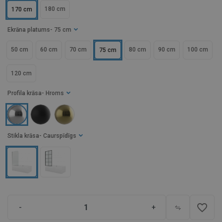
180 cm
170 cm
Ekrāna platums
- 75 cm
50 cm
60 cm
70 cm
80 cm
90 cm
100 cm
75 cm
120 cm
Profila krāsa
- Hroms
Stikla krāsa
- Caurspīdīgs
favorite_border
-
+