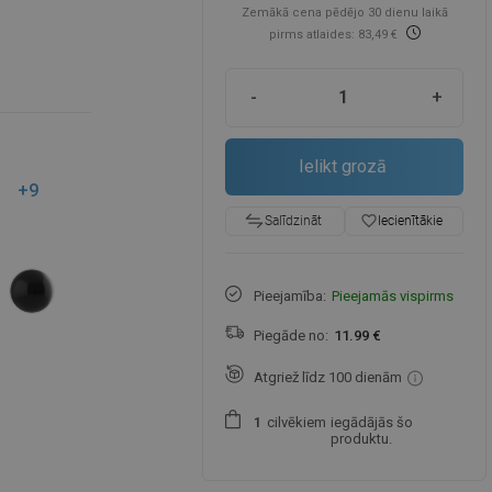
Zemākā cena pēdējo 30 dienu laikā
pirms atlaides: 83,49 €
-
+
Ielikt grozā
+9
favorite_border
Iecienītākie
Salīdzināt
Pieejamība:
Pieejamās vispirms
Piegāde no:
11.99 €
Atgriež līdz 100 dienām
cilvēkiem
iegādājās šo
1
produktu.