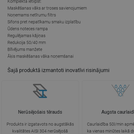
Komplektā ietilpst:
Maskēšanas vāks ar troses savienojumiem
Noņemams netīrumu filtrs
Sifons pret nepatīkamu smaku izplatību
Ūdens noteces rampa
Regulējamas kājiņas
Redukcija 50/40 mm
Blīvējums manžete
Āķis maskēšanas vāka noņemšanai
Šajā produktā izmantoti inovatīvi risinājumi
Nerūsējošais tērauds
Augsta caurlaid
Produkts ir izgatavots no augstākās
Caurlaidība 50l/min apm
kvalitātes AISI 304 nerūsējošā
ka vienas minūtes laikā d