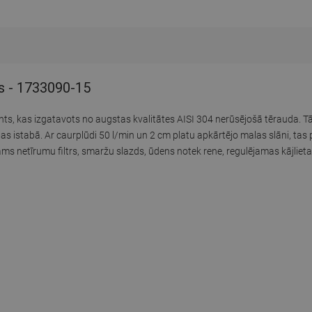
s - 1733090-15
ents, kas izgatavots no augstas kvalitātes AISI 304 nerūsējošā tērauda. T
 istabā. Ar caurplūdi 50 l/min un 2 cm platu apkārtējo malas slāni, tas
s netīrumu filtrs, smaržu slazds, ūdens notek rene, regulējamas kājliet