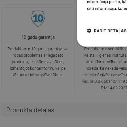
informāciju par to, kā
citu informāciju, ko e
więcej
RĀDĪT DETAĻAS
10 gadu garantija
PZH Higienas Serti
Produktam ir 10 gadu garantija. Ja
Produktam ir sertifikāts,
rodas problēmas ar iegādāto
Valsts Higiēnas Institūts,
produktu, iesakām sazināties,
atbilstību drošības sta
izmantojot kontaktformu vai pa
norāda, ka nekādā veidā
tālruni uz informatīvo tālruni.
neietekmē cilvēku veselīb
vidi. nr B.BK.60110.1719
līdz 14.02.202
Produkta detaļas