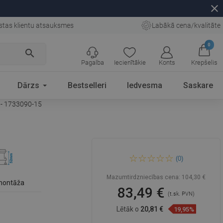
close
stas klientu atsauksmes
Labākā cena/kvalitāte
0
search
Pagalba
Iecienītākie
Konts
Krepšelis
Dārzs
Bestselleri
Iedvesma
Saskare
 - 1733090-15
Mexen Flat M33 lineārais
(0)
drenāžas 90 cm, melns -
1733090-15
Mazumtirdzniecības cena:
104,30 €
montāža
83,49 €
(t.sk. PVN)
Lētāk o
20,81 €
19,95%