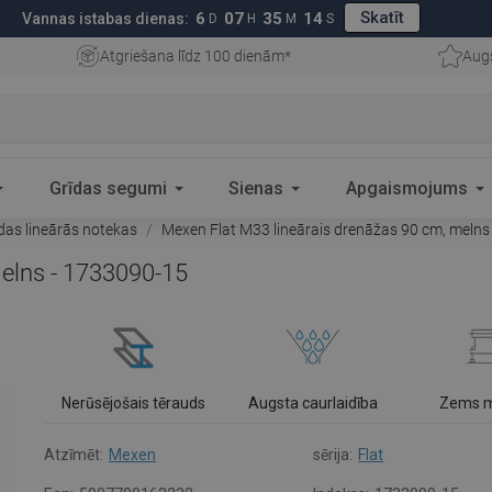
Skatīt
6
07
35
13
Vannas istabas dienas:
D
H
M
S
Atgriešana līdz 100 dienām*
Aug
Grīdas segumi
Sienas
Apgaismojums
das lineārās notekas
Mexen Flat M33 lineārais drenāžas 90 cm, melns
elns - 1733090-15
Nerūsējošais tērauds
Augsta caurlaidība
Zems 
Atzīmēt:
Mexen
sērija:
Flat