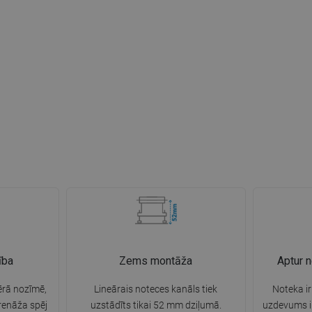
ība
Zems montāža
Aptur 
ērā nozīmē,
Lineārais noteces kanāls tiek
Noteka ir
renāža spēj
uzstādīts tikai 52 mm dziļumā.
uzdevums ir