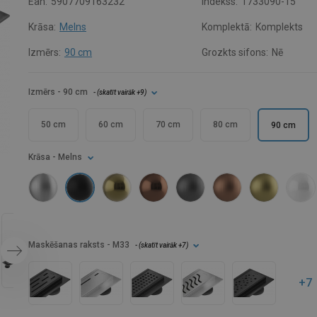
Ean:
5907709163232
Indekss:
1733090-15
Krāsa:
Melns
Komplektā:
Komplekts
Izmērs:
90 cm
Grozkts sifons:
Nē
Izmērs
- 90 cm
- (
skatīt vairāk
+9
)
50 cm
60 cm
70 cm
80 cm
90 cm
Krāsa
- Melns
Maskēšanas raksts
- M33
- (
skatīt vairāk
+7
)
+7