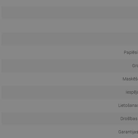
Paplēsi
Gro
Maskēša
Iespēja
Lietošanas
Drošības
Garantijas