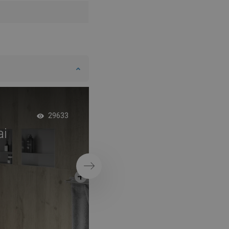
Melna piecstūra kab
29633
ai
mūsdienīga ģeometr
elegantā vannasist
Nākošais