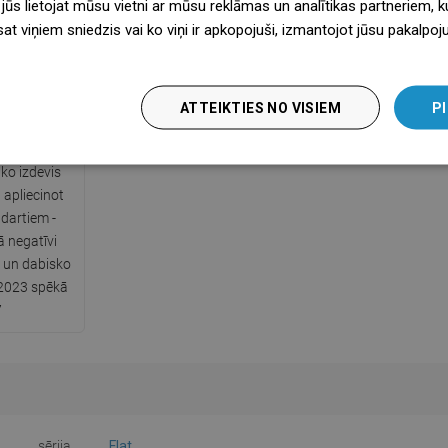
 jūs lietojat mūsu vietni ar mūsu reklāmas un analītikas partneriem, ku
sat viņiem sniedzis vai ko viņi ir apkopojuši, izmantojot jūsu pakalpo
ATTEIKTIES NO VISIEM
PI
fikāts
 ko izdevis
 apliecinot
ndartiem -
 negatīvi
u un dabisko
.2023 spēkā
7
sērija
Flat