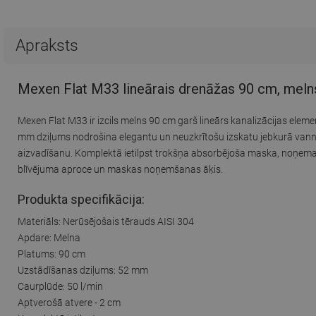
Apraksts
Mexen Flat M33 lineārais drenāžas 90 cm, meln
Mexen Flat M33 ir izcils melns 90 cm garš lineārs kanalizācijas elem
mm dziļums nodrošina elegantu un neuzkrītošu izskatu jebkurā vannas
aizvadīšanu. Komplektā ietilpst trokšņa absorbējoša maska, noņemam
blīvējuma aproce un maskas noņemšanas āķis.
Produkta specifikācija:
Materiāls: Nerūsējošais tērauds AISI 304
Apdare: Melna
Platums: 90 cm
Uzstādīšanas dziļums: 52 mm
Caurplūde: 50 l/min
Aptverošā atvere - 2 cm