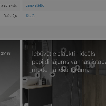
ma apraksts
Lejupielādēt
Ražotājs
Skatīt
Iebūvētie plaukti - ideāls
25188
papildinājums vannas istab
modernā iekārtojumā