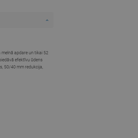
ā melnā apdare un tikai 52
 piedāvā efektīvu ūdens
as, 50/40 mm redukcija,