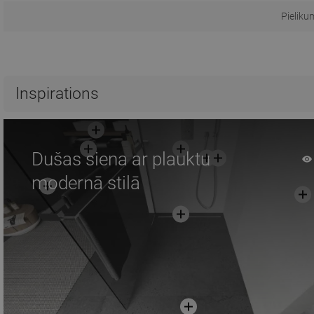
Pieliku
Inspirations
Dušas siena ar plauktu
modernā stilā