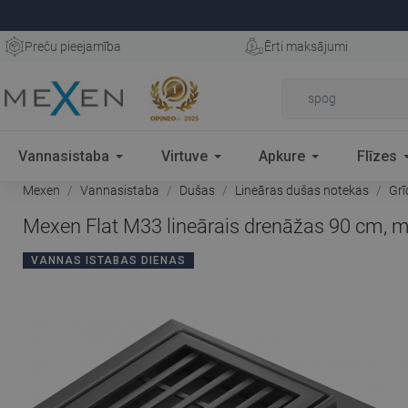
Preču pieejamība
Ērti maksājumi
Vannasistaba
Virtuve
Apkure
Flīzes
Mexen
Vannasistaba
Dušas
Lineāras dušas notekas
Grī
Mexen Flat M33 lineārais drenāžas 90 cm, m
VANNAS ISTABAS DIENAS