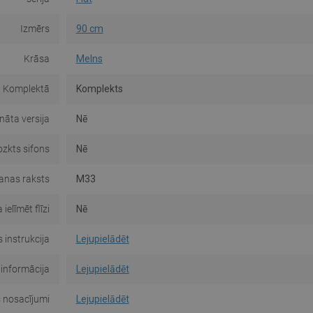
Izmērs
90 cm
Krāsa
Melns
Komplektā
Komplekts
nāta versija
Nē
zkts sifons
Nē
nas raksts
M33
 ielīmēt flīzi
Nē
 instrukcija
Lejupielādēt
 informācija
Lejupielādēt
 nosacījumi
Lejupielādēt