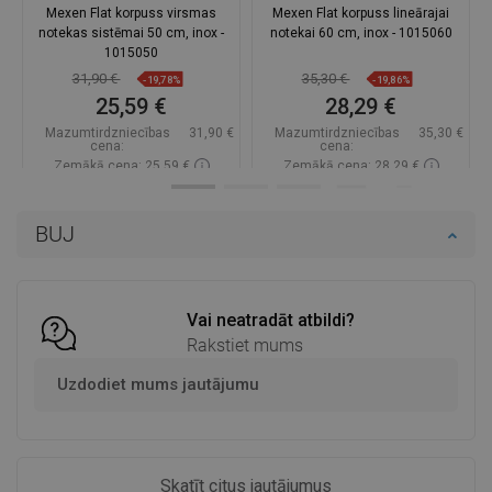
Mexen Flat korpuss virsmas
Mexen Flat korpuss lineārajai
notekas sistēmai 50 cm, inox -
notekai 60 cm, inox - 1015060
1015050
31,90 €
35,30 €
-19,78%
-19,86%
25,59 €
28,29 €
Mazumtirdzniecības
31,90 €
Mazumtirdzniecības
35,30 €
cena:
cena:
Zemākā cena: 25,59 €
Zemākā cena: 28,29 €
Pieejamība:
Pieejamās vispirms
Pieejamība:
Pieejamās vispirms
BUJ
Ielikt grozā
Ielikt grozā
Salīdzināt
favorite_border
Iecienītākie
Salīdzināt
favorite_border
Iecienītākie
Vai neatradāt atbildi?
Rakstiet mums
Uzdodiet mums jautājumu
Skatīt citus jautājumus