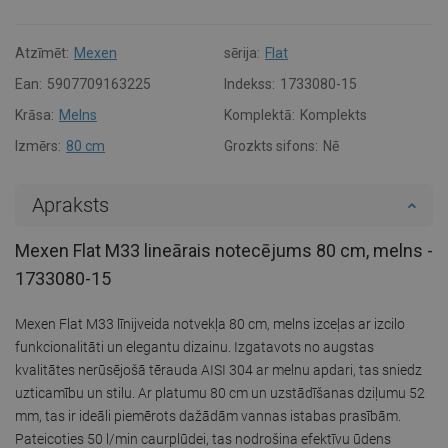
Atzīmēt:
Mexen
sērija:
Flat
Ean:
5907709163225
Indekss:
1733080-15
Krāsa:
Melns
Komplektā:
Komplekts
Izmērs:
80 cm
Grozkts sifons:
Nē
Apraksts
Mexen Flat M33 lineārais notecējums 80 cm, melns -
1733080-15
Mexen Flat M33 līnijveida notvekļa 80 cm, melns izceļas ar izcilo
funkcionalitāti un elegantu dizainu. Izgatavots no augstas
kvalitātes nerūsējošā tērauda AISI 304 ar melnu apdari, tas sniedz
uzticamību un stilu. Ar platumu 80 cm un uzstādīšanas dziļumu 52
mm, tas ir ideāli piemērots dažādām vannas istabas prasībām.
Pateicoties 50 l/min caurplūdei, tas nodrošina efektīvu ūdens