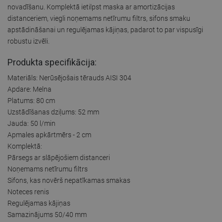
novadīšanu. Komplektā ietilpst maska ar amortizācijas
distanceriem, viegli noņemams netīrumu filtrs, sifons smaku
apstādināšanai un regulējamas kājiņas, padarot to par vispusīgi
robustu izvēli.
Produkta specifikācija:
Materiāls: Nerūsējošais tērauds AISI 304
Apdare: Melna
Platums: 80 cm
Uzstādīšanas dziļums: 52 mm
Jauda: 50 l/min
Apmales apkārtmērs - 2 cm
Komplektā:
Pārsegs ar slāpējošiem distanceri
Noņemams netīrumu filtrs
Sifons, kas novērš nepatīkamas smakas
Noteces renis
Regulējamas kājiņas
Samazinājums 50/40 mm