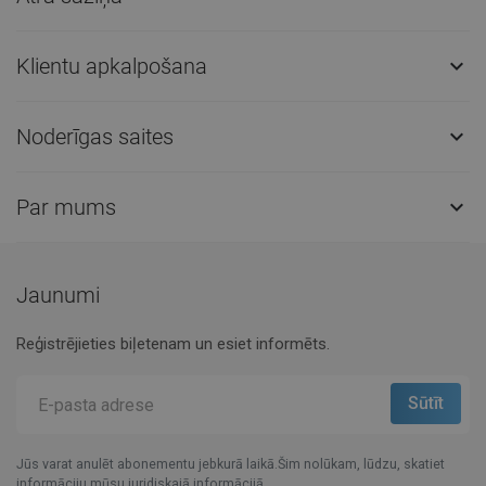
Klientu apkalpošana

Noderīgas saites

Par mums

Jaunumi
Reģistrējieties biļetenam un esiet informēts.
Jūs varat anulēt abonementu jebkurā laikā.Šim nolūkam, lūdzu, skatiet
informāciju mūsu juridiskajā informācijā.