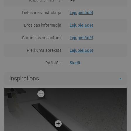
Lietošanas instrukcija
Lejupielādēt
Drošības informācija
Lejupielādēt
Garantijas nosacījumi
Lejupielādēt
Pielikuma apraksts
Lejupielādēt
Ražotājs
Skatīt
Inspirations