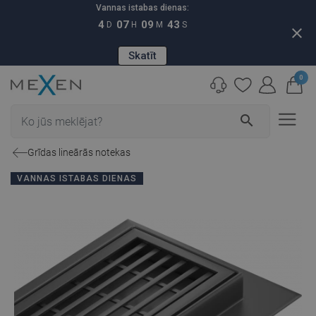
Vannas istabas dienas:
4
07
09
42
D
H
M
S
close
Skatīt
0
search
Grīdas lineārās notekas
VANNAS ISTABAS DIENAS