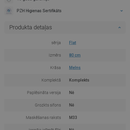
PZH Higienas Sertifikāts
Produkta detaļas
sērija
Flat
Izmērs
80 cm
Krāsa
Melns
Komplektā
Komplekts
Paplēsināta versija
Nē
Grozkts sifons
Nē
Maskēšanas raksts
M33
Iespēja ielīmēt flīzi
Nē