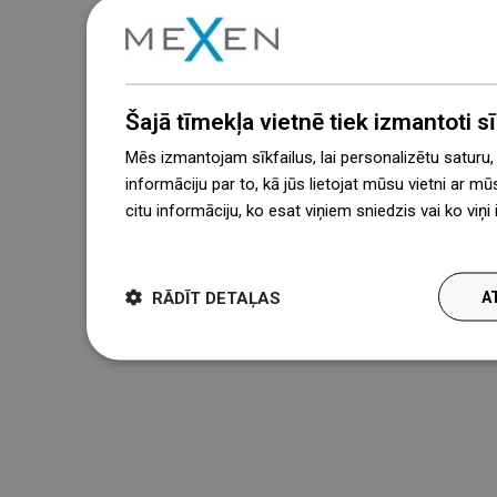
Šajā tīmekļa vietnē tiek izmantoti sīk
Mēs izmantojam sīkfailus, lai personalizētu saturu
informāciju par to, kā jūs lietojat mūsu vietni ar mū
citu informāciju, ko esat viņiem sniedzis vai ko viņ
więcej
RĀDĪT DETAĻAS
A