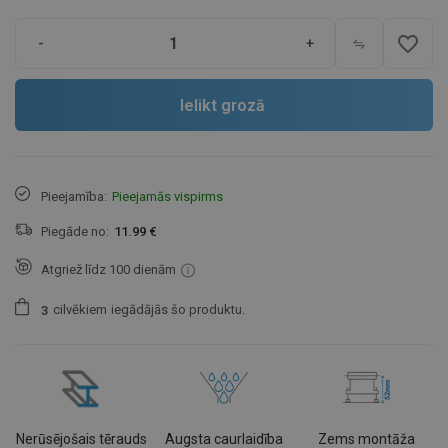
favorite_border
-
+
Ielikt grozā
Pieejamība:
Pieejamās vispirms
Piegāde no:
11.99 €
Atgriež līdz 100 dienām
cilvēkiem
iegādājās šo produktu.
3
Nerūsējošais tērauds
Augsta caurlaidība
Zems montāža