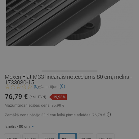
Mexen Flat M33 lineārais notecējums 80 cm, melns -
1733080-15
(0)
(0)
Jautājumi
76,79 €
19,93%
(t.sk. PVN)
Mazumtirdzniecības cena:
95,90 €
Zemākā cena pēdējo 30 dienu laikā
pirms atlaides: 76,79 €
Izmērs
- 80 cm