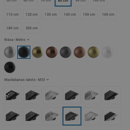
50 cm
60 cm
70 cm
90 cm
100 cm
80 cm
110 cm
120 cm
130 cm
140 cm
150 cm
160 cm
180 cm
200 cm
Krāsa
- Melns
Maskēšanas raksts
- M33