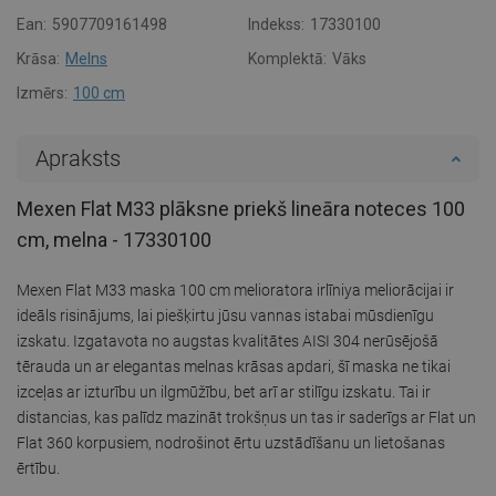
Ean:
5907709161498
Indekss:
17330100
Krāsa:
Melns
Komplektā:
Vāks
Izmērs:
100 cm
Apraksts
Mexen Flat M33 plāksne priekš lineāra noteces 100
cm, melna - 17330100
Mexen Flat M33 maska 100 cm melioratora irlīniya meliorācijai ir
ideāls risinājums, lai piešķirtu jūsu vannas istabai mūsdienīgu
izskatu. Izgatavota no augstas kvalitātes AISI 304 nerūsējošā
tērauda un ar elegantas melnas krāsas apdari, šī maska ne tikai
izceļas ar izturību un ilgmūžību, bet arī ar stilīgu izskatu. Tai ir
distancias, kas palīdz mazināt trokšņus un tas ir saderīgs ar Flat un
Flat 360 korpusiem, nodrošinot ērtu uzstādīšanu un lietošanas
ērtību.