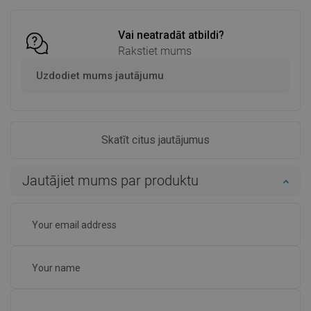
Salīdzināt
favorite_border
Iecienītākie
Salīdzināt
favorite_border
Iecienītākie
Vai neatradāt atbildi?
Rakstiet mums
Uzdodiet mums jautājumu
Skatīt citus jautājumus
Jautājiet mums par produktu