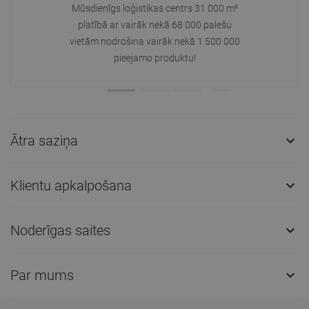
Mūsdienīgs loģistikas centrs 31 000 m²
platībā ar vairāk nekā 68 000 palešu
vietām nodrošina vairāk nekā 1 500 000
pieejamo produktu!
Ātra saziņa

Klientu apkalpošana

Noderīgas saites

Par mums
