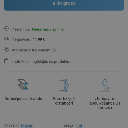
Ielikt grozā
Pieejamība:
Pieejamās vispirms
Piegāde no:
11.99 €
Atgriež līdz 100 dienām
cilvēkiem
iegādājās šo produktu.
1
Nerūsējošais tērauds
Amortizējoši
Izturība pret
distanceri
apduļķošanos un
koroziju
Atzīmēt:
Mexen
sērija:
Flat