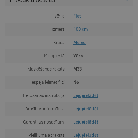
sērija
Flat
Izmērs
100 cm
Krāsa
Melns
Komplektā
Vāks
Maskēšanas raksts
M33
Iespēja ielīmēt flīzi
Nē
Lietošanas instrukcija
Lejupielādēt
Drošības informācija
Lejupielādēt
Garantijas nosacījumi
Lejupielādēt
Pielikuma apraksts
Lejupielādēt