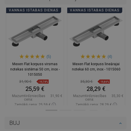
VANNAS ISTABAS DIENAS
VANNAS ISTABAS DIENAS
(5)
(4)
Mexen Flat korpuss virsmas
Mexen Flat korpuss lineārajai
notekas sistēmai 50 cm, inox -
notekai 60 cm, inox - 1015060
1015050
31,90 €
35,30 €
-19,78%
-19,86%
25,59 €
28,29 €
Mazumtirdzniecības
31,90 €
Mazumtirdzniecības
35,30 €
cena:
cena:
Zemākā cena: 25,59 €
Zemākā cena: 28,29 €
Pieejamība:
Pieejamās vispirms
Pieejamība:
Pieejamās vispirms
BUJ
Ielikt grozā
Ielikt grozā