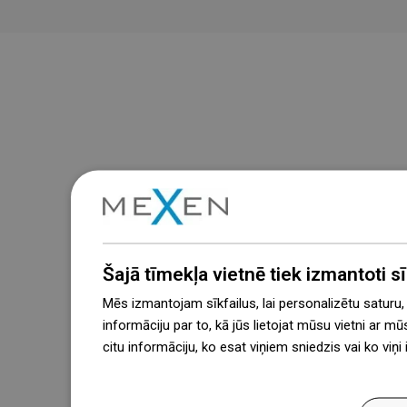
Šajā tīmekļa vietnē tiek izmantoti sīk
Mēs izmantojam sīkfailus, lai personalizētu saturu
informāciju par to, kā jūs lietojat mūsu vietni ar mū
citu informāciju, ko esat viņiem sniedzis vai ko viņ
więcej