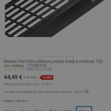
Mexen Flat M33 plāksne priekš lineāra noteces 100
cm, melna - 17330100
(0)
(0)
Jautājumi
44,49 €
19,98%
(t.sk. PVN)
Mazumtirdzniecības cena:
55,60 €
Zemākā cena pēdējo 30 dienu laikā
pirms atlaides: 44,49 €
Izmērs
- 100 cm