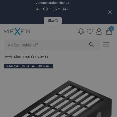
Vannas istabas dienas:
4
09
35
33
D
H
M
S
close
Skatīt
0
search
Grīdas lineārās notekas
VANNAS ISTABAS DIENAS