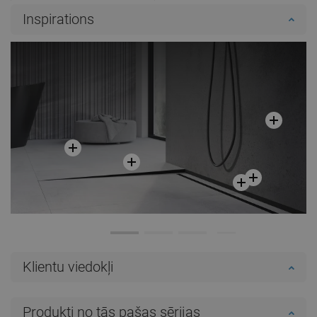
Pieejamība:
Pieejamās vispirms
Inspirations
Ielikt grozā
Salīdzināt
favorite_border
Iecienītākie
Klientu viedokļi
Produkti no tās pašas sērijas