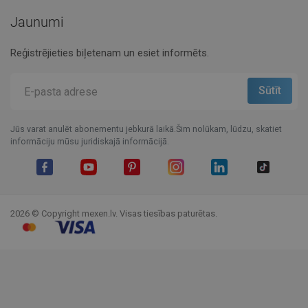
Jaunumi
Reģistrējieties biļetenam un esiet informēts.
Jūs varat anulēt abonementu jebkurā laikā.Šim nolūkam, lūdzu, skatiet
informāciju mūsu juridiskajā informācijā.
Facebook
YouTube
Pinterest
Instagram
LinkedIn
TikTok
2026 © Copyright mexen.lv. Visas tiesības paturētas.