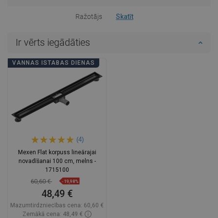
Ražotājs
Skatīt
Ir vērts iegādāties
VANNAS ISTABAS DIENAS
(4)
Mexen Flat korpuss lineārajai
novadīšanai 100 cm, melns -
1715100
60,60 €
-19,98%
48,49 €
Mazumtirdzniecības cena:
60,60 €
Zemākā cena: 48,49 €