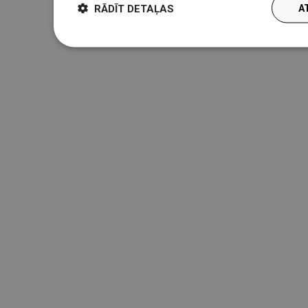
RĀDĪT DETAĻAS
A