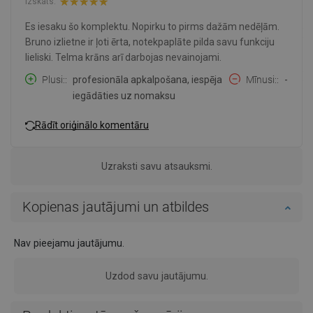
Izskats:
Es iesaku šo komplektu. Nopirku to pirms dažām nedēļām.
Bruno izlietne ir ļoti ērta, notekpaplāte pilda savu funkciju
lieliski. Telma krāns arī darbojas nevainojami.
Plusi:
profesionāla apkalpošana, iespēja
Mīnusi:
-
iegādāties uz nomaksu
Rādīt oriģinālo komentāru
Uzraksti savu atsauksmi.
Kopienas jautājumi un atbildes
Nav pieejamu jautājumu.
Uzdod savu jautājumu.