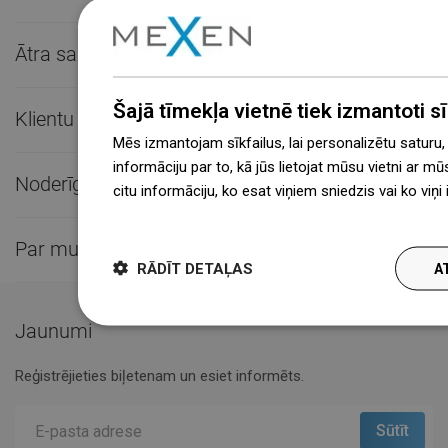
Ātra saziņa

Šajā tīmekļa vietnē tiek izmantoti sīk
Klientu apkalpošana

Mēs izmantojam sīkfailus, lai personalizētu saturu
informāciju par to, kā jūs lietojat mūsu vietni ar mū
Noderīgas saites

citu informāciju, ko esat viņiem sniedzis vai ko viņ
więcej
Par mums

RĀDĪT DETAĻAS
A
Jaunumi
Reģistrējieties biļetenam un esiet informēts.