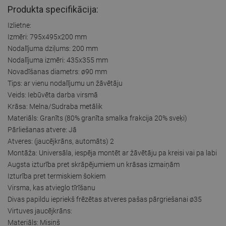
Produkta specifikācija:
Izlietne:
Izmēri: 795x495x200 mm
Nodalījuma dziļums: 200 mm
Nodalījuma izmēri: 435x355 mm
Novadīšanas diametrs: ø90 mm
Tips: ar vienu nodalījumu un žāvētāju
Veids: Iebūvēta darba virsmā
Krāsa: Melna/Sudraba metālik
Materiāls: Granīts (80% granīta smalka frakcija 20% sveķi)
Pārliešanas atvere: Jā
Atveres: (jaucējkrāns, automāts) 2
Montāža: Universāla, iespēja montēt ar žāvētāju pa kreisi vai pa labi
Augsta izturība pret skrāpējumiem un krāsas izmaiņām
Izturība pret termiskiem šokiem
Virsma, kas atvieglo tīrīšanu
Divas papildu iepriekš frēzētas atveres pašas pārgriešanai ø35
Virtuves jaucējkrāns:
Materiāls: Misiņš