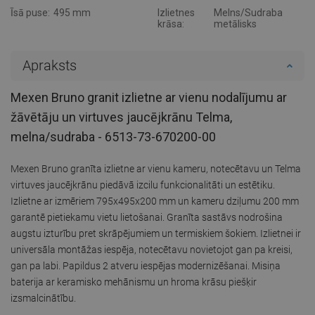
Īsā puse:
495 mm
Izlietnes
Melns/Sudraba
krāsa:
metālisks
Apraksts
Mexen Bruno granit izlietne ar vienu nodalījumu ar
žāvētāju un virtuves jaucējkrānu Telma,
melna/sudraba - 6513-73-670200-00
Mexen Bruno granīta izlietne ar vienu kameru, notecētavu un Telma
virtuves jaucējkrānu piedāvā izcilu funkcionalitāti un estētiku.
Izlietne ar izmēriem 795x495x200 mm un kameru dziļumu 200 mm
garantē pietiekamu vietu lietošanai. Granīta sastāvs nodrošina
augstu izturību pret skrāpējumiem un termiskiem šokiem. Izlietnei ir
universāla montāžas iespēja, notecētavu novietojot gan pa kreisi,
gan pa labi. Papildus 2 atveru iespējas modernizēšanai. Misiņa
baterija ar keramisko mehānismu un hroma krāsu piešķir
izsmalcinātību.