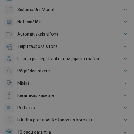
Sistema Uni-Mount
Notecinātājs
Automātiskais sifons
Telpu taupošs sifons
Iespēja pieslēgt trauku mazgājamo mašīnu
Pārplūdes atvere
Misiņš
Keramikas kasetne
Perlators
Izturība pret apduļķošanos un koroziju
10 gadu garantija