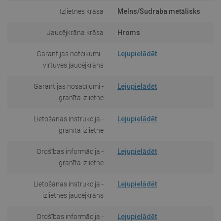
Izlietnes krāsa
Melns/Sudraba metālisks
Jaucējkrāna krāsa
Hroms
Garantijas noteikumi -
Lejupielādēt
virtuves jaucējkrāns
Garantijas nosacījumi -
Lejupielādēt
granīta izlietne
Lietošanas instrukcija -
Lejupielādēt
granīta izlietne
Drošības informācija -
Lejupielādēt
granīta izlietne
Lietošanas instrukcija -
Lejupielādēt
izlietnes jaucējkrāns
Drošības informācija -
Lejupielādēt