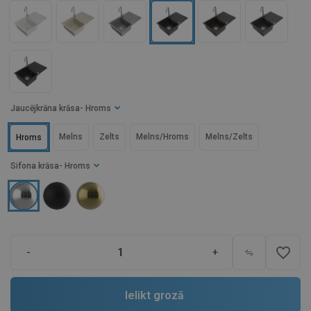
Jaucējkrāna krāsa
- Hroms
Melns
Zelts
Melns/Hroms
Melns/Zelts
Hroms
Sifona krāsa
- Hroms
favorite_border
-
+
Ielikt grozā