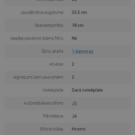
Jaucējkrāna augstums
33,5 cm
Sasniedzamība
18 cm
Iespēja pievienot ūdens filtru
Nē
Šūnu skaits
1-kameras
Atveres
2
Iegriezumi zem caurumiem
2
Notekplate
Garā notekplate
Automātiskais sifons
Jā
Pārvešana
Jā
Sifona krāsa
Hroms