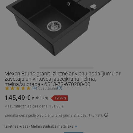
Mexen Bruno granit izlietne ar vienu nodalījumu ar
žāvētāju un virtuves jaucējkrānu Telma,
melna/sudraba - 6513-73-670200-00
(0)
(4)
Jautājumi
145,49 €
19,97%
(t.sk. PVN)
Mazumtirdzniecības cena:
181,80 €
Zemākā cena pēdējo 30 dienu laikā
pirms atlaides: 145,49 €
Izlietnes krāsa
- Melns/Sudraba metālisks