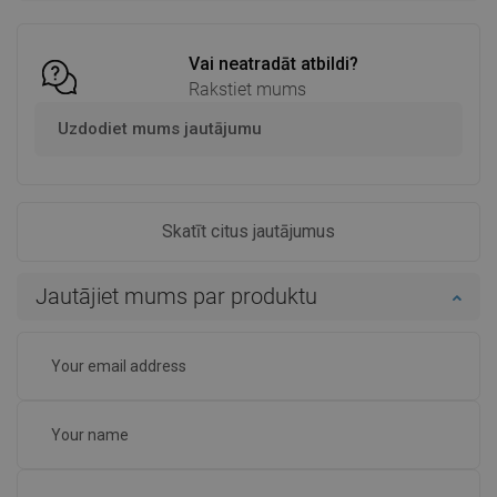
Salīdzināt
favorite_border
Iecienītākie
Vai neatradāt atbildi?
Rakstiet mums
Uzdodiet mums jautājumu
Skatīt citus jautājumus
Jautājiet mums par produktu