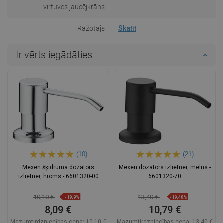
virtuves jaucējkrāns
Ražotājs
Skatīt
Ir vērts iegādāties
(10)
(21)
Mexen šķidruma dozators
Mexen dozators izlietnei, melns -
izlietnei, hroms - 6601320-00
6601320-70
10,10 €
13,40 €
-19,9%
-19,48%
8,09 €
10,79 €
Mazumtirdzniecības cena:
10,10 €
Mazumtirdzniecības cena:
13,40 €