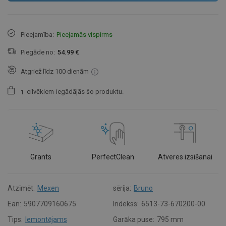
Pieejamība:
Pieejamās vispirms
Piegāde no:
54.99 €
Atgriež līdz 100 dienām
cilvēkiem
iegādājās šo produktu.
1
Grants
PerfectClean
Atveres izsišanai
Atzīmēt:
Mexen
sērija:
Bruno
Ean:
5907709160675
Indekss:
6513-73-670200-00
Tips:
Iemontējams
Garāka puse:
795 mm