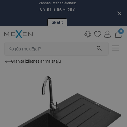
Vannas istabas dienas:
6
01
06
19
D
H
M
S
close
Skatīt
0
search
Granīta izlietnes ar maisītāju