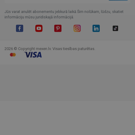
Jūs varat anulēt abonementu jebkurā laikā.Šim nolūkam, lūdzu, skatiet
informāciju mūsu juridiskajā informācijā.
Facebook
YouTube
Pinterest
Instagram
LinkedIn
TikTok
2026 © Copyright mexen.lv. Visas tiesības paturētas.