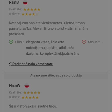
RainB
Kvalitāte:
Izskats:
Notecējumu paplāte vienkameras izlietnē ir man
pamatprasība. Mexen Bruno atbilst visām manām
prasībām.
Plusi:
eleganta krāsa, liela ērta
Mīnusi:
-
notecējumu paplāte, atbilstošs
dziļums, komplektā iekļauts krāns
Rādīt oriģinālo komentāru
Atsauksme attiecas uz šo produktu
NataW
Kvalitāte:
Izskats:
Šis ir visforšākais izlietne tirgū.