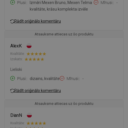
Plusi:
Izmēri Mexen Bruno, Mexen Telma
Mīnusi:
-
kvalitāte, krāsu komplekta izvēle
Rādīt oriģinālo komentāru
Atsauksme attiecas uz šo produktu
AlexK
Kvalitāte:
Izskats:
Lieliski
Plusi:
dizains, kvalitāte
Mīnusi:
-
Rādīt oriģinālo komentāru
Atsauksme attiecas uz šo produktu
DianN
Kvalitāte: