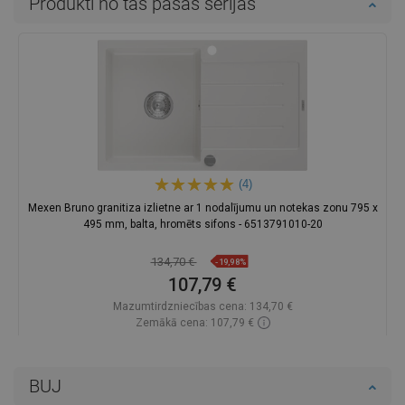
Produkti no tās pašas sērijas
(4)
Mexen Bruno granitiza izlietne ar 1 nodalījumu un notekas zonu 795 x
495 mm, balta, hromēts sifons - 6513791010-20
134,70 €
-19,98%
107,79 €
Mazumtirdzniecības cena:
134,70 €
Zemākā cena: 107,79 €
Pieejamība:
Pieejamās vispirms
Ielikt grozā
BUJ