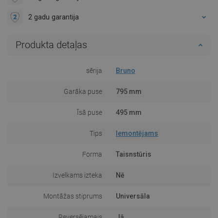
2 gadu garantija
Produkta detaļas
sērija
Bruno
Garāka puse
795 mm
Īsā puse
495 mm
Tips
Iemontējams
Forma
Taisnstūris
Izvelkams izteka
Nē
Montāžas stiprums
Universāla
Reversējamais
Jā