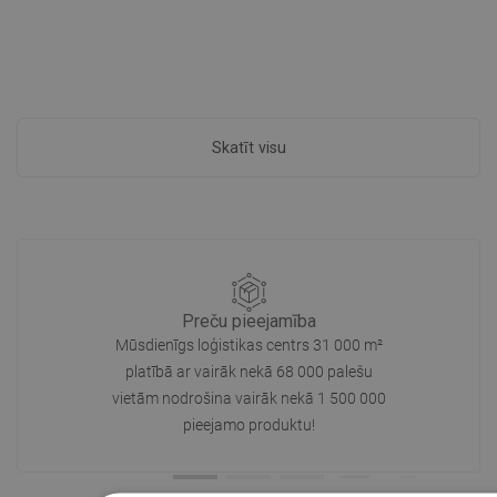
Skatīt visu
Preču pieejamība
Mūsdienīgs loģistikas centrs 31 000 m²
platībā ar vairāk nekā 68 000 palešu
vietām nodrošina vairāk nekā 1 500 000
pieejamo produktu!