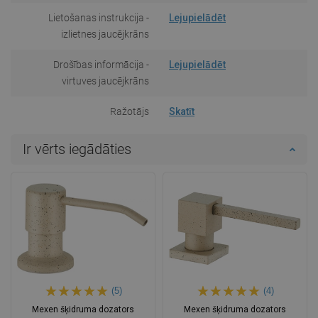
Lietošanas instrukcija -
Lejupielādēt
izlietnes jaucējkrāns
Drošības informācija -
Lejupielādēt
virtuves jaucējkrāns
Ražotājs
Skatīt
Ir vērts iegādāties
(5)
(4)
Mexen šķidruma dozators
Mexen šķidruma dozators