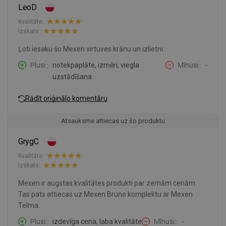
LeoD
Kvalitāte:
Izskats:
Ļoti iesaku šo Mexen virtuves krānu un izlietni.
Plusi:
notekpaplāte, izmēri, viegla
Mīnusi:
-
uzstādīšana
Rādīt oriģinālo komentāru
Atsauksme attiecas uz šo produktu
GrygC
Kvalitāte:
Izskats:
Mexen ir augstas kvalitātes produkti par zemām cenām.
Tas pats attiecas uz Mexen Bruno komplektu ar Mexen
Telma.
Plusi:
izdevīga cena, laba kvalitāte
Mīnusi:
-