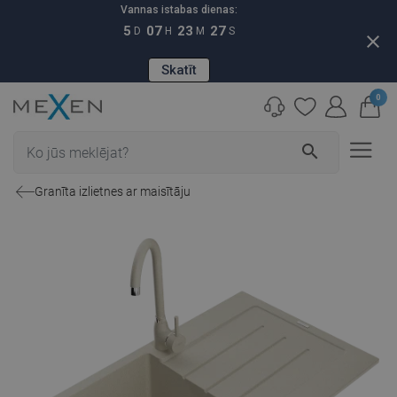
Vannas istabas dienas:
5
07
23
26
D
H
M
S
close
Skatīt
0
search
Granīta izlietnes ar maisītāju