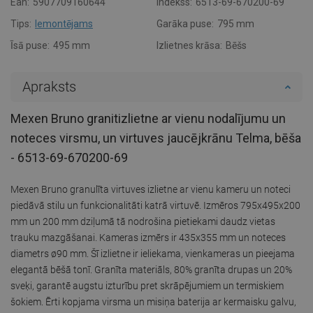
Ean:
5907709160644
Indekss:
6513-69-670200-69
Tips:
Iemontējams
Garāka puse:
795 mm
Īsā puse:
495 mm
Izlietnes krāsa:
Bēšs
Apraksts
Mexen Bruno granitizlietne ar vienu nodalījumu un
noteces virsmu, un virtuves jaucējkrānu Telma, bēša
- 6513-69-670200-69
Mexen Bruno granulīta virtuves izlietne ar vienu kameru un noteci
piedāvā stilu un funkcionalitāti katrā virtuvē. Izmēros 795x495x200
mm un 200 mm dziļumā tā nodrošina pietiekami daudz vietas
trauku mazgāšanai. Kameras izmērs ir 435x355 mm un noteces
diametrs ø90 mm. Šī izlietne ir ieliekama, vienkameras un pieejama
elegantā bēšā tonī. Granīta materiāls, 80% granīta drupas un 20%
sveķi, garantē augstu izturību pret skrāpējumiem un termiskiem
šokiem. Ērti kopjama virsma un misiņa baterija ar kermaisku galvu,