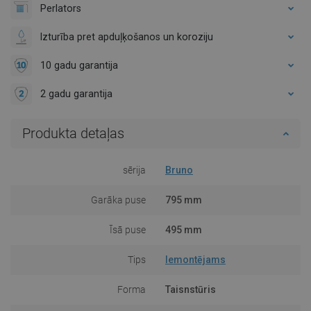
Perlators
Izturība pret apduļķošanos un koroziju
10 gadu garantija
2 gadu garantija
Produkta detaļas
sērija
Bruno
Garāka puse
795 mm
Īsā puse
495 mm
Tips
Iemontējams
Forma
Taisnstūris