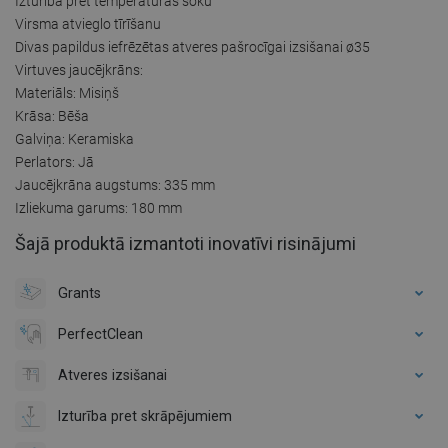
Izturība pret temperatūras šoku
Virsma atvieglo tīrīšanu
Divas papildus iefrēzētas atveres pašrocīgai izsišanai ø35
Virtuves jaucējkrāns:
Materiāls: Misiņš
Krāsa: Bēša
Galviņa: Keramiska
Perlators: Jā
Jaucējkrāna augstums: 335 mm
Izliekuma garums: 180 mm
Šajā produktā izmantoti inovatīvi risinājumi
Grants
PerfectClean
Atveres izsišanai
Izturība pret skrāpējumiem