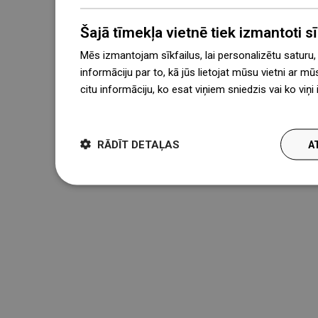
Šajā tīmekļa vietnē tiek izmantoti sīk
Mēs izmantojam sīkfailus, lai personalizētu saturu
informāciju par to, kā jūs lietojat mūsu vietni ar mū
citu informāciju, ko esat viņiem sniedzis vai ko viņ
więcej
RĀDĪT DETAĻAS
A