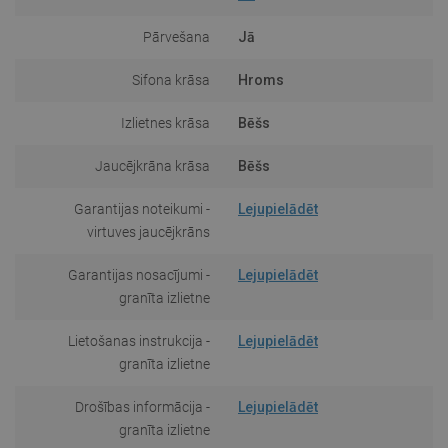
Pārvešana
Jā
Sifona krāsa
Hroms
Izlietnes krāsa
Bēšs
Jaucējkrāna krāsa
Bēšs
Garantijas noteikumi -
Lejupielādēt
virtuves jaucējkrāns
Garantijas nosacījumi -
Lejupielādēt
granīta izlietne
Lietošanas instrukcija -
Lejupielādēt
granīta izlietne
Drošības informācija -
Lejupielādēt
granīta izlietne