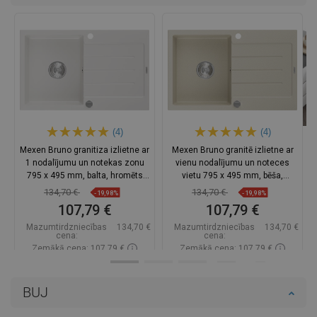
(4)
(4)
Mexen Bruno granitiza izlietne ar
Mexen Bruno granitē izlietne ar
1 nodalījumu un notekas zonu
vienu nodalījumu un noteces
795 x 495 mm, balta, hromēts
vietu 795 x 495 mm, bēša,
sifons - 6513791010-20
hromēts sifons - 6513791010-69
134,70 €
134,70 €
-19,98%
-19,98%
107,79 €
107,79 €
Mazumtirdzniecības
134,70 €
Mazumtirdzniecības
134,70 €
cena:
cena:
Zemākā cena: 107,79 €
Zemākā cena: 107,79 €
Pieejamība:
Pieejamās vispirms
Pieejamība:
Pieejamās vispirms
BUJ
Ielikt grozā
Ielikt grozā
Salīdzināt
favorite_border
Iecienītākie
Salīdzināt
favorite_border
Iecienītākie