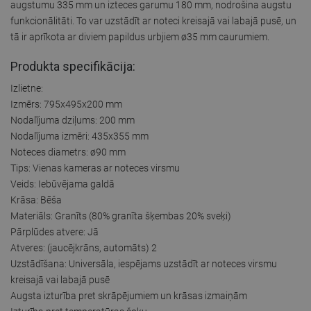
augstumu 335 mm un izteces garumu 180 mm, nodrošina augstu
funkcionālitāti. To var uzstādīt ar noteci kreisajā vai labajā pusē, un
tā ir aprīkota ar diviem papildus urbjiem ø35 mm caurumiem.
Produkta specifikācija:
Izlietne:
Izmērs: 795x495x200 mm
Nodalījuma dziļums: 200 mm
Nodalījuma izmēri: 435x355 mm
Noteces diametrs: ø90 mm
Tips: Vienas kameras ar noteces virsmu
Veids: Iebūvējama galdā
Krāsa: Bēša
Materiāls: Granīts (80% granīta šķembas 20% sveķi)
Pārplūdes atvere: Jā
Atveres: (jaucējkrāns, automāts) 2
Uzstādīšana: Universāla, iespējams uzstādīt ar noteces virsmu
kreisajā vai labajā pusē
Augsta izturība pret skrāpējumiem un krāsas izmaiņām