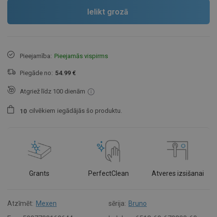
Ielikt grozā
Pieejamība:
Pieejamās vispirms
Piegāde no:
54.99 €
Atgriež līdz 100 dienām
cilvēkiem
iegādājās šo produktu.
1
0
Grants
PerfectClean
Atveres izsišanai
Atzīmēt:
Mexen
sērija:
Bruno