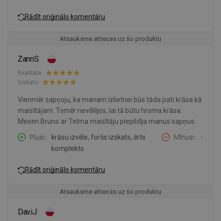
Rādīt oriģinālo komentāru
Atsauksme attiecas uz šo produktu
ŻannS
Kvalitāte:
Izskats:
Vienmēr sapņoju, ka manam izlietnei būs tāda pati krāsa kā
maisītājam. Tomēr nevēlējos, lai tā būtu hroma krāsa.
Mexen Bruno ar Telma maisītāju piepildīja manus sapņus.
Plusi:
krāsu izvēle, foršs izskats, ērts
Mīnusi:
-
komplekts
Rādīt oriģinālo komentāru
Atsauksme attiecas uz šo produktu
DaviJ