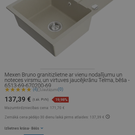
Mexen Bruno granitizlietne ar vienu nodalījumu un
noteces virsmu, un virtuves jaucējkrānu Telma, bēša -
6513-69-670200-69
(0)
(4)
Jautājumi
137,39 €
19,98%
(t.sk. PVN)
Mazumtirdzniecības cena:
171,70 €
Zemākā cena pēdējo 30 dienu laikā
pirms atlaides: 137,39 €
Izlietnes krāsa
- Bēšs