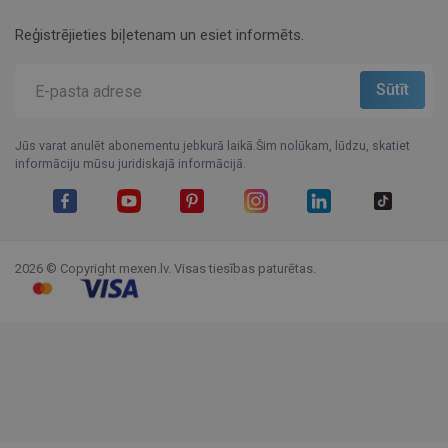
Reģistrējieties biļetenam un esiet informēts.
Jūs varat anulēt abonementu jebkurā laikā.Šim nolūkam, lūdzu, skatiet
informāciju mūsu juridiskajā informācijā.
Facebook
YouTube
Pinterest
Instagram
LinkedIn
TikTok
2026 © Copyright mexen.lv. Visas tiesības paturētas.