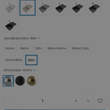
Jaucējkrāna krāsa
- Bēšs
Hroms
Melns
Zelts
Melns/Hroms
Melns/Zelts
Hroms/Bēšs
Bēšs
Sifona krāsa
- Hroms
favorite_border
-
+