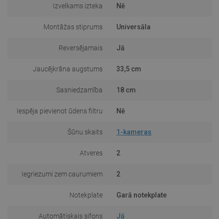
Izvelkams izteka
Nē
Montāžas stiprums
Universāla
Reversējamais
Jā
Jaucējkrāna augstums
33,5 cm
Sasniedzamība
18 cm
Iespēja pievienot ūdens filtru
Nē
Šūnu skaits
1-kameras
Atveres
2
Iegriezumi zem caurumiem
2
Notekplate
Garā notekplate
Automātiskais sifons
Jā