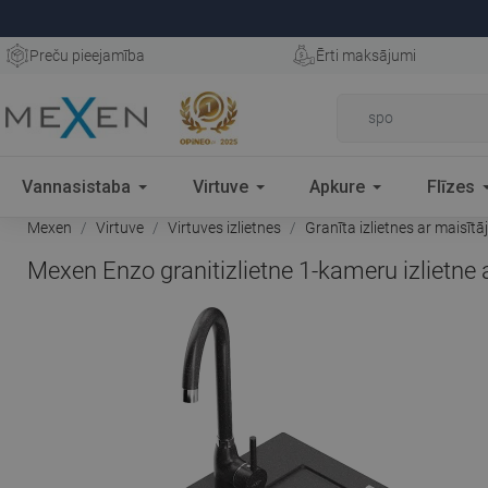
Preču pieejamība
Ērti maksājumi
Vannasistaba
Virtuve
Apkure
Flīzes
Mexen
Virtuve
Virtuves izlietnes
Granīta izlietnes ar maisītā
Mexen Enzo granitizlietne 1-kameru izlietne 