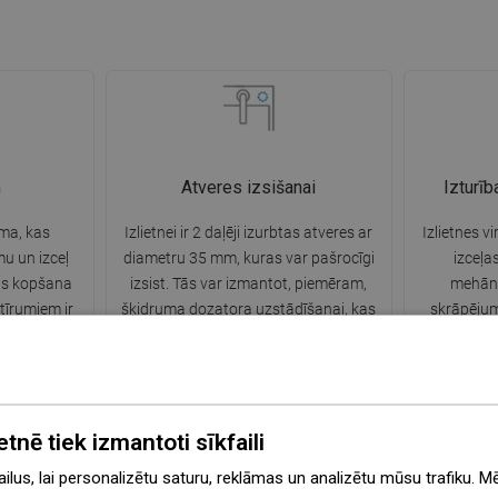
n
Atveres izsišanai
Izturī
sma, kas
Izlietnei ir 2 daļēji izurbtas atveres ar
Izlietnes vi
u un izceļ
diametru 35 mm, kuras var pašrocīgi
izceļas
nas kopšana
izsist. Tās var izmantot, piemēram,
mehāni
tīrumiem ir
šķidruma dozatora uzstādīšanai, kas
skrāpējum
sa spēcīgu
novērsīs plastmasas pudeļu klātbūtni
ļauj izbau
ietošanu.
virtuvē un piešķirs tai elegantu apdari.
etnē tiek izmantoti sīkfaili
lus, lai personalizētu saturu, reklāmas un analizētu mūsu trafiku. M