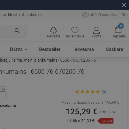
close
stas klientu atsauksmes
Labākā cena/kvalitāte
0
search
Pagalba
Iecienītākie
Konts
Krepšelis
Dārzs
Bestselleri
Iedvesma
Saskare
maisītāju Telma, melni plankumains - 6506-76-670200-76
plankumains - 6506-76-670200-76
Mexen Enzo granitizlietne 1-
(5)
kameru izlietne ar izlietni un
virtuves maisītāju Telma,
melni plankumains - 6506-76-
Mazumtirdzniecības cena:
156,60 €
670200-76
izsišanai
125,29 €
(t.sk. PVN)
Lētāk o
31,31 €
19,99%