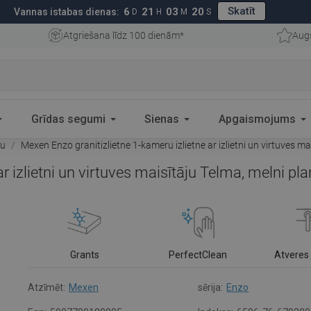
Skatīt
6
21
03
19
Vannas istabas dienas:
D
H
M
S
Atgriešana līdz 100 dienām*
Aug
Grīdas segumi
Sienas
Apgaismojums
ju
Mexen Enzo granitizlietne 1-kameru izlietne ar izlietni un virtuves 
ar izlietni un virtuves maisītāju Telma, melni 
Grants
PerfectClean
Atveres 
Atzīmēt:
Mexen
sērija:
Enzo