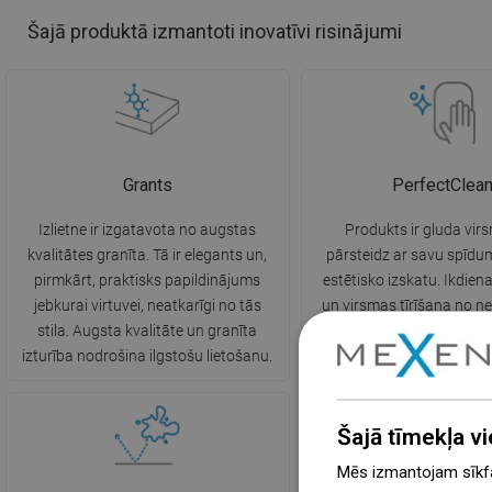
Šajā produktā izmantoti inovatīvi risinājumi
Grants
PerfectClea
Izlietne ir izgatavota no augstas
Produkts ir gluda vir
kvalitātes granīta. Tā ir elegants un,
pārsteidz ar savu spīdum
pirmkārt, praktisks papildinājums
estētisko izskatu. Ikdie
jebkurai virtuvei, neatkarīgi no tās
un virsmas tīrīšana no ne
stila. Augsta kvalitāte un granīta
daudz vieglāka un nepra
izturība nodrošina ilgstošu lietošanu.
mazgāšanas līdzekļu l
Šajā tīmekļa vi
Mēs izmantojam sīkfai