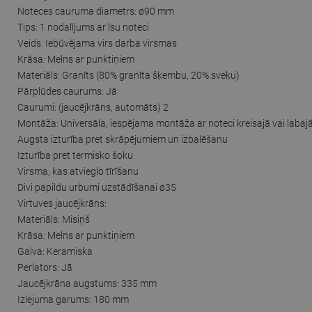
Noteces cauruma diametrs: ø90 mm
Tips: 1 nodalījums ar īsu noteci
Veids: Iebūvējama virs darba virsmas
Krāsa: Melns ar punktiņiem
Materiāls: Granīts (80% granīta šķembu, 20% sveķu)
Pārplūdes caurums: Jā
Caurumi: (jaucējkrāns, automāts) 2
Montāža: Universāla, iespējama montāža ar noteci kreisajā vai labaj
Augsta izturība pret skrāpējumiem un izbalēšanu
Izturība pret termisko šoku
Virsma, kas atvieglo tīrīšanu
Divi papildu urbumi uzstādīšanai ø35
Virtuves jaucējkrāns:
Materiāls: Misiņš
Krāsa: Melns ar punktiņiem
Galva: Keramiska
Perlators: Jā
Jaucējkrāna augstums: 335 mm
Izlejuma garums: 180 mm