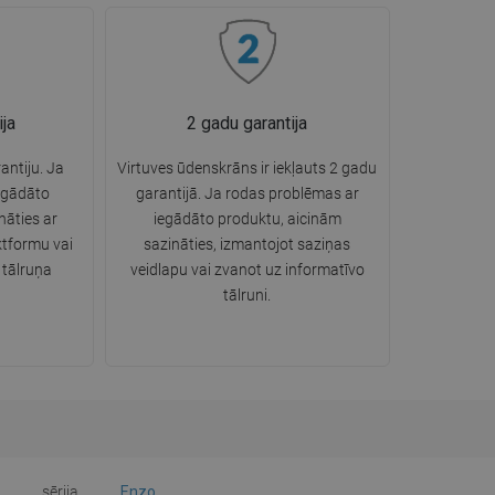
ija
2 gadu garantija
rantiju. Ja
Virtuves ūdenskrāns ir iekļauts 2 gadu
egādāto
garantijā. Ja rodas problēmas ar
nāties ar
iegādāto produktu, aicinām
tformu vai
sazināties, izmantojot saziņas
 tālruņa
veidlapu vai zvanot uz informatīvo
tālruni.
sērija
Enzo