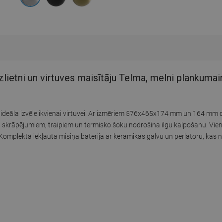
zlietni un virtuves maisītāju Telma, melni plankumai
r ideāla izvēle ikvienai virtuvei. Ar izmēriem 576x465x174 mm un 164 mm d
pret skrāpējumiem, traipiem un termisko šoku nodrošina ilgu kalpošanu. Vi
Komplektā iekļauta misiņa baterija ar keramikas galvu un perlatoru, kas