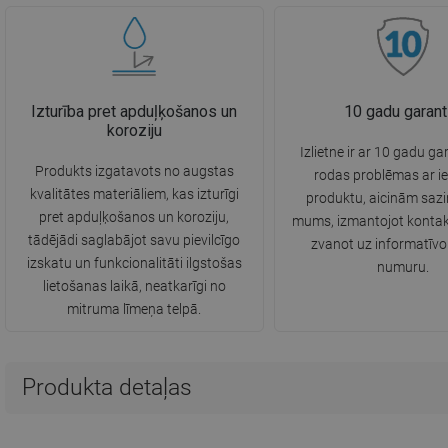
Izturība pret apduļķošanos un
10 gadu garant
koroziju
Izlietne ir ar 10 gadu ga
Produkts izgatavots no augstas
rodas problēmas ar i
kvalitātes materiāliem, kas izturīgi
produktu, aicinām sazi
pret apduļķošanos un koroziju,
mums, izmantojot kontak
tādējādi saglabājot savu pievilcīgo
zvanot uz informatīvo
izskatu un funkcionalitāti ilgstošas
numuru.
lietošanas laikā, neatkarīgi no
mitruma līmeņa telpā.
Produkta detaļas