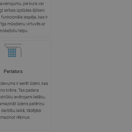
savienojumu, pie kura var
SWEDISH
ēgt ierīces izplūdes šļūteni.
n funkcionāla iespēja, kas ir
FINNISH
rīga mūsdienu virtuvēs ar
PORTUGUESE
erobežotu telpu.
CROATIAN
GREEK
SLOVENIAN
Perlators
zdevums ir aerēt ūdeni, kas
t no krāna. Tas padara
strūklu ievērojami lielāku,
samazināt ūdens patēriņu
 darbību laikā, tādējādi
mazinot rēķinus.