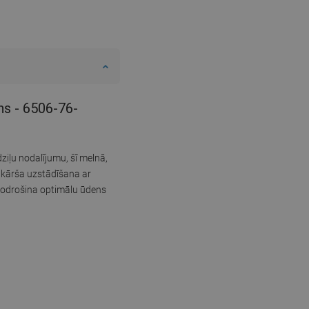
ns - 6506-76-
ziļu nodalījumu, šī melnā,
enkārša uzstādīšana ar
 nodrošina optimālu ūdens