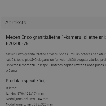
Apraksts
Mexen Enzo granitizlietne 1-kameru izlietne ar i
670200-76
Mexen Enzo granīta izlietne ar vienu nodalījumu un noteces paplāti i
raibā izlietne piedāvā eleganci un funkcionalitāti. Augsta izturība 
universālu montāžu un iespēju noteces paplāti uzstādīt abās pusēs. 
plūsmu.
Produkta specifikācija:
Izlietne:
Izmērs: 576x465x174 mm
Nodalījuma dziļums: 164 mm
Nodalījuma izmēri: 395x320 mm