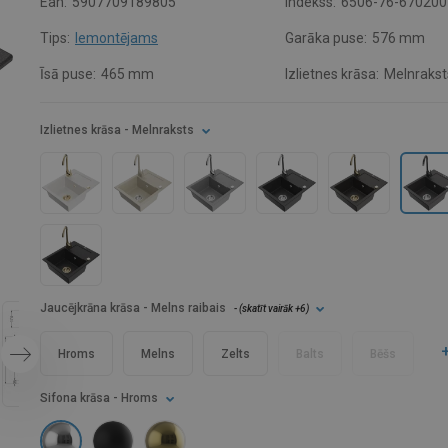
Ean:
5907709189805
Indekss:
6506-76-670200
Tips:
Iemontējams
Garāka puse:
576 mm
Īsā puse:
465 mm
Izlietnes krāsa:
Melnrakst
Izlietnes krāsa
- Melnraksts
Jaucējkrāna krāsa
- Melns raibais
- (
skatīt vairāk
+6
)
Hroms
Melns
Zelts
Balts
Bēšs
Sifona krāsa
- Hroms