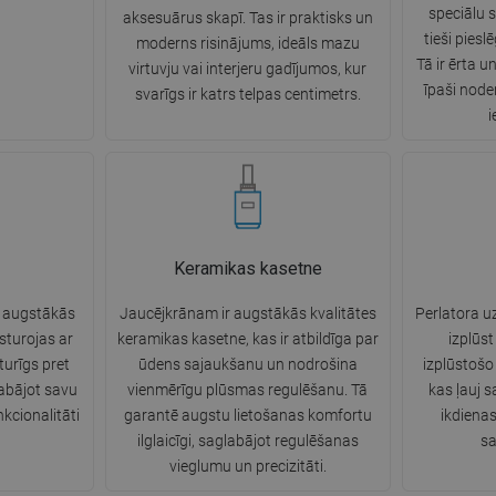
speciālu 
aksesuārus skapī. Tas ir praktisks un
tieši piesl
moderns risinājums, ideāls mazu
Tā ir ērta u
virtuvju vai interjeru gadījumos, kur
īpaši node
svarīgs ir katrs telpas centimetrs.
i
Keramikas kasetne
o augstākās
Jaucējkrānam ir augstākās kvalitātes
Perlatora u
ksturojas ar
keramikas kasetne, kas ir atbildīga par
izplūs
zturīgs pret
ūdens sajaukšanu un nodrošina
izplūstošo 
abājot savu
vienmērīgu plūsmas regulēšanu. Tā
kas ļauj 
kcionalitāti
garantē augstu lietošanas komfortu
ikdienas
ilglaicīgi, saglabājot regulēšanas
sa
vieglumu un precizitāti.