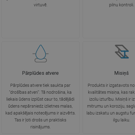
virtuvē.
pilnu kontroli.
Pārplūdes atvere
Misiņš
Pārplūdes atvere tiek saukta par
Produkts ir izgatavots n
"drošības atveri". Tā nodrošina, ka
kvalitātes misiņa, kas ra
liekais ūdens izplūst caur to, tādējādi
izcilu izturību. Misiņš ir i
ūdens nepārsniedz izlietnes malas,
mitrumu un koroziju, sagl
kad apakšējais notecējums ir aizvērts.
labu izskatu un augstu fun
Tas ir ļoti drošs un praktisks
ilgu laiku.
risinājums.