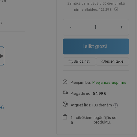
-76
Zemākā cena pēdējo 30 dienu laikā
pirms atlaides: 125,29 €
s
-
+
Ielikt grozā
favorite_border
Iecienītākie
Salīdzināt
Pieejamība:
Pieejamās vispirms
Piegāde no:
54.99 €
Atgriež līdz 100 dienām
+6
cilvēkiem
iegādājās šo
1
produktu.
0