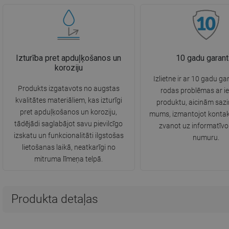
Izturība pret apduļķošanos un
10 gadu garant
koroziju
Izlietne ir ar 10 gadu ga
Produkts izgatavots no augstas
rodas problēmas ar i
kvalitātes materiāliem, kas izturīgi
produktu, aicinām sazi
pret apduļķošanos un koroziju,
mums, izmantojot kontak
tādējādi saglabājot savu pievilcīgo
zvanot uz informatīvo
izskatu un funkcionalitāti ilgstošas
numuru.
lietošanas laikā, neatkarīgi no
mitruma līmeņa telpā.
Produkta detaļas