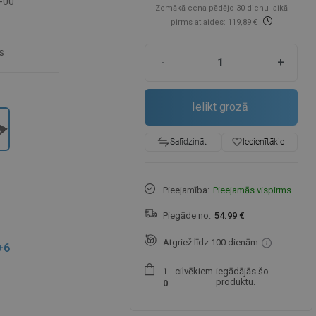
-00
Zemākā cena pēdējo 30 dienu laikā
pirms atlaides: 119,89 €
s
-
+
Ielikt grozā
favorite_border
Iecienītākie
Salīdzināt
Pieejamība:
Pieejamās vispirms
Piegāde no:
54.99 €
Atgriež līdz 100 dienām
+6
cilvēkiem
iegādājās šo
1
produktu.
0