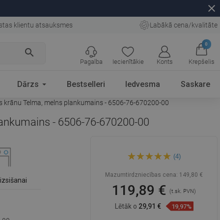
close
stas klientu atsauksmes
Labākā cena/kvalitāte
0
search
Pagalba
Iecienītākie
Konts
Krepšelis
Dārzs
Bestselleri
Iedvesma
Saskare
ves krānu Telma, melns plankumains - 6506-76-670200-00
plankumains - 6506-76-670200-00
Mexen Enzo granitais
(4)
izlietnes 1-kameras ar
notecinātāju un virtuves krānu
Telma, melns plankumains -
Mazumtirdzniecības cena:
149,80 €
6506-76-670200-00
izsišanai
119,89 €
(t.sk. PVN)
Lētāk o
29,91 €
19,97%