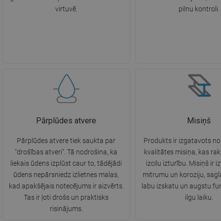
virtuvē.
pilnu kontroli.
Pārplūdes atvere
Misiņš
Pārplūdes atvere tiek saukta par
Produkts ir izgatavots n
"drošības atveri". Tā nodrošina, ka
kvalitātes misiņa, kas ra
liekais ūdens izplūst caur to, tādējādi
izcilu izturību. Misiņš ir i
ūdens nepārsniedz izlietnes malas,
mitrumu un koroziju, sagl
kad apakšējais notecējums ir aizvērts.
labu izskatu un augstu fun
Tas ir ļoti drošs un praktisks
ilgu laiku.
risinājums.