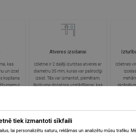
n
Atveres izsišanai
Izturī
sma, kas
Izlietnei ir 2 daļēji izurbtas atveres ar
Izlietnes vi
u un izceļ
diametru 35 mm, kuras var pašrocīgi
izceļas
nas kopšana
izsist. Tās var izmantot, piemēram,
mehāni
tīrumiem ir
šķidruma dozatora uzstādīšanai, kas
skrāpējum
sa spēcīgu
novērsīs plastmasas pudeļu klātbūtni
ļauj izbau
ietošanu.
virtuvē un piešķirs tai elegantu apdari.
etnē tiek izmantoti sīkfaili
lus, lai personalizētu saturu, reklāmas un analizētu mūsu trafiku. M