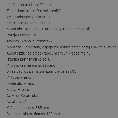
Izplūdes diametrs: ø90 mm
Tips: 1-kameras ar īsu notecinātāju
Veids: Iebūvēts virsmas daļā
Krāsa: Melns plankumains
Materiāls: Granīts (80% granīta šķembas 20% sveķi)
Pārejas atvere: Jā
Atveres: (krāns, automāts) 2
Montāža: Universāla, iespējams montēt notecinātāju pa kreisi vai pa 
Augsta izturība pret skrāpējumiem un krāsas maiņu
Izturība pret termisko šoku
Virsma, kas vienkāršo tīrīšanu
Divas papildu pirmsizgriezumu atveres ø35
Virtuves krāns:
Materiāls: Misiņš
Krāsa: Hroms
Galviņa: Keramiska
Aerators: Jā
Krāna augstums: 335 mm
Sviras darbības rādiuss: 180 mm