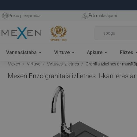
Preču pieejamība
Ērti maksājumi
Vannasistaba
Virtuve
Apkure
Flīzes
Mexen
Virtuve
Virtuves izlietnes
Granīta izlietnes ar maisītā
Mexen Enzo granitais izlietnes 1-kameras a