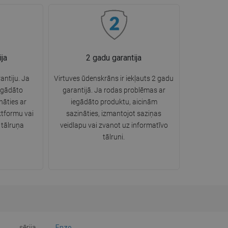
ija
2 gadu garantija
rantiju. Ja
Virtuves ūdenskrāns ir iekļauts 2 gadu
egādāto
garantijā. Ja rodas problēmas ar
nāties ar
iegādāto produktu, aicinām
tformu vai
sazināties, izmantojot saziņas
 tālruņa
veidlapu vai zvanot uz informatīvo
tālruni.
sērija
Enzo