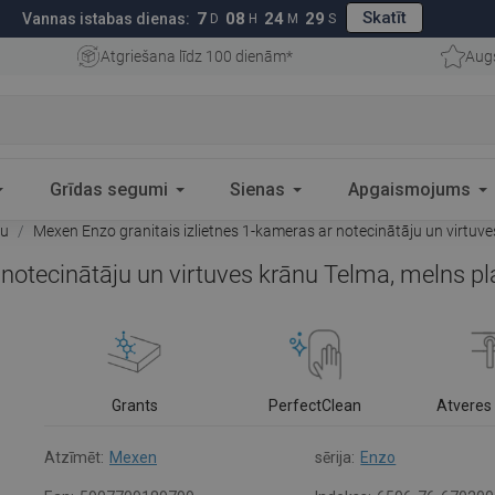
Skatīt
7
08
24
29
Vannas istabas dienas:
D
H
M
S
Atgriešana līdz 100 dienām*
Aug
Grīdas segumi
Sienas
Apgaismojums
ju
Mexen Enzo granitais izlietnes 1-kameras ar notecinātāju un virtu
r notecinātāju un virtuves krānu Telma, melns 
Grants
PerfectClean
Atveres 
Atzīmēt:
Mexen
sērija:
Enzo