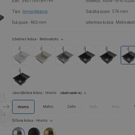
Ean:
5907709189799
Indekss:
6506-76-670200
Tips:
Iemontējams
Garāka puse:
576 mm
Īsā puse:
465 mm
Izlietnes krāsa:
Melnrakst
Izlietnes krāsa
- Melnraksts
Jaucējkrāna krāsa
- Hroms
- (
skatīt vairāk
+6
)
Melns
Zelts
Balts
Bēšs
Hroms
Sifona krāsa
- Hroms