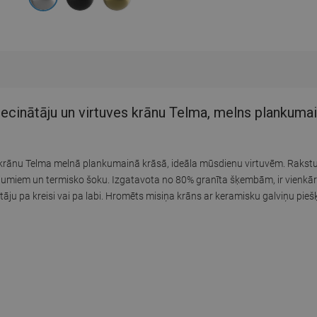
ecinātāju un virtuves krānu Telma, melns plankuma
s krānu Telma melnā plankumainā krāsā, ideāla mūsdienu virtuvēm. Rakstu
iem un termisko šoku. Izgatavota no 80% granīta šķembām, ir vienkārši
tāju pa kreisi vai pa labi. Hromēts misiņa krāns ar keramisku galviņu piešķ