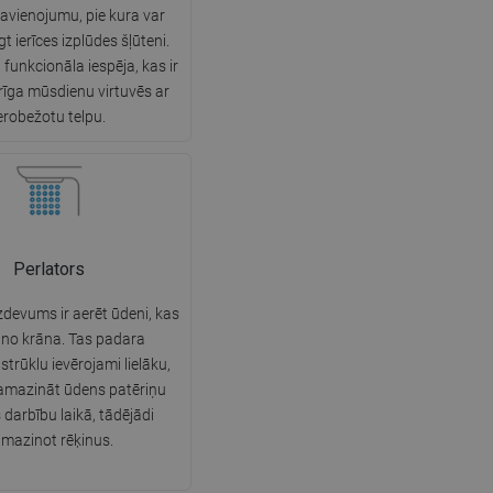
savienojumu, pie kura var
SWEDISH
ēgt ierīces izplūdes šļūteni.
n funkcionāla iespēja, kas ir
FINNISH
rīga mūsdienu virtuvēs ar
PORTUGUESE
erobežotu telpu.
CROATIAN
GREEK
SLOVENIAN
Perlators
zdevums ir aerēt ūdeni, kas
t no krāna. Tas padara
strūklu ievērojami lielāku,
samazināt ūdens patēriņu
 darbību laikā, tādējādi
mazinot rēķinus.