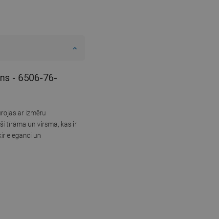
ins - 6506-76-
rojas ar izmēru
 tīrāma un virsma, kas ir
ir eleganci un