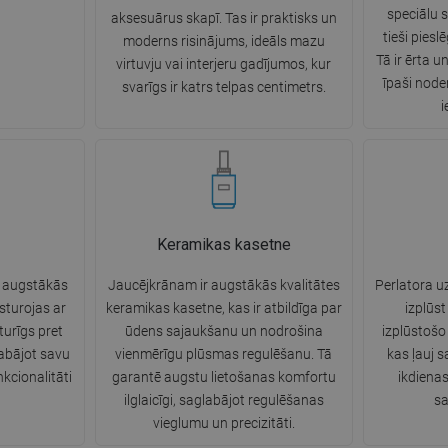
speciālu 
aksesuārus skapī. Tas ir praktisks un
tieši piesl
moderns risinājums, ideāls mazu
Tā ir ērta u
virtuvju vai interjeru gadījumos, kur
īpaši node
svarīgs ir katrs telpas centimetrs.
i
Keramikas kasetne
o augstākās
Jaucējkrānam ir augstākās kvalitātes
Perlatora u
ksturojas ar
keramikas kasetne, kas ir atbildīga par
izplūs
zturīgs pret
ūdens sajaukšanu un nodrošina
izplūstošo 
abājot savu
vienmērīgu plūsmas regulēšanu. Tā
kas ļauj 
kcionalitāti
garantē augstu lietošanas komfortu
ikdienas
ilglaicīgi, saglabājot regulēšanas
sa
vieglumu un precizitāti.