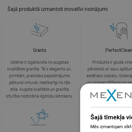
Šajā produktā izmantoti inovatīvi risinājumi
Grants
PerfectClea
Izlietne ir izgatavota no augstas
Produkts ir gluda vir
kvalitātes granīta. Tā ir elegants un,
pārsteidz ar savu spīdum
pirmkārt, praktisks papildinājums
estētisko izskatu. Ikdie
jebkurai virtuvei, neatkarīgi no tās
un virsmas tīrīšana no ne
stila. Augsta kvalitāte un granīta
daudz vieglāka un nepra
izturība nodrošina ilgstošu lietošanu.
mazgāšanas līdzekļu l
Šajā tīmekļa vi
Mēs izmantojam sīkfai