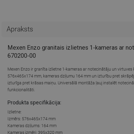
Apraksts
Mexen Enzo granitais izlietnes 1-kameras ar not
670200-00
Mexen Enzo ir granīta izlietne 1-kameras ar notecinātāju un virtuve
576x465x174 mm, kameras dziļumu 164 mm un izturību pret skrāpējum
izturīga pret krāsas maiņu. Universālā montāža ļauj instalēt notecinā
funkcionalitāti.
Produkta specifikācija:
Izlietne:
Izmērs: 576x465x174 mm
Kameras dziļums: 164 mm
Kameras izmēri: 395x320 mm