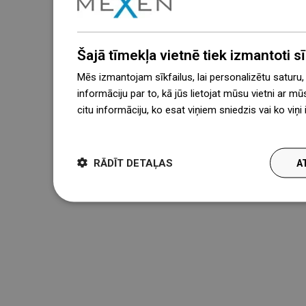
Šajā tīmekļa vietnē tiek izmantoti sīk
Mēs izmantojam sīkfailus, lai personalizētu saturu
informāciju par to, kā jūs lietojat mūsu vietni ar mū
citu informāciju, ko esat viņiem sniedzis vai ko viņ
więcej
RĀDĪT DETAĻAS
A