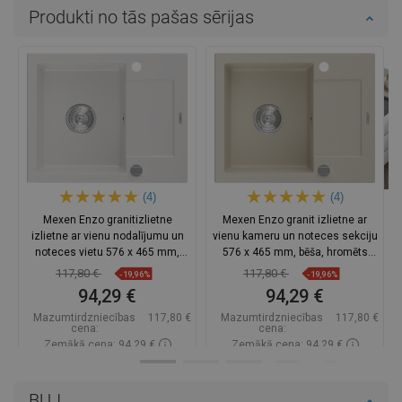
Produkti no tās pašas sērijas
(4)
(4)
Mexen Enzo granitizlietne
Mexen Enzo granit izlietne ar
izlietne ar vienu nodalījumu un
vienu kameru un noteces sekciju
noteces vietu 576 x 465 mm,
576 x 465 mm, bēša, hromēts
balta, hromēts sifons -
sifons - 6506571005-69
117,80 €
117,80 €
-19,96%
-19,96%
6506571005-20
94,29 €
94,29 €
Mazumtirdzniecības
117,80 €
Mazumtirdzniecības
117,80 €
cena:
cena:
Zemākā cena: 94,29 €
Zemākā cena: 94,29 €
Pieejamība:
Pieejamās vispirms
Pieejamība:
Pieejamās vispirms
BUJ
Ielikt grozā
Ielikt grozā