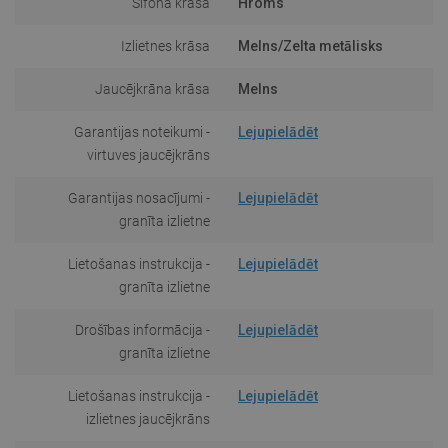
Sifona krāsa
Hroms
Izlietnes krāsa
Melns/Zelta metālisks
Jaucējkrāna krāsa
Melns
Garantijas noteikumi -
Lejupielādēt
virtuves jaucējkrāns
Garantijas nosacījumi -
Lejupielādēt
granīta izlietne
Lietošanas instrukcija -
Lejupielādēt
granīta izlietne
Drošības informācija -
Lejupielādēt
granīta izlietne
Lietošanas instrukcija -
Lejupielādēt
izlietnes jaucējkrāns