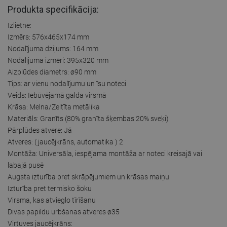
Produkta specifikācija:
Izlietne:
Izmērs: 576x465x174 mm
Nodalījuma dziļums: 164 mm
Nodalījuma izmēri: 395x320 mm
Aizplūdes diametrs: ø90 mm
Tips: ar vienu nodalījumu un īsu noteci
Veids: Iebūvējamā galda virsmā
Krāsa: Melna/Zeltīta metālika
Materiāls: Granīts (80% granīta šķembas 20% sveķi)
Pārplūdes atvere: Jā
Atveres: ( jaucējkrāns, automatika ) 2
Montāža: Universāla, iespējama montāža ar noteci kreisajā vai
labajā pusē
Augsta izturība pret skrāpējumiem un krāsas maiņu
Izturība pret termisko šoku
Virsma, kas atvieglo tīrīšanu
Divas papildu urbšanas atveres ø35
Virtuves jaucējkrāns: