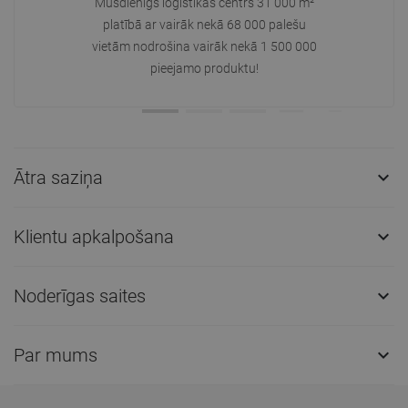
Mūsdienīgs loģistikas centrs 31 000 m²
platībā ar vairāk nekā 68 000 palešu
vietām nodrošina vairāk nekā 1 500 000
pieejamo produktu!
Ātra saziņa

Klientu apkalpošana

Noderīgas saites

Par mums
