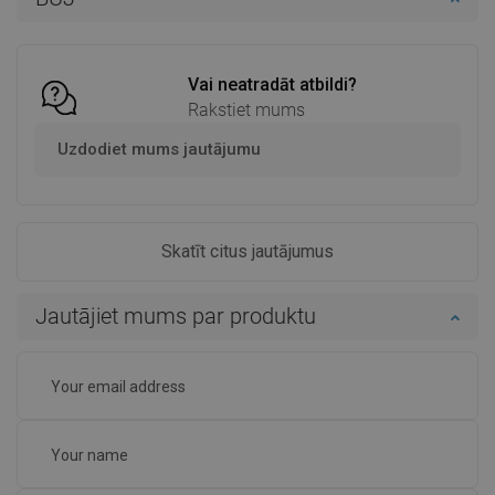
Salīdzināt
favorite_border
Iecienītākie
Salīdzināt
favorite_border
Iecienītākie
Vai neatradāt atbildi?
Rakstiet mums
Uzdodiet mums jautājumu
Skatīt citus jautājumus
Jautājiet mums par produktu