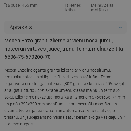
Īsā puse:
465 mm
Izlietnes
Melns/Zelta
krāsa:
metālisks
Apraksts
Mexen Enzo granit izlietne ar vienu nodalījumu,
noteci un virtuves jaucējkrānu Telma, melna/zeltīta -
6506-75-670200-70
Mexen Enzo ir eleganta granīta izlietne ar vienu nodalījumu,
praktisku noteci un stilīgu zeltītu virtuves jaucējkrānu Telma.
Izgatavota no izturīga materiāla (80% granīta šķembas, 20% sveķi)
ar augstu izturību pret skrāpējumiem, krāsas maiņu un termisko
šoku. Izlietne melnā/zeltītā metālikā ar izmēriem 576x465x174 mm
un plašu 395x320 mm nodalījumu, ir ar universālu montāžu un
divām atverēm jaucējkrānam un automātikai. Virsma atvieglo
tīrīšanu, un jaucējkrāns no misiņa satur keramisko galvas daļu un ir
335 mm augsts.