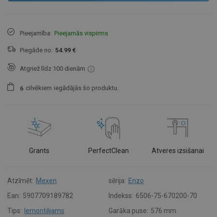
Pieejamība:
Pieejamās vispirms
Piegāde no:
54.99 €
Atgriež līdz 100 dienām
cilvēkiem
iegādājās šo produktu.
6
Grants
PerfectClean
Atveres izsišanai
Atzīmēt:
Mexen
sērija:
Enzo
Ean:
5907709189782
Indekss:
6506-75-670200-70
Tips:
Iemontējams
Garāka puse:
576 mm