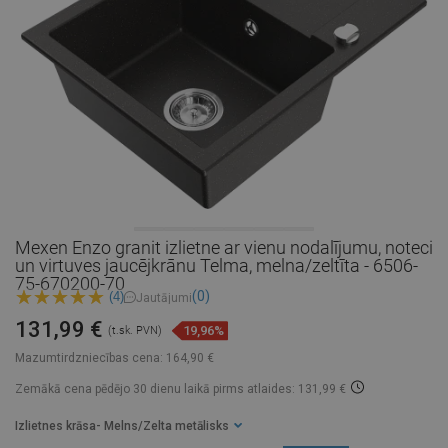
Mexen Enzo granit izlietne ar vienu nodalījumu, noteci
un virtuves jaucējkrānu Telma, melna/zeltīta - 6506-
75-670200-70
(0)
(4)
Jautājumi
131,99 €
19,96%
(t.sk. PVN)
Mazumtirdzniecības cena:
164,90 €
Zemākā cena pēdējo 30 dienu laikā
pirms atlaides: 131,99 €
Izlietnes krāsa
- Melns/Zelta metālisks