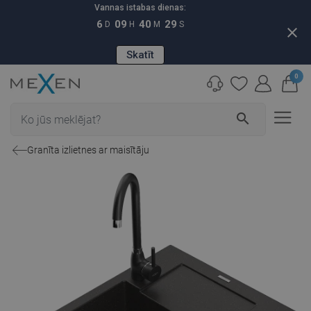
Vannas istabas dienas:
6
09
40
28
D
H
M
S
close
Skatīt
0
search
Granīta izlietnes ar maisītāju