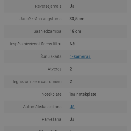
Reversējamais
Jā
Jaucējkrāna augstums
33,5 cm
Sasniedzamība
18 cm
Iespēja pievienot ūdens filtru
Nē
Šūnu skaits
1-kameras
Atveres
2
Iegriezumi zem caurumiem
2
Notekplate
Īsā notekplate
Automātiskais sifons
Jā
Pārvešana
Jā