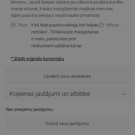
lēmumu. Jaunā Gaspar izlietne jau sākumā piešķīra burvību
manai virtuvei, trauku mazgājamās mašīnas man nav,
tāpēc pusotra sekcija ir nepārtraukti izmantota.
Plusi:
It kā tikai pusotra sekcija, bet telpas
Mīnusi:
-
netrūkst., Tīrīšana pēc mazgāšanas
ir nieks, pateicoties pret
netīrumiem uzklātai kārtai.
Rādīt oriģinālo komentāru
Uzraksti savu atsauksmi.
Kopienas jautājumi un atbildes
Nav pieejamu jautājumu.
Uzdod savu jautājumu.