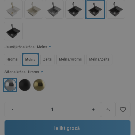
Jaucējkrāna krāsa
- Melns
Hroms
Zelts
Melns/Hroms
Melns/Zelts
Melns
Sifona krāsa
- Hroms
favorite_border
-
+
Ielikt grozā