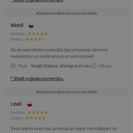
Atsauksme attiecas uz šo produktu
MichR
Kvalitāte:
Izskats:
Šis jaunais izlietne patiesībā bija ļoti pareizs lēmums,
neskatoties uz sentimentu pret veco modeli!
Plusi:
Vieglā tīrīšana., Izturīgs pret visu.
Mīnusi:
-
Rādīt oriģinālo komentāru
Atsauksme attiecas uz šo produktu
LinaS
Kvalitāte:
Izskats:
Veco izlietni esam jau izmetuši un vispār nenožēlojam šo