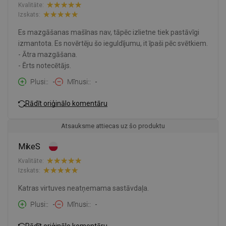
Kvalitāte:
Izskats:
Es mazgāšanas mašīnas nav, tāpēc izlietne tiek pastāvīgi
izmantota. Es novērtēju šo ieguldījumu, it īpaši pēc svētkiem.
- Ātra mazgāšana.
- Ērts notecētājs.
Plusi:
-
Mīnusi:
-
Rādīt oriģinālo komentāru
Atsauksme attiecas uz šo produktu
MikeS
Kvalitāte:
Izskats:
Katras virtuves neatņemama sastāvdaļa.
Plusi:
-
Mīnusi:
-
Rādīt oriģinālo komentāru