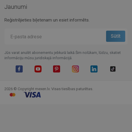
Jaunumi
Reģistrējieties biļetenam un esiet informēts.
Jūs varat anulēt abonementu jebkurā laikā.Šim nolūkam, lūdzu, skatiet
informāciju mūsu juridiskajā informācijā.
Facebook
YouTube
Pinterest
Instagram
LinkedIn
TikTok
2026 © Copyright mexen.lv. Visas tiesības paturētas.