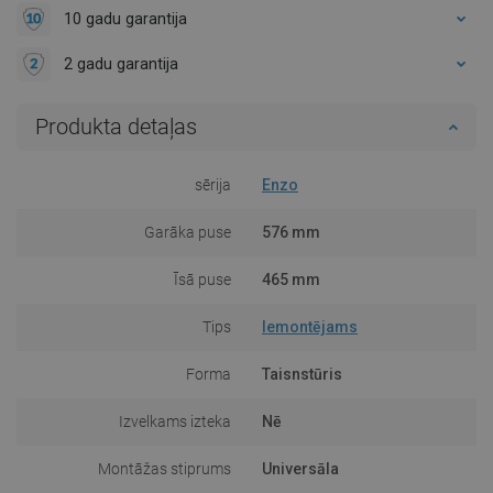
10 gadu garantija
2 gadu garantija
Produkta detaļas
sērija
Enzo
Garāka puse
576 mm
Īsā puse
465 mm
Tips
Iemontējams
Forma
Taisnstūris
Izvelkams izteka
Nē
Montāžas stiprums
Universāla