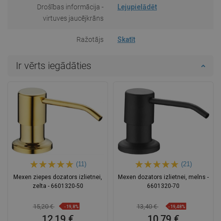
Drošības informācija -
Lejupielādēt
virtuves jaucējkrāns
Ražotājs
Skatīt
Ir vērts iegādāties
(11)
(21)
Mexen ziepes dozators izlietnei,
Mexen dozators izlietnei, melns -
zelta - 6601320-50
6601320-70
15,20 €
13,40 €
-19,8%
-19,48%
12,19 €
10,79 €