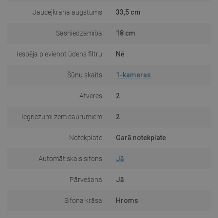
Jaucējkrāna augstums
33,5 cm
Sasniedzamība
18 cm
Iespēja pievienot ūdens filtru
Nē
Šūnu skaits
1-kameras
Atveres
2
Iegriezumi zem caurumiem
2
Notekplate
Garā notekplate
Automātiskais sifons
Jā
Pārvešana
Jā
Sifona krāsa
Hroms