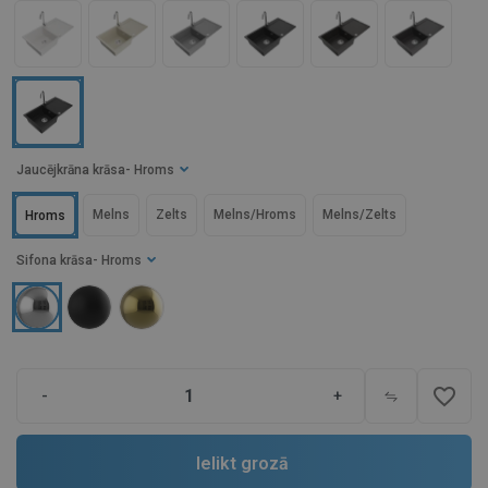
Jaucējkrāna krāsa
- Hroms
Melns
Zelts
Melns/Hroms
Melns/Zelts
Hroms
Sifona krāsa
- Hroms
favorite_border
-
+
Ielikt grozā