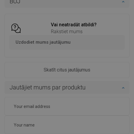
BUJ
Ielikt grozā
Ielikt grozā
Salīdzināt
favorite_border
Iecienītākie
Salīdzināt
favorite_border
Iecienītākie
Vai neatradāt atbildi?
Rakstiet mums
Uzdodiet mums jautājumu
Skatīt citus jautājumus
Jautājiet mums par produktu