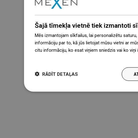
Šajā tīmekļa vietnē tiek izmantoti sīk
Mēs izmantojam sīkfailus, lai personalizētu saturu
informāciju par to, kā jūs lietojat mūsu vietni ar mū
citu informāciju, ko esat viņiem sniedzis vai ko viņ
więcej
RĀDĪT DETAĻAS
A