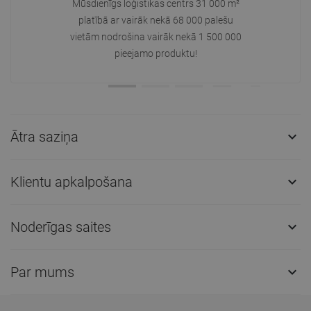
Mūsdienīgs loģistikas centrs 31 000 m²
platībā ar vairāk nekā 68 000 palešu
vietām nodrošina vairāk nekā 1 500 000
pieejamo produktu!
Ātra saziņa

Klientu apkalpošana

Noderīgas saites

Par mums
