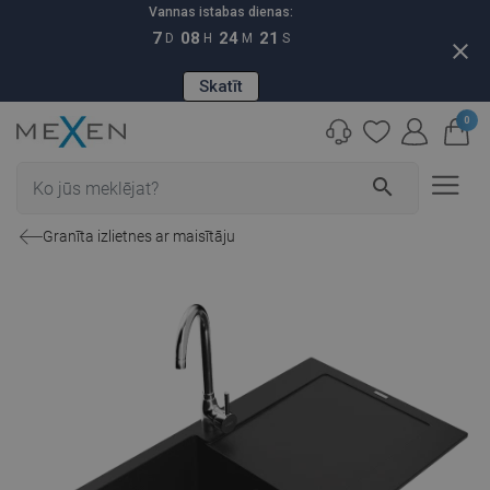
Vannas istabas dienas:
7
08
24
20
D
H
M
S
close
Skatīt
0
search
Granīta izlietnes ar maisītāju