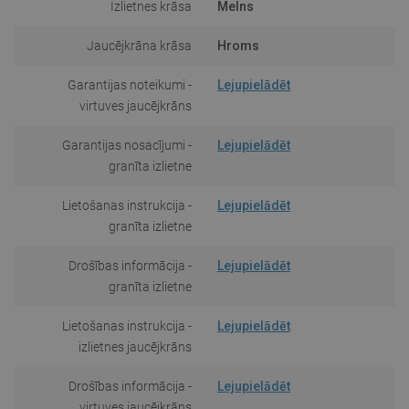
Izlietnes krāsa
Melns
Jaucējkrāna krāsa
Hroms
Garantijas noteikumi -
Lejupielādēt
virtuves jaucējkrāns
Garantijas nosacījumi -
Lejupielādēt
granīta izlietne
Lietošanas instrukcija -
Lejupielādēt
granīta izlietne
Drošības informācija -
Lejupielādēt
granīta izlietne
Lietošanas instrukcija -
Lejupielādēt
izlietnes jaucējkrāns
Drošības informācija -
Lejupielādēt
virtuves jaucējkrāns