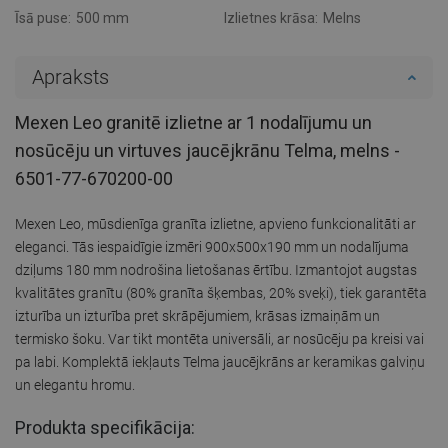
Īsā puse:
500 mm
Izlietnes krāsa:
Melns
Apraksts
Mexen Leo granitē izlietne ar 1 nodalījumu un
nosūcēju un virtuves jaucējkrānu Telma, melns -
6501-77-670200-00
Mexen Leo, mūsdienīga granīta izlietne, apvieno funkcionalitāti ar
eleganci. Tās iespaidīgie izmēri 900x500x190 mm un nodalījuma
dziļums 180 mm nodrošina lietošanas ērtību. Izmantojot augstas
kvalitātes granītu (80% granīta šķembas, 20% sveķi), tiek garantēta
izturība un izturība pret skrāpējumiem, krāsas izmaiņām un
termisko šoku. Var tikt montēta universāli, ar nosūcēju pa kreisi vai
pa labi. Komplektā iekļauts Telma jaucējkrāns ar keramikas galviņu
un elegantu hromu.
Produkta specifikācija: