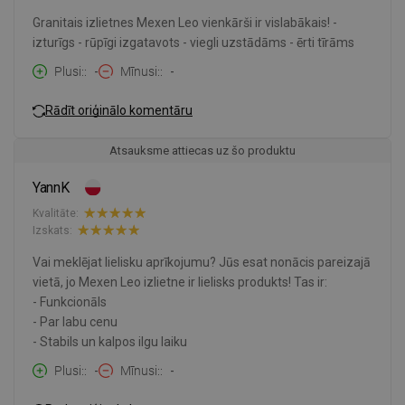
Granitais izlietnes Mexen Leo vienkārši ir vislabākais! -
izturīgs - rūpīgi izgatavots - viegli uzstādāms - ērti tīrāms
Plusi:
-
Mīnusi:
-
Rādīt oriģinālo komentāru
Atsauksme attiecas uz šo produktu
YannK
Kvalitāte:
Izskats:
Vai meklējat lielisku aprīkojumu? Jūs esat nonācis pareizajā
vietā, jo Mexen Leo izlietne ir lielisks produkts! Tas ir:
- Funkcionāls
- Par labu cenu
- Stabils un kalpos ilgu laiku
Plusi:
-
Mīnusi:
-