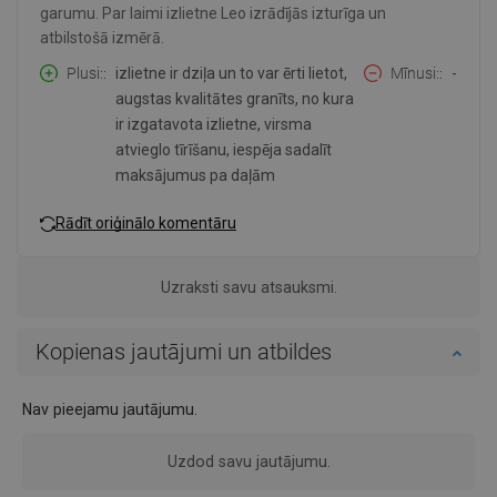
garumu. Par laimi izlietne Leo izrādījās izturīga un
atbilstošā izmērā.
Plusi:
izlietne ir dziļa un to var ērti lietot,
Mīnusi:
-
augstas kvalitātes granīts, no kura
ir izgatavota izlietne, virsma
atvieglo tīrīšanu, iespēja sadalīt
maksājumus pa daļām
Rādīt oriģinālo komentāru
Uzraksti savu atsauksmi.
Kopienas jautājumi un atbildes
Nav pieejamu jautājumu.
Uzdod savu jautājumu.