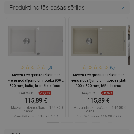
Produkti no tās pašas sērijas
(0)
(0)
Mexen Leo granitā izlietne ar
Mexen Leo granitais izlietne ar
vienu nodalījumu un noteku 900 x
vienu nodalījumu un noteces plati
500 mm, balta, hromēts sifons -
900 x 500 mm, bēšs, hroma
6501901010-20
sifons - 6501901010-69
144,80 €
144,80 €
-19,97%
-19,97%
115,89 €
115,89 €
Mazumtirdzniecības
144,80 €
Mazumtirdzniecības
144,80 €
cena:
cena:
Zemākā cena: 115,89 €
Zemākā cena: 115,89 €
Pieejamība:
Pieejamās vispirms
Pieejamība:
Pieejamās vispirms