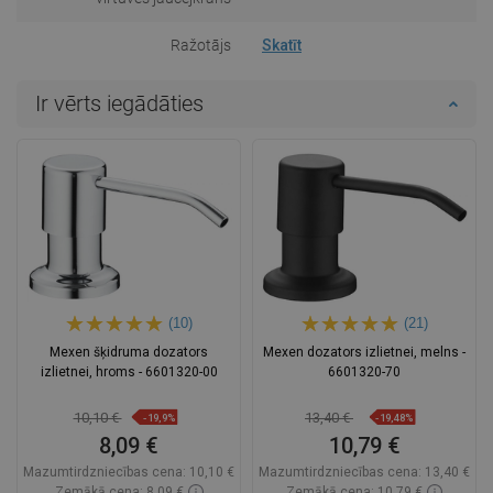
Ražotājs
Skatīt
Ir vērts iegādāties
(10)
(21)
Mexen šķidruma dozators
Mexen dozators izlietnei, melns -
izlietnei, hroms - 6601320-00
6601320-70
10,10 €
13,40 €
-19,9%
-19,48%
8,09 €
10,79 €
Mazumtirdzniecības cena:
10,10 €
Mazumtirdzniecības cena:
13,40 €
Zemākā cena: 8,09 €
Zemākā cena: 10,79 €