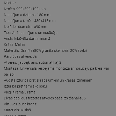
Izlietne:
Izmērs: 900x500x190 mm
Nodalījuma dziļums: 180 mm
Nodalījuma izmēri: 430x415 mm
Izplūdes diametrs: ø90 mm
Tips: Ar 1 nodalījumu un nosūcēju
Veids: Iebūvēta darba virsmā
Krāsa: Melna
Materiāls: Granīts (80% granīta šķembas, 20% sveķi)
Pārplūdes atvere: Jā
Atveres: (jaucējkrāns, automātika) 2
Montāža: Universāla, iespējama montāža ar nosūcēju pa kreisi vai
pa labi
Augsta izturība pret skrāpējumiem un krāsas izmaiņām
Izturība pret termisko šoku
Viegli tīrāma virsma
Divas papildus frezētas atveres paša izsitšanai ø35
Virtuves jaucējkrāns:
Materiāls: Misiņš
Krāsa: Hroms