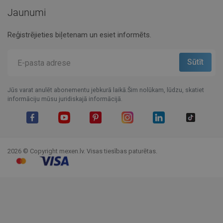
Jaunumi
Reģistrējieties biļetenam un esiet informēts.
Jūs varat anulēt abonementu jebkurā laikā.Šim nolūkam, lūdzu, skatiet
informāciju mūsu juridiskajā informācijā.
Facebook
YouTube
Pinterest
Instagram
LinkedIn
TikTok
2026 © Copyright mexen.lv. Visas tiesības paturētas.