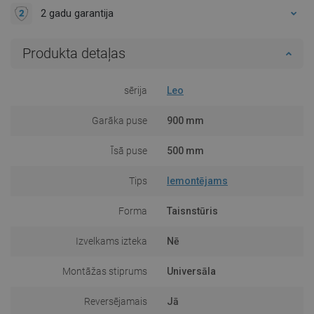
2 gadu garantija
Produkta detaļas
sērija
Leo
Garāka puse
900 mm
Īsā puse
500 mm
Tips
Iemontējams
Forma
Taisnstūris
Izvelkams izteka
Nē
Montāžas stiprums
Universāla
Reversējamais
Jā