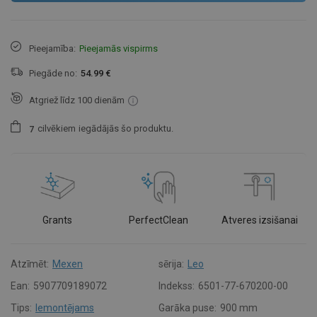
Pieejamība:
Pieejamās vispirms
Piegāde no:
54.99 €
Atgriež līdz 100 dienām
cilvēkiem
iegādājās šo produktu.
7
Grants
PerfectClean
Atveres izsišanai
Atzīmēt:
Mexen
sērija:
Leo
Ean:
5907709189072
Indekss:
6501-77-670200-00
Tips:
Iemontējams
Garāka puse:
900 mm