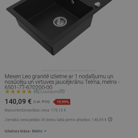
Mexen Leo granitē izlietne ar 1 nodalījumu un
nosūcēju un virtuves jaucējkrānu Telma, melns -
6501-77-670200-00
(0)
(4)
Jautājumi
140,09 €
19,99%
(t.sk. PVN)
Mazumtirdzniecības cena:
175,10 €
Zemākā cena pēdējo 30 dienu laikā
pirms atlaides: 140,09 €
Izlietnes krāsa
- Melns