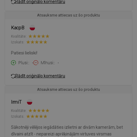
Rādīt oriģinālo komentāru
Atsauksme attiecas uz šo produktu
KacpB
Kvalitāte:
Izskats:
Patiesi lieliski!
Plusi:
-
Mīnusi:
-
Rādīt oriģinālo komentāru
Atsauksme attiecas uz šo produktu
IrmiT
Kvalitāte:
Izskats:
Sākotnēji vēlējos iegādāties izlietni ar divām kamerām, bet
dīvaini atzīt - nepareizi aprēķinājām virtuves virsmas