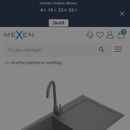
Vannas istabas dienas:
4
15
23
51
D
H
M
S
close
Skatīt
0
search
Granīta izlietnes ar maisītāju