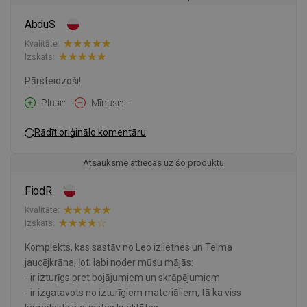
AbduS
Kvalitāte:
Izskats:
Pārsteidzoši!
Plusi:
-
Mīnusi:
-
Rādīt oriģinālo komentāru
Atsauksme attiecas uz šo produktu
FiodR
Kvalitāte:
Izskats:
Komplekts, kas sastāv no Leo izlietnes un Telma
jaucējkrāna, ļoti labi noder mūsu mājās:
- ir izturīgs pret bojājumiem un skrāpējumiem
- ir izgatavots no izturīgiem materiāliem, tā ka viss