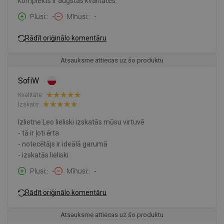
komplekts ir augstas kvalitātes.
Plusi:
-
Mīnusi:
-
Rādīt oriģinālo komentāru
Atsauksme attiecas uz šo produktu
SofiW
Kvalitāte:
Izskats:
Izlietne Leo lieliski izskatās mūsu virtuvē
- tā ir ļoti ērta
- notecētājs ir ideālā garumā
- izskatās lieliski
Plusi:
-
Mīnusi:
-
Rādīt oriģinālo komentāru
Atsauksme attiecas uz šo produktu