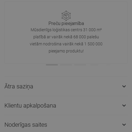
Preču pieejamība
Mūsdienīgs loģistikas centrs 31 000 m²
platībā ar vairāk nekā 68 000 palešu
vietām nodrošina vairāk nekā 1 500 000
pieejamo produktu!
Ātra saziņa

Klientu apkalpošana

Noderīgas saites
