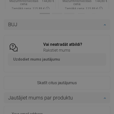
Mazumtirdzniecības
144,80 €
Mazumtirdzniecības
144,80 €
cena:
cena:
Zemākā cena: 115,89 €
Zemākā cena: 115,89 €
Pieejamība:
Pieejamās vispirms
Pieejamība:
Pieejamās vispirms
BUJ
Ielikt grozā
Ielikt grozā
Salīdzināt
favorite_border
Iecienītākie
Salīdzināt
favorite_border
Iecienītākie
Vai neatradāt atbildi?
Rakstiet mums
Uzdodiet mums jautājumu
Skatīt citus jautājumus
Jautājiet mums par produktu