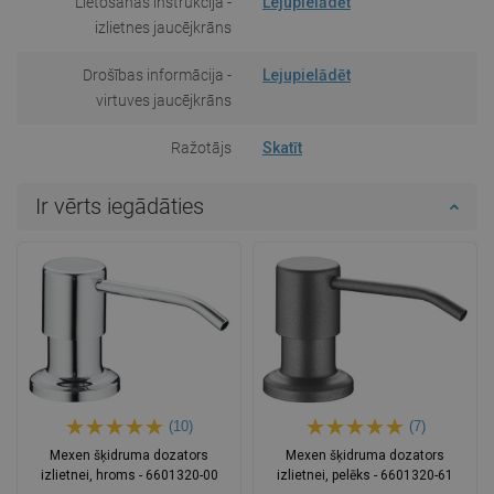
Lietošanas instrukcija -
Lejupielādēt
izlietnes jaucējkrāns
Drošības informācija -
Lejupielādēt
virtuves jaucējkrāns
Ražotājs
Skatīt
Ir vērts iegādāties
(10)
(7)
Mexen šķidruma dozators
Mexen šķidruma dozators
izlietnei, hroms - 6601320-00
izlietnei, pelēks - 6601320-61