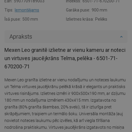
Ean:
5907709189003
Indekss:
6501-71-670200-71
Tips:
Iemontējams
Garāka puse:
900 mm
Īsā puse:
500 mm
Izlietnes krāsa:
Pelēks
Apraksts
Mexen Leo granitē izlietne ar vienu kameru ar noteci
un virtuves jaucējkrāns Telma, pelēka - 6501-71-
670200-71
Mexen Leo granīta izlietne ar vienu nodalījumu un noteces laukumu
un Telma virtuves jaucējkrānu pelēkā krāsā ir elegants un praktisks
virtuves risinājums. Izlietnes izmēri ir 900x500x190 mm, ar dziļumu
180 mm un nodalījuma izmēriem 430x415 mm. Izgatavota no
granīta (80% granīta šķembas, 20% sveķi), tā ir izturīga pret
skrāpējumiem, traipiem un termālo šoku. Universāla montāža ļauj
novietot noteces laukumu pēc izvēles, kā arī viegla tīrīšana
nodrošina praktiskumu. Virtuves jaucējkrāns izgatavots no misiņa