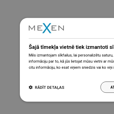
Šajā tīmekļa vietnē tiek izmantoti sīk
Mēs izmantojam sīkfailus, lai personalizētu saturu
informāciju par to, kā jūs lietojat mūsu vietni ar mū
citu informāciju, ko esat viņiem sniedzis vai ko viņ
więcej
RĀDĪT DETAĻAS
A