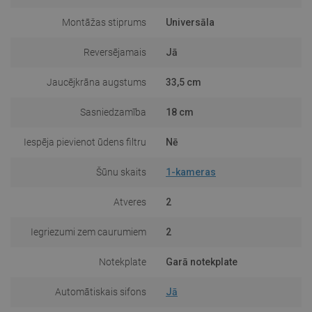
Montāžas stiprums
Universāla
Reversējamais
Jā
Jaucējkrāna augstums
33,5 cm
Sasniedzamība
18 cm
Iespēja pievienot ūdens filtru
Nē
Šūnu skaits
1-kameras
Atveres
2
Iegriezumi zem caurumiem
2
Notekplate
Garā notekplate
Automātiskais sifons
Jā