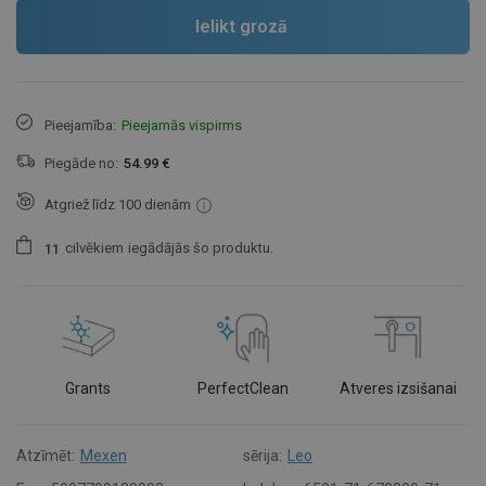
Ielikt grozā
Pieejamība:
Pieejamās vispirms
Piegāde no:
54.99 €
Atgriež līdz 100 dienām
cilvēkiem
iegādājās šo produktu.
1
1
Grants
PerfectClean
Atveres izsišanai
Atzīmēt:
Mexen
sērija:
Leo