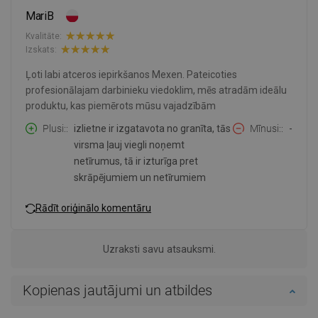
MariB
Kvalitāte:
Izskats:
Ļoti labi atceros iepirkšanos Mexen. Pateicoties
profesionālajam darbinieku viedoklim, mēs atradām ideālu
produktu, kas piemērots mūsu vajadzībām
Plusi:
izlietne ir izgatavota no granīta, tās
Mīnusi:
-
virsma ļauj viegli noņemt
netīrumus, tā ir izturīga pret
skrāpējumiem un netīrumiem
Rādīt oriģinālo komentāru
Uzraksti savu atsauksmi.
Kopienas jautājumi un atbildes