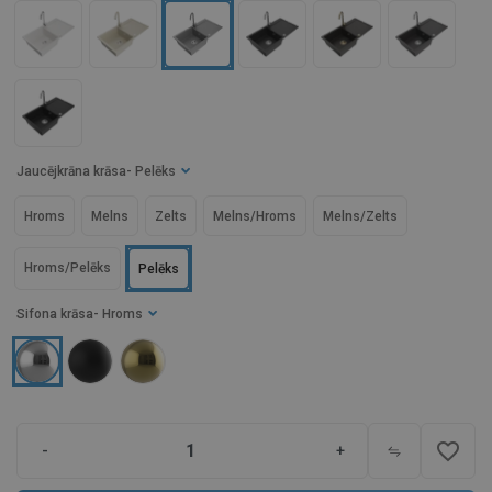
Jaucējkrāna krāsa
- Pelēks
Hroms
Melns
Zelts
Melns/Hroms
Melns/Zelts
Hroms/Pelēks
Pelēks
Sifona krāsa
- Hroms
favorite_border
-
+