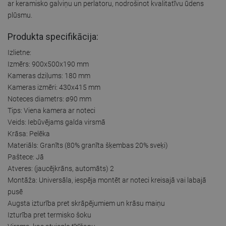
ar keramisko galviņu un perlatoru, nodrošinot kvalitatīvu ūdens
plūsmu.
Produkta specifikācija:
Izlietne:
Izmērs: 900x500x190 mm
Kameras dziļums: 180 mm
Kameras izmēri: 430x415 mm
Noteces diametrs: ø90 mm
Tips: Viena kamera ar noteci
Veids: Iebūvējams galda virsmā
Krāsa: Pelēka
Materiāls: Granīts (80% granīta šķembas 20% sveķi)
Paštece: Jā
Atveres: (jaucējkrāns, automāts) 2
Montāža: Universāla, iespēja montēt ar noteci kreisajā vai labajā
pusē
Augsta izturība pret skrāpējumiem un krāsu maiņu
Izturība pret termisko šoku