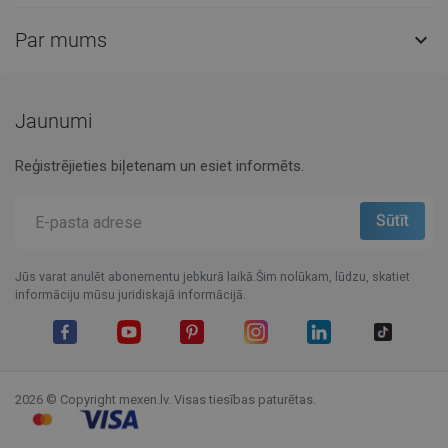
Par mums

Jaunumi
Reģistrējieties biļetenam un esiet informēts.
Jūs varat anulēt abonementu jebkurā laikā.Šim nolūkam, lūdzu, skatiet
informāciju mūsu juridiskajā informācijā.
Facebook
YouTube
Pinterest
Instagram
LinkedIn
TikTok
2026 © Copyright mexen.lv. Visas tiesības paturētas.