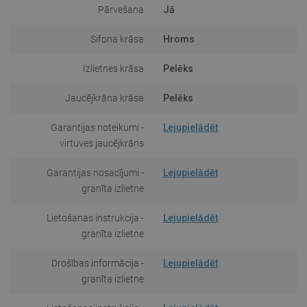
Pārvešana
Jā
Sifona krāsa
Hroms
Izlietnes krāsa
Pelēks
Jaucējkrāna krāsa
Pelēks
Garantijas noteikumi -
Lejupielādēt
virtuves jaucējkrāns
Garantijas nosacījumi -
Lejupielādēt
granīta izlietne
Lietošanas instrukcija -
Lejupielādēt
granīta izlietne
Drošības informācija -
Lejupielādēt
granīta izlietne