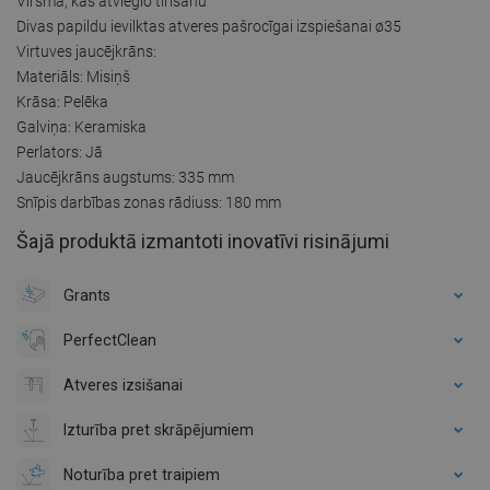
Virsma, kas atvieglo tīrīšanu
Divas papildu ievilktas atveres pašrocīgai izspiešanai ø35
Virtuves jaucējkrāns:
Materiāls: Misiņš
Krāsa: Pelēka
Galviņa: Keramiska
Perlators: Jā
Jaucējkrāns augstums: 335 mm
Snīpis darbības zonas rādiuss: 180 mm
Šajā produktā izmantoti inovatīvi risinājumi
Grants
PerfectClean
Atveres izsišanai
Izturība pret skrāpējumiem
Noturība pret traipiem