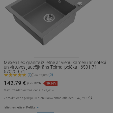
Mexen Leo granitē izlietne ar vienu kameru ar noteci
un virtuves jaucējkrāns Telma, pelēka - 6501-71-
670200-71
(0)
(4)
Jautājumi
142,79 €
19,96%
(t.sk. PVN)
Mazumtirdzniecības cena:
178,40 €
Zemākā cena pēdējo 30 dienu laikā
pirms atlaides: 142,79 €
Izlietnes krāsa
- Pelēks