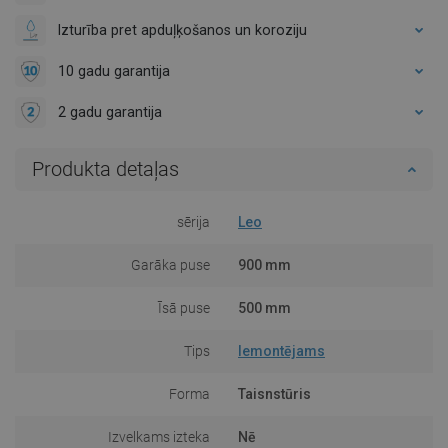
Izturība pret apduļķošanos un koroziju
10 gadu garantija
2 gadu garantija
Produkta detaļas
sērija
Leo
Garāka puse
900 mm
Īsā puse
500 mm
Tips
Iemontējams
Forma
Taisnstūris
Izvelkams izteka
Nē