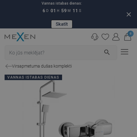
Vannas istabas dienas:
6
01
59
10
D
H
M
S
close
Skatīt
0
search
Virsapmetuma dušas komplekti
VANNAS ISTABAS DIENAS