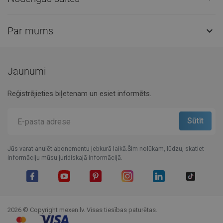
Par mums

Jaunumi
Reģistrējieties biļetenam un esiet informēts.
Jūs varat anulēt abonementu jebkurā laikā.Šim nolūkam, lūdzu, skatiet
informāciju mūsu juridiskajā informācijā.
Facebook
YouTube
Pinterest
Instagram
LinkedIn
TikTok
2026 © Copyright mexen.lv. Visas tiesības paturētas.