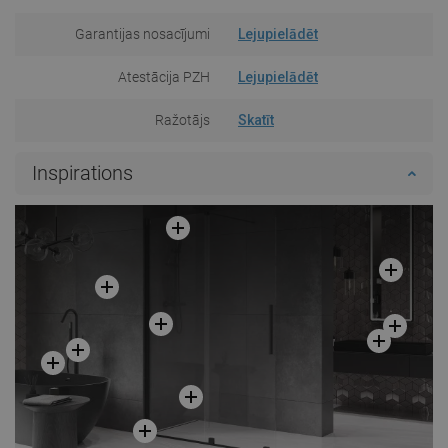
Garantijas nosacījumi
Lejupielādēt
Atestācija PZH
Lejupielādēt
Ražotājs
Skatīt
Inspirations