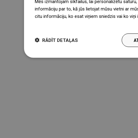
Mēs izmantojam sīkfailus, lai personalizētu saturu
informāciju par to, kā jūs lietojat mūsu vietni ar mū
citu informāciju, ko esat viņiem sniedzis vai ko viņ
więcej
RĀDĪT DETAĻAS
A