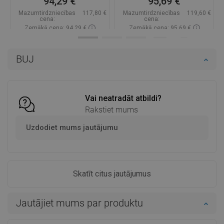
94,29 €
95,69 €
Mazumtirdzniecības
117,80 €
Mazumtirdzniecības
119,60 €
cena:
cena:
Zemākā cena: 94,29 €
Zemākā cena: 95,69 €
Pieejamība:
Pieejamās vispirms
Pieejamība:
Pieejamās vispirms
BUJ
Ielikt grozā
Ielikt grozā
Salīdzināt
favorite_border
Iecienītākie
Salīdzināt
favorite_border
Iecienītākie
Vai neatradāt atbildi?
Rakstiet mums
Uzdodiet mums jautājumu
Skatīt citus jautājumus
Jautājiet mums par produktu