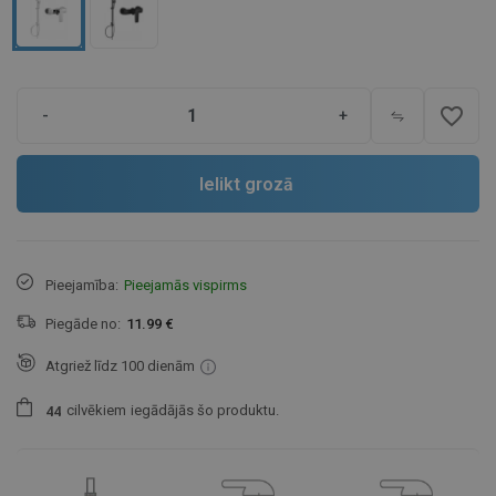
favorite_border
-
+
Ielikt grozā
Pieejamība:
Pieejamās vispirms
Piegāde no:
11.99 €
Atgriež līdz 100 dienām
cilvēkiem
iegādājās šo produktu.
4
4