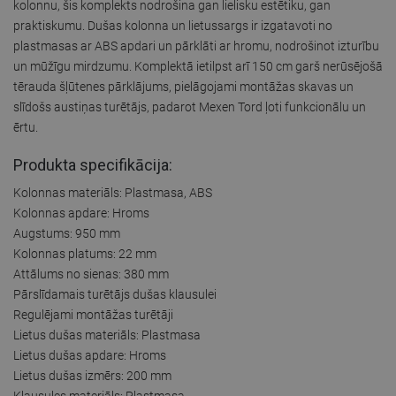
kolonnu, šis komplekts nodrošina gan lielisku estētiku, gan
praktiskumu. Dušas kolonna un lietussargs ir izgatavoti no
plastmasas ar ABS apdari un pārklāti ar hromu, nodrošinot izturību
un mūžīgu mirdzumu. Komplektā ietilpst arī 150 cm garš nerūsējošā
tērauda šļūtenes pārklājums, pielāgojami montāžas skavas un
slīdošs austiņas turētājs, padarot Mexen Tord ļoti funkcionālu un
ērtu.
Produkta specifikācija:
Kolonnas materiāls: Plastmasa, ABS
Kolonnas apdare: Hroms
Augstums: 950 mm
Kolonnas platums: 22 mm
Attālums no sienas: 380 mm
Pārslīdamais turētājs dušas klausulei
Regulējami montāžas turētāji
Lietus dušas materiāls: Plastmasa
Lietus dušas apdare: Hroms
Lietus dušas izmērs: 200 mm
Klausules materiāls: Plastmasa