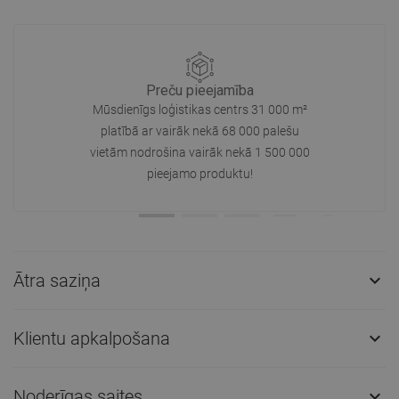
Preču pieejamība
Mūsdienīgs loģistikas centrs 31 000 m²
platībā ar vairāk nekā 68 000 palešu
vietām nodrošina vairāk nekā 1 500 000
pieejamo produktu!
Ātra saziņa

Klientu apkalpošana

Noderīgas saites
