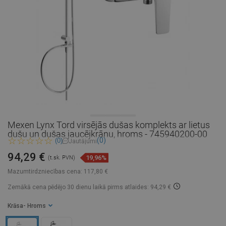
Mexen Lynx Tord virsējās dušas komplekts ar lietus
dušu un dušas jaucējkrānu, hroms - 745940200-00
(0)
(0)
Jautājumi
94,29 €
19,96%
(t.sk. PVN)
Mazumtirdzniecības cena:
117,80 €
Zemākā cena pēdējo 30 dienu laikā
pirms atlaides: 94,29 €
Krāsa
- Hroms