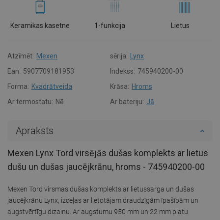
Keramikas kasetne
1-funkcija
Lietus
Atzīmēt:
Mexen
sērija:
Lynx
Ean:
5907709181953
Indekss:
745940200-00
Forma:
Kvadrātveida
Krāsa:
Hroms
Ar termostatu:
Nē
Ar bateriju:
Jā
Apraksts
Mexen Lynx Tord virsējās dušas komplekts ar lietus
dušu un dušas jaucējkrānu, hroms - 745940200-00
Mexen Tord virsmas dušas komplekts ar lietussarga un dušas
jaucējkrānu Lynx, izceļas ar lietotājam draudzīgām īpašībām un
augstvērtīgu dizainu. Ar augstumu 950 mm un 22 mm platu