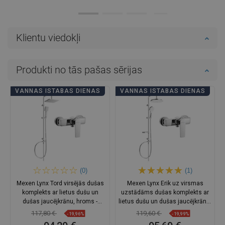
Klientu viedokļi
Produkti no tās pašas sērijas
VANNAS ISTABAS DIENAS
VANNAS ISTABAS DIENAS
(0)
(1)
Mexen Lynx Tord virsējās dušas
Mexen Lynx Erik uz virsmas
komplekts ar lietus dušu un
uzstādāms dušas komplekts ar
dušas jaucējkrānu, hroms -
lietus dušu un dušas jaucējkrānu,
745940200-00
hroms - 745940205-00
117,80 €
119,60 €
-19,96%
-19,99%