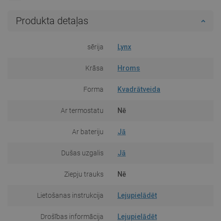
Produkta detaļas
sērija
Lynx
Krāsa
Hroms
Forma
Kvadrātveida
Ar termostatu
Nē
Ar bateriju
Jā
Dušas uzgalis
Jā
Ziepju trauks
Nē
Lietošanas instrukcija
Lejupielādēt
Drošības informācija
Lejupielādēt