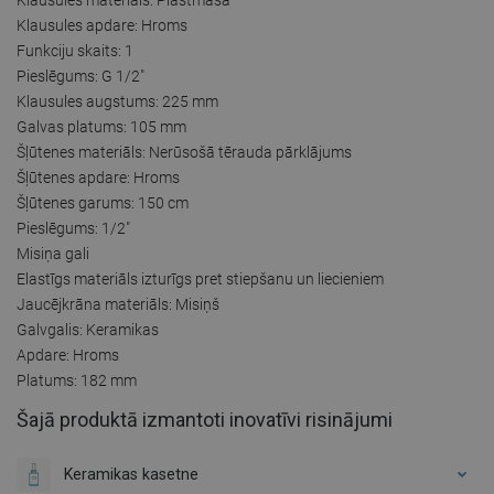
Klausules apdare: Hroms
Funkciju skaits: 1
Pieslēgums: G 1/2"
Klausules augstums: 225 mm
Galvas platums: 105 mm
Šļūtenes materiāls: Nerūsošā tērauda pārklājums
Šļūtenes apdare: Hroms
Šļūtenes garums: 150 cm
Pieslēgums: 1/2"
Misiņa gali
Elastīgs materiāls izturīgs pret stiepšanu un liecieniem
Jaucējkrāna materiāls: Misiņš
Galvgalis: Keramikas
Apdare: Hroms
Platums: 182 mm
Šajā produktā izmantoti inovatīvi risinājumi
Keramikas kasetne