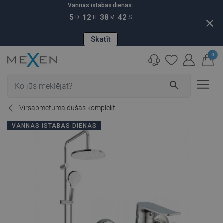
Vannas istabas dienas:
5
12
38
41
D
H
M
S
close
Skatīt
0
search
Virsapmetuma dušas komplekti
VANNAS ISTABAS DIENAS