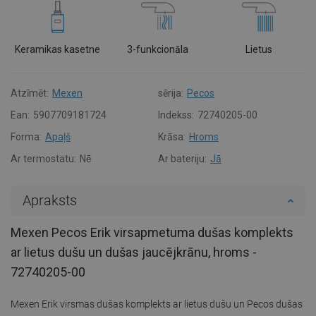
Keramikas kasetne
3-funkcionāla
Lietus
Atzīmēt:
Mexen
sērija:
Pecos
Ean:
5907709181724
Indekss:
72740205-00
Forma:
Apaļš
Krāsa:
Hroms
Ar termostatu:
Nē
Ar bateriju:
Jā
Apraksts
Mexen Pecos Erik virsapmetuma dušas komplekts
ar lietus dušu un dušas jaucējkrānu, hroms -
72740205-00
Mexen Erik virsmas dušas komplekts ar lietus dušu un Pecos dušas