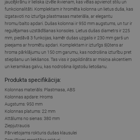
jaucējkrānu ir lieliska izvēle ikvienam, kas vēlas apvienot stilu un
funkcionalitāti. Komplektam ir hromēta kolonna un lietus duša, kas
izgatavoti no izturīga plastmasas materiāla, ar elegantu
hromu/balto apdari. Dušas kolonnai ir 950 mm augstums, un tur ir
regulējamas uzstādīšanas konsoles. Lietus dušas diametrs ir 225
mm, piedāvā 3 funkcijas, kamēr dušas uzgalis ir 230 mm garš un
pieejams ar hromētu apdari. Komplektam ir izturīgs šļūtens ar
hroma pārklājumu un 150 cm garumu, kas nodrošina izturību pret
stiepšanu un liekšanos. Tas viss ir papildināts ar misiņa akcentiem
un keramikas galvu, kas nodrošina ilgstošu lietošanu.
Produkta specifikācija:
Kolonnas materiāls: Plastmasa, ABS
Kolonnas apdare: Hroms
Augstums: 950 mm
Kolonnas platums: 22 mm
Attālums no sienas: 380 mm
Ziepjutraucis
Pārvietojams rokturis dušas klausulei
Regulējami montāžas rokturi