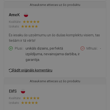
Atsauksme attiecas uz šo produktu
AnneK
Kvalitāte:
Izskats:
Es iesaku šo uzņēmumu un šo dušas komplektu visiem, tas
tiešām ir tā vērts!
Plusi:
unikāls dizains, perfektā
Mīnusi:
-
izpildījuma, nevainojama darbība, ir
garantija.
Rādīt oriģinālo komentāru
Atsauksme attiecas uz šo produktu
ElifS
Kvalitāte:
Izskats: