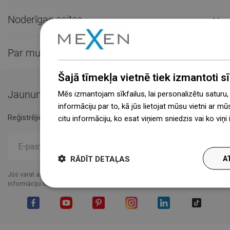
Noderīgas saites

Par mums

Šajā tīmekļa vietnē tiek izmantoti sīk
Jaunumi
Mēs izmantojam sīkfailus, lai personalizētu saturu
informāciju par to, kā jūs lietojat mūsu vietni ar mū
Reģistrējieties biļetenam un esiet informēts.
citu informāciju, ko esat viņiem sniedzis vai ko viņ
więcej
RĀDĪT DETAĻAS
A
Jūs varat anulēt abonementu jebkurā laikā.Šim nolūkam, lūdzu, skatiet
informāciju mūsu juridiskajā informācijā.
Facebook
YouTube
Pinterest
Instagram
LinkedIn
TikTok