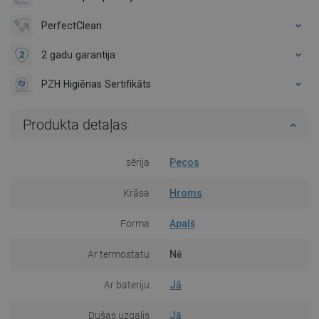
PerfectClean
2 gadu garantija
PZH Higiēnas Sertifikāts
Produkta detaļas
sērija
Pecos
Krāsa
Hroms
Forma
Apaļš
Ar termostatu
Nē
Ar bateriju
Jā
Dušas uzgalis
Jā