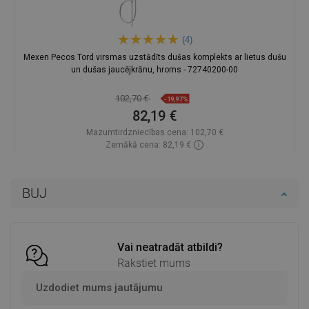
(4)
Mexen Pecos Tord virsmas uzstādīts dušas komplekts ar lietus dušu
un dušas jaucējkrānu, hroms - 72740200-00
102,70 €
-19,97%
82,19 €
Mazumtirdzniecības cena:
102,70 €
Zemākā cena: 82,19 €
Pieejamība:
Pieejamās vispirms
Ielikt grozā
BUJ
Salīdzināt
favorite_border
Iecienītākie
Vai neatradāt atbildi?
Rakstiet mums
Uzdodiet mums jautājumu