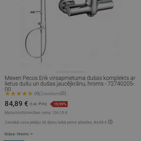
Mexen Pecos Erik virsapmetuma dušas komplekts ar
lietus dušu un dušas jaucējkrānu, hroms - 72740205-
00
(0)
(4)
Jautājumi
84,89 €
19,99%
(t.sk. PVN)
Mazumtirdzniecības cena:
106,10 €
Zemākā cena pēdējo 30 dienu laikā
pirms atlaides: 84,89 €
Krāsa
- Hroms