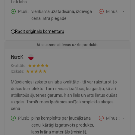
Ļoti labs
Plusi:
vienkārša uzstādīšana, izdevīga
Mīnusi:
-
cena, ātra piegāde.
Rādīt oriģinālo komentāru
Atsauksme attiecas uz šo produktu
NarcK
Kvalitāte:
Izskats:
Mūsdienīgs izskats un laba kvalitāte - tā var raksturot šo
dušas komplektu. Tam ir visas īpašības, ko gaidīju, kā arī
atbilstošs šļūtenes garums. Ir arī liels un ērts lietus dušas
uzgalis. Tomēr mani īpaši piesaistīja komplekta akcijas
cena.
Plusi:
pilns komplekts par jaucējkrāna
Mīnusi:
-
cenu, kārtīgi izgatavots produkts,
labs krāna materiāls (misiņš).