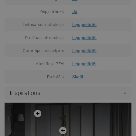
Ziepju trauks
Jā
Lietošanas instrukcija
Lejupielādēt
Drošības informācija
Lejupielādēt
Garantijas nosacījumi
Lejupielādēt
Atestācija PZH
Lejupielādēt
Ražotājs
Skatīt
Inspirations