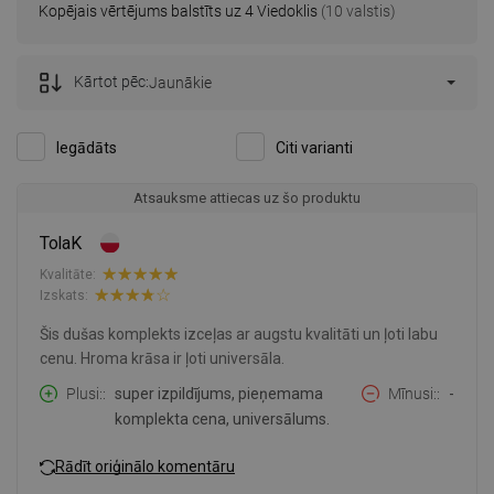
Kopējais vērtējums balstīts uz 4 Viedoklis
(10 valstis)
Kārtot pēc:
Jaunākie
Iegādāts
Citi varianti
Atsauksme attiecas uz šo produktu
TolaK
Kvalitāte:
Izskats:
Šis dušas komplekts izceļas ar augstu kvalitāti un ļoti labu
cenu. Hroma krāsa ir ļoti universāla.
Plusi:
super izpildījums, pieņemama
Mīnusi:
-
komplekta cena, universālums.
Rādīt oriģinālo komentāru