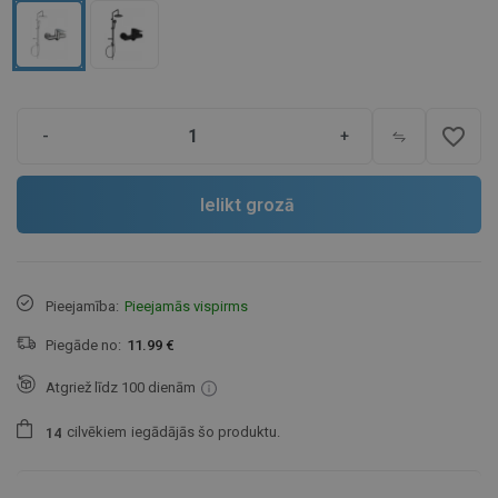
favorite_border
-
+
Ielikt grozā
Pieejamība:
Pieejamās vispirms
Piegāde no:
11.99 €
Atgriež līdz 100 dienām
cilvēkiem
iegādājās šo produktu.
1
4