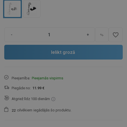
favorite_border
-
+
Ielikt grozā
Pieejamība:
Pieejamās vispirms
Piegāde no:
11.99 €
Atgriež līdz 100 dienām
cilvēkiem
iegādājās šo produktu.
2
2