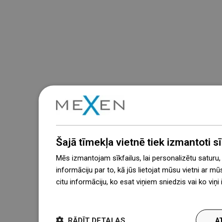
Šajā tīmekļa vietnē tiek izmantoti sīk
Mēs izmantojam sīkfailus, lai personalizētu saturu
informāciju par to, kā jūs lietojat mūsu vietni ar mū
citu informāciju, ko esat viņiem sniedzis vai ko viņ
więcej
RĀDĪT DETAĻAS
A