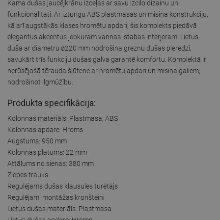
Kama dušas jaucējkrānu izceļas ar savu izcilo dizainu un
funkcionalitāti. Ar izturīgu ABS plastmasas un misiņa konstrukciju,
kā arī augstākās klases hromētu apdari, šis komplekts piedāvā
elegantus akcentus jebkuram vannas istabas interjeram. Lietus
duša ar diametru ø220 mm nodrošina greznu dušas pieredzi,
savukārt trīs funkciju dušas galva garantē komfortu. Komplektā ir
nerūsējošā tērauda šļūtene ar hromētu apdari un misiņa galiem,
nodrošinot ilgmūžību.
Produkta specifikācija:
Kolonnas materiāls: Plastmasa, ABS
Kolonnas apdare: Hroms
Augstums: 950 mm
Kolonnas platums: 22 mm
Attālums no sienas: 380 mm
Ziepes trauks
Regulējams dušas klausules turētājs
Regulējami montāžas kronšteini
Lietus dušas materiāls: Plastmasa
Lietus dušas apdare: Hroms