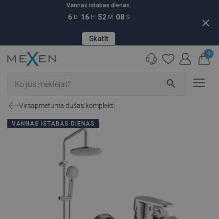
Vannas istabas dienas:
6
16
52
07
D
H
M
S
close
Skatīt
0
search
Virsapmetuma dušas komplekti
VANNAS ISTABAS DIENAS