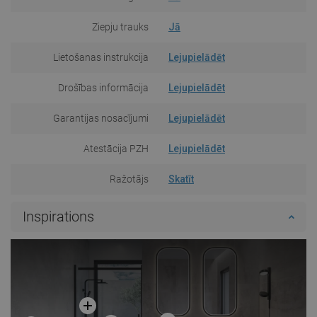
Ziepju trauks
Jā
Lietošanas instrukcija
Lejupielādēt
Drošības informācija
Lejupielādēt
Garantijas nosacījumi
Lejupielādēt
Atestācija PZH
Lejupielādēt
Ražotājs
Skatīt
Inspirations