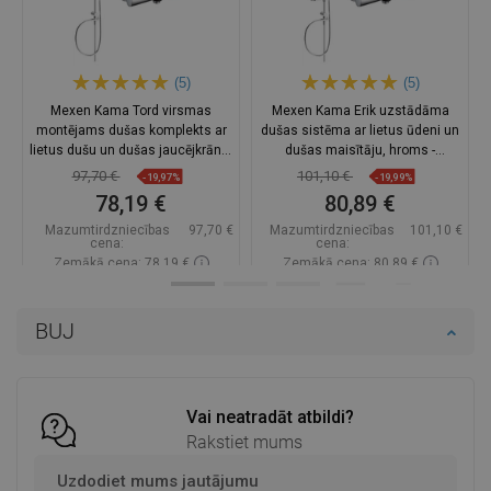
(5)
(5)
Mexen Kama Tord virsmas
Mexen Kama Erik uzstādāma
montējams dušas komplekts ar
dušas sistēma ar lietus ūdeni un
lietus dušu un dušas jaucējkrānu,
dušas maisītāju, hroms -
hroms - 72540200-00
72540205-00
97,70 €
101,10 €
-19,97%
-19,99%
78,19 €
80,89 €
Mazumtirdzniecības
97,70 €
Mazumtirdzniecības
101,10 €
cena:
cena:
Zemākā cena: 78,19 €
Zemākā cena: 80,89 €
Pieejamība:
Pieejamās vispirms
Pieejamība:
Pieejamās vispirms
BUJ
Ielikt grozā
Ielikt grozā
Salīdzināt
favorite_border
Iecienītākie
Salīdzināt
favorite_border
Iecienītākie
Vai neatradāt atbildi?
Rakstiet mums
Uzdodiet mums jautājumu