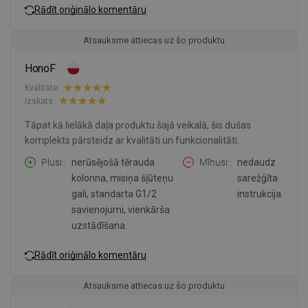
Rādīt oriģinālo komentāru
Atsauksme attiecas uz šo produktu
HonoF
Kvalitāte:
Izskats:
Tāpat kā lielākā daļa produktu šajā veikalā, šis dušas
komplekts pārsteidz ar kvalitāti un funkcionalitāti.
Plusi:
nerūsējošā tērauda
Mīnusi:
nedaudz
kolonna, misiņa šļūteņu
sarežģīta
gali, standarta G1/2
instrukcija.
savienojumi, vienkārša
uzstādīšana.
Rādīt oriģinālo komentāru
Atsauksme attiecas uz šo produktu