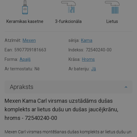
Keramikas kasetne
3-funkcionāla
Lietus
Atzīmēt:
Mexen
sērija:
Kama
Ean:
5907709181663
Indekss:
72540240-00
Forma:
Apaļš
Krāsa:
Hroms
Ar termostatu:
Nē
Ar bateriju:
Jā
Apraksts
Mexen Kama Carl virsmas uzstādāms dušas
komplekts ar lietus dušu un dušas jaucējkrānu,
hroms - 72540240-00
Mexen Carl virsmas montēšanas dušas komplekts ar lietus dušu un