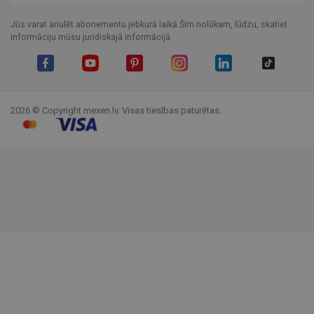
Jūs varat anulēt abonementu jebkurā laikā.Šim nolūkam, lūdzu, skatiet
informāciju mūsu juridiskajā informācijā.
Facebook
YouTube
Pinterest
Instagram
LinkedIn
TikTok
2026 © Copyright mexen.lv. Visas tiesības paturētas.