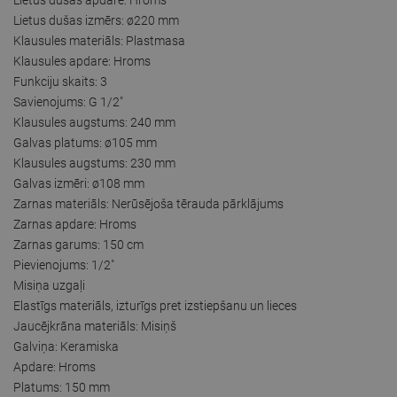
Lietus dušas izmērs: ø220 mm
Klausules materiāls: Plastmasa
Klausules apdare: Hroms
Funkciju skaits: 3
Savienojums: G 1/2"
Klausules augstums: 240 mm
Galvas platums: ø105 mm
Klausules augstums: 230 mm
Galvas izmēri: ø108 mm
Zarnas materiāls: Nerūsējoša tērauda pārklājums
Zarnas apdare: Hroms
Zarnas garums: 150 cm
Pievienojums: 1/2"
Misiņa uzgaļi
Elastīgs materiāls, izturīgs pret izstiepšanu un lieces
Jaucējkrāna materiāls: Misiņš
Galviņa: Keramiska
Apdare: Hroms
Platums: 150 mm