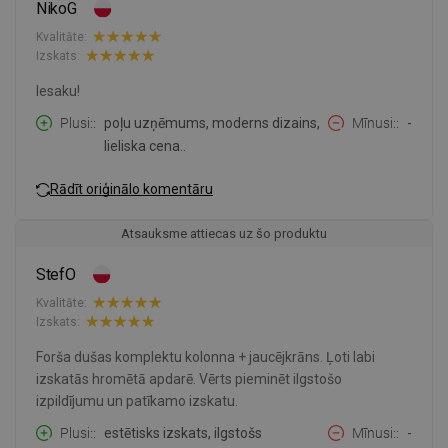
NikoG
Kvalitāte:
Izskats:
Iesaku!
Plusi:
poļu uzņēmums, moderns dizains,
Mīnusi:
-
lieliska cena..
Rādīt oriģinālo komentāru
Atsauksme attiecas uz šo produktu
StefO
Kvalitāte:
Izskats:
Forša dušas komplektu kolonna + jaucējkrāns. Ļoti labi
izskatās hromētā apdarē. Vērts pieminēt ilgstošo
izpildījumu un patīkamo izskatu.
Plusi:
estētisks izskats, ilgstošs
Mīnusi:
-