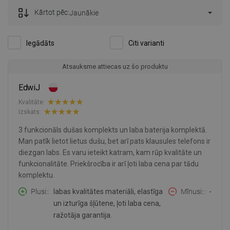
Kārtot pēc:
Jaunākie
Iegādāts
Citi varianti
Atsauksme attiecas uz šo produktu
EdwiJ
Kvalitāte:
Izskats:
3 funkcionāls dušas komplekts un laba baterija komplektā.
Man patīk lietot lietus dušu, bet arī pats klausules telefons ir
diezgan labs. Es varu ieteikt katram, kam rūp kvalitāte un
funkcionalitāte. Priekšrocība ir arī ļoti laba cena par tādu
komplektu.
Plusi:
labas kvalitātes materiāli, elastīga
Mīnusi:
-
un izturīga šļūtene, ļoti laba cena,
ražotāja garantija.