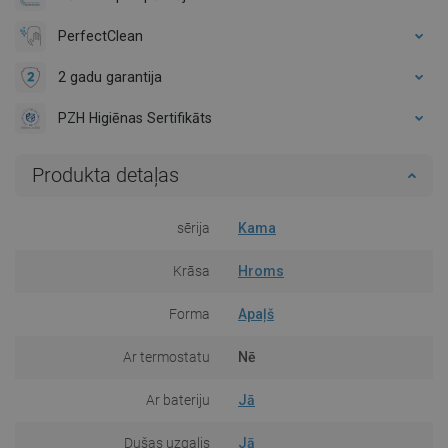
PerfectClean
2 gadu garantija
PZH Higiēnas Sertifikāts
Produkta detaļas
sērija
Kama
Krāsa
Hroms
Forma
Apaļš
Ar termostatu
Nē
Ar bateriju
Jā
Dušas uzgalis
Jā