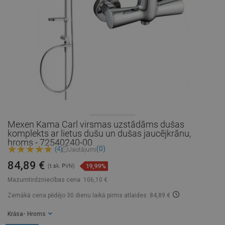
Mexen Kama Carl virsmas uzstādāms dušas
komplekts ar lietus dušu un dušas jaucējkrānu,
hroms - 72540240-00
(0)
(4)
Jautājumi
84,89 €
19,99%
(t.sk. PVN)
Mazumtirdzniecības cena:
106,10 €
Zemākā cena pēdējo 30 dienu laikā
pirms atlaides: 84,89 €
Krāsa
- Hroms