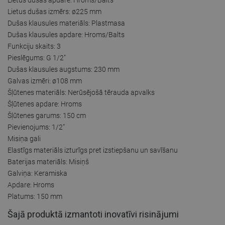
Lietus dušas izmērs: ø225 mm
Dušas klausules materiāls: Plastmasa
Dušas klausules apdare: Hroms/Balts
Funkciju skaits: 3
Pieslēgums: G 1/2"
Dušas klausules augstums: 230 mm
Galvas izmēri: ø108 mm
Šļūtenes materiāls: Nerūsējošā tērauda apvalks
Šļūtenes apdare: Hroms
Šļūtenes garums: 150 cm
Pievienojums: 1/2"
Misiņa gali
Elastīgs materiāls izturīgs pret izstiepšanu un savīšanu
Baterijas materiāls: Misiņš
Galviņa: Keramiska
Apdare: Hroms
Platums: 150 mm
Šajā produktā izmantoti inovatīvi risinājumi