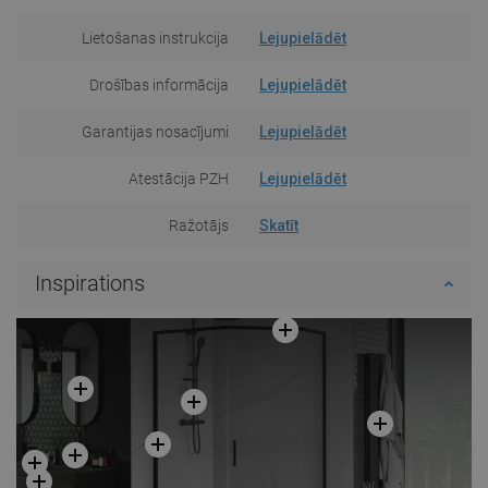
Lietošanas instrukcija
Lejupielādēt
Drošības informācija
Lejupielādēt
Garantijas nosacījumi
Lejupielādēt
Atestācija PZH
Lejupielādēt
Ražotājs
Skatīt
Inspirations