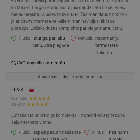
Es vēlētos, lai visi pārdevēji pildītu savu uzdevumu tikpat labi
kā Mexen. Lai gan esmu pasūtījusi daudz lietu no šejienes,
nekad neesmu vīlusies to kvalitātē. Tas man daudz nozīmē,
jo ar citām interneta veikaliem man nav bijusi tik laba
pieredze. Lielisks dušas komplekts par pieņemamu cenu.
Plusi:
izturīgs, par labu
Mīnusi:
nepamanīju
cenu, ātra piegāde.
termostata
trūkumu.
Rādīt oriģinālo komentāru
Atsauksme attiecas uz šo produktu
LusiK
Kvalitāte:
Izskats:
Ļoti skaists un izturīgs komplekts – noteikti vēl atgriezīšos
šajā interneta vietnē.
Plusi:
iespēja pasūtīt tiešsaistē,
Mīnusi:
nezināms
skaists un izturīgs.
zīmols.