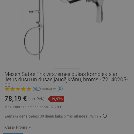
Mexen Sabre Erik virszemes dušas komplekts ar
lietus dušu un dušas jaucējkrānu, hroms - 72140205-
00
(0)
(5)
Jautājumi
78,19 €
19,97%
(t.sk. PVN)
Mazumtirdzniecības cena:
97,70 €
Zemākā cena pēdējo 30 dienu laikā
pirms atlaides: 78,19 €
Krāsa
- Hroms