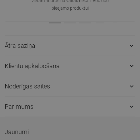
vietām nodrošina vairāk nekā 1 500 000
pieejamo produktu!
Ātra saziņa

Klientu apkalpošana

Noderīgas saites

Par mums

Jaunumi