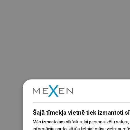
Šajā tīmekļa vietnē tiek izmantoti sīk
Mēs izmantojam sīkfailus, lai personalizētu saturu
informāciju par to, kā jūs lietojat mūsu vietni ar mū