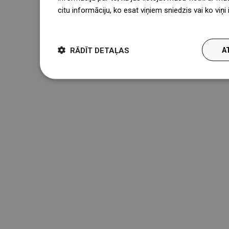
citu informāciju, ko esat viņiem sniedzis vai ko viņ
więcej
RĀDĪT DETAĻAS
A