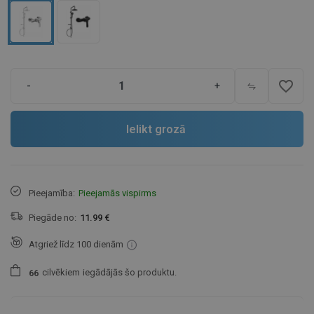
favorite_border
-
+
Ielikt grozā
Pieejamība:
Pieejamās vispirms
Piegāde no:
11.99 €
Atgriež līdz 100 dienām
cilvēkiem
iegādājās šo produktu.
6
6