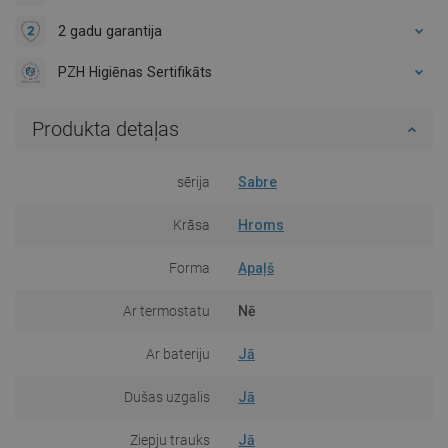
2 gadu garantija
PZH Higiēnas Sertifikāts
Produkta detaļas
sērija
Sabre
Krāsa
Hroms
Forma
Apaļš
Ar termostatu
Nē
Ar bateriju
Jā
Dušas uzgalis
Jā
Ziepju trauks
Jā