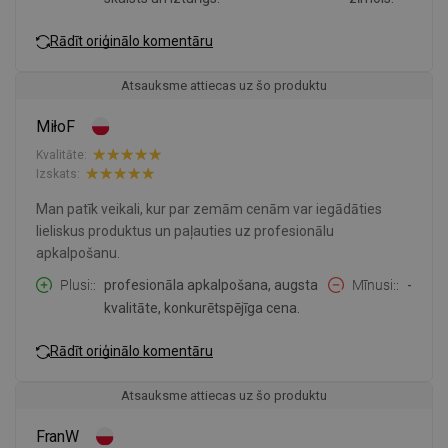
Rādīt oriģinālo komentāru
Atsauksme attiecas uz šo produktu
MiłoF
Kvalitāte:
Izskats:
Man patīk veikali, kur par zemām cenām var iegādāties
lieliskus produktus un paļauties uz profesionālu
apkalpošanu.
Plusi:
profesionāla apkalpošana, augsta
Mīnusi:
-
kvalitāte, konkurētspējīga cena.
Rādīt oriģinālo komentāru
Atsauksme attiecas uz šo produktu
FranW