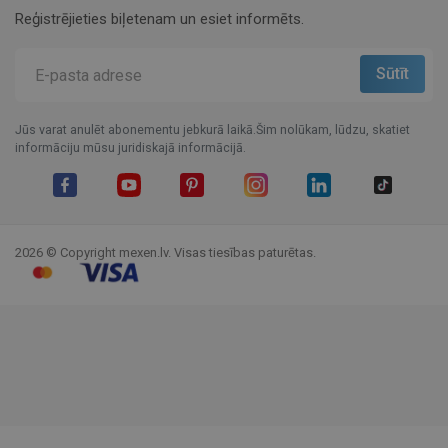
Reģistrējieties biļetenam un esiet informēts.
Jūs varat anulēt abonementu jebkurā laikā.Šim nolūkam, lūdzu, skatiet
informāciju mūsu juridiskajā informācijā.
Facebook
YouTube
Pinterest
Instagram
LinkedIn
TikTok
2026 © Copyright mexen.lv. Visas tiesības paturētas.