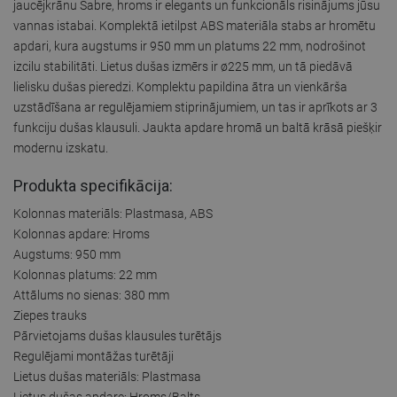
jaucējkrānu Sabre, hroms ir elegants un funkcionāls risinājums jūsu
vannas istabai. Komplektā ietilpst ABS materiāla stabs ar hromētu
apdari, kura augstums ir 950 mm un platums 22 mm, nodrošinot
izcilu stabilitāti. Lietus dušas izmērs ir ø225 mm, un tā piedāvā
lielisku dušas pieredzi. Komplektu papildina ātra un vienkārša
uzstādīšana ar regulējamiem stiprinājumiem, un tas ir aprīkots ar 3
funkciju dušas klausuli. Jaukta apdare hromā un baltā krāsā piešķir
modernu izskatu.
Produkta specifikācija:
Kolonnas materiāls: Plastmasa, ABS
Kolonnas apdare: Hroms
Augstums: 950 mm
Kolonnas platums: 22 mm
Attālums no sienas: 380 mm
Ziepes trauks
Pārvietojams dušas klausules turētājs
Regulējami montāžas turētāji
Lietus dušas materiāls: Plastmasa
Lietus dušas apdare: Hroms/Balts