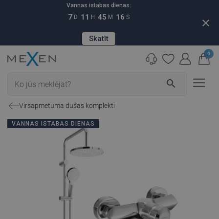
Vannas istabas dienas:
7
11
45
15
D
H
M
S
close
Skatīt
0
search
Virsapmetuma dušas komplekti
VANNAS ISTABAS DIENAS