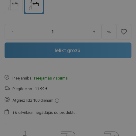
favorite_border
-
+
Ielikt grozā
Pieejamība:
Pieejamās vispirms
Piegāde no:
11.99 €
Atgriež līdz 100 dienām
cilvēkiem
iegādājās šo produktu.
1
6