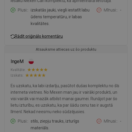
Iesaku Mexen Carl komplektu, kā apmierināta lietotāja.
Plusi:
izskatās jauki, viegli iestatīt labu
Mīnusi:
-
ūdens temperatūru, ir labas
kvalitātes.
Rādīt oriģinālo komentāru
Atsauksme attiecas uz šo produktu
IngeM
Kvalitāte:
Izskats:
Es uzskatu, ka labi izdarīju, pasūtot dušas komplektu no šīs
interneta vietnes. No Mexen man jau ir vairāki produkti, un
visi vairāk vai mazāk atbilst manai gaumei. Runājot par šo
lietu izturību, es uzskatu, ka par šādu cenu tas ir augstā
līmenī. Nekad neesmu neko sūdzējusies.
Plusi:
stils, ziepju trauks, izturīgs
Mīnusi:
-
materiāls.