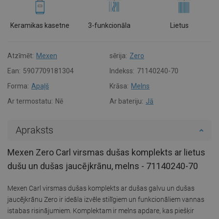
Keramikas kasetne
3-funkcionāla
Lietus
Atzīmēt:
Mexen
sērija:
Zero
Ean:
5907709181304
Indekss:
71140240-70
Forma:
Apaļš
Krāsa:
Melns
Ar termostatu:
Nē
Ar bateriju:
Jā
Apraksts
Mexen Zero Carl virsmas dušas komplekts ar lietus
dušu un dušas jaucējkrānu, melns - 71140240-70
Mexen Carl virsmas dušas komplekts ar dušas galvu un dušas
jaucējkrānu Zero ir ideāla izvēle stilīgiem un funkcionāliem vannas
istabas risinājumiem. Komplektam ir melns apdare, kas piešķir