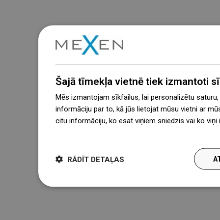
Šajā tīmekļa vietnē tiek izmantoti sīk
Mēs izmantojam sīkfailus, lai personalizētu saturu
informāciju par to, kā jūs lietojat mūsu vietni ar mū
citu informāciju, ko esat viņiem sniedzis vai ko viņ
więcej
RĀDĪT DETAĻAS
A