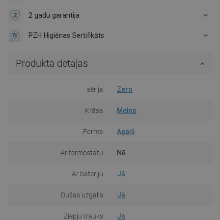
2 gadu garantija
PZH Higiēnas Sertifikāts
Produkta detaļas
sērija
Zero
Krāsa
Melns
Forma
Apaļš
Ar termostatu
Nē
Ar bateriju
Jā
Dušas uzgalis
Jā
Ziepju trauks
Jā