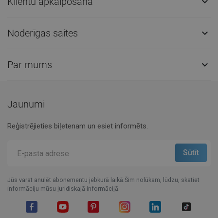
Klientu apkalpošana

Noderīgas saites

Par mums

Jaunumi
Reģistrējieties biļetenam un esiet informēts.
Jūs varat anulēt abonementu jebkurā laikā.Šim nolūkam, lūdzu, skatiet
informāciju mūsu juridiskajā informācijā.
Facebook
YouTube
Pinterest
Instagram
LinkedIn
TikTok