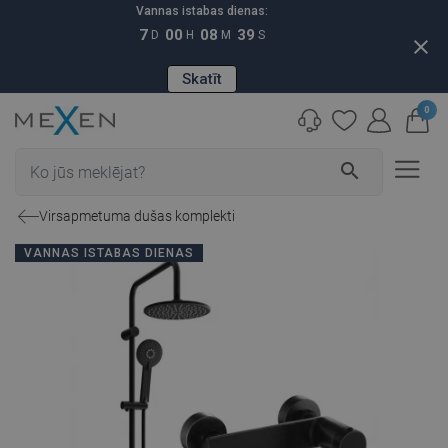
Vannas istabas dienas:
7
00
08
38
D
H
M
S
close
Skatīt
0
search
Virsapmetuma dušas komplekti
VANNAS ISTABAS DIENAS