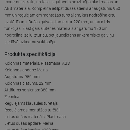
modernu izskatu, un tas ir izgatavots no izturīga plastmasas un
ABS materiāla. Komplektā ietilpst dušas stienis ar augstumu 950
mm un regulējamiem montāžas turētājiem, kas nodrošina ērtu
uzstādīšanu. Dušas galvas diametrs ir 220 mm, un tai ir trīs
funkcijas. Elastīgais šļūtenes materiāls ar garumu 150 cm
nodrošina izcilu izturību, bet jaucējkrāns ar keramisko galviņu
piedāvā uzticamu veiktspēju.
Produkta specifikācija:
Kolonnas materiāls: Plastmasa, ABS
Kolonnas apdare: Melna
Augstums: 950 mm
Kolonnas platums: 22 mm
Attālums no sienas: 380 mm
Ziepnīca
Regulējams klausules turētājs
Regulējamas montāžas turētāji
Lietus dušas materiāls: Plastmasa
Lietus dušas apdare: Melna
Lietus dušas izmērs: ø220 mm