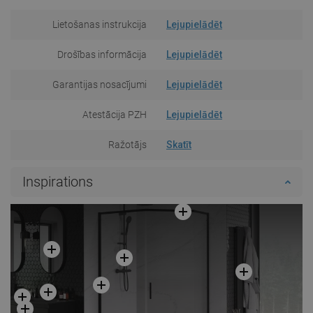
Lietošanas instrukcija
Lejupielādēt
Drošības informācija
Lejupielādēt
Garantijas nosacījumi
Lejupielādēt
Atestācija PZH
Lejupielādēt
Ražotājs
Skatīt
Inspirations