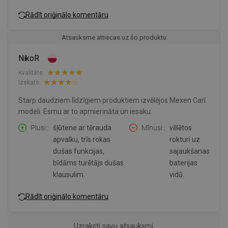
Rādīt oriģinālo komentāru
Atsauksme attiecas uz šo produktu
NikoR
Kvalitāte:
Izskats:
Starp daudziem līdzīgiem produktiem izvēlējos Mexen Carl
modeli. Esmu ar to apmierināta un iesaku.
Plusi:
šļūtene ar tērauda
Mīnusi:
vēlētos
apvalku, trīs rokas
rokturi uz
dušas funkcijas,
sajaukšanas
bīdāms turētājs dušas
baterijas
klausulim.
vidū.
Rādīt oriģinālo komentāru
Uzraksti savu atsauksmi.