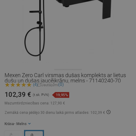
Mexen Zero Carl virsmas dušas komplekts ar lietus
dušu un dušas jaucējkrānu, melns - 71140240-70
(0)
(4)
Jautājumi
102,39 €
19,95%
(t.sk. PVN)
Mazumtirdzniecības cena:
127,90 €
Zemākā cena pēdējo 30 dienu laikā
pirms atlaides: 102,39 €
Krāsa
- Melns