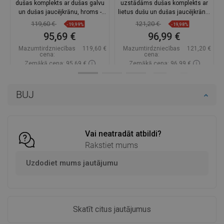
dušas komplekts ar dušas galvu
uzstādāms dušas komplekts ar
un dušas jaucējkrānu, hroms -
lietus dušu un dušas jaucējkrānu,
71140200-00
hroms - 71140205-00
119,60 €
121,20 €
-19,99%
-19,98%
95,69 €
96,99 €
Mazumtirdzniecības
119,60 €
Mazumtirdzniecības
121,20 €
cena:
cena:
Zemākā cena: 95,69 €
Zemākā cena: 96,99 €
Pieejamība:
Pieejamās vispirms
Pieejamība:
Pieejamās vispirms
BUJ
Ielikt grozā
Ielikt grozā
Salīdzināt
favorite_border
Iecienītākie
Salīdzināt
favorite_border
Iecienītākie
Vai neatradāt atbildi?
Rakstiet mums
Uzdodiet mums jautājumu
Skatīt citus jautājumus