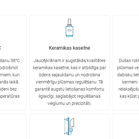
C
Keramikas kasetne
ķēšanu 38°C
Jaucējkrānam ir augstākās kvalitātes
Dušas rokt
nodrošinot
keramikas kasetne, kas ir atbildīga par
plūsmas veid
rniem, kuri
ūdens sajaukšanu un nodrošina
dabisku lie
anās laikā.
vienmērīgu plūsmas regulēšanu. Tā
ķermeni.
ūdeni bez
garantē augstu lietošanas komfortu
relaksējoš
peratūras
ilglaicīgi, saglabājot regulēšanas
kas kļūst p
vieglumu un precizitāti.