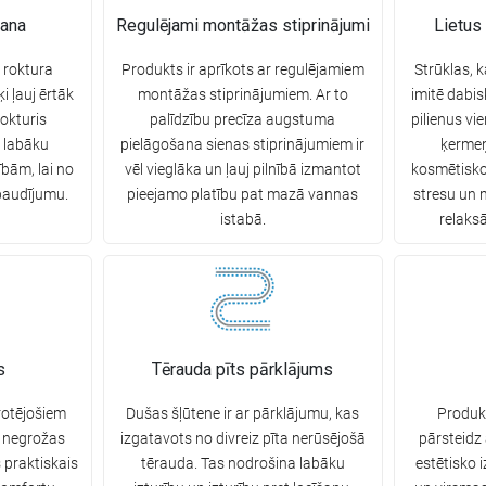
šana
Regulējami montāžas stiprinājumi
Lietus
 roktura
Produkts ir aprīkots ar regulējamiem
Strūklas, k
 ļauj ērtāk
montāžas stiprinājumiem. Ar to
imitē dabis
Rokturis
palīdzību precīza augstuma
pilienus vi
 labāku
pielāgošana sienas stiprinājumiem ir
ķermeņ
bām, lai no
vēl vieglāka un ļauj pilnībā izmantot
kosmētiskos
baudījumu.
pieejamo platību pat mazā vannas
stresu un 
istabā.
relaks
s
Tērauda pīts pārklājums
rotējošiem
Dušas šļūtene ir ar pārklājumu, kas
Produkt
e negrožas
izgatavots no divreiz pīta nerūsējošā
pārsteidz
s praktiskais
tērauda. Tas nodrošina labāku
estētisko 