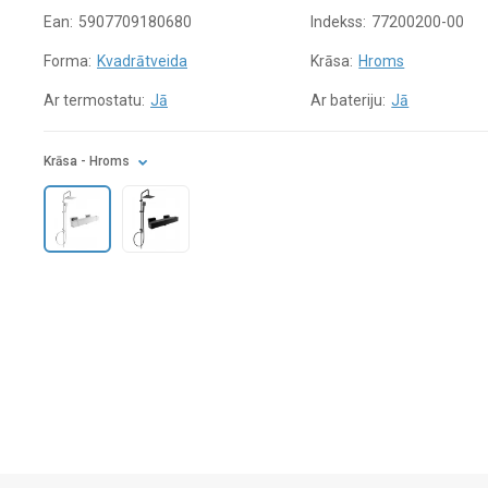
Ean:
5907709180680
Indekss:
77200200-00
Forma:
Kvadrātveida
Krāsa:
Hroms
Ar termostatu:
Jā
Ar bateriju:
Jā
Krāsa
- Hroms