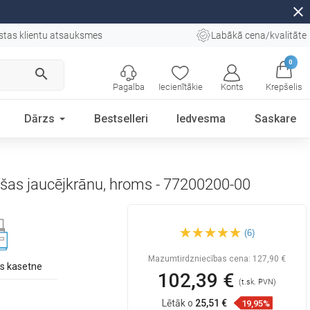
close
stas klientu atsauksmes
Labākā cena/kvalitāte
0
search
Pagalba
Iecienītākie
Konts
Krepšelis
Dārzs
Bestselleri
Iedvesma
Saskare
šas jaucējkrānu, hroms - 77200200-00
Mexen Cube Tord virsmas
(6)
montējams dušas komplekts
ar dušas galvu un
termostatisku dušas
Mazumtirdzniecības cena:
127,90 €
jaucējkrānu, hroms -
s kasetne
77200200-00
102,39 €
(t.sk. PVN)
Lētāk o
25,51 €
19,95%