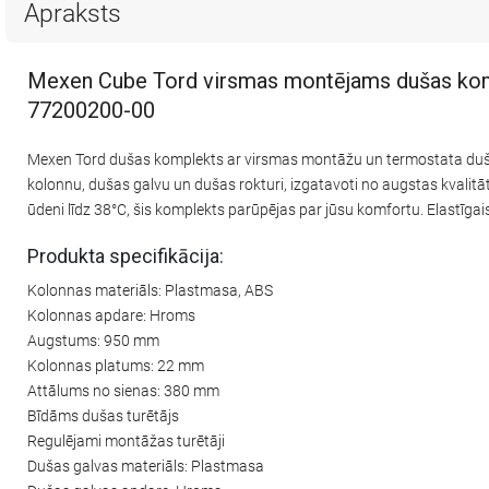
Apraksts
Mexen Cube Tord virsmas montējams dušas kompl
77200200-00
Mexen Tord dušas komplekts ar virsmas montāžu un termostata dušas 
kolonnu, dušas galvu un dušas rokturi, izgatavoti no augstas kvalit
ūdeni līdz 38°C, šis komplekts parūpējas par jūsu komfortu. Elastīga
Produkta specifikācija:
Kolonnas materiāls: Plastmasa, ABS
Kolonnas apdare: Hroms
Augstums: 950 mm
Kolonnas platums: 22 mm
Attālums no sienas: 380 mm
Bīdāms dušas turētājs
Regulējami montāžas turētāji
Dušas galvas materiāls: Plastmasa