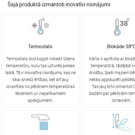
Šajā produktā izmantoti inovatīvi risinājumi
Termostats
Blokāde 38°
Termostats dod kopjot noteikt ūdens
Kārta ir aprīkota ar blo
temperatūru, kuru tas uzturēs peldes
temperatūrā, tādējādi 
laikā. Tā ir inovatīvs risinājums, kas ne
drošību, īpaši maziem bē
tikai sniedz ērtības, bet arī ļauj
netiks applaucēti peldēš
izvairīties no pēkšņiem temperatūras
Tas ļauj brīvi izmantot 
lēcieniem un nepatīkamiem
bažām par pēkšņām tem
apdegumiem.
izmaiņām.