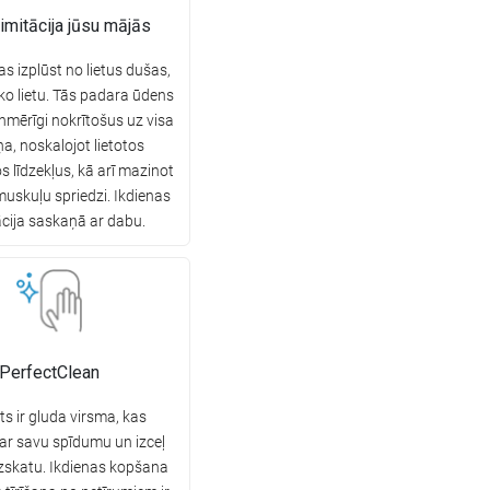
 imitācija jūsu mājās
as izplūst no lietus dušas,
ko lietu. Tās padara ūdens
enmērīgi nokrītošus uz visa
a, noskalojot lietotos
 līdzekļus, kā arī mazinot
muskuļu spriedzi. Ikdienas
ācija saskaņā ar dabu.
PerfectClean
s ir gluda virsma, kas
 ar savu spīdumu un izceļ
izskatu. Ikdienas kopšana