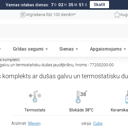
Skatīt
7
02
35
50
Vannas istabas dienas:
D
H
M
S
Atgriešana līdz 100 dienām*
Aug
Grīdas segumi
Sienas
Apgaismojums
 komplekti
alvu un termostatisku dušas jaucējkrānu, hroms - 77200200-00
omplekts ar dušas galvu un termostatisku du
Termostats
Blokāde 38°C
Keramika
Atzīmēt:
Mexen
sērija:
Cube