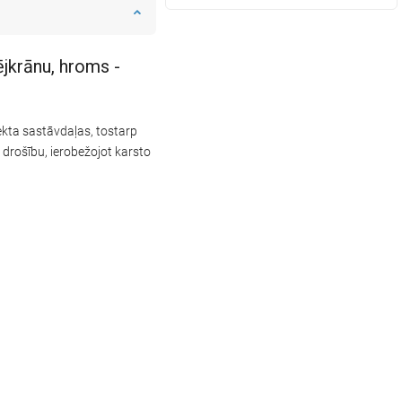
jkrānu, hroms -
kta sastāvdaļas, tostarp
 drošību, ierobežojot karsto