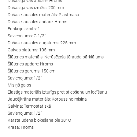
Dušas galvas apdare: Hroms
Dušas galvas izmērs: 200 mm
Dušas klausules materiāls: Plastmasa
Dušas klausules apdare: Hroms
Funkciju skaits: 1
Savienojums: G 1/2"
Dušas klausules augstums: 225 mm
Galvas platums: 105 mm
Šļūtenes materiāls: Nerūsējoša tērauda pārklājums
Šļūtenes apdare: Hroms
Šļūtenes garums: 150 cm
Savienojums: 1/2"
Misiņš galos
Elastīgs materiāls izturīgs pret stiepšanu un locīšanu
Jaucējkrāna materiāls: Korpuss no misiņa
Galviņa: Termostatiskā
Savienojums: 1/2"
Karstā ūdens bloķēšana pie 38° C
Krāsa: Hroms