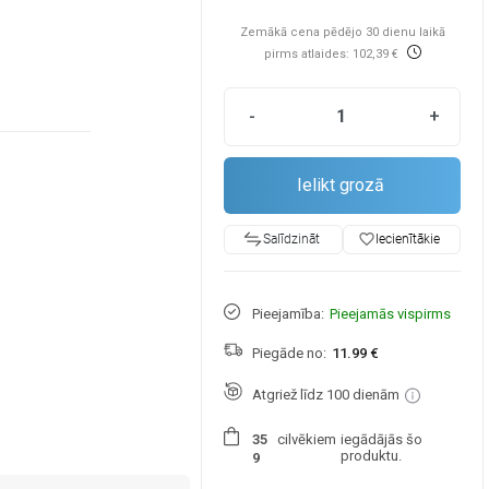
Zemākā cena pēdējo 30 dienu laikā
pirms atlaides: 102,39 €
-
+
Ielikt grozā
favorite_border
Iecienītākie
Salīdzināt
Pieejamība:
Pieejamās vispirms
Piegāde no:
11.99 €
Atgriež līdz 100 dienām
cilvēkiem
iegādājās šo
3
5
produktu.
9