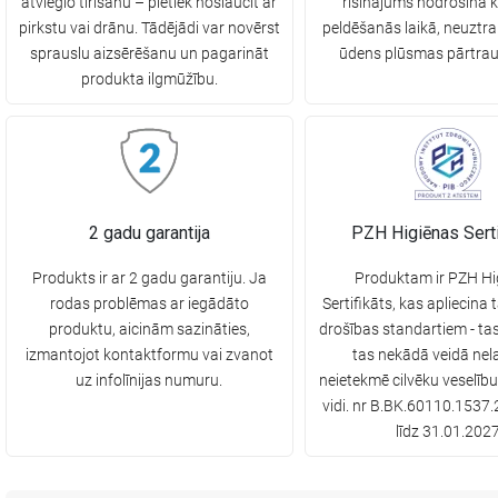
atvieglo tīrīšanu – pietiek noslaucīt ar
risinājums nodrošina 
pirkstu vai drānu. Tādējādi var novērst
peldēšanās laikā, neuztra
sprauslu aizsērēšanu un pagarināt
ūdens plūsmas pārtra
produkta ilgmūžību.
2 gadu garantija
PZH Higiēnas Serti
Produkts ir ar 2 gadu garantiju. Ja
Produktam ir PZH Hi
rodas problēmas ar iegādāto
Sertifikāts, kas apliecina 
produktu, aicinām sazināties,
drošības standartiem - ta
izmantojot kontaktformu vai zvanot
tas nekādā veidā nela
uz infolīnijas numuru.
neietekmē cilvēku veselīb
vidi. nr B.BK.60110.1537.
līdz 31.01.202