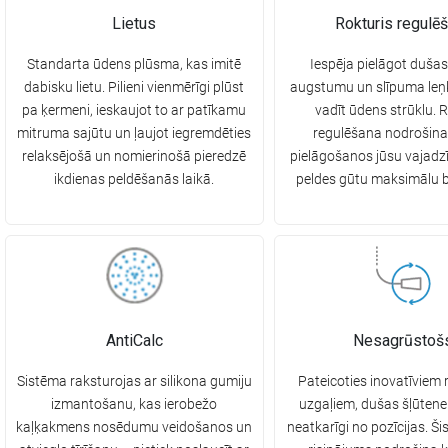
Lietus
Rokturis regulē
Standarta ūdens plūsma, kas imitē
Iespēja pielāgot dušas
dabisku lietu. Pilieni vienmērīgi plūst
augstumu un slīpuma leņķi
pa ķermeni, ieskaujot to ar patīkamu
vadīt ūdens strūklu. 
mitruma sajūtu un ļaujot iegremdēties
regulēšana nodrošina
relaksējošā un nomierinošā pieredzē
pielāgošanos jūsu vajadzī
ikdienas peldēšanās laikā.
peldes gūtu maksimālu 
AntiCalc
Nesagrūstoš
Sistēma raksturojas ar silikona gumiju
Pateicoties inovatīviem 
izmantošanu, kas ierobežo
uzgaļiem, dušas šļūten
kaļķakmens nosēdumu veidošanos un
neatkarīgi no pozīcijas. Ši