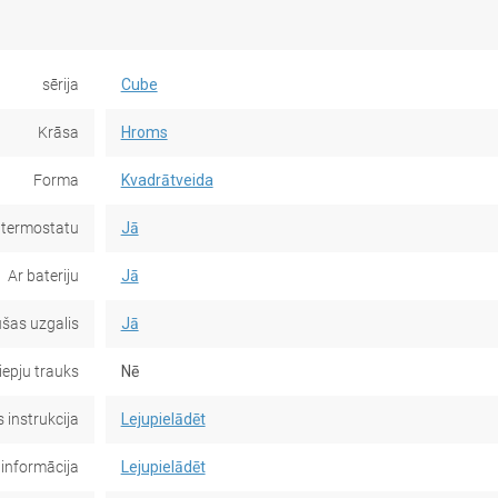
sērija
Cube
Krāsa
Hroms
Forma
Kvadrātveida
 termostatu
Jā
Ar bateriju
Jā
šas uzgalis
Jā
iepju trauks
Nē
 instrukcija
Lejupielādēt
 informācija
Lejupielādēt