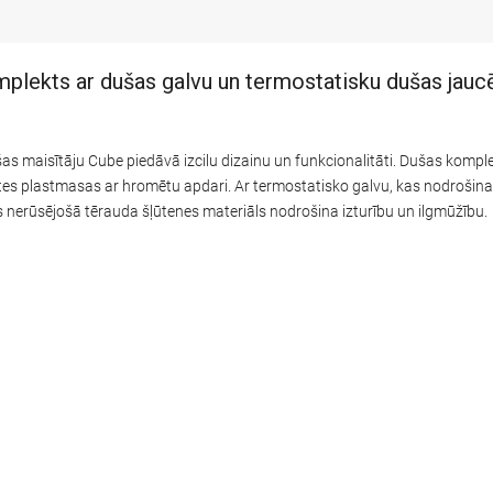
ekts ar dušas galvu un termostatisku dušas jaucē
maisītāju Cube piedāvā izcilu dizainu un funkcionalitāti. Dušas komple
ātes plastmasas ar hromētu apdari. Ar termostatisko galvu, kas nodrošina
is nerūsējošā tērauda šļūtenes materiāls nodrošina izturību un ilgmūžību.