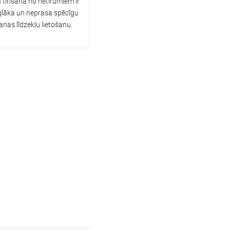
 tīrīšana no netīrumiem ir
glāka un neprasa spēcīgu
as līdzekļu lietošanu.