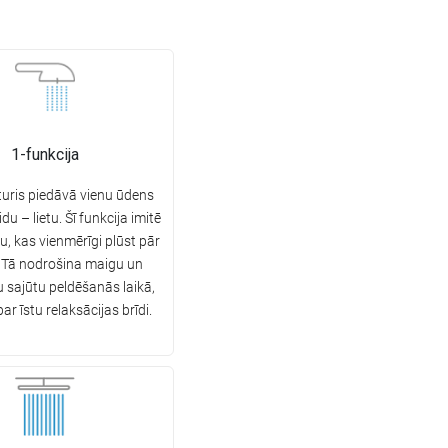
1-funkcija
uris piedāvā vienu ūdens
u – lietu. Šī funkcija imitē
tu, kas vienmērīgi plūst pār
 Tā nodrošina maigu un
u sajūtu peldēšanās laikā,
ar īstu relaksācijas brīdi.