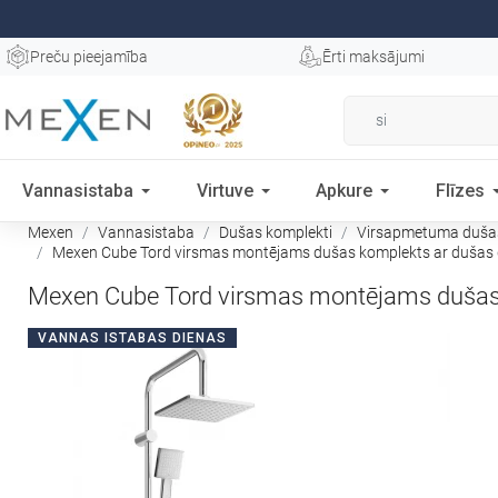
Preču pieejamība
Ērti maksājumi
Vannasistaba
Virtuve
Apkure
Flīzes
Mexen
Vannasistaba
Dušas komplekti
Virsapmetuma dušas
Mexen Cube Tord virsmas montējams dušas komplekts ar dušas g
Mexen Cube Tord virsmas montējams dušas k
VANNAS ISTABAS DIENAS