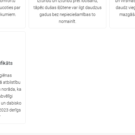
komfortu
izturību un izturību pret locīšanu,
un virsmas
ucoties par
tāpēc dušas šļūtene var ilgt daudzus
daudz vie
ukumiem.
gadus bez nepieciešamības to
mazgāšan
nomainīt.
fikāts
giēnas
tā atbilstību
s norāda, ka
bvēlīgi
u un dabisko
2023 derīgs
7