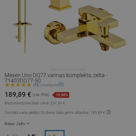
Mexen Uno DQ77 vannas komplekts, zelta -
71403DQ77-50
(0)
(4)
Jautājumi
189,89 €
19,98%
(t.sk. PVN)
Mazumtirdzniecības cena:
237,30 €
Zemākā cena pēdējo 30 dienu laikā
pirms atlaides: 189,89 €
Krāsa
- Zelts