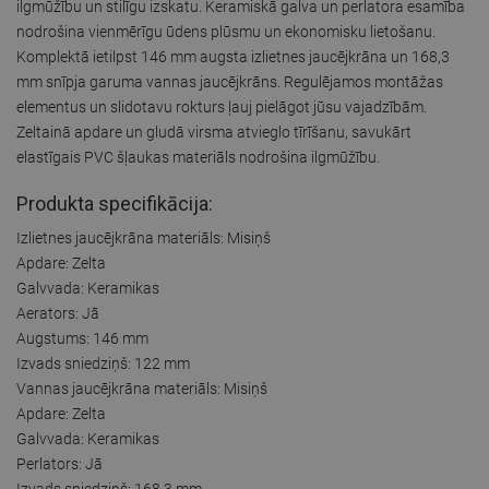
ilgmūžību un stilīgu izskatu. Keramiskā galva un perlatora esamība
nodrošina vienmērīgu ūdens plūsmu un ekonomisku lietošanu.
Komplektā ietilpst 146 mm augsta izlietnes jaucējkrāna un 168,3
mm snīpja garuma vannas jaucējkrāns. Regulējamos montāžas
elementus un slidotavu rokturs ļauj pielāgot jūsu vajadzībām.
Zeltainā apdare un gludā virsma atvieglo tīrīšanu, savukārt
elastīgais PVC šļaukas materiāls nodrošina ilgmūžību.
Produkta specifikācija:
Izlietnes jaucējkrāna materiāls: Misiņš
Apdare: Zelta
Galvvada: Keramikas
Aerators: Jā
Augstums: 146 mm
Izvads sniedziņš: 122 mm
Vannas jaucējkrāna materiāls: Misiņš
Apdare: Zelta
Galvvada: Keramikas
Perlators: Jā
Izvads sniedziņš: 168,3 mm