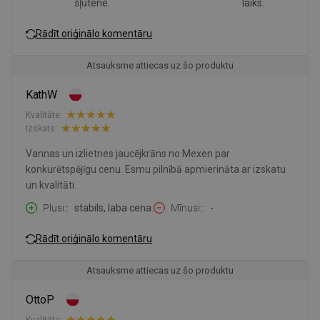
šļūtene.
laiks.
Rādīt oriģinālo komentāru
Atsauksme attiecas uz šo produktu
KathW
Kvalitāte:
Izskats:
Vannas un izlietnes jaucējkrāns no Mexen par
konkurētspējīgu cenu. Esmu pilnībā apmierināta ar izskatu
un kvalitāti.
Plusi:
stabils, laba cena.
Mīnusi:
-
Rādīt oriģinālo komentāru
Atsauksme attiecas uz šo produktu
OttoP
Kvalitāte: