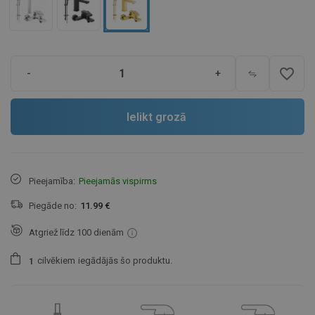
favorite_border
-
+
Ielikt grozā
Pieejamība:
Pieejamās vispirms
Piegāde no:
11.99 €
Atgriež līdz 100 dienām
cilvēkiem
iegādājās šo produktu.
1