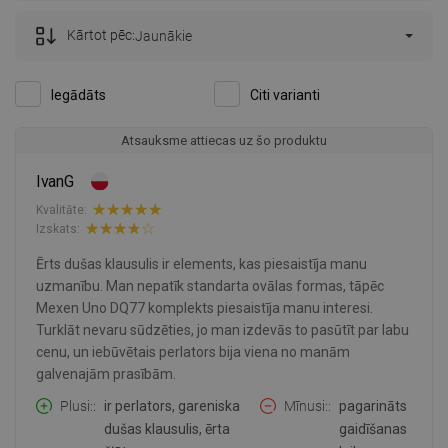
Kārtot pēc:
Jaunākie
Iegādāts
Citi varianti
Atsauksme attiecas uz šo produktu
IvanG
Kvalitāte:
Izskats:
Ērts dušas klausulis ir elements, kas piesaistīja manu
uzmanību. Man nepatīk standarta ovālas formas, tāpēc
Mexen Uno DQ77 komplekts piesaistīja manu interesi.
Turklāt nevaru sūdzēties, jo man izdevās to pasūtīt par labu
cenu, un iebūvētais perlators bija viena no manām
galvenajām prasībām.
Plusi:
ir perlators, gareniska
Mīnusi:
pagarināts
dušas klausulis, ērta
gaidīšanas