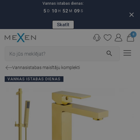
Vannas istabas dienas:
5
10
52
08
D
H
M
S
close
Skatīt
0
search
Vannasistabas maisītāju komplekti
VANNAS ISTABAS DIENAS