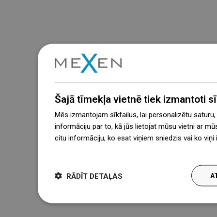
Šajā tīmekļa vietnē tiek izmantoti sīk
Mēs izmantojam sīkfailus, lai personalizētu saturu
informāciju par to, kā jūs lietojat mūsu vietni ar mū
citu informāciju, ko esat viņiem sniedzis vai ko viņ
więcej
RĀDĪT DETAĻAS
A