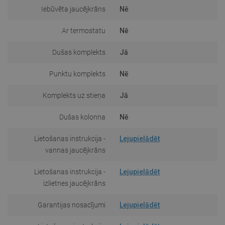
Iebūvēta jaucējkrāns
Nē
Ar termostatu
Nē
Dušas komplekts
Jā
Punktu komplekts
Nē
Komplekts uz stieņa
Jā
Dušas kolonna
Nē
Lietošanas instrukcija -
Lejupielādēt
vannas jaucējkrāns
Lietošanas instrukcija -
Lejupielādēt
izlietnes jaucējkrāns
Garantijas nosacījumi
Lejupielādēt