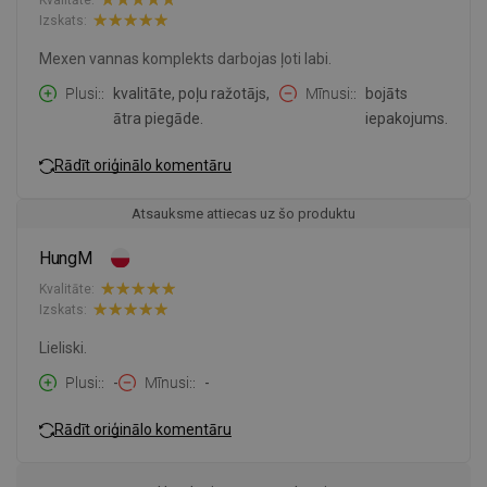
Izskats:
Mexen vannas komplekts darbojas ļoti labi.
Plusi:
kvalitāte, poļu ražotājs,
Mīnusi:
bojāts
ātra piegāde.
iepakojums.
Rādīt oriģinālo komentāru
Atsauksme attiecas uz šo produktu
HungM
Kvalitāte:
Izskats:
Lieliski.
Plusi:
-
Mīnusi:
-
Rādīt oriģinālo komentāru