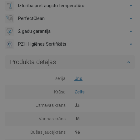
Izturība pret augstu temperatūru
PerfectClean
2 gadu garantija
PZH Higiēnas Sertifikāts
Produkta detaļas
sērija
Uno
Krāsa
Zelts
Uzmavas krāns
Jā
Vannas krāns
Jā
Dušas jaucējkrāns
Nē