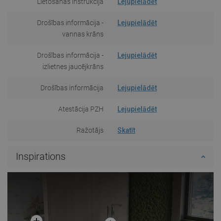
Lietošanas instrukcija
Lejupielādēt
Drošības informācija -
Lejupielādēt
vannas krāns
Drošības informācija -
Lejupielādēt
izlietnes jaucējkrāns
Drošības informācija
Lejupielādēt
Atestācija PZH
Lejupielādēt
Ražotājs
Skatīt
Inspirations