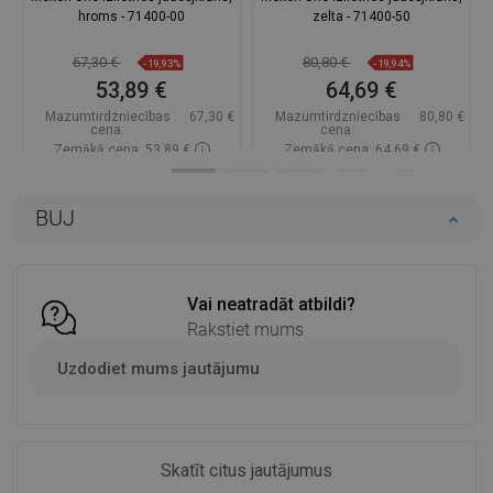
hroms - 71400-00
zelta - 71400-50
67,30 €
80,80 €
-19,93%
-19,94%
53,89 €
64,69 €
Mazumtirdzniecības
67,30 €
Mazumtirdzniecības
80,80 €
cena:
cena:
Zemākā cena: 53,89 €
Zemākā cena: 64,69 €
Pieejamība:
Pieejamās vispirms
Pieejamība:
Pieejamās vispirms
BUJ
Ielikt grozā
Ielikt grozā
Salīdzināt
favorite_border
Iecienītākie
Salīdzināt
favorite_border
Iecienītākie
Vai neatradāt atbildi?
Rakstiet mums
Uzdodiet mums jautājumu
Skatīt citus jautājumus