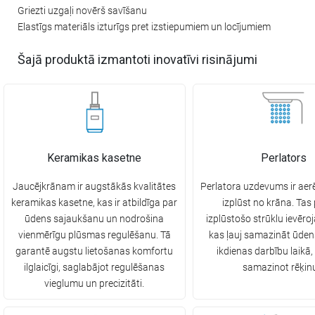
Griezti uzgaļi novērš savīšanu
Elastīgs materiāls izturīgs pret izstiepumiem un locījumiem
Šajā produktā izmantoti inovatīvi risinājumi
Keramikas kasetne
Perlators
Jaucējkrānam ir augstākās kvalitātes
Perlatora uzdevums ir aerē
keramikas kasetne, kas ir atbildīga par
izplūst no krāna. Tas
ūdens sajaukšanu un nodrošina
izplūstošo strūklu ievēroj
vienmērīgu plūsmas regulēšanu. Tā
kas ļauj samazināt ūden
garantē augstu lietošanas komfortu
ikdienas darbību laikā,
ilglaicīgi, saglabājot regulēšanas
samazinot rēķin
vieglumu un precizitāti.