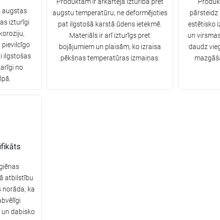
Produktam ir ārkārtēja izturība pret
Produkt
o augstas
augstu temperatūru, ne deformējoties
pārsteidz
as izturīgi
pat ilgstošā karstā ūdens ietekmē.
estētisko 
oroziju,
Materiāls ir arī izturīgs pret
un virsmas
 pievilcīgo
bojājumiem un plaisām, ko izraisa
daudz vie
i ilgstošas
pēkšņas temperatūras izmaiņas.
mazgāšan
arīgi no
lpā.
fikāts
giēnas
tā atbilstību
s norāda, ka
bvēlīgi
u un dabisko