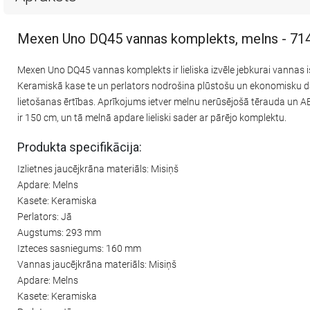
Mexen Uno DQ45 vannas komplekts, melns - 7
Mexen Uno DQ45 vannas komplekts ir lieliska izvēle jebkurai vannas i
Keramiskā kase te un perlators nodrošina plūstošu un ekonomisku da
lietošanas ērtības. Aprīkojums ietver melnu nerūsējošā tērauda un AB
ir 150 cm, un tā melnā apdare lieliski sader ar pārējo komplektu.
Produkta specifikācija:
Izlietnes jaucējkrāna materiāls: Misiņš
Apdare: Melns
Kasete: Keramiska
Perlators: Jā
Augstums: 293 mm
Izteces sasniegums: 160 mm
Vannas jaucējkrāna materiāls: Misiņš
Apdare: Melns
Kasete: Keramiska