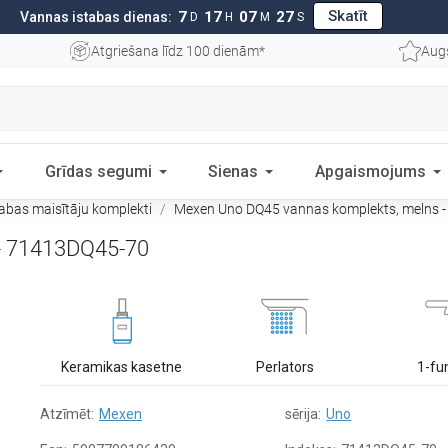
Skatīt
7
17
07
26
Vannas istabas dienas:
D
H
M
S
Atgriešana līdz 100 dienām*
Aug
Grīdas segumi
Sienas
Apgaismojums
abas maisītāju komplekti
Mexen Uno DQ45 vannas komplekts, melns 
- 71413DQ45-70
Keramikas kasetne
Perlators
1-fu
Atzīmēt:
Mexen
sērija:
Uno