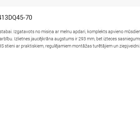
1413DQ45-70
stabai. Izgatavots no misiņa ar melnu apdari, komplekts apvieno mūsdienī
rbību. Izlietnes jaucējkrāna augstums ir 293 mm, bet izteces sasniegum
S stieni ar praktiskiem, regulējamiem montāžas turētājiem un ziepjveidni