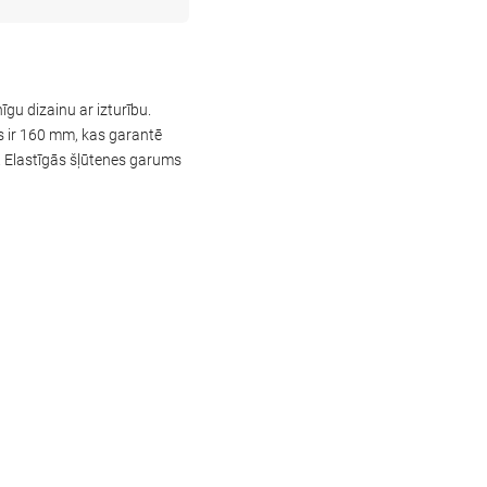
gu dizainu ar izturību.
s ir 160 mm, kas garantē
. Elastīgās šļūtenes garums