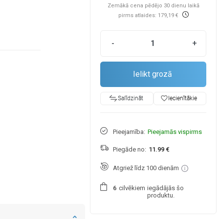
Zemākā cena pēdējo 30 dienu laikā
pirms atlaides: 179,19 €
-
+
Ielikt grozā
favorite_border
Iecienītākie
Salīdzināt
Pieejamība:
Pieejamās vispirms
Piegāde no:
11.99 €
Atgriež līdz 100 dienām
cilvēkiem
iegādājās šo
6
produktu.