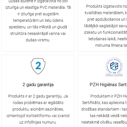
Dušas šļūtene ir izgatavota no ļoti
Produkts izgatavots n
izturīga un elastīga PVC materiāla. Tā
kvalitātes materiāliem, k
ir izturīga pret augstām
pret apduļķošanos un k
temperatūrām un lielu ūdens
tādējādi saglabājot savu
spiedienu, un tās mīkstā un gludā
izskatu un funkcionalitāt
struktūra nesaskrāpē vanna vai
lietošanas laikā, neatk
dušas virsmu.
mitruma līmeņa te
2 gadu garantija
PZH Higiēnas Serti
Produkts ir ar 2 gadu garantiju. Ja
Produktam ir PZH Hi
rodas problēmas ar iegādāto
Sertifikāts, kas apliecina 
produktu, aicinām sazināties,
drošības standartiem - ta
izmantojot kontaktformu vai zvanot
tas nekādā veidā nela
uz infolīnijas numuru.
neietekmē cilvēku veselīb