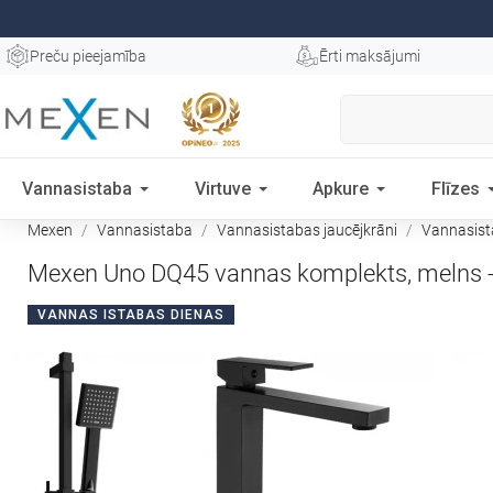
Preču pieejamība
Ērti maksājumi
Vannasistaba
Virtuve
Apkure
Flīzes
Mexen
Vannasistaba
Vannasistabas jaucējkrāni
Vannasist
Mexen Uno DQ45 vannas komplekts, melns 
VANNAS ISTABAS DIENAS