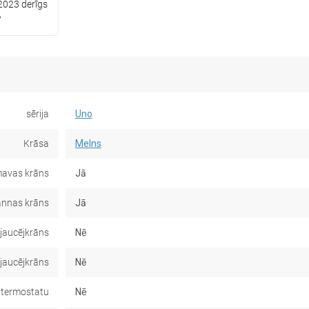
2023 derīgs
7
sērija
Uno
Krāsa
Melns
avas krāns
Jā
nnas krāns
Jā
jaucējkrāns
Nē
 jaucējkrāns
Nē
 termostatu
Nē