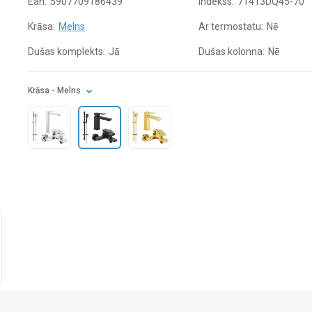
Ean:
5907709186439
Indekss:
71413DQ45-70
Krāsa:
Melns
Ar termostatu:
Nē
Dušas komplekts:
Jā
Dušas kolonna:
Nē
Krāsa
- Melns