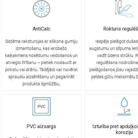
AntiCalc
Rokturis regulē
Sistēma raksturojas ar silikona gumiju
Iespēja pielāgot dušas
izmantošanu, kas ierobežo
augstumu un slīpuma leņķi
kaļķakmens nosēdumu veidošanos un
vadīt ūdens strūklu. 
atvieglo tīrīšanu – pietiek noslaucīt ar
regulēšana nodrošina
pirkstu vai drānu. Tādējādi var novērst
pielāgošanos jūsu vajadzī
sprauslu aizsērēšanu un pagarināt
peldes gūtu maksimālu 
produkta ilgmūžību.
PVC aizsargs
Izturība pret apduļķ
koroziju