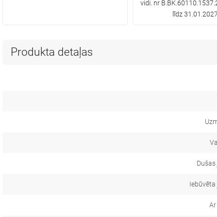
vidi. nr B.BK.60110.1537.
līdz 31.01.202
Produkta detaļas
Uzm
Va
Dušas 
Iebūvēta
Ar