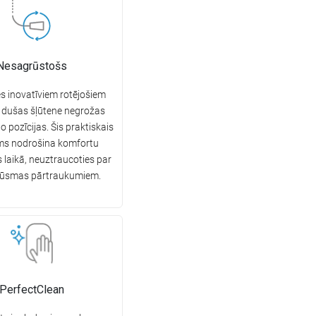
Nesagrūstošs
es inovatīviem rotējošiem
 dušas šļūtene negrožas
o pozīcijas. Šis praktiskais
ums nodrošina komfortu
 laikā, neuztraucoties par
lūsmas pārtraukumiem.
PerfectClean