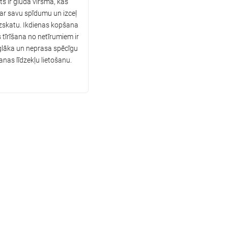
s ir gluda virsma, kas
 ar savu spīdumu un izceļ
izskatu. Ikdienas kopšana
 tīrīšana no netīrumiem ir
glāka un neprasa spēcīgu
as līdzekļu lietošanu.