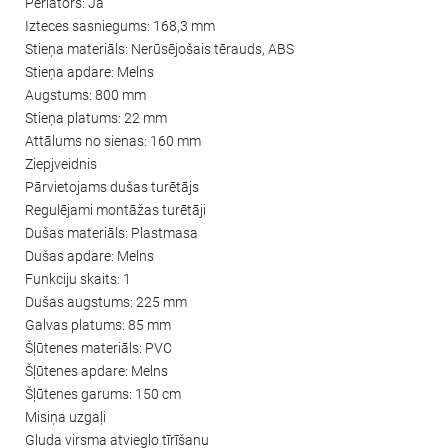
Perlators: Jā
Izteces sasniegums: 168,3 mm
Stieņa materiāls: Nerūsējošais tērauds, ABS
Stieņa apdare: Melns
Augstums: 800 mm
Stieņa platums: 22 mm
Attālums no sienas: 160 mm
Ziepjveidnis
Pārvietojams dušas turētājs
Regulējami montāžas turētāji
Dušas materiāls: Plastmasa
Dušas apdare: Melns
Funkciju skaits: 1
Dušas augstums: 225 mm
Galvas platums: 85 mm
Šļūtenes materiāls: PVC
Šļūtenes apdare: Melns
Šļūtenes garums: 150 cm
Misiņa uzgaļi
Gluda virsma atvieglo tīrīšanu