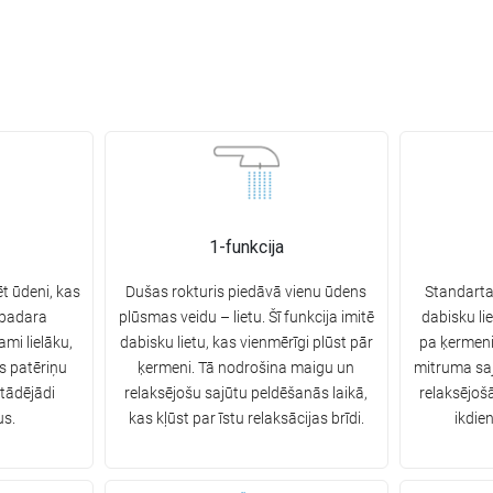
1-funkcija
t ūdeni, kas
Dušas rokturis piedāvā vienu ūdens
Standarta
 padara
plūsmas veidu – lietu. Šī funkcija imitē
dabisku lie
ami lielāku,
dabisku lietu, kas vienmērīgi plūst pār
pa ķermeni
s patēriņu
ķermeni. Tā nodrošina maigu un
mitruma saj
 tādējādi
relaksējošu sajūtu peldēšanās laikā,
relaksējoš
us.
kas kļūst par īstu relaksācijas brīdi.
ikdie