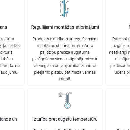
šana
Regulējami montāžas stiprinājumi
 roktura
Produkts ir aprīkots ar regulējamiem
Pateicoti
 ļauj ērtāk
montāžas stiprinājumiem. Ar to
uzgaļiem,
Rokturis
palīdzību precīza augstuma
neatkarīgi n
 labāku
pielāgošana sienas stiprinājumiem ir
risināj
bām, lai no
vēl vieglāka un ļauj pilnībā izmantot
peldēšanās
baudījumu.
pieejamo platību pat mazā vannas
ūdens p
istabā.
ošanos un
Izturība pret augstu temperatūru