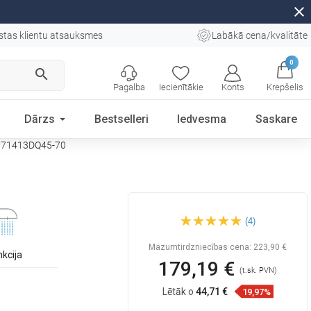
close
stas klientu atsauksmes
Labākā cena/kvalitāte
0
search
Pagalba
Iecienītākie
Konts
Krepšelis
Dārzs
Bestselleri
Iedvesma
Saskare
- 71413DQ45-70
Mexen Uno DQ45 vannas
(4)
komplekts, melns -
71413DQ45-70
Mazumtirdzniecības cena:
223,90 €
nkcija
179,19 €
(t.sk. PVN)
Lētāk o
44,71 €
19,97%