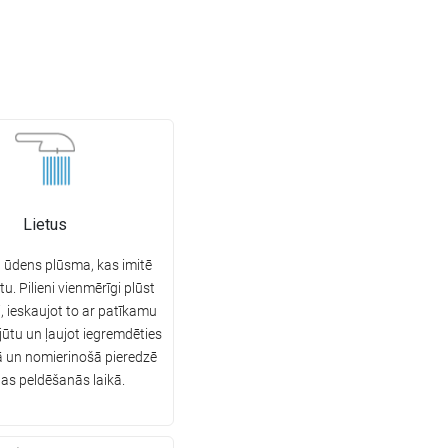
Lietus
 ūdens plūsma, kas imitē
tu. Pilieni vienmērīgi plūst
, ieskaujot to ar patīkamu
ūtu un ļaujot iegremdēties
ā un nomierinošā pieredzē
nas peldēšanās laikā.